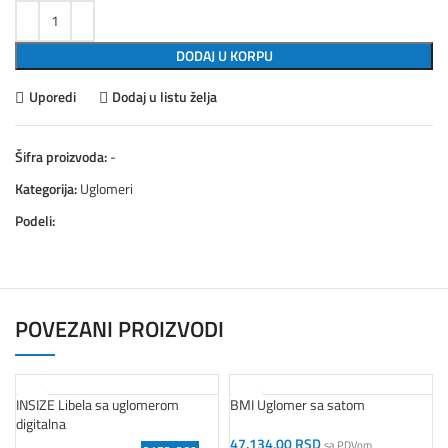
DODAJ U KORPU
Uporedi
Dodaj u listu želja
Šifra proizvoda:
-
Kategorija:
Uglomeri
Podeli:
POVEZANI PROIZVODI
INSIZE Libela sa uglomerom
BMI Uglomer sa satom
digitalna
47.134,00
RSD
sa PDVom