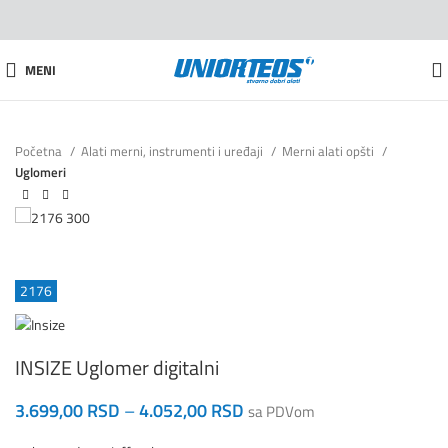
MENI
Početna
Alati merni, instrumenti i uređaji
Merni alati opšti
Uglomeri
2176
INSIZE Uglomer digitalni
3.699,00
RSD
–
4.052,00
RSD
sa PDVom