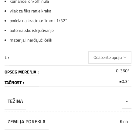
komande: on/off, nula
vijak za fiksiranje kraka
podela na kracima: 1mm i 1/32”
automatsko isključivanje
materijal: nerđajući čelik
L
0-360°
OPSEG MERENJA
±0.3°
TAČNOST
TEŽINA
-
ZEMLJA POREKLA
Kina