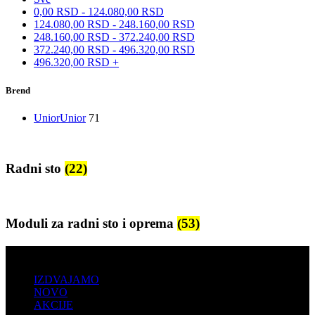
0,00
RSD
-
124.080,00
RSD
124.080,00
RSD
-
248.160,00
RSD
248.160,00
RSD
-
372.240,00
RSD
372.240,00
RSD
-
496.320,00
RSD
496.320,00
RSD
+
Brend
Unior
Unior
71
Radni sto
(22)
Moduli za radni sto i oprema
(53)
PRODAJA
IZDVAJAMO
NOVO
AKCIJE