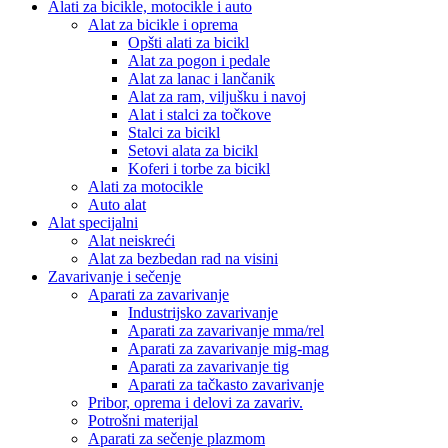
Alati za bicikle, motocikle i auto
Alat za bicikle i oprema
Opšti alati za bicikl
Alat za pogon i pedale
Alat za lanac i lančanik
Alat za ram, viljušku i navoj
Alat i stalci za točkove
Stalci za bicikl
Setovi alata za bicikl
Koferi i torbe za bicikl
Alati za motocikle
Auto alat
Alat specijalni
Alat neiskreći
Alat za bezbedan rad na visini
Zavarivanje i sečenje
Aparati za zavarivanje
Industrijsko zavarivanje
Aparati za zavarivanje mma/rel
Aparati za zavarivanje mig-mag
Aparati za zavarivanje tig
Aparati za tačkasto zavarivanje
Pribor, oprema i delovi za zavariv.
Potrošni materijal
Aparati za sečenje plazmom