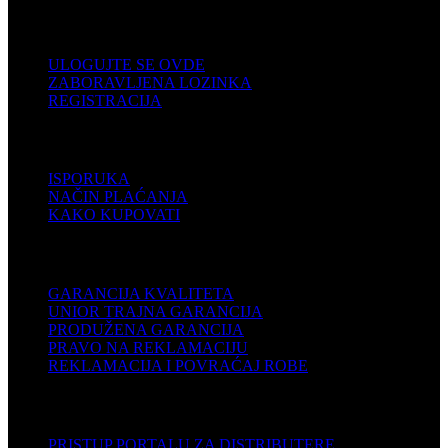
KORISNIČKI NALOG
ULOGUJTE SE OVDE
ZABORAVLJENA LOZINKA
REGISTRACIJA
POMOĆ
ISPORUKA
NAČIN PLAĆANJA
KAKO KUPOVATI
PODRŠKA
GARANCIJA KVALITETA
UNIOR TRAJNA GARANCIJA
PRODUŽENA GARANCIJA
PRAVO NA REKLAMACIJU
REKLAMACIJA I POVRAĆAJ ROBE
DISTRIBUTERI
PRISTUP PORTALU ZA DISTRIBUTERE