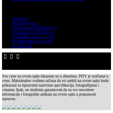
KOMPANIJA
O NAMA
PRODAVNICA
PROGRAM LOJALNOSTI
USLOVI KORIŠĆENJA
POLITIKA KVALITETA
ISO SERTIFIKAT 9001
KONTAKT
Sve cene na ovom sajtu iskazane su u dinarima. PDV je uračunat u
cenu. Maksimalno vodimo računa da svi artikli na ovom sajtu budu
prikazani sa ispravnim nazivima specifikacija, fotografijama i
cenama. Ipak, ne možemo garantovati da su sve navedene
informacije i fotografije artikala na ovom sajtu u potpunosti
ispravne.