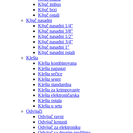
Ključ imbus
Ključ brzi
Ključ ostali
Ključ nasadni
Ključ nasadni 1/4″
Ključ nasadni 3/8″
Ključ nasadni 1/2″
Ključ nasadni 3/4″
Ključ nasadni 1″
Ključ nasadni ostali
Klešta
Klešta kombinovana
Klešta papagaj
Klešta sečice
Klešta seger
Klešta standardna
Klešta za krimpovanje
Klešta elektroničarska
Klešta ostala
Klešta u setu
Odvijači
Odvijač ravni
Odvijač krstasti
Odvijač za elektroniku
Odvijač sa drugim profilima