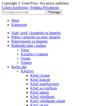
Copyright © UniorTeos. Sva prava zadržana
Uslovi korišćenja
|
Politika Privatnosti
Pretraga
Meni
Kategorije
Alati, uređ. i kompleti za limariju
Pribor i potrošni za popr. limarije
Puleri/spoteri za limariju
Baštenski alati i mašine
Freze
Kosačice i traktori
Ostalo
Trimeri
Ručni alat
Ključevi
Ključ cevasti
Ključ kukasti
Ključ podešavajući
Ključ sa t-ručkom
Ključ udarni
Ključ viljuškasti
Ključ viljuškasto okasti
Ključ okasti