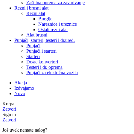
Zaštitna oprema za zavarivanje
Rezni i brusni alat
Rezni alat
Burgije
Nareznice i ureznice
Ostali rezni alat
Alat brusni
Punjači, starteri, testeri i dr.uređ.
Punjači
Punjači i starteri
Starteri
Dc/ac konvertori
Testeri i dr. oprema
Punjači za električna vozila
Akcija
Izdvajamo
Novo
Korpa
Zatvori
Sign in
Zatvori
Još uvek nemate nalog?