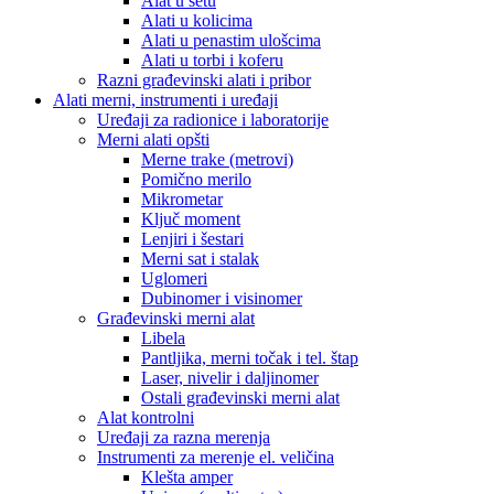
Alat u setu
Alati u kolicima
Alati u penastim ulošcima
Alati u torbi i koferu
Razni građevinski alati i pribor
Alati merni, instrumenti i uređaji
Uređaji za radionice i laboratorije
Merni alati opšti
Merne trake (metrovi)
Pomično merilo
Mikrometar
Ključ moment
Lenjiri i šestari
Merni sat i stalak
Uglomeri
Dubinomer i visinomer
Građevinski merni alat
Libela
Pantljika, merni točak i tel. štap
Laser, nivelir i daljinomer
Ostali građevinski merni alat
Alat kontrolni
Uređaji za razna merenja
Instrumenti za merenje el. veličina
Klešta amper