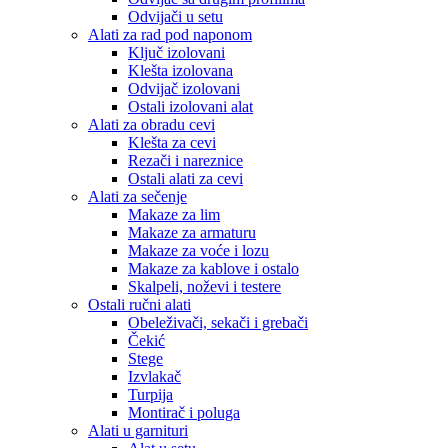
Odvijači u setu
Alati za rad pod naponom
Ključ izolovani
Klešta izolovana
Odvijač izolovani
Ostali izolovani alat
Alati za obradu cevi
Klešta za cevi
Rezači i nareznice
Ostali alati za cevi
Alati za sečenje
Makaze za lim
Makaze za armaturu
Makaze za voće i lozu
Makaze za kablove i ostalo
Skalpeli, noževi i testere
Ostali ručni alati
Obeleživači, sekači i grebači
Čekić
Stege
Izvlakač
Turpija
Montirač i poluga
Alati u garnituri