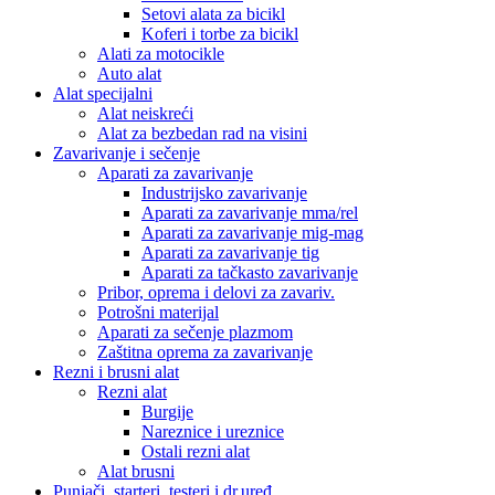
Setovi alata za bicikl
Koferi i torbe za bicikl
Alati za motocikle
Auto alat
Alat specijalni
Alat neiskreći
Alat za bezbedan rad na visini
Zavarivanje i sečenje
Aparati za zavarivanje
Industrijsko zavarivanje
Aparati za zavarivanje mma/rel
Aparati za zavarivanje mig-mag
Aparati za zavarivanje tig
Aparati za tačkasto zavarivanje
Pribor, oprema i delovi za zavariv.
Potrošni materijal
Aparati za sečenje plazmom
Zaštitna oprema za zavarivanje
Rezni i brusni alat
Rezni alat
Burgije
Nareznice i ureznice
Ostali rezni alat
Alat brusni
Punjači, starteri, testeri i dr.uređ.