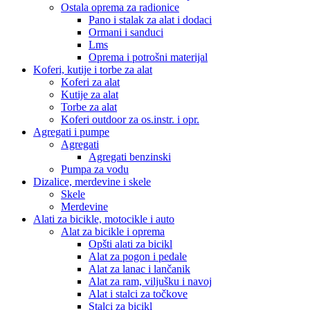
Ostala oprema za radionice
Pano i stalak za alat i dodaci
Ormani i sanduci
Lms
Oprema i potrošni materijal
Koferi, kutije i torbe za alat
Koferi za alat
Kutije za alat
Torbe za alat
Koferi outdoor za os.instr. i opr.
Agregati i pumpe
Agregati
Agregati benzinski
Pumpa za vodu
Dizalice, merdevine i skele
Skele
Merdevine
Alati za bicikle, motocikle i auto
Alat za bicikle i oprema
Opšti alati za bicikl
Alat za pogon i pedale
Alat za lanac i lančanik
Alat za ram, viljušku i navoj
Alat i stalci za točkove
Stalci za bicikl