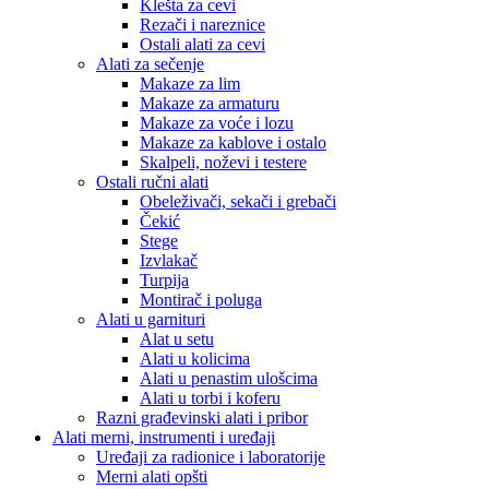
Klešta za cevi
Rezači i nareznice
Ostali alati za cevi
Alati za sečenje
Makaze za lim
Makaze za armaturu
Makaze za voće i lozu
Makaze za kablove i ostalo
Skalpeli, noževi i testere
Ostali ručni alati
Obeleživači, sekači i grebači
Čekić
Stege
Izvlakač
Turpija
Montirač i poluga
Alati u garnituri
Alat u setu
Alati u kolicima
Alati u penastim ulošcima
Alati u torbi i koferu
Razni građevinski alati i pribor
Alati merni, instrumenti i uređaji
Uređaji za radionice i laboratorije
Merni alati opšti