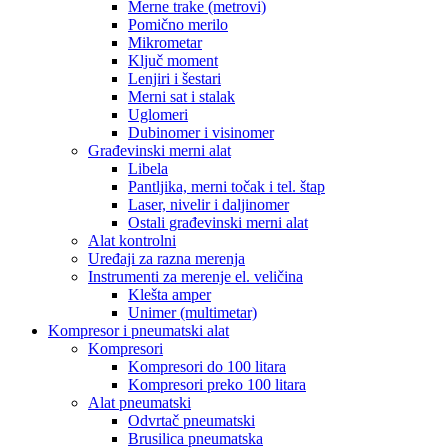
Merne trake (metrovi)
Pomično merilo
Mikrometar
Ključ moment
Lenjiri i šestari
Merni sat i stalak
Uglomeri
Dubinomer i visinomer
Građevinski merni alat
Libela
Pantljika, merni točak i tel. štap
Laser, nivelir i daljinomer
Ostali građevinski merni alat
Alat kontrolni
Uređaji za razna merenja
Instrumenti za merenje el. veličina
Klešta amper
Unimer (multimetar)
Kompresor i pneumatski alat
Kompresori
Kompresori do 100 litara
Kompresori preko 100 litara
Alat pneumatski
Odvrtač pneumatski
Brusilica pneumatska