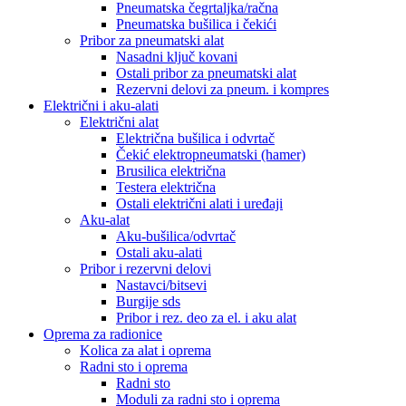
Pneumatska čegrtaljka/račna
Pneumatska bušilica i čekići
Pribor za pneumatski alat
Nasadni ključ kovani
Ostali pribor za pneumatski alat
Rezervni delovi za pneum. i kompres
Električni i aku-alati
Električni alat
Električna bušilica i odvrtač
Čekić elektropneumatski (hamer)
Brusilica električna
Testera električna
Ostali električni alati i uređaji
Aku-alat
Aku-bušilica/odvrtač
Ostali aku-alati
Pribor i rezervni delovi
Nastavci/bitsevi
Burgije sds
Pribor i rez. deo za el. i aku alat
Oprema za radionice
Kolica za alat i oprema
Radni sto i oprema
Radni sto
Moduli za radni sto i oprema