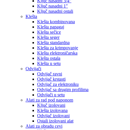
Ključ nasadni 3/4″
Ključ nasadni 1″
Ključ nasadni ostali
Klešta
Klešta kombinovana
Klešta papagaj
Klešta sečice
Klešta seger
Klešta standardna
Klešta za krimpovanje
Klešta elektroničarska
Klešta ostala
Klešta u setu
Odvijači
Odvijač ravni
Odvijač krstasti
Odvijač za elektroniku
Odvijač sa drugim profilima
Odvijači u setu
Alati za rad pod naponom
Ključ izolovani
Klešta izolovana
Odvijač izolovani
Ostali izolovani alat
Alati za obradu cevi