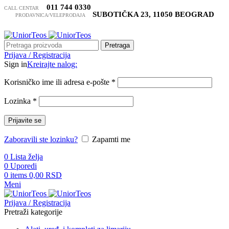
011 744 0330
CALL CENTAR
SUBOTIČKA 23, 11050 BEOGRAD
PRODAVNICA/VELEPRODAJA
Pretraga
Prijava / Registracija
Sign in
Kreirajte nalog:
Korisničko ime ili adresa e-pošte
*
Lozinka
*
Prijavite se
Zaboravili ste lozinku?
Zapamti me
0
Lista želja
0
Uporedi
0
items
0,00
RSD
Meni
Prijava / Registracija
Pretraži kategorije