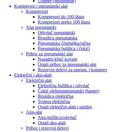
Unimer (multimetar)
Kompresor i pneumatski alat
Kompresori
Kompresori do 100 litara
Kompresori preko 100 litara
Alat pneumatski
Odvrtač pneumatski
Brusilica pneumatska
Pneumatska čegrtaljka/račna
Pneumatska bušilica i čekići
Pribor za pneumatski alat
Nasadni ključ kovani
Ostali pribor za pneumatski alat
Rezervni delovi za pneum. i kompres
Električni i aku-alati
Električni alat
Električna bušilica i odvrtač
Čekić elektropneumatski (hamer)
Brusilica električna
Testera električna
Ostali električni alati i uređaji
Aku-alat
Aku-bušilica/odvrtač
Ostali aku-alati
Pribor i rezervni delovi