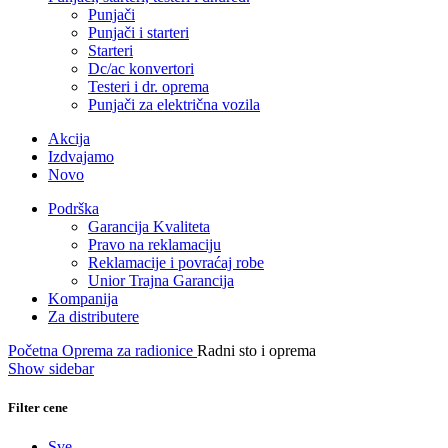
Punjači
Punjači i starteri
Starteri
Dc/ac konvertori
Testeri i dr. oprema
Punjači za električna vozila
Akcija
Izdvajamo
Novo
Podrška
Garancija Kvaliteta
Pravo na reklamaciju
Reklamacije i povraćaj robe
Unior Trajna Garancija
Kompanija
Za distributere
Početna
Oprema za radionice
Radni sto i oprema
Show sidebar
Filter cene
Sve