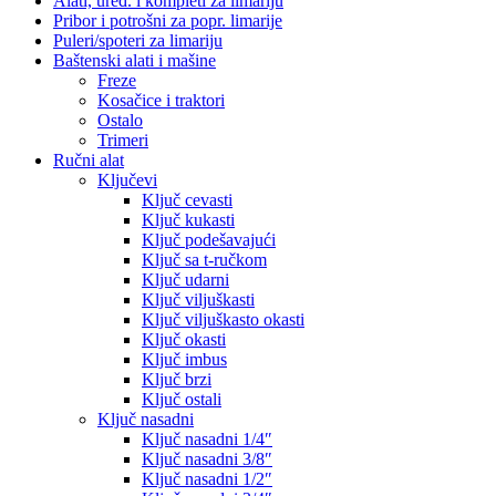
Alati, uređ. i kompleti za limariju
Pribor i potrošni za popr. limarije
Puleri/spoteri za limariju
Baštenski alati i mašine
Freze
Kosačice i traktori
Ostalo
Trimeri
Ručni alat
Ključevi
Ključ cevasti
Ključ kukasti
Ključ podešavajući
Ključ sa t-ručkom
Ključ udarni
Ključ viljuškasti
Ključ viljuškasto okasti
Ključ okasti
Ključ imbus
Ključ brzi
Ključ ostali
Ključ nasadni
Ključ nasadni 1/4″
Ključ nasadni 3/8″
Ključ nasadni 1/2″