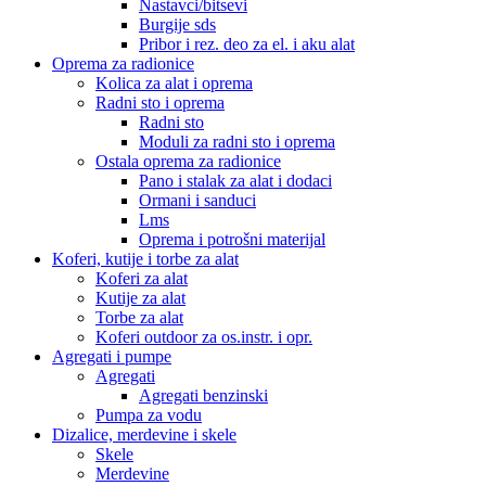
Nastavci/bitsevi
Burgije sds
Pribor i rez. deo za el. i aku alat
Oprema za radionice
Kolica za alat i oprema
Radni sto i oprema
Radni sto
Moduli za radni sto i oprema
Ostala oprema za radionice
Pano i stalak za alat i dodaci
Ormani i sanduci
Lms
Oprema i potrošni materijal
Koferi, kutije i torbe za alat
Koferi za alat
Kutije za alat
Torbe za alat
Koferi outdoor za os.instr. i opr.
Agregati i pumpe
Agregati
Agregati benzinski
Pumpa za vodu
Dizalice, merdevine i skele
Skele
Merdevine