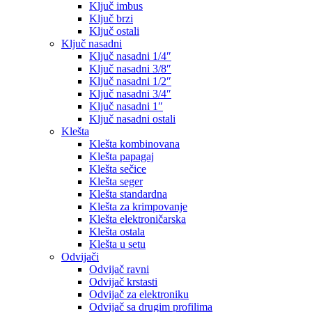
Ključ imbus
Ključ brzi
Ključ ostali
Ključ nasadni
Ključ nasadni 1/4″
Ključ nasadni 3/8″
Ključ nasadni 1/2″
Ključ nasadni 3/4″
Ključ nasadni 1″
Ključ nasadni ostali
Klešta
Klešta kombinovana
Klešta papagaj
Klešta sečice
Klešta seger
Klešta standardna
Klešta za krimpovanje
Klešta elektroničarska
Klešta ostala
Klešta u setu
Odvijači
Odvijač ravni
Odvijač krstasti
Odvijač za elektroniku
Odvijač sa drugim profilima