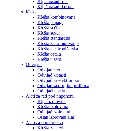
Ključ nasadni 1″
Ključ nasadni ostali
Klešta
Klešta kombinovana
Klešta papagaj
Klešta sečice
Klešta seger
Klešta standardna
Klešta za krimpovanje
Klešta elektroničarska
Klešta ostala
Klešta u setu
Odvijači
Odvijač ravni
Odvijač krstasti
Odvijač za elektroniku
Odvijač sa drugim profilima
Odvijači u setu
Alati za rad pod naponom
Ključ izolovani
Klešta izolovana
Odvijač izolovani
Ostali izolovani alat
Alati za obradu cevi
Klešta za cevi