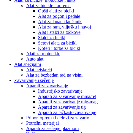
Alati za bicikle, motocikle i auto
Alat za bicikle i oprema
Opšti alati za bicikl
Alat za pogon i pedale
Alat za lanac i lančanik
Alat za ram, viljušku i navoj
Alat i stalci za točkove
Stalci za bicikl
Setovi alata za bicikl
Koferi i torbe za bicikl
Alati za motocikle
Auto alat
Alat specijalni
Alat neiskreći
Alat za bezbedan rad na visini
Zavarivanje i sečenje
Aparati za zavarivanje
Industrijsko zavarivanje
Aparati za zavarivanje mma/rel
Aparati za zavarivanje mig-mag
Aparati za zavarivanje tig
Aparati za tačkasto zavarivanje
Pribor, oprema i delovi za zavariv.
Potrošni materijal
Aparati za sečenje plazmom