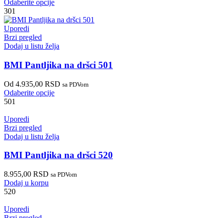
Odaberite opcije
301
Uporedi
Brzi pregled
Dodaj u listu želja
BMI Pantljika na dršci 501
Od
4.935,00
RSD
sa PDVom
Odaberite opcije
501
Uporedi
Brzi pregled
Dodaj u listu želja
BMI Pantljika na dršci 520
8.955,00
RSD
sa PDVom
Dodaj u korpu
520
Uporedi
Brzi pregled