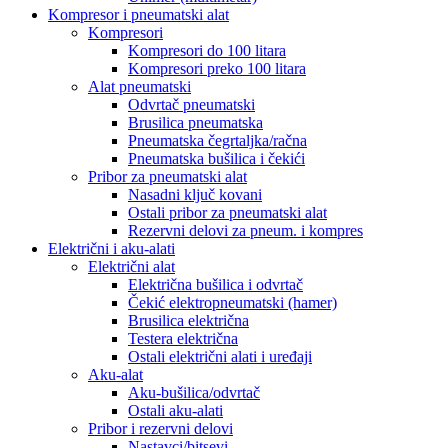
Kompresor i pneumatski alat
Kompresori
Kompresori do 100 litara
Kompresori preko 100 litara
Alat pneumatski
Odvrtač pneumatski
Brusilica pneumatska
Pneumatska čegrtaljka/račna
Pneumatska bušilica i čekići
Pribor za pneumatski alat
Nasadni ključ kovani
Ostali pribor za pneumatski alat
Rezervni delovi za pneum. i kompres
Električni i aku-alati
Električni alat
Električna bušilica i odvrtač
Čekić elektropneumatski (hamer)
Brusilica električna
Testera električna
Ostali električni alati i uređaji
Aku-alat
Aku-bušilica/odvrtač
Ostali aku-alati
Pribor i rezervni delovi
Nastavci/bitsevi