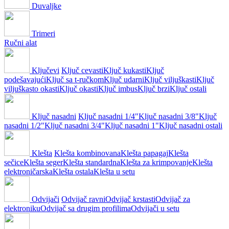
Duvaljke
Trimeri
Ručni alat
Ključevi
Ključ cevasti
Ključ kukasti
Ključ
podešavajući
Ključ sa t-ručkom
Ključ udarni
Ključ viljuškasti
Ključ
viljuškasto okasti
Ključ okasti
Ključ imbus
Ključ brzi
Ključ ostali
Ključ nasadni
Ključ nasadni 1/4"
Ključ nasadni 3/8"
Ključ
nasadni 1/2"
Ključ nasadni 3/4"
Ključ nasadni 1"
Ključ nasadni ostali
Klešta
Klešta kombinovana
Klešta papagaj
Klešta
sečice
Klešta seger
Klešta standardna
Klešta za krimpovanje
Klešta
elektroničarska
Klešta ostala
Klešta u setu
Odvijači
Odvijač ravni
Odvijač krstasti
Odvijač za
elektroniku
Odvijač sa drugim profilima
Odvijači u setu