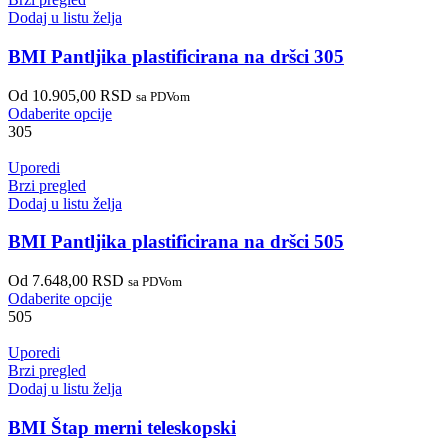
Dodaj u listu želja
BMI Pantljika plastificirana na dršci 305
Od
10.905,00
RSD
sa PDVom
Odaberite opcije
305
Uporedi
Brzi pregled
Dodaj u listu želja
BMI Pantljika plastificirana na dršci 505
Od
7.648,00
RSD
sa PDVom
Odaberite opcije
505
Uporedi
Brzi pregled
Dodaj u listu želja
BMI Štap merni teleskopski