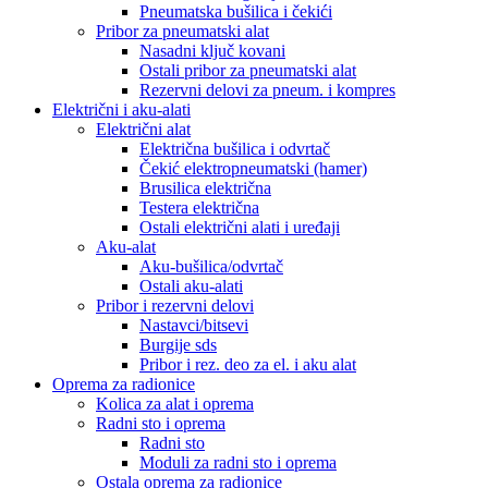
Pneumatska bušilica i čekići
Pribor za pneumatski alat
Nasadni ključ kovani
Ostali pribor za pneumatski alat
Rezervni delovi za pneum. i kompres
Električni i aku-alati
Električni alat
Električna bušilica i odvrtač
Čekić elektropneumatski (hamer)
Brusilica električna
Testera električna
Ostali električni alati i uređaji
Aku-alat
Aku-bušilica/odvrtač
Ostali aku-alati
Pribor i rezervni delovi
Nastavci/bitsevi
Burgije sds
Pribor i rez. deo za el. i aku alat
Oprema za radionice
Kolica za alat i oprema
Radni sto i oprema
Radni sto
Moduli za radni sto i oprema
Ostala oprema za radionice