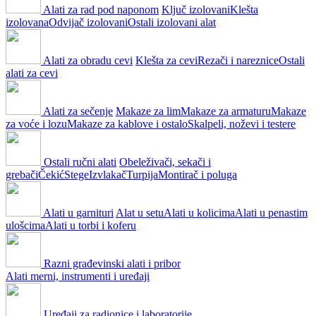
Alati za rad pod naponom
Ključ izolovani
Klešta
izolovana
Odvijač izolovani
Ostali izolovani alat
Alati za obradu cevi
Klešta za cevi
Rezači i nareznice
Ostali
alati za cevi
Alati za sečenje
Makaze za lim
Makaze za armaturu
Makaze
za voće i lozu
Makaze za kablove i ostalo
Skalpeli, noževi i testere
Ostali ručni alati
Obeleživači, sekači i
grebači
Čekić
Stege
Izvlakač
Turpija
Montirač i poluga
Alati u garnituri
Alat u setu
Alati u kolicima
Alati u penastim
ulošcima
Alati u torbi i koferu
Razni građevinski alati i pribor
Alati merni, instrumenti i uređaji
Uređaji za radionice i laboratorije