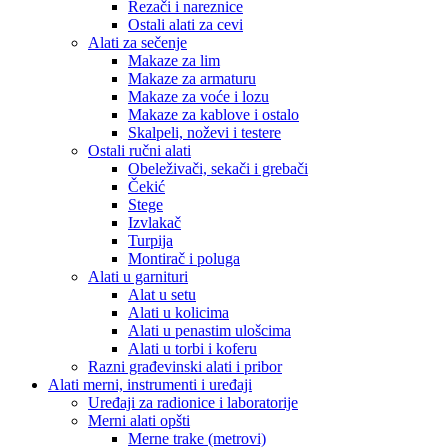
Rezači i nareznice
Ostali alati za cevi
Alati za sečenje
Makaze za lim
Makaze za armaturu
Makaze za voće i lozu
Makaze za kablove i ostalo
Skalpeli, noževi i testere
Ostali ručni alati
Obeleživači, sekači i grebači
Čekić
Stege
Izvlakač
Turpija
Montirač i poluga
Alati u garnituri
Alat u setu
Alati u kolicima
Alati u penastim ulošcima
Alati u torbi i koferu
Razni građevinski alati i pribor
Alati merni, instrumenti i uređaji
Uređaji za radionice i laboratorije
Merni alati opšti
Merne trake (metrovi)