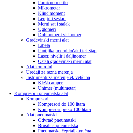
Pomično merilo
Mikrometar
Ključ moment
Lenjiri i šestari
Merni sat i stalak
Uglomeri
Dubinomer i visinomer
Građevinski merni alat
Libela
Pantljika, merni točak i tel. štap
Laser, nivelir i daljinomer
Ostali građevinski merni alat
Alat kontrolni
Uređaji za razna merenja
Instrumenti za merenje el. veličina
Klešta amper
Unimer (multimetar)
Kompresor i pneumatski alat
Kompresori
Kompresori do 100 litara
Kompresori preko 100 litara
Alat pneumatski
Odvrtač pneumatski
Brusilica pneumatska
Pneumatska čegrtaljka/račna