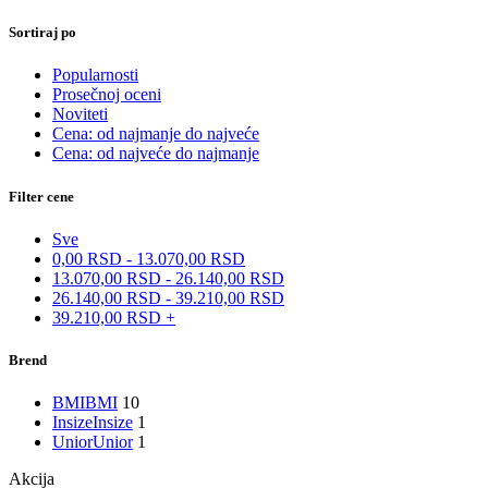
Sortiraj po
Popularnosti
Prosečnoj oceni
Noviteti
Cena: od najmanje do najveće
Cena: od najveće do najmanje
Filter cene
Sve
0,00
RSD
-
13.070,00
RSD
13.070,00
RSD
-
26.140,00
RSD
26.140,00
RSD
-
39.210,00
RSD
39.210,00
RSD
+
Brend
BMI
BMI
10
Insize
Insize
1
Unior
Unior
1
Akcija