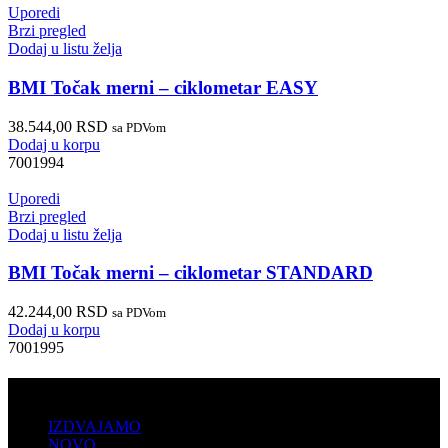
Uporedi
Brzi pregled
Dodaj u listu želja
BMI Točak merni – ciklometar EASY
38.544,00
RSD
sa PDVom
Dodaj u korpu
7001994
Uporedi
Brzi pregled
Dodaj u listu želja
BMI Točak merni – ciklometar STANDARD
42.244,00
RSD
sa PDVom
Dodaj u korpu
7001995
PRODAJA
IZDVAJAMO
NOVO