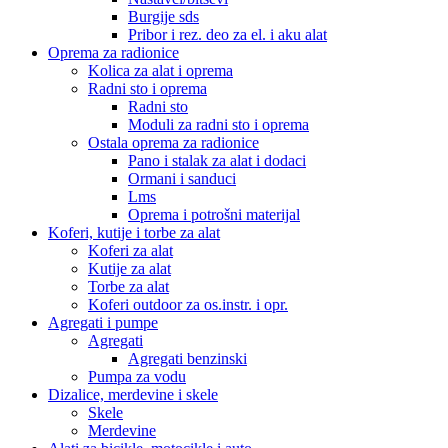
Burgije sds
Pribor i rez. deo za el. i aku alat
Oprema za radionice
Kolica za alat i oprema
Radni sto i oprema
Radni sto
Moduli za radni sto i oprema
Ostala oprema za radionice
Pano i stalak za alat i dodaci
Ormani i sanduci
Lms
Oprema i potrošni materijal
Koferi, kutije i torbe za alat
Koferi za alat
Kutije za alat
Torbe za alat
Koferi outdoor za os.instr. i opr.
Agregati i pumpe
Agregati
Agregati benzinski
Pumpa za vodu
Dizalice, merdevine i skele
Skele
Merdevine