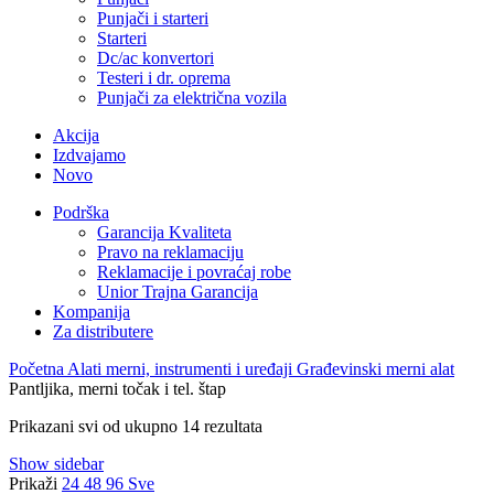
Punjači i starteri
Starteri
Dc/ac konvertori
Testeri i dr. oprema
Punjači za električna vozila
Akcija
Izdvajamo
Novo
Podrška
Garancija Kvaliteta
Pravo na reklamaciju
Reklamacije i povraćaj robe
Unior Trajna Garancija
Kompanija
Za distributere
Početna
Alati merni, instrumenti i uređaji
Građevinski merni alat
Pantljika, merni točak i tel. štap
Prikazani svi od ukupno 14 rezultata
Show sidebar
Prikaži
24
48
96
Sve