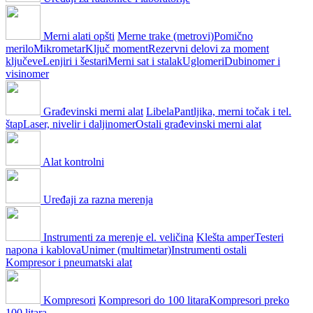
Merni alati opšti
Merne trake (metrovi)
Pomično
merilo
Mikrometar
Ključ moment
Rezervni delovi za moment
ključeve
Lenjiri i šestari
Merni sat i stalak
Uglomeri
Dubinomer i
visinomer
Građevinski merni alat
Libela
Pantljika, merni točak i tel.
štap
Laser, nivelir i daljinomer
Ostali građevinski merni alat
Alat kontrolni
Uređaji za razna merenja
Instrumenti za merenje el. veličina
Klešta amper
Testeri
napona i kablova
Unimer (multimetar)
Instrumenti ostali
Kompresor i pneumatski alat
Kompresori
Kompresori do 100 litara
Kompresori preko
100 litara