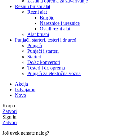
Zaštitna oprema za zavarivanje
Rezni i brusni alat
Rezni alat
Burgije
Nareznice i ureznice
Ostali rezni alat
Alat brusni
Punjači, starteri, testeri i dr.uređ.
Punjači
Punjači i starteri
Starteri
Dc/ac konvertori
Testeri i dr. oprema
Punjači za električna vozila
Akcija
Izdvajamo
Novo
Korpa
Zatvori
Sign in
Zatvori
Još uvek nemate nalog?