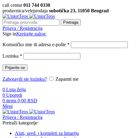
call centar
011 744 0330
prodavnica/veleprodaja
subotička 23, 11050 Beograd
Pretraga
Prijava / Registracija
Sign in
Kreirajte nalog:
Korisničko ime ili adresa e-pošte
*
Lozinka
*
Prijavite se
Zaboravili ste lozinku?
Zapamti me
0
Lista želja
0
Uporedi
0
items
0,00
RSD
Meni
Prijava / Registracija
Pretraži kategorije
Alati, uređ. i kompleti za limariju