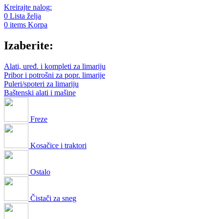
Kreirajte nalog:
0
Lista želja
0
items
Korpa
Izaberite:
Alati, uređ. i kompleti za limariju
Pribor i potrošni za popr. limarije
Puleri/spoteri za limariju
Baštenski alati i mašine
Freze
Kosačice i traktori
Ostalo
Čistači za sneg