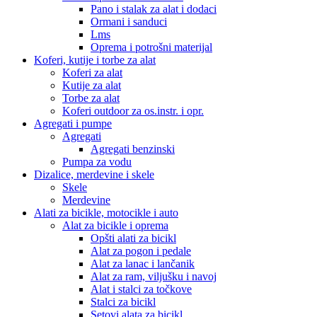
Pano i stalak za alat i dodaci
Ormani i sanduci
Lms
Oprema i potrošni materijal
Koferi, kutije i torbe za alat
Koferi za alat
Kutije za alat
Torbe za alat
Koferi outdoor za os.instr. i opr.
Agregati i pumpe
Agregati
Agregati benzinski
Pumpa za vodu
Dizalice, merdevine i skele
Skele
Merdevine
Alati za bicikle, motocikle i auto
Alat za bicikle i oprema
Opšti alati za bicikl
Alat za pogon i pedale
Alat za lanac i lančanik
Alat za ram, viljušku i navoj
Alat i stalci za točkove
Stalci za bicikl
Setovi alata za bicikl