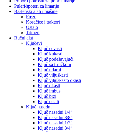
Pribor i potrošni za popr. limarije
Puleri/spoteri za limariju
Baštenski alati i mašine
Freze
Kosačice i traktori
Ostalo
Trimeri
Ručni alat
Ključevi
Ključ cevasti
Ključ kukasti
Ključ podešavajući
Ključ sa t-ručkom
Ključ udarni
Ključ viljuškasti
Ključ viljuškasto okasti
Ključ okasti
Ključ imbus
Ključ brzi
Ključ ostali
Ključ nasadni
Ključ nasadni 1/4″
Ključ nasadni 3/8″
Ključ nasadni 1/2″
Ključ nasadni 3/4″