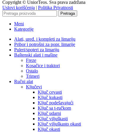
Copyright © UniorTeos. Sva prava zadržana
Uslovi korišćenja
|
Politika Privatnosti
Pretraga
Meni
Kategorije
Alati, uređ. i kompleti za limariju
Pribor i potrošni za popr. limarije
Puleri/spoteri za limariju
Baštenski alati i mašine
Freze
Kosačice i traktori
Ostalo
Trimeri
Ručni alat
Ključevi
Ključ cevasti
Ključ kukasti
Ključ podešavajući
Ključ sa t-ručkom
Ključ udarni
Ključ viljuškasti
Ključ viljuškasto okasti
Ključ okasti