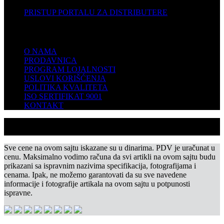
PRISTUP PORTALU ZA DISTRIBUTERE
KOMPANIJA
O NAMA
PRODAVNICA
PROGRAM LOJALNOSTI
USLOVI KORIŠĆENJA
POLITIKA KVALITETA
ISO SERTIFIKAT 9001
KONTAKT
Sve cene na ovom sajtu iskazane su u dinarima. PDV je uračunat u
cenu. Maksimalno vodimo računa da svi artikli na ovom sajtu budu
prikazani sa ispravnim nazivima specifikacija, fotografijama i
cenama. Ipak, ne možemo garantovati da su sve navedene
informacije i fotografije artikala na ovom sajtu u potpunosti
ispravne.