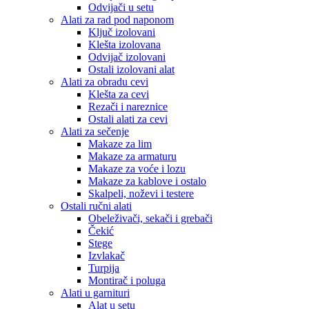
Odvijači u setu
Alati za rad pod naponom
Ključ izolovani
Klešta izolovana
Odvijač izolovani
Ostali izolovani alat
Alati za obradu cevi
Klešta za cevi
Rezači i nareznice
Ostali alati za cevi
Alati za sečenje
Makaze za lim
Makaze za armaturu
Makaze za voće i lozu
Makaze za kablove i ostalo
Skalpeli, noževi i testere
Ostali ručni alati
Obeleživači, sekači i grebači
Čekić
Stege
Izvlakač
Turpija
Montirač i poluga
Alati u garnituri
Alat u setu