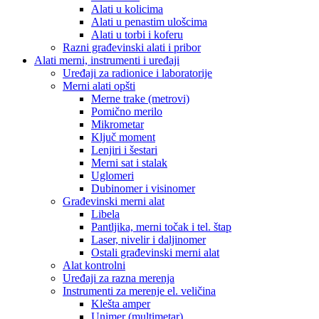
Alati u kolicima
Alati u penastim ulošcima
Alati u torbi i koferu
Razni građevinski alati i pribor
Alati merni, instrumenti i uređaji
Uređaji za radionice i laboratorije
Merni alati opšti
Merne trake (metrovi)
Pomično merilo
Mikrometar
Ključ moment
Lenjiri i šestari
Merni sat i stalak
Uglomeri
Dubinomer i visinomer
Građevinski merni alat
Libela
Pantljika, merni točak i tel. štap
Laser, nivelir i daljinomer
Ostali građevinski merni alat
Alat kontrolni
Uređaji za razna merenja
Instrumenti za merenje el. veličina
Klešta amper
Unimer (multimetar)