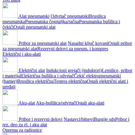
Alat pneumatski
Odvrtač pneumatski
Brusilica
pneumatska
Pneumatska čegrtaljka/račna
Pneumatska bušilica i
čekići
Ostali pneumatski alat
Pribor za pneumatski alat
Nasadni ključ kovani
Ostali pribor
za pneumatski alat
Rezervni delovi za pneum. i kompres
Električni i aku-alati
Električni alat
Indukcioni grejači (induktori)
Lemilice, pribor
i materijal
Električna bušilica i odvrtač
Čekić elektropneumatski
(hamer)
Brusilica električna
Testera električna
Ostali električni alati i
uređaji
Aku-alat
Aku-bušilica/odvrtač
Ostali aku-alati
Pribor i rezervni delovi
Nastavci/bitsevi
Burgije sds
Pribor i
rez. deo za el. i aku alat
Oprema za radionice