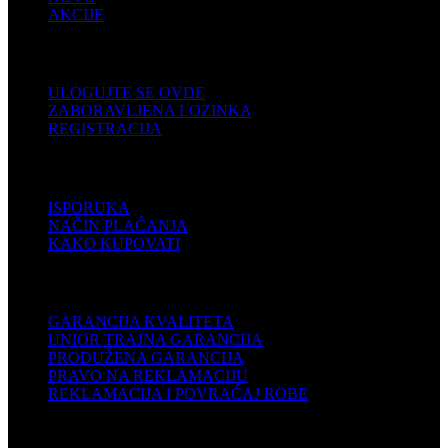
AKCIJE
KORISNIČKI NALOG
ULOGUJTE SE OVDE
ZABORAVLJENA LOZINKA
REGISTRACIJA
POMOĆ
ISPORUKA
NAČIN PLAĆANJA
KAKO KUPOVATI
PODRŠKA
GARANCIJA KVALITETA
UNIOR TRAJNA GARANCIJA
PRODUŽENA GARANCIJA
PRAVO NA REKLAMACIJU
REKLAMACIJA I POVRAĆAJ ROBE
DISTRIBUTERI