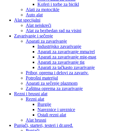
Koferi i torbe za bicikl
Alati za motocikle
Auto alat
Alat specijalni
Alat neiskreći
Alat za bezbedan rad na visini
Zavarivanje i sečenje
Aparati za zavarivanje
Industrijsko zavarivanje
Aparati za zavarivanje mma/rel
Aparati za zavarivanje mig-mag
Aparati za zavarivanje tig
Aparati za tačkasto zavarivanje
Pribor, oprema i delovi za zavariv.
Potrošni materijal
Aparati za sečenje plazmom
Zaštitna oprema za zavarivanje
Rezni i brusni alat
Rezni alat
Burgije
Nareznice i ureznice
Ostali rezni alat
Alat brusni
Punjači, starteri, testeri i dr.uređ.
Punjači