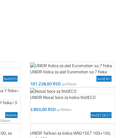
UNIOR Kolica za alat Euromotion sa 7 fioka
940HS5
940EM1
101.228,00
RSD
sa PDVom
Dodaj U Korpu
UNIOR Nosač boce za kolica 940ECO
 fioka i 3
2.893,00
RSD
sa PDVom
Dodaj U Korpu
940H4
940ECOES7
 PDVom
100, za
UNIOR Točkovi za kolica WN21SET 100+150,