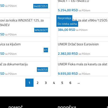
940E1 – E6 i 940ECO
RSD
sa PDVom
940ECOS1
orpu
5.254,00
RSD
sa PDVom
Dodaj U Korpu
Rasprodaja
ovi za kolica WN26SET 125, za
UNIOR Uložak za alat vl964/12SOS
Do isteka zaliha
 940EV
384,00
RSD
sa PDVom
WN26SET
Dodaj U Korpu
RSD
sa PDVom
orpu
ica sa ključem
UNIOR Držač boce Eurovision
K1
RSD
2.382,00
RSD
sa PDVom
sa PDVom
orpu
Dodaj U Korpu
č za dokumentaciju
UNIOR Fioka mala za kasetu za alat
940ES5
RSD
9.935,00
RSD
sa PDVom
sa PDVom
orpu
Dodaj U Korpu
1
2
3
4
5
6
→
POMOĆ
PODRŠKA