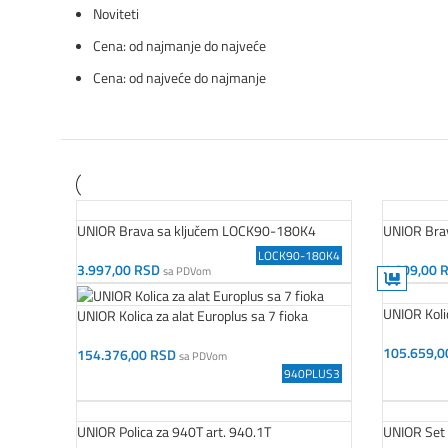
Noviteti
Cena: od najmanje do najveće
Cena: od najveće do najmanje
UNIOR Brava sa ključem LOCK90-180K4
UNIOR Brav
LOCK90-180K4
3.997,00
RSD
1.609,00
sa PDVom
Gabaritan
Dodaj U Korpu
Dodaj U K
UNIOR Koli
UNIOR Kolica za alat Europlus sa 7 fioka
105.659,
154.376,00
RSD
sa PDVom
Dodaj U K
Dodaj U Korpu
940PLUS3
UNIOR Polica za 940T art. 940.1T
UNIOR Set 