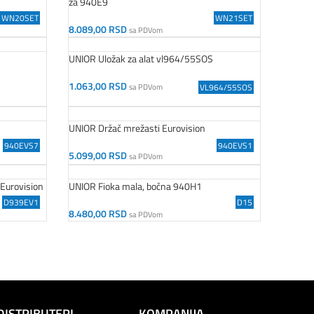
za 940E9
WN20SET
WN21SET
8.089,00
RSD
sa PDVom
Dodaj U Korpu
UNIOR Uložak za alat vl964/55SOS
1.063,00
RSD
sa PDVom
VL964/55SOS
Dodaj U Korpu
UNIOR Držač mrežasti Eurovision
940EVS7
940EVS1
5.099,00
RSD
sa PDVom
Dodaj U Korpu
 Eurovision
UNIOR Fioka mala, bočna 940H1
D939EV1
D15
8.480,00
RSD
sa PDVom
Dodaj U Korpu
DISTRIBUTERI
KOMPANIJA