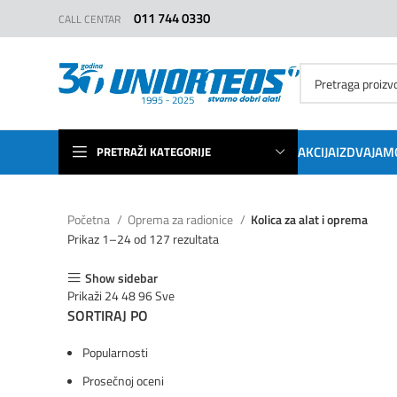
011 744 0330
CALL CENTAR
AKCIJA
IZDVAJAM
PRETRAŽI KATEGORIJE
Početna
Oprema za radionice
Kolica za alat i oprema
Prikaz 1–24 od 127 rezultata
Show sidebar
Prikaži
24
48
96
Sve
SORTIRAJ PO
Popularnosti
Prosečnoj oceni