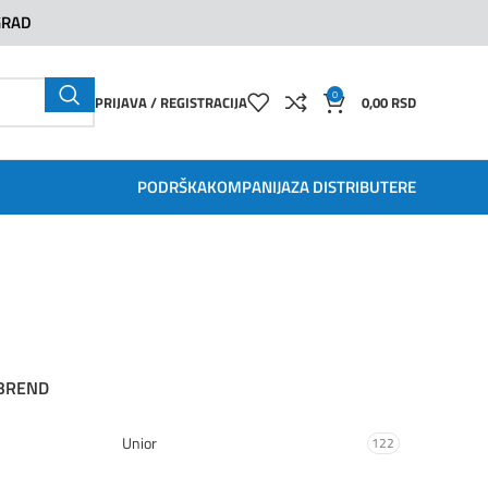
GRAD
0
PRIJAVA / REGISTRACIJA
0,00
RSD
PODRŠKA
KOMPANIJA
ZA DISTRIBUTERE
BREND
Unior
122