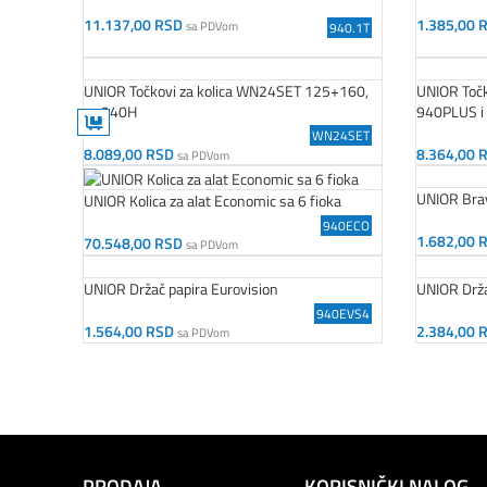
11.137,00
RSD
1.385,00
sa PDVom
940.1T
Dodaj U Korpu
Dodaj U K
UNIOR Točkovi za kolica WN24SET 125+160,
UNIOR Točk
za 940H
940PLUS i
Gabaritan
WN24SET
8.089,00
RSD
8.364,00
sa PDVom
Dodaj U Korpu
Dodaj U K
UNIOR Brav
UNIOR Kolica za alat Economic sa 6 fioka
940ECO
1.682,00
70.548,00
RSD
sa PDVom
Dodaj U K
Dodaj U Korpu
UNIOR Držač papira Eurovision
UNIOR Drža
940EVS4
1.564,00
RSD
2.384,00
sa PDVom
Dodaj U Korpu
Dodaj U K
PRODAJA
KORISNIČKI NALOG