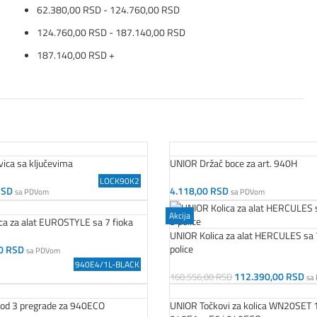
62.380,00
RSD
-
124.760,00
RSD
124.760,00
RSD
-
187.140,00
RSD
187.140,00
RSD
+
ica sa ključevima
UNIOR Držač boce za art. 940H
LOCK90K2
RSD
4.118,00
RSD
sa PDVom
sa PDVom
orpu
Dodaj U Korpu
Akcija
ca za alat EUROSTYLE sa 7 fioka
UNIOR Kolica za alat HERCULES sa 7
police
00
RSD
sa PDVom
orpu
940E4/1L-BLACK
112.390,00
RSD
160.556,00
RSD
sa
Dodaj U Korpu
od 3 pregrade za 940ECO
UNIOR Točkovi za kolica WN20SET 