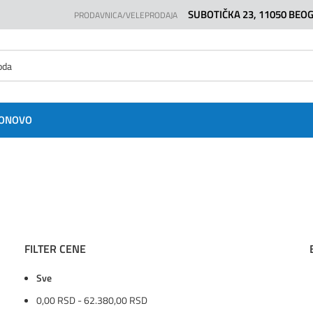
SUBOTIČKA 23, 11050 BEO
PRODAVNICA/VELEPRODAJA
O
NOVO
FILTER CENE
Sve
0,00
RSD
-
62.380,00
RSD