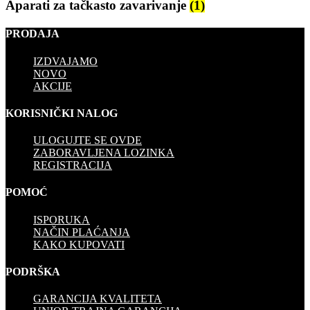
Aparati za tačkasto zavarivanje
(1)
PRODAJA
IZDVAJAMO
NOVO
AKCIJE
KORISNIČKI NALOG
ULOGUJTE SE OVDE
ZABORAVLJENA LOZINKA
REGISTRACIJA
POMOĆ
ISPORUKA
NAČIN PLAĆANJA
KAKO KUPOVATI
PODRŠKA
GARANCIJA KVALITETA