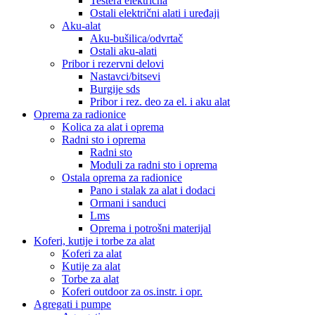
Testera električna
Ostali električni alati i uređaji
Aku-alat
Aku-bušilica/odvrtač
Ostali aku-alati
Pribor i rezervni delovi
Nastavci/bitsevi
Burgije sds
Pribor i rez. deo za el. i aku alat
Oprema za radionice
Kolica za alat i oprema
Radni sto i oprema
Radni sto
Moduli za radni sto i oprema
Ostala oprema za radionice
Pano i stalak za alat i dodaci
Ormani i sanduci
Lms
Oprema i potrošni materijal
Koferi, kutije i torbe za alat
Koferi za alat
Kutije za alat
Torbe za alat
Koferi outdoor za os.instr. i opr.
Agregati i pumpe