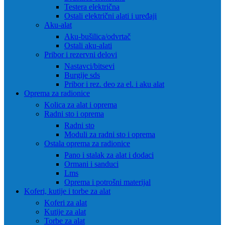
Testera električna
Ostali električni alati i uređaji
Aku-alat
Aku-bušilica/odvrtač
Ostali aku-alati
Pribor i rezervni delovi
Nastavci/bitsevi
Burgije sds
Pribor i rez. deo za el. i aku alat
Oprema za radionice
Kolica za alat i oprema
Radni sto i oprema
Radni sto
Moduli za radni sto i oprema
Ostala oprema za radionice
Pano i stalak za alat i dodaci
Ormani i sanduci
Lms
Oprema i potrošni materijal
Koferi, kutije i torbe za alat
Koferi za alat
Kutije za alat
Torbe za alat