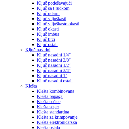
Ključ podešavajući
Ključ sa t-ručkom
Ključ udarni
Ključ viljuškasti
Ključ viljuškasto okasti
Ključ okasti
Ključ imbus
Ključ brzi
Ključ ostali
Ključ nasadni
Ključ nasadni 1/4″
Ključ nasadni 3/8″
Ključ nasadni 1/2″
Ključ nasadni 3/4″
Ključ nasadni 1″
Ključ nasadni ostali
Klešta
Klešta kombinovana
Klešta papagaj
Klešta sečice
Klešta seger
Klešta standardna
Klešta za krimpovanje
Klešta elektroničarska
Klešta ostala