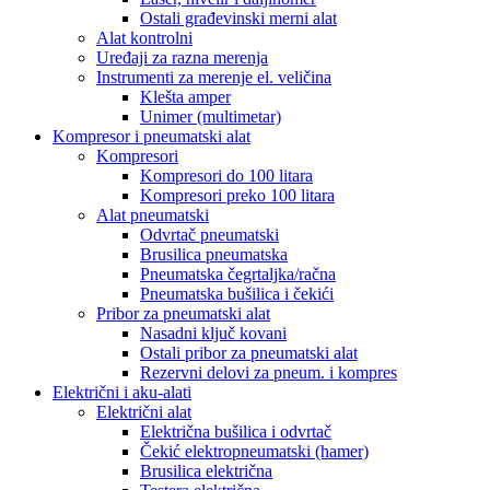
Ostali građevinski merni alat
Alat kontrolni
Uređaji za razna merenja
Instrumenti za merenje el. veličina
Klešta amper
Unimer (multimetar)
Kompresor i pneumatski alat
Kompresori
Kompresori do 100 litara
Kompresori preko 100 litara
Alat pneumatski
Odvrtač pneumatski
Brusilica pneumatska
Pneumatska čegrtaljka/račna
Pneumatska bušilica i čekići
Pribor za pneumatski alat
Nasadni ključ kovani
Ostali pribor za pneumatski alat
Rezervni delovi za pneum. i kompres
Električni i aku-alati
Električni alat
Električna bušilica i odvrtač
Čekić elektropneumatski (hamer)
Brusilica električna