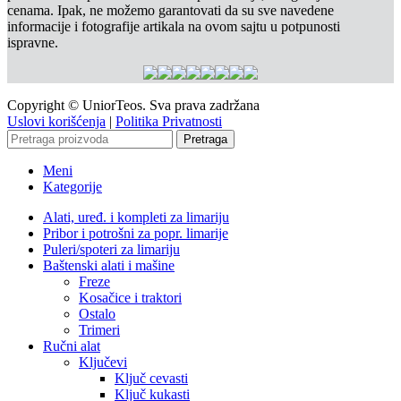
cenama. Ipak, ne možemo garantovati da su sve navedene
informacije i fotografije artikala na ovom sajtu u potpunosti
ispravne.
Copyright © UniorTeos. Sva prava zadržana
Uslovi korišćenja
|
Politika Privatnosti
Pretraga
Meni
Kategorije
Alati, uređ. i kompleti za limariju
Pribor i potrošni za popr. limarije
Puleri/spoteri za limariju
Baštenski alati i mašine
Freze
Kosačice i traktori
Ostalo
Trimeri
Ručni alat
Ključevi
Ključ cevasti
Ključ kukasti