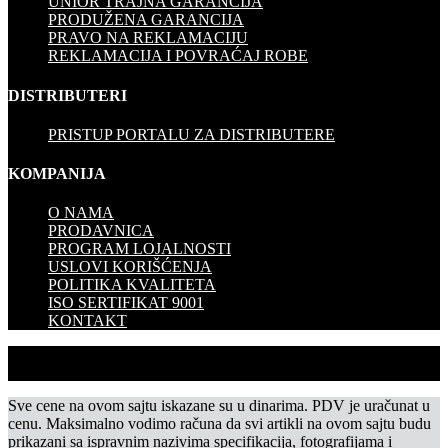
UNIOR TRAJNA GARANCIJA
PRODUŽENA GARANCIJA
PRAVO NA REKLAMACIJU
REKLAMACIJA I POVRAĆAJ ROBE
DISTRIBUTERI
PRISTUP PORTALU ZA DISTRIBUTERE
KOMPANIJA
O NAMA
PRODAVNICA
PROGRAM LOJALNOSTI
USLOVI KORIŠĆENJA
POLITIKA KVALITETA
ISO SERTIFIKAT 9001
KONTAKT
Sve cene na ovom sajtu iskazane su u dinarima. PDV je uračunat u
cenu. Maksimalno vodimo računa da svi artikli na ovom sajtu budu
prikazani sa ispravnim nazivima specifikacija, fotografijama i