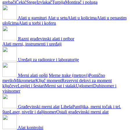
grebači
Čekić
Stege
Izvlakač
Turpija
Montirač i poluga
Alati u garnituri
Alat u setu
Alati u kolicima
Alati u penastim
ulošcima
Alati u torbi i koferu
Razni građevinski alati i pribor
Alati merni, instrumenti i uređaji
Uređaji za radionice i laboratorije
Merni alati opšti
Merne trake (metrovi)
Pomično
merilo
Mikrometar
Ključ moment
Rezervni delovi za moment
ključeve
Lenjiri i šestari
Merni sat i stalak
Uglomeri
Dubinomer i
visinomer
Građevinski merni alat
Libela
Pantljika, merni točak i tel.
štap
Laser, nivelir i daljinomer
Ostali građevinski merni alat
Alat kontrolni