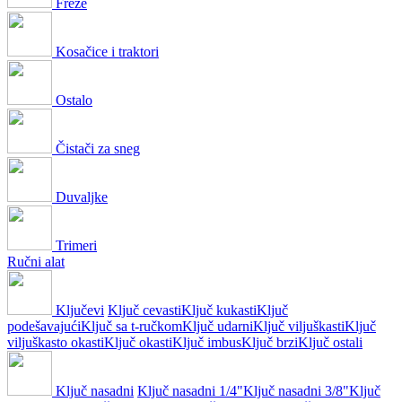
Freze
Kosačice i traktori
Ostalo
Čistači za sneg
Duvaljke
Trimeri
Ručni alat
Ključevi
Ključ cevasti
Ključ kukasti
Ključ
podešavajući
Ključ sa t-ručkom
Ključ udarni
Ključ viljuškasti
Ključ
viljuškasto okasti
Ključ okasti
Ključ imbus
Ključ brzi
Ključ ostali
Ključ nasadni
Ključ nasadni 1/4"
Ključ nasadni 3/8"
Ključ