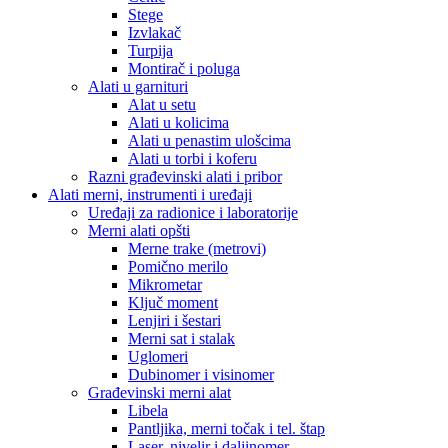
Stege
Izvlakač
Turpija
Montirač i poluga
Alati u garnituri
Alat u setu
Alati u kolicima
Alati u penastim ulošcima
Alati u torbi i koferu
Razni građevinski alati i pribor
Alati merni, instrumenti i uređaji
Uređaji za radionice i laboratorije
Merni alati opšti
Merne trake (metrovi)
Pomično merilo
Mikrometar
Ključ moment
Lenjiri i šestari
Merni sat i stalak
Uglomeri
Dubinomer i visinomer
Građevinski merni alat
Libela
Pantljika, merni točak i tel. štap
Laser, nivelir i daljinomer