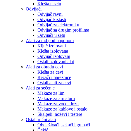
Klešta u setu
Odvijači
Odvijač ravni
Odvijač krstasti
Odvijač za elektroniku
Odvijač sa drugim profilima
Odvijači u setu
Alati za rad pod naponom
Ključ izolovani
Klešta izolovana
Odvijač izolovani
Ostali izolovani alat
Alati za obradu cevi
Klešta za cevi
Rezači i nareznice
Ostali alati za cevi
Alati za sečenje
Makaze za lim
Makaze za armaturu
Makaze za voće i lozu
Makaze za kablove i ostalo
Skalpeli, noževi i testere
Ostali ručni alati
Obeleživači, sekači i grebači
Čekić