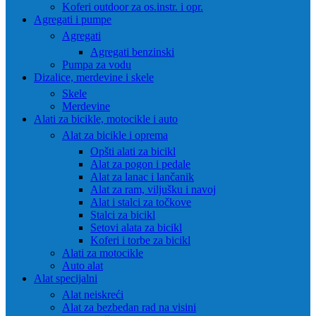
Koferi outdoor za os.instr. i opr.
Agregati i pumpe
Agregati
Agregati benzinski
Pumpa za vodu
Dizalice, merdevine i skele
Skele
Merdevine
Alati za bicikle, motocikle i auto
Alat za bicikle i oprema
Opšti alati za bicikl
Alat za pogon i pedale
Alat za lanac i lančanik
Alat za ram, viljušku i navoj
Alat i stalci za točkove
Stalci za bicikl
Setovi alata za bicikl
Koferi i torbe za bicikl
Alati za motocikle
Auto alat
Alat specijalni
Alat neiskreći
Alat za bezbedan rad na visini