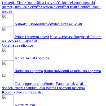
i materijal
Električna bušilica i odvrtač
Čekić elektropneumatski
(hamer)
Brusilica električna
Testera električna
Ostali električni alati i
uređaji
Aku-alat
Aku-bušilica/odvrtač
Ostali aku-alati
Pribor i rezervni delovi
Nastavci/bitsevi
Burgije sds
Pribor i
rez. deo za el. i aku alat
Oprema za radionice
Kolica za alat i oprema
Radni sto i oprema
Radni sto
Moduli za radni sto i oprema
Ostala oprema za radionice
Pano i stalak za alat i
dodaci
Ormani i sanduci
Lms
Oprema i potrošni materijal
Koferi, kutije i torbe za alat
Koferi za alat