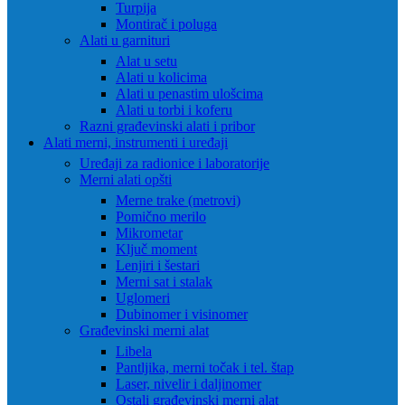
Turpija
Montirač i poluga
Alati u garnituri
Alat u setu
Alati u kolicima
Alati u penastim ulošcima
Alati u torbi i koferu
Razni građevinski alati i pribor
Alati merni, instrumenti i uređaji
Uređaji za radionice i laboratorije
Merni alati opšti
Merne trake (metrovi)
Pomično merilo
Mikrometar
Ključ moment
Lenjiri i šestari
Merni sat i stalak
Uglomeri
Dubinomer i visinomer
Građevinski merni alat
Libela
Pantljika, merni točak i tel. štap
Laser, nivelir i daljinomer
Ostali građevinski merni alat