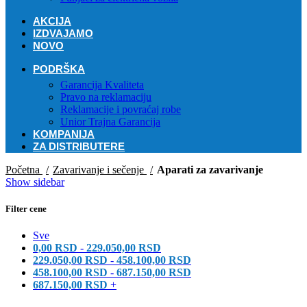
AKCIJA
IZDVAJAMO
NOVO
PODRŠKA
Garancija Kvaliteta
Pravo na reklamaciju
Reklamacije i povraćaj robe
Unior Trajna Garancija
KOMPANIJA
ZA DISTRIBUTERE
Početna
Zavarivanje i sečenje
Aparati za zavarivanje
Show sidebar
Filter cene
Sve
0,00
RSD
-
229.050,00
RSD
229.050,00
RSD
-
458.100,00
RSD
458.100,00
RSD
-
687.150,00
RSD
687.150,00
RSD
+