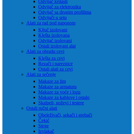
Odvijač krstasti
Odvijač za elektroniku
Odvijač sa drugim profilima
Odvijači u setu
Alati za rad pod naponom
Ključ izolovani
Klešta izolovana
Odvijač izolovani
Ostali izolovani alat
Alati za obradu cevi
Klešta za cevi
Rezači i nareznice
Ostali alati za cevi
Alati za sečenje
Makaze za lim
Makaze za armaturu
Makaze za voće i lozu
Makaze za kablove i ostalo
Skalpeli, noževi i testere
Ostali ručni alati
Obeleživači, sekači i grebači
Čekić
Stege
Izvlakač