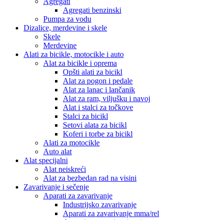
Agregati
Agregati benzinski
Pumpa za vodu
Dizalice, merdevine i skele
Skele
Merdevine
Alati za bicikle, motocikle i auto
Alat za bicikle i oprema
Opšti alati za bicikl
Alat za pogon i pedale
Alat za lanac i lančanik
Alat za ram, viljušku i navoj
Alat i stalci za točkove
Stalci za bicikl
Setovi alata za bicikl
Koferi i torbe za bicikl
Alati za motocikle
Auto alat
Alat specijalni
Alat neiskreći
Alat za bezbedan rad na visini
Zavarivanje i sečenje
Aparati za zavarivanje
Industrijsko zavarivanje
Aparati za zavarivanje mma/rel