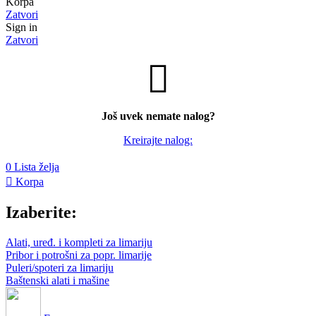
Korpa
Zatvori
Sign in
Zatvori
Još uvek nemate nalog?
Kreirajte nalog:
0
Lista želja
Korpa
Izaberite:
Alati, uređ. i kompleti za limariju
Pribor i potrošni za popr. limarije
Puleri/spoteri za limariju
Baštenski alati i mašine