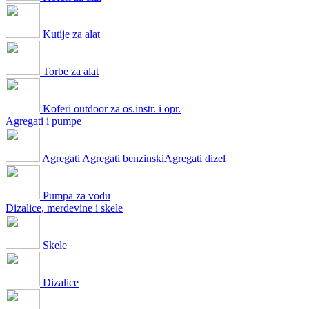
Kutije za alat
Torbe za alat
Koferi outdoor za os.instr. i opr.
Agregati i pumpe
Agregati
Agregati benzinski
Agregati dizel
Pumpa za vodu
Dizalice, merdevine i skele
Skele
Dizalice