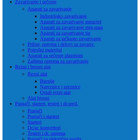
Zavarivanje i sečenje
Aparati za zavarivanje
Industrijsko zavarivanje
Aparati za zavarivanje mma/rel
Aparati za zavarivanje mig-mag
Aparati za zavarivanje tig
Aparati za tačkasto zavarivanje
Pribor, oprema i delovi za zavariv.
Potrošni materijal
Aparati za sečenje plazmom
Zaštitna oprema za zavarivanje
Rezni i brusni alat
Rezni alat
Burgije
Nareznice i ureznice
Ostali rezni alat
Alat brusni
Punjači, starteri, testeri i dr.uređ.
Punjači
Punjači i starteri
Starteri
Dc/ac konvertori
Testeri i dr. oprema
Punjači za električna vozila