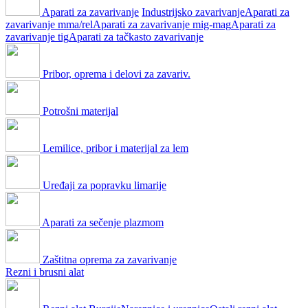
Aparati za zavarivanje
Industrijsko zavarivanje
Aparati za
zavarivanje mma/rel
Aparati za zavarivanje mig-mag
Aparati za
zavarivanje tig
Aparati za tačkasto zavarivanje
Pribor, oprema i delovi za zavariv.
Potrošni materijal
Lemilice, pribor i materijal za lem
Uređaji za popravku limarije
Aparati za sečenje plazmom
Zaštitna oprema za zavarivanje
Rezni i brusni alat