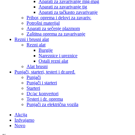
Aparati za zavarivanje mig-mag
Aparati za zavarivanje tig
Aparati za tačkasto zavarivanje
Pribor, oprema i delovi za zavariv.
Potrošni materijal
Aparati za sečenje plazmom
Zaštitna oprema za zavarivanje
Rezni i brusni alat
Rezni alat
Burgije
Nareznice i ureznice
Ostali rezni alat
Alat brusni
Punjači, starteri, testeri i dr.uređ.
Punjači
Punjači i starteri
Starteri
Dc/ac konvertori
Testeri i dr. oprema
Punjači za električna vozila
Akcija
Izdvajamo
Novo