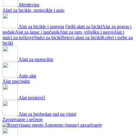
Merdevine
Alati za bicikle, motocikle i auto
Alat za bicikle i oprema
Opšti alati za bicikl
Alat za pogon i
pedale
Alat za lanac i lančanik
Alat za ram, viljušku i navoj
Alat i
stalci za točkove
Stalci za bicikl
Setovi alata za bicikl
Koferi i torbe za
bicikl
Alati za motocikle
Auto alat
Alat specijalni
Alat neiskreći
Alat za bezbedan rad na visini
Zavarivanje i sečenje
Autogeno (gasno) zavarivanje