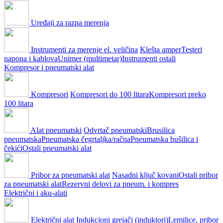
Uređaji za razna merenja
Instrumenti za merenje el. veličina
Klešta amper
Testeri
napona i kablova
Unimer (multimetar)
Instrumenti ostali
Kompresor i pneumatski alat
Kompresori
Kompresori do 100 litara
Kompresori preko
100 litara
Alat pneumatski
Odvrtač pneumatski
Brusilica
pneumatska
Pneumatska čegrtaljka/račna
Pneumatska bušilica i
čekići
Ostali pneumatski alat
Pribor za pneumatski alat
Nasadni ključ kovani
Ostali pribor
za pneumatski alat
Rezervni delovi za pneum. i kompres
Električni i aku-alati
Električni alat
Indukcioni grejači (induktori)
Lemilice, pribor