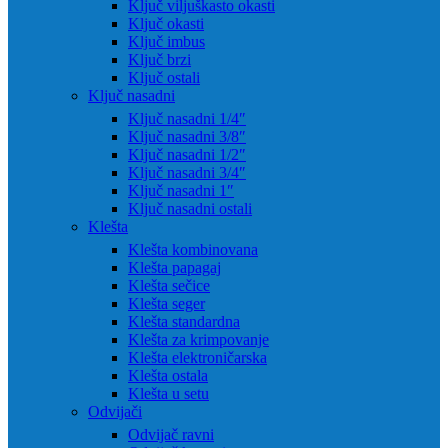
Ključ viljuškasto okasti
Ključ okasti
Ključ imbus
Ključ brzi
Ključ ostali
Ključ nasadni
Ključ nasadni 1/4″
Ključ nasadni 3/8″
Ključ nasadni 1/2″
Ključ nasadni 3/4″
Ključ nasadni 1″
Ključ nasadni ostali
Klešta
Klešta kombinovana
Klešta papagaj
Klešta sečice
Klešta seger
Klešta standardna
Klešta za krimpovanje
Klešta elektroničarska
Klešta ostala
Klešta u setu
Odvijači
Odvijač ravni