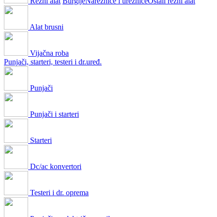
Rezni alat
Burgije
Nareznice i ureznice
Ostali rezni alat
Alat brusni
Vijačna roba
Punjači, starteri, testeri i dr.uređ.
Punjači
Punjači i starteri
Starteri
Dc/ac konvertori
Testeri i dr. oprema