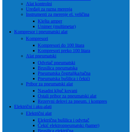
Alat kontrolni
Uređaji za razna merenja
Instrumenti za merenje el. veličina
Klešta amper
Unimer (multimetar)
Kompresor i pneumatski alat
Kompresori
Kompresori do 100 litara
Kompresori preko 100 litara
Alat pneumatski
Odvrtač pneumatski
Brusilica pneumatska
Pneumatska čegrtaljka/račna
Pneumatska bušilica i čekići
Pribor za pneumatski alat
Nasadni ključ kovani
Ostali pribor za pneumatski alat
Rezervni delovi za pneum. i kompres
Električni i aku-alati
Električni alat
Električna bušilica i odvrtač
Čekić elektropneumatski (hamer)
Brusilica električna