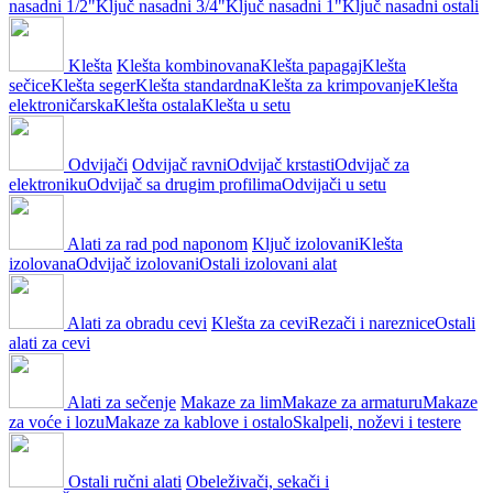
nasadni 1/2"
Ključ nasadni 3/4"
Ključ nasadni 1"
Ključ nasadni ostali
Klešta
Klešta kombinovana
Klešta papagaj
Klešta
sečice
Klešta seger
Klešta standardna
Klešta za krimpovanje
Klešta
elektroničarska
Klešta ostala
Klešta u setu
Odvijači
Odvijač ravni
Odvijač krstasti
Odvijač za
elektroniku
Odvijač sa drugim profilima
Odvijači u setu
Alati za rad pod naponom
Ključ izolovani
Klešta
izolovana
Odvijač izolovani
Ostali izolovani alat
Alati za obradu cevi
Klešta za cevi
Rezači i nareznice
Ostali
alati za cevi
Alati za sečenje
Makaze za lim
Makaze za armaturu
Makaze
za voće i lozu
Makaze za kablove i ostalo
Skalpeli, noževi i testere
Ostali ručni alati
Obeleživači, sekači i