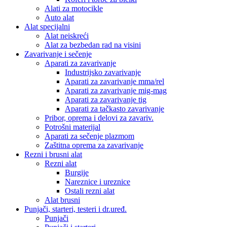
Alati za motocikle
Auto alat
Alat specijalni
Alat neiskreći
Alat za bezbedan rad na visini
Zavarivanje i sečenje
Aparati za zavarivanje
Industrijsko zavarivanje
Aparati za zavarivanje mma/rel
Aparati za zavarivanje mig-mag
Aparati za zavarivanje tig
Aparati za tačkasto zavarivanje
Pribor, oprema i delovi za zavariv.
Potrošni materijal
Aparati za sečenje plazmom
Zaštitna oprema za zavarivanje
Rezni i brusni alat
Rezni alat
Burgije
Nareznice i ureznice
Ostali rezni alat
Alat brusni
Punjači, starteri, testeri i dr.uređ.
Punjači