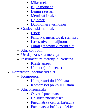
Mikrometar
Ključ moment
Lenjiri i šestari
Merni sat i stalak
Uglomeri
Dubinomer i visinomer
Građevinski merni alat
Libela
Pantljika, merni točak i tel. štap
Laser, nivelir i daljinomer
Ostali građevinski merni alat
Alat kontrolni
Uređaji za razna merenja
Instrumenti za merenje el. veličina
Klešta amper
Unimer (multimetar)
Kompresor i pneumatski alat
Kompresori
Kompresori do 100 litara
Kompresori preko 100 litara
Alat pneumatski
Odvrtač pneumatski
Brusilica pneumatska
Pneumatska čegrtaljka/račna
Pneumatska bušilica i čekići