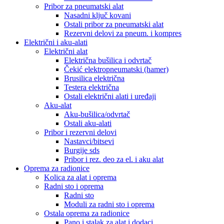
Pribor za pneumatski alat
Nasadni ključ kovani
Ostali pribor za pneumatski alat
Rezervni delovi za pneum. i kompres
Električni i aku-alati
Električni alat
Električna bušilica i odvrtač
Čekić elektropneumatski (hamer)
Brusilica električna
Testera električna
Ostali električni alati i uređaji
Aku-alat
Aku-bušilica/odvrtač
Ostali aku-alati
Pribor i rezervni delovi
Nastavci/bitsevi
Burgije sds
Pribor i rez. deo za el. i aku alat
Oprema za radionice
Kolica za alat i oprema
Radni sto i oprema
Radni sto
Moduli za radni sto i oprema
Ostala oprema za radionice
Pano i stalak za alat i dodaci