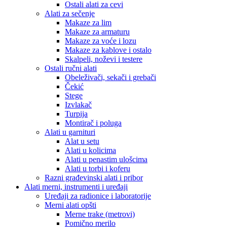
Ostali alati za cevi
Alati za sečenje
Makaze za lim
Makaze za armaturu
Makaze za voće i lozu
Makaze za kablove i ostalo
Skalpeli, noževi i testere
Ostali ručni alati
Obeleživači, sekači i grebači
Čekić
Stege
Izvlakač
Turpija
Montirač i poluga
Alati u garnituri
Alat u setu
Alati u kolicima
Alati u penastim ulošcima
Alati u torbi i koferu
Razni građevinski alati i pribor
Alati merni, instrumenti i uređaji
Uređaji za radionice i laboratorije
Merni alati opšti
Merne trake (metrovi)
Pomično merilo