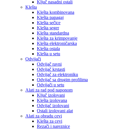
Ključ nasadni ostali
Klešta
Klešta kombinovana
Klešta papagaj
Klešta sečice
Klešta seger
Klešta standardna
Klešta za krimpovanje
Klešta elektroničarska
Klešta ostala
Klešta u setu
Odvijači
Odvijač ravni
Odvijač krstasti
Odvijač za elektroniku
Odvijač sa drugim profilima
Odvijači u setu
Alati za rad pod naponom
Ključ izolovani
Klešta izolovana
Odvijač izolovani
Ostali izolovani alat
Alati za obradu cevi
Klešta za cevi
Rezači i nareznice