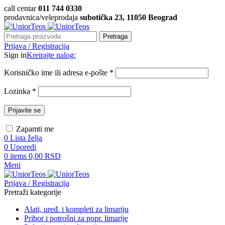
call centar
011 744 0330
prodavnica/veleprodaja
subotička 23, 11050 Beograd
Pretraga
Prijava / Registracija
Sign in
Kreirajte nalog:
Korisničko ime ili adresa e-pošte
*
Lozinka
*
Prijavite se
Zapamti me
0
Lista želja
0
Uporedi
0
items
0,00
RSD
Meni
Prijava / Registracija
Pretraži kategorije
Alati, uređ. i kompleti za limariju
Pribor i potrošni za popr. limarije