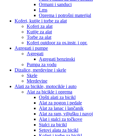
Ormani i sanduci
Lms
Oprema i potrošni materijal
Koferi, kutije i torbe za alat
Koferi za alat
Kutije za alat
Torbe za alat
Koferi outdoor za os.instr. i opr.
Agregati i pumpe
Agregati
Agregati benzinski
Pumpa za vodu
Dizalice, merdevine i skele
Skele
Merdevine
Alati za bicikle, motocikle i auto
Alat za bicikle i oprema
Opšti alati za bicikl
Alat za pogon i pedale
Alat za lanac i lančanik
Alat za ram, viljušku i navoj
Alat i stalci za točkove
Stalci za bicikl
Setovi alata za bicikl
Koferi i torbe za bicikl