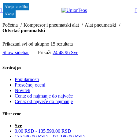
Do isteka zaliha
Akcija
Akcija
Akcija
Akcija
Akcija
Akcija
Meni
Akcija
Početna
Kompresor i pneumatski alat
Alat pneumatski
Odvrtač pneumatski
Prikazani svi od ukupno 15 rezultata
Show sidebar
Prikaži
24
48
96
Sve
Sortiraj po
Popularnosti
Prosečnoj oceni
Noviteti
Cena: od najmanje do najveće
Cena: od najveće do najmanje
Filter cene
Sve
0,00
RSD
-
135.590,00
RSD
135.590,00
RSD
-
271.180,00
RSD