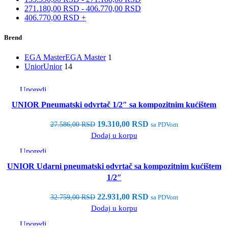
271.180,00
RSD
-
406.770,00
RSD
406.770,00
RSD
+
Brend
EGA Master
EGA Master
1
Unior
Unior
14
Uporedi
Brzi pregled
UNIOR Pneumatski odvrtač 1/2″ sa kompozitnim kućištem
Dodaj u listu želja
19.310,00
RSD
27.586,00
RSD
sa PDVom
Dodaj u korpu
Uporedi
Brzi pregled
UNIOR Udarni pneumatski odvrtač sa kompozitnim kućištem
Dodaj u listu želja
1/2″
22.931,00
RSD
32.759,00
RSD
sa PDVom
Dodaj u korpu
Uporedi