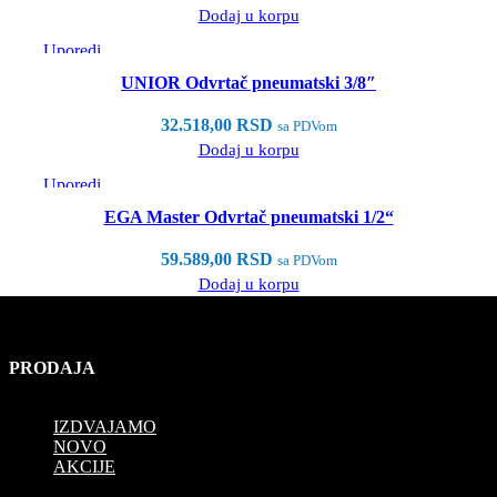
Dodaj u korpu
Uporedi
Brzi pregled
UNIOR Odvrtač pneumatski 3/8″
Dodaj u listu želja
32.518,00
RSD
sa PDVom
Dodaj u korpu
Uporedi
Brzi pregled
EGA Master Odvrtač pneumatski 1/2“
Dodaj u listu želja
59.589,00
RSD
sa PDVom
Dodaj u korpu
PRODAJA
IZDVAJAMO
NOVO
AKCIJE