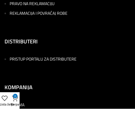
PRAVO NA REKLAMACIJU
REKLAMACIJA I POVRAĆAJ ROBE
DISTRIBUTERI
PRISTUP PORTALU ZA DISTRIBUTERE
KOMPANIJA
0
O NAMA
Lista želja
Korpa
PRODAVNICA
PROGRAM LOJALNOSTI
USLOVI KORIŠĆENJA