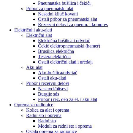
Pneumatska bušilica i čekići
Pribor za pneumatski alat
Nasadni ključ kovani
Ostali pribor za pneumatski alat
Rezervni delovi za pneum. i kompres
Električni i aku-alati
Električni alat
Električna bušilica i odvrtač
Čekić elektropneumatski (hamer)
Brusilica električna
Testera električna
Ostali električni alati i uređaji
Aku-alat
Aku-bušilica/odvrtač
Ostali aku-alati
Pribor i rezervni delovi
Nastavci/bitsevi
Burgije sds
Pribor i rez. deo za el. i aku alat
Oprema za radionice
Kolica za alat i oprema
Radni sto i oprema
Radni sto
Moduli za radni sto i oprema
Ostala oprema za radionice