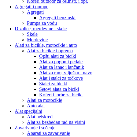
Koferi outdoor za os.instr. i opr.
Agregati i pumpe
Agregati
Agregati benzinski
Pumpa za vodu
Dizalice, merdevine i skele
Skele
Merdevine
Alati za bicikle, motocikle i auto
Alat za bicikle i oprema
Opšti alati za bicikl
Alat za pogon i pedale
Alat za lanac i lančanik
Alat za ram, viljušku i navoj
Alat i stalci za točkove
Stalci za bicikl
Setovi alata za bicikl
Koferi i torbe za bicikl
Alati za motocikle
Auto alat
Alat specijalni
Alat neiskreći
Alat za bezbedan rad na visini
Zavarivanje i sečenje
Aparati za zavarivanje