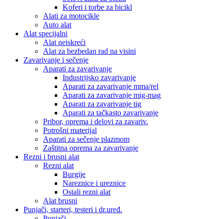
Koferi i torbe za bicikl
Alati za motocikle
Auto alat
Alat specijalni
Alat neiskreći
Alat za bezbedan rad na visini
Zavarivanje i sečenje
Aparati za zavarivanje
Industrijsko zavarivanje
Aparati za zavarivanje mma/rel
Aparati za zavarivanje mig-mag
Aparati za zavarivanje tig
Aparati za tačkasto zavarivanje
Pribor, oprema i delovi za zavariv.
Potrošni materijal
Aparati za sečenje plazmom
Zaštitna oprema za zavarivanje
Rezni i brusni alat
Rezni alat
Burgije
Nareznice i ureznice
Ostali rezni alat
Alat brusni
Punjači, starteri, testeri i dr.uređ.
Punjači