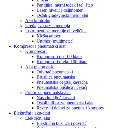
Pantljika, merni točak i tel. štap
Laser, nivelir i daljinomer
Ostali građevinski merni alat
Alat kontrolni
Uređaji za razna merenja
Instrumenti za merenje el. veličina
Klešta amper
Unimer (multimetar)
Kompresor i pneumatski alat
Kompresori
Kompresori do 100 litara
Kompresori preko 100 litara
Alat pneumatski
Odvrtač pneumatski
Brusilica pneumatska
Pneumatska čegrtaljka/račna
Pneumatska bušilica i čekići
Pribor za pneumatski alat
Nasadni ključ kovani
Ostali pribor za pneumatski alat
Rezervni delovi za pneum. i kompres
Električni i aku-alati
Električni alat
Električna bušilica i odvrtač