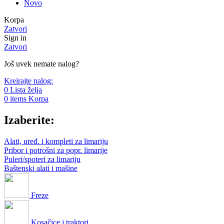
Novo
Korpa
Zatvori
Sign in
Zatvori
Još uvek nemate nalog?
Kreirajte nalog:
0
Lista želja
0
items
Korpa
Izaberite:
Alati, uređ. i kompleti za limariju
Pribor i potrošni za popr. limarije
Puleri/spoteri za limariju
Baštenski alati i mašine
Freze
Kosačice i traktori