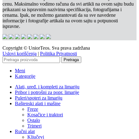
cenu. Maksimalno vodimo računa da svi artikli na ovom sajtu budu
prikazani sa ispravnim nazivima specifikacija, fotografijama i
cenama. Ipak, ne možemo garantovati da su sve navedene
informacije i fotografije artikala na ovom sajtu u potpunosti
ispravne.
Copyright © UniorTeos. Sva prava zadržana
Uslovi korišćenja
|
Politika Privatnosti
Pretraga
Meni
Kategorije
Alati, uređ. i kompleti za limariju
Pribor i potrošni za popr. limarije
Puleri/spoteri za limariju
Baštenski alati i mašine
Freze
Kosačice i traktori
Ostalo
Trimeri
Ručni alat
Ključevi