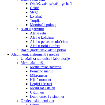
Obeleživači, sekači i grebači
Čekić
Stege
Izvlakač
Turpija
Montirač i poluga
Alati u garnituri
Alat u setu
Alati u kolicima
Alati u penastim ulošcima
Alati u torbi i koferu
Razni građevinski alati i pribor
Alati merni, instrumenti i uređaji
Uređaji za radionice i laboratorije
Merni alati opšti
Merne trake (metrovi)
Pomično merilo
Mikrometar
Ključ moment
Lenjiri i šestari
Merni sat i stalak
Uglomeri
Dubinomer i visinomer
Građevinski merni alat
Libela