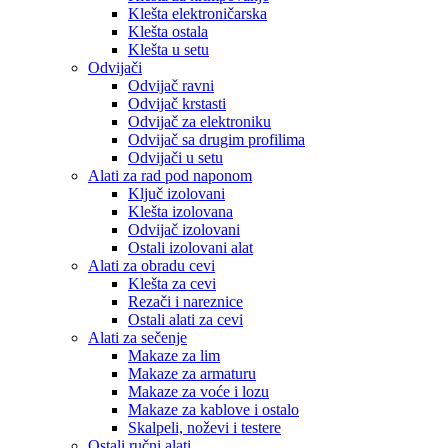
Klešta elektroničarska
Klešta ostala
Klešta u setu
Odvijači
Odvijač ravni
Odvijač krstasti
Odvijač za elektroniku
Odvijač sa drugim profilima
Odvijači u setu
Alati za rad pod naponom
Ključ izolovani
Klešta izolovana
Odvijač izolovani
Ostali izolovani alat
Alati za obradu cevi
Klešta za cevi
Rezači i nareznice
Ostali alati za cevi
Alati za sečenje
Makaze za lim
Makaze za armaturu
Makaze za voće i lozu
Makaze za kablove i ostalo
Skalpeli, noževi i testere
Ostali ručni alati