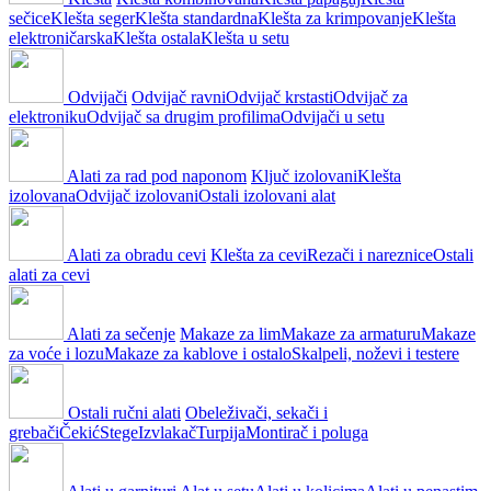
sečice
Klešta seger
Klešta standardna
Klešta za krimpovanje
Klešta
elektroničarska
Klešta ostala
Klešta u setu
Odvijači
Odvijač ravni
Odvijač krstasti
Odvijač za
elektroniku
Odvijač sa drugim profilima
Odvijači u setu
Alati za rad pod naponom
Ključ izolovani
Klešta
izolovana
Odvijač izolovani
Ostali izolovani alat
Alati za obradu cevi
Klešta za cevi
Rezači i nareznice
Ostali
alati za cevi
Alati za sečenje
Makaze za lim
Makaze za armaturu
Makaze
za voće i lozu
Makaze za kablove i ostalo
Skalpeli, noževi i testere
Ostali ručni alati
Obeleživači, sekači i
grebači
Čekić
Stege
Izvlakač
Turpija
Montirač i poluga