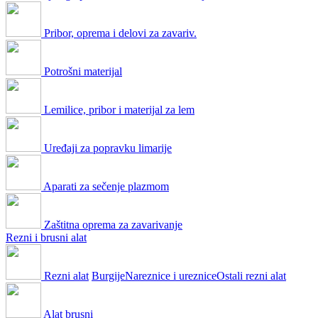
Pribor, oprema i delovi za zavariv.
Potrošni materijal
Lemilice, pribor i materijal za lem
Uređaji za popravku limarije
Aparati za sečenje plazmom
Zaštitna oprema za zavarivanje
Rezni i brusni alat
Rezni alat
Burgije
Nareznice i ureznice
Ostali rezni alat
Alat brusni