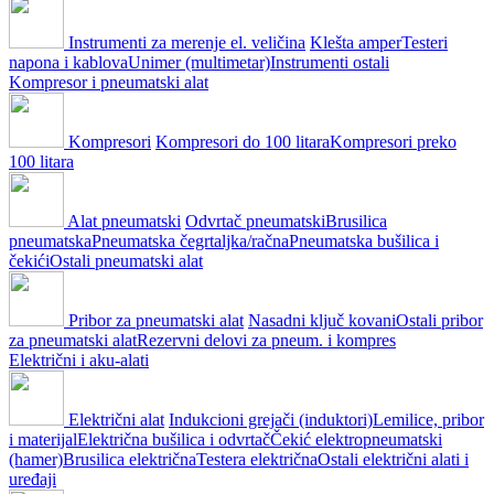
Instrumenti za merenje el. veličina
Klešta amper
Testeri
napona i kablova
Unimer (multimetar)
Instrumenti ostali
Kompresor i pneumatski alat
Kompresori
Kompresori do 100 litara
Kompresori preko
100 litara
Alat pneumatski
Odvrtač pneumatski
Brusilica
pneumatska
Pneumatska čegrtaljka/račna
Pneumatska bušilica i
čekići
Ostali pneumatski alat
Pribor za pneumatski alat
Nasadni ključ kovani
Ostali pribor
za pneumatski alat
Rezervni delovi za pneum. i kompres
Električni i aku-alati
Električni alat
Indukcioni grejači (induktori)
Lemilice, pribor
i materijal
Električna bušilica i odvrtač
Čekić elektropneumatski
(hamer)
Brusilica električna
Testera električna
Ostali električni alati i
uređaji