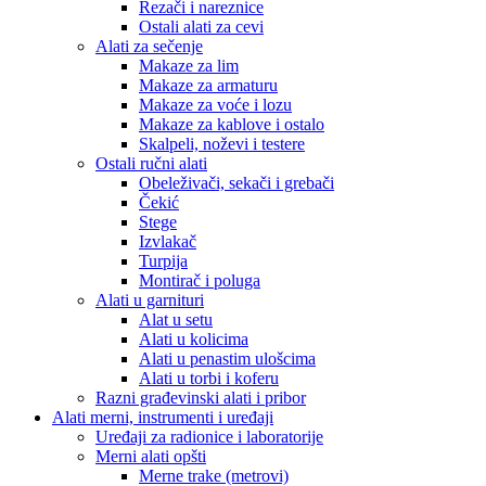
Rezači i nareznice
Ostali alati za cevi
Alati za sečenje
Makaze za lim
Makaze za armaturu
Makaze za voće i lozu
Makaze za kablove i ostalo
Skalpeli, noževi i testere
Ostali ručni alati
Obeleživači, sekači i grebači
Čekić
Stege
Izvlakač
Turpija
Montirač i poluga
Alati u garnituri
Alat u setu
Alati u kolicima
Alati u penastim ulošcima
Alati u torbi i koferu
Razni građevinski alati i pribor
Alati merni, instrumenti i uređaji
Uređaji za radionice i laboratorije
Merni alati opšti
Merne trake (metrovi)