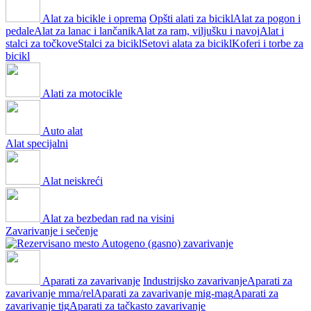
Alat za bicikle i oprema
Opšti alati za bicikl
Alat za pogon i
pedale
Alat za lanac i lančanik
Alat za ram, viljušku i navoj
Alat i
stalci za točkove
Stalci za bicikl
Setovi alata za bicikl
Koferi i torbe za
bicikl
Alati za motocikle
Auto alat
Alat specijalni
Alat neiskreći
Alat za bezbedan rad na visini
Zavarivanje i sečenje
Autogeno (gasno) zavarivanje
Aparati za zavarivanje
Industrijsko zavarivanje
Aparati za
zavarivanje mma/rel
Aparati za zavarivanje mig-mag
Aparati za
zavarivanje tig
Aparati za tačkasto zavarivanje