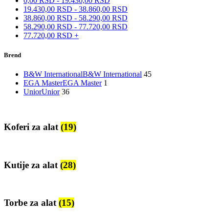
0,00
RSD
-
19.430,00
RSD
19.430,00
RSD
-
38.860,00
RSD
38.860,00
RSD
-
58.290,00
RSD
58.290,00
RSD
-
77.720,00
RSD
77.720,00
RSD
+
Brend
B&W International
B&W International
45
EGA Master
EGA Master
1
Unior
Unior
36
Koferi za alat
(19)
Kutije za alat
(28)
Torbe za alat
(15)