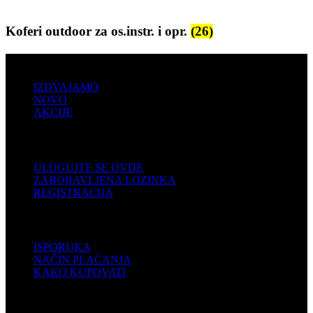
Koferi outdoor za os.instr. i opr.
(26)
PRODAJA
IZDVAJAMO
NOVO
AKCIJE
KORISNIČKI NALOG
ULOGUJTE SE OVDE
ZABORAVLJENA LOZINKA
REGISTRACIJA
POMOĆ
ISPORUKA
NAČIN PLAĆANJA
KAKO KUPOVATI
PODRŠKA