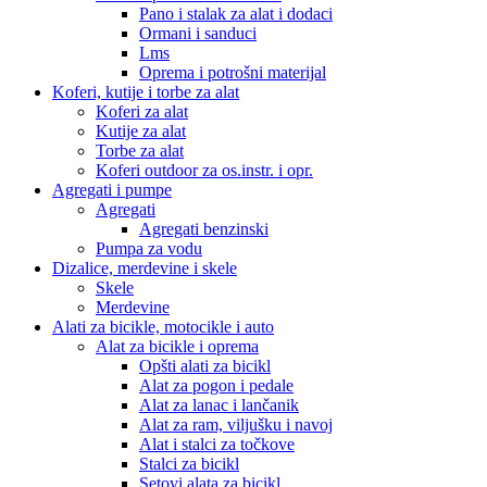
Pano i stalak za alat i dodaci
Ormani i sanduci
Lms
Oprema i potrošni materijal
Koferi, kutije i torbe za alat
Koferi za alat
Kutije za alat
Torbe za alat
Koferi outdoor za os.instr. i opr.
Agregati i pumpe
Agregati
Agregati benzinski
Pumpa za vodu
Dizalice, merdevine i skele
Skele
Merdevine
Alati za bicikle, motocikle i auto
Alat za bicikle i oprema
Opšti alati za bicikl
Alat za pogon i pedale
Alat za lanac i lančanik
Alat za ram, viljušku i navoj
Alat i stalci za točkove
Stalci za bicikl
Setovi alata za bicikl