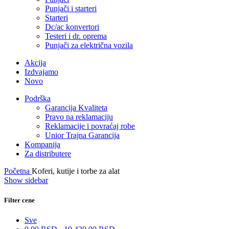
Punjači i starteri
Starteri
Dc/ac konvertori
Testeri i dr. oprema
Punjači za električna vozila
Akcija
Izdvajamo
Novo
Podrška
Garancija Kvaliteta
Pravo na reklamaciju
Reklamacije i povraćaj robe
Unior Trajna Garancija
Kompanija
Za distributere
Početna
Koferi, kutije i torbe za alat
Show sidebar
Filter cene
Sve