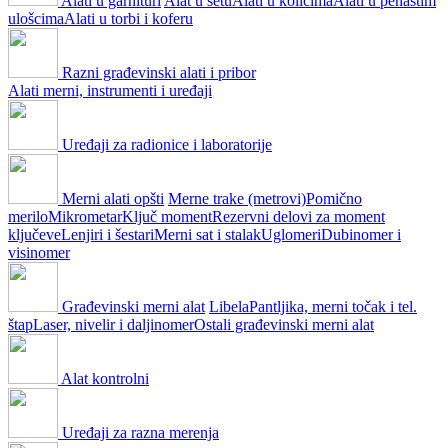
Alati u garnituri
Alat u setu
Alati u kolicima
Alati u penastim
ulošcima
Alati u torbi i koferu
Razni građevinski alati i pribor
Alati merni, instrumenti i uređaji
Uređaji za radionice i laboratorije
Merni alati opšti
Merne trake (metrovi)
Pomično
merilo
Mikrometar
Ključ moment
Rezervni delovi za moment
ključeve
Lenjiri i šestari
Merni sat i stalak
Uglomeri
Dubinomer i
visinomer
Građevinski merni alat
Libela
Pantljika, merni točak i tel.
štap
Laser, nivelir i daljinomer
Ostali građevinski merni alat
Alat kontrolni
Uređaji za razna merenja