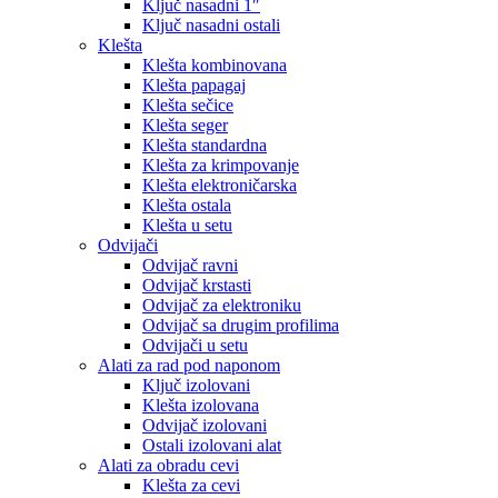
Ključ nasadni 1″
Ključ nasadni ostali
Klešta
Klešta kombinovana
Klešta papagaj
Klešta sečice
Klešta seger
Klešta standardna
Klešta za krimpovanje
Klešta elektroničarska
Klešta ostala
Klešta u setu
Odvijači
Odvijač ravni
Odvijač krstasti
Odvijač za elektroniku
Odvijač sa drugim profilima
Odvijači u setu
Alati za rad pod naponom
Ključ izolovani
Klešta izolovana
Odvijač izolovani
Ostali izolovani alat
Alati za obradu cevi
Klešta za cevi