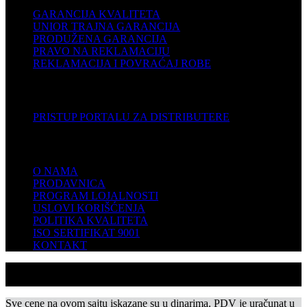
GARANCIJA KVALITETA
UNIOR TRAJNA GARANCIJA
PRODUŽENA GARANCIJA
PRAVO NA REKLAMACIJU
REKLAMACIJA I POVRAĆAJ ROBE
DISTRIBUTERI
PRISTUP PORTALU ZA DISTRIBUTERE
KOMPANIJA
O NAMA
PRODAVNICA
PROGRAM LOJALNOSTI
USLOVI KORIŠĆENJA
POLITIKA KVALITETA
ISO SERTIFIKAT 9001
KONTAKT
Sve cene na ovom sajtu iskazane su u dinarima. PDV je uračunat u