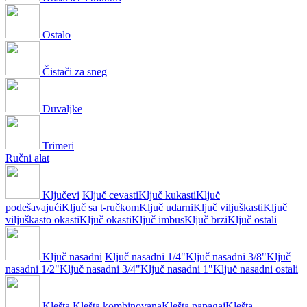
Ostalo
Čistači za sneg
Duvaljke
Trimeri
Ručni alat
Ključevi
Ključ cevasti
Ključ kukasti
Ključ
podešavajući
Ključ sa t-ručkom
Ključ udarni
Ključ viljuškasti
Ključ
viljuškasto okasti
Ključ okasti
Ključ imbus
Ključ brzi
Ključ ostali
Ključ nasadni
Ključ nasadni 1/4"
Ključ nasadni 3/8"
Ključ
nasadni 1/2"
Ključ nasadni 3/4"
Ključ nasadni 1"
Ključ nasadni ostali
Klešta
Klešta kombinovana
Klešta papagaj
Klešta