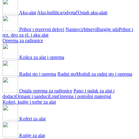
Aku-alat
Aku-bušilica/odvrtač
Ostali aku-alati
Pribor i rezervni delovi
Nastavci/bitsevi
Burgije sds
Pribor i
rez. deo za el. i aku alat
Oprema za radionice
Kolica za alat i oprema
Radni sto i oprema
Radni sto
Moduli za radni sto i oprema
Ostala oprema za radionice
Pano i stalak za alat i
dodaci
Ormani i sanduci
Lms
Oprema i potrošni materijal
Koferi, kutije i torbe za alat
Koferi za alat
Kutije za alat