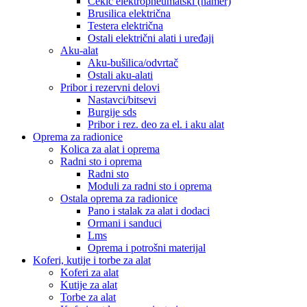
Čekić elektropneumatski (hamer)
Brusilica električna
Testera električna
Ostali električni alati i uređaji
Aku-alat
Aku-bušilica/odvrtač
Ostali aku-alati
Pribor i rezervni delovi
Nastavci/bitsevi
Burgije sds
Pribor i rez. deo za el. i aku alat
Oprema za radionice
Kolica za alat i oprema
Radni sto i oprema
Radni sto
Moduli za radni sto i oprema
Ostala oprema za radionice
Pano i stalak za alat i dodaci
Ormani i sanduci
Lms
Oprema i potrošni materijal
Koferi, kutije i torbe za alat
Koferi za alat
Kutije za alat
Torbe za alat