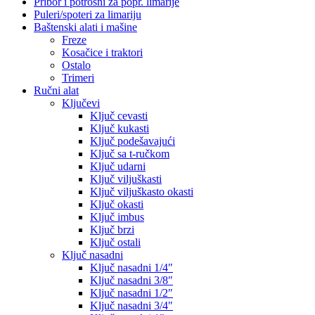
Pribor i potrošni za popr. limarije
Puleri/spoteri za limariju
Baštenski alati i mašine
Freze
Kosačice i traktori
Ostalo
Trimeri
Ručni alat
Ključevi
Ključ cevasti
Ključ kukasti
Ključ podešavajući
Ključ sa t-ručkom
Ključ udarni
Ključ viljuškasti
Ključ viljuškasto okasti
Ključ okasti
Ključ imbus
Ključ brzi
Ključ ostali
Ključ nasadni
Ključ nasadni 1/4″
Ključ nasadni 3/8″
Ključ nasadni 1/2″
Ključ nasadni 3/4″