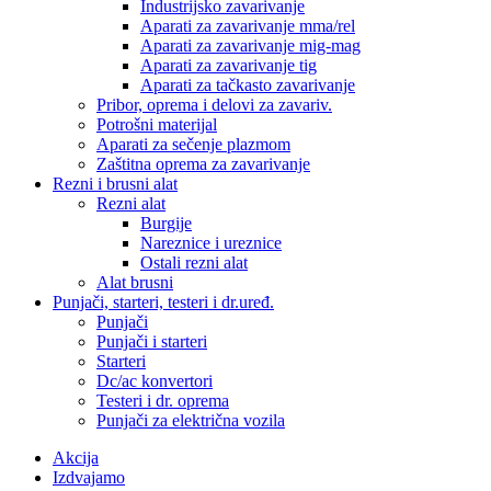
Industrijsko zavarivanje
Aparati za zavarivanje mma/rel
Aparati za zavarivanje mig-mag
Aparati za zavarivanje tig
Aparati za tačkasto zavarivanje
Pribor, oprema i delovi za zavariv.
Potrošni materijal
Aparati za sečenje plazmom
Zaštitna oprema za zavarivanje
Rezni i brusni alat
Rezni alat
Burgije
Nareznice i ureznice
Ostali rezni alat
Alat brusni
Punjači, starteri, testeri i dr.uređ.
Punjači
Punjači i starteri
Starteri
Dc/ac konvertori
Testeri i dr. oprema
Punjači za električna vozila
Akcija
Izdvajamo