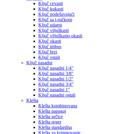
Ključ cevasti
Ključ kukasti
Ključ podešavajući
Ključ sa t-ručkom
Ključ udarni
Ključ viljuškasti
Ključ viljuškasto okasti
Ključ okasti
Ključ imbus
Ključ brzi
Ključ ostali
Ključ nasadni
Ključ nasadni 1/4″
Ključ nasadni 3/8″
Ključ nasadni 1/2″
Ključ nasadni 3/4″
Ključ nasadni 1″
Ključ nasadni ostali
Klešta
Klešta kombinovana
Klešta papagaj
Klešta sečice
Klešta seger
Klešta standardna
Klešta za krimpovanje