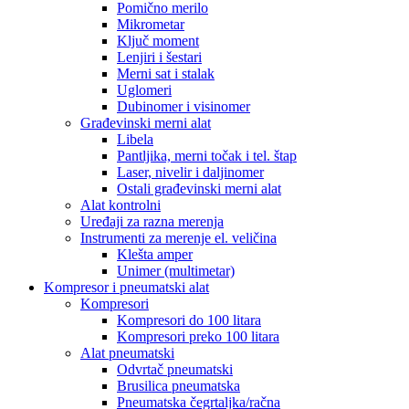
Pomično merilo
Mikrometar
Ključ moment
Lenjiri i šestari
Merni sat i stalak
Uglomeri
Dubinomer i visinomer
Građevinski merni alat
Libela
Pantljika, merni točak i tel. štap
Laser, nivelir i daljinomer
Ostali građevinski merni alat
Alat kontrolni
Uređaji za razna merenja
Instrumenti za merenje el. veličina
Klešta amper
Unimer (multimetar)
Kompresor i pneumatski alat
Kompresori
Kompresori do 100 litara
Kompresori preko 100 litara
Alat pneumatski
Odvrtač pneumatski
Brusilica pneumatska
Pneumatska čegrtaljka/račna