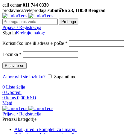
call centar
011 744 0330
prodavnica/veleprodaja
subotička 23, 11050 Beograd
Pretraga
Prijava / Registracija
Sign in
Kreirajte nalog:
Korisničko ime ili adresa e-pošte
*
Lozinka
*
Prijavite se
Zaboravili ste lozinku?
Zapamti me
0
Lista želja
0
Uporedi
0
items
0,00
RSD
Meni
Prijava / Registracija
Pretraži kategorije
Alati, uređ. i kompleti za limariju