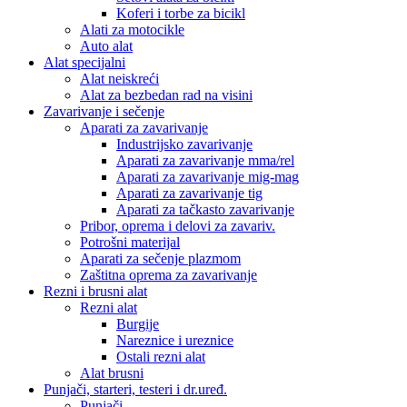
Koferi i torbe za bicikl
Alati za motocikle
Auto alat
Alat specijalni
Alat neiskreći
Alat za bezbedan rad na visini
Zavarivanje i sečenje
Aparati za zavarivanje
Industrijsko zavarivanje
Aparati za zavarivanje mma/rel
Aparati za zavarivanje mig-mag
Aparati za zavarivanje tig
Aparati za tačkasto zavarivanje
Pribor, oprema i delovi za zavariv.
Potrošni materijal
Aparati za sečenje plazmom
Zaštitna oprema za zavarivanje
Rezni i brusni alat
Rezni alat
Burgije
Nareznice i ureznice
Ostali rezni alat
Alat brusni
Punjači, starteri, testeri i dr.uređ.
Punjači