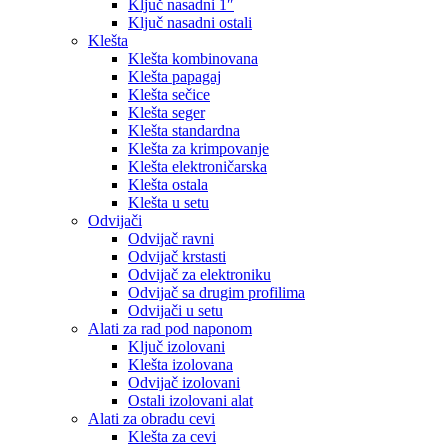
Ključ nasadni 1″
Ključ nasadni ostali
Klešta
Klešta kombinovana
Klešta papagaj
Klešta sečice
Klešta seger
Klešta standardna
Klešta za krimpovanje
Klešta elektroničarska
Klešta ostala
Klešta u setu
Odvijači
Odvijač ravni
Odvijač krstasti
Odvijač za elektroniku
Odvijač sa drugim profilima
Odvijači u setu
Alati za rad pod naponom
Ključ izolovani
Klešta izolovana
Odvijač izolovani
Ostali izolovani alat
Alati za obradu cevi
Klešta za cevi