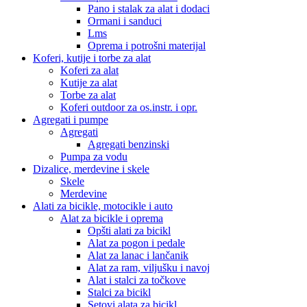
Pano i stalak za alat i dodaci
Ormani i sanduci
Lms
Oprema i potrošni materijal
Koferi, kutije i torbe za alat
Koferi za alat
Kutije za alat
Torbe za alat
Koferi outdoor za os.instr. i opr.
Agregati i pumpe
Agregati
Agregati benzinski
Pumpa za vodu
Dizalice, merdevine i skele
Skele
Merdevine
Alati za bicikle, motocikle i auto
Alat za bicikle i oprema
Opšti alati za bicikl
Alat za pogon i pedale
Alat za lanac i lančanik
Alat za ram, viljušku i navoj
Alat i stalci za točkove
Stalci za bicikl
Setovi alata za bicikl