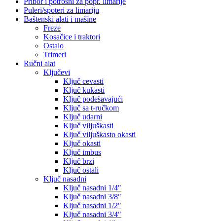
Pribor i potrošni za popr. limarije
Puleri/spoteri za limariju
Baštenski alati i mašine
Freze
Kosačice i traktori
Ostalo
Trimeri
Ručni alat
Ključevi
Ključ cevasti
Ključ kukasti
Ključ podešavajući
Ključ sa t-ručkom
Ključ udarni
Ključ viljuškasti
Ključ viljuškasto okasti
Ključ okasti
Ključ imbus
Ključ brzi
Ključ ostali
Ključ nasadni
Ključ nasadni 1/4″
Ključ nasadni 3/8″
Ključ nasadni 1/2″
Ključ nasadni 3/4″