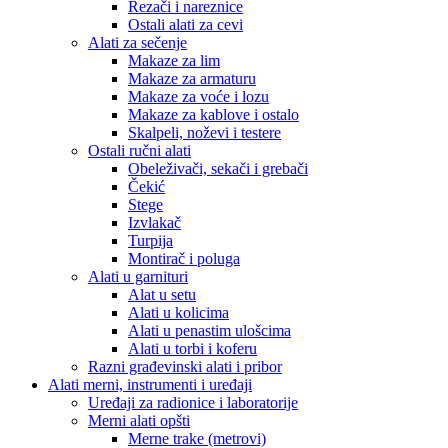
Rezači i nareznice
Ostali alati za cevi
Alati za sečenje
Makaze za lim
Makaze za armaturu
Makaze za voće i lozu
Makaze za kablove i ostalo
Skalpeli, noževi i testere
Ostali ručni alati
Obeleživači, sekači i grebači
Čekić
Stege
Izvlakač
Turpija
Montirač i poluga
Alati u garnituri
Alat u setu
Alati u kolicima
Alati u penastim ulošcima
Alati u torbi i koferu
Razni građevinski alati i pribor
Alati merni, instrumenti i uređaji
Uređaji za radionice i laboratorije
Merni alati opšti
Merne trake (metrovi)