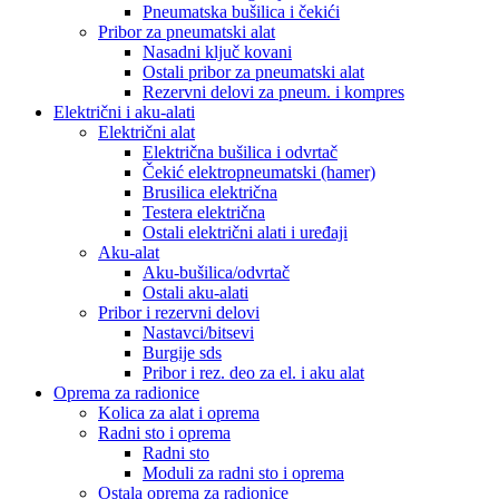
Pneumatska bušilica i čekići
Pribor za pneumatski alat
Nasadni ključ kovani
Ostali pribor za pneumatski alat
Rezervni delovi za pneum. i kompres
Električni i aku-alati
Električni alat
Električna bušilica i odvrtač
Čekić elektropneumatski (hamer)
Brusilica električna
Testera električna
Ostali električni alati i uređaji
Aku-alat
Aku-bušilica/odvrtač
Ostali aku-alati
Pribor i rezervni delovi
Nastavci/bitsevi
Burgije sds
Pribor i rez. deo za el. i aku alat
Oprema za radionice
Kolica za alat i oprema
Radni sto i oprema
Radni sto
Moduli za radni sto i oprema
Ostala oprema za radionice