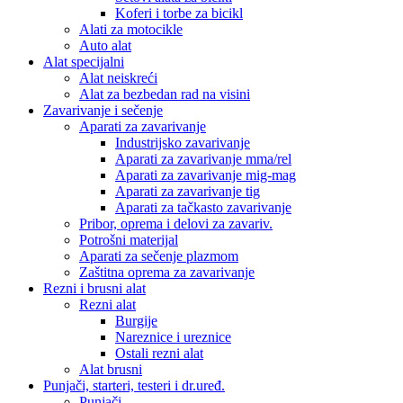
Koferi i torbe za bicikl
Alati za motocikle
Auto alat
Alat specijalni
Alat neiskreći
Alat za bezbedan rad na visini
Zavarivanje i sečenje
Aparati za zavarivanje
Industrijsko zavarivanje
Aparati za zavarivanje mma/rel
Aparati za zavarivanje mig-mag
Aparati za zavarivanje tig
Aparati za tačkasto zavarivanje
Pribor, oprema i delovi za zavariv.
Potrošni materijal
Aparati za sečenje plazmom
Zaštitna oprema za zavarivanje
Rezni i brusni alat
Rezni alat
Burgije
Nareznice i ureznice
Ostali rezni alat
Alat brusni
Punjači, starteri, testeri i dr.uređ.
Punjači