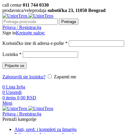
call centar
011 744 0330
prodavnica/veleprodaja
subotička 23, 11050 Beograd
Pretraga
Prijava / Registracija
Sign in
Kreirajte nalog:
Korisničko ime ili adresa e-pošte
*
Lozinka
*
Prijavite se
Zaboravili ste lozinku?
Zapamti me
0
Lista želja
0
Uporedi
0
items
0,00
RSD
Meni
Prijava / Registracija
Pretraži kategorije
Alati, uređ. i kompleti za limariju