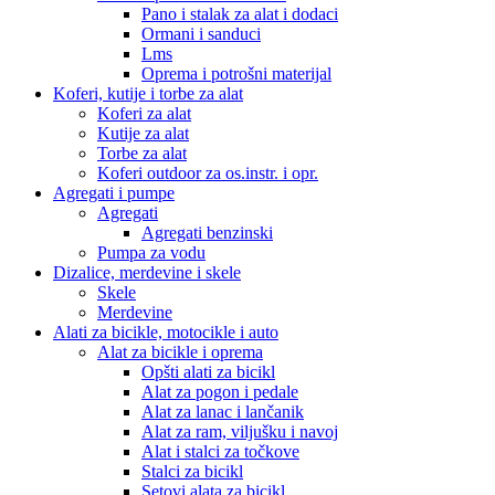
Pano i stalak za alat i dodaci
Ormani i sanduci
Lms
Oprema i potrošni materijal
Koferi, kutije i torbe za alat
Koferi za alat
Kutije za alat
Torbe za alat
Koferi outdoor za os.instr. i opr.
Agregati i pumpe
Agregati
Agregati benzinski
Pumpa za vodu
Dizalice, merdevine i skele
Skele
Merdevine
Alati za bicikle, motocikle i auto
Alat za bicikle i oprema
Opšti alati za bicikl
Alat za pogon i pedale
Alat za lanac i lančanik
Alat za ram, viljušku i navoj
Alat i stalci za točkove
Stalci za bicikl
Setovi alata za bicikl