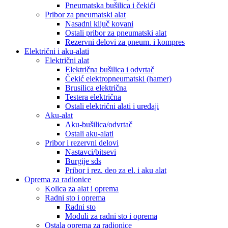
Pneumatska bušilica i čekići
Pribor za pneumatski alat
Nasadni ključ kovani
Ostali pribor za pneumatski alat
Rezervni delovi za pneum. i kompres
Električni i aku-alati
Električni alat
Električna bušilica i odvrtač
Čekić elektropneumatski (hamer)
Brusilica električna
Testera električna
Ostali električni alati i uređaji
Aku-alat
Aku-bušilica/odvrtač
Ostali aku-alati
Pribor i rezervni delovi
Nastavci/bitsevi
Burgije sds
Pribor i rez. deo za el. i aku alat
Oprema za radionice
Kolica za alat i oprema
Radni sto i oprema
Radni sto
Moduli za radni sto i oprema
Ostala oprema za radionice