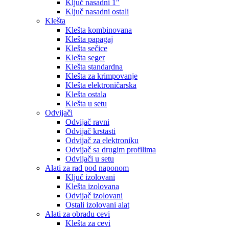
Ključ nasadni 1″
Ključ nasadni ostali
Klešta
Klešta kombinovana
Klešta papagaj
Klešta sečice
Klešta seger
Klešta standardna
Klešta za krimpovanje
Klešta elektroničarska
Klešta ostala
Klešta u setu
Odvijači
Odvijač ravni
Odvijač krstasti
Odvijač za elektroniku
Odvijač sa drugim profilima
Odvijači u setu
Alati za rad pod naponom
Ključ izolovani
Klešta izolovana
Odvijač izolovani
Ostali izolovani alat
Alati za obradu cevi
Klešta za cevi