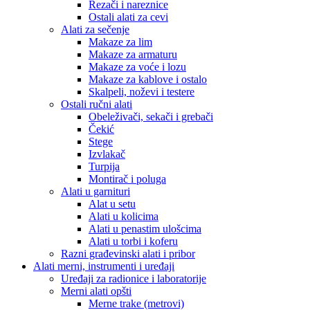
Rezači i nareznice
Ostali alati za cevi
Alati za sečenje
Makaze za lim
Makaze za armaturu
Makaze za voće i lozu
Makaze za kablove i ostalo
Skalpeli, noževi i testere
Ostali ručni alati
Obeleživači, sekači i grebači
Čekić
Stege
Izvlakač
Turpija
Montirač i poluga
Alati u garnituri
Alat u setu
Alati u kolicima
Alati u penastim ulošcima
Alati u torbi i koferu
Razni građevinski alati i pribor
Alati merni, instrumenti i uređaji
Uređaji za radionice i laboratorije
Merni alati opšti
Merne trake (metrovi)