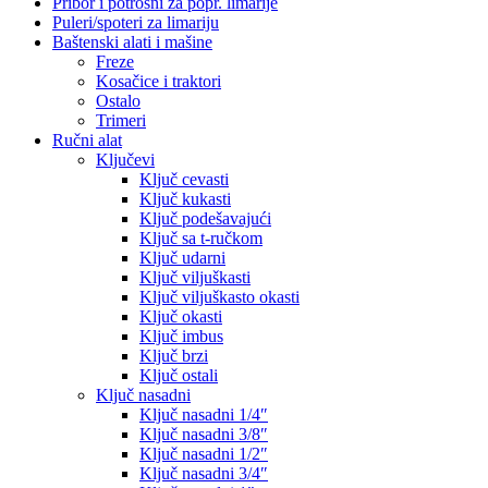
Pribor i potrošni za popr. limarije
Puleri/spoteri za limariju
Baštenski alati i mašine
Freze
Kosačice i traktori
Ostalo
Trimeri
Ručni alat
Ključevi
Ključ cevasti
Ključ kukasti
Ključ podešavajući
Ključ sa t-ručkom
Ključ udarni
Ključ viljuškasti
Ključ viljuškasto okasti
Ključ okasti
Ključ imbus
Ključ brzi
Ključ ostali
Ključ nasadni
Ključ nasadni 1/4″
Ključ nasadni 3/8″
Ključ nasadni 1/2″
Ključ nasadni 3/4″