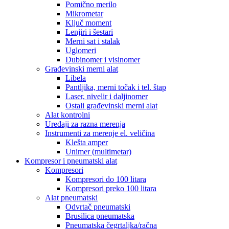
Pomično merilo
Mikrometar
Ključ moment
Lenjiri i šestari
Merni sat i stalak
Uglomeri
Dubinomer i visinomer
Građevinski merni alat
Libela
Pantljika, merni točak i tel. štap
Laser, nivelir i daljinomer
Ostali građevinski merni alat
Alat kontrolni
Uređaji za razna merenja
Instrumenti za merenje el. veličina
Klešta amper
Unimer (multimetar)
Kompresor i pneumatski alat
Kompresori
Kompresori do 100 litara
Kompresori preko 100 litara
Alat pneumatski
Odvrtač pneumatski
Brusilica pneumatska
Pneumatska čegrtaljka/račna