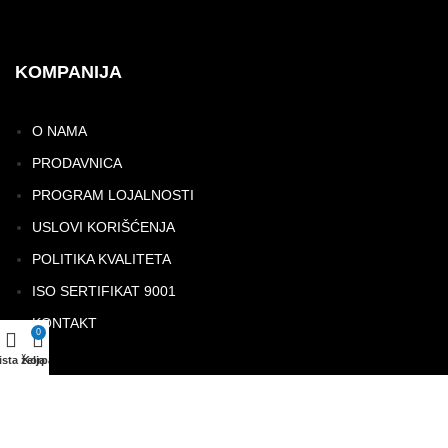
KOMPANIJA
O NAMA
PRODAVNICA
PROGRAM LOJALNOSTI
USLOVI KORIŠĆENJA
POLITIKA KVALITETA
ISO SERTIFIKAT 9001
KONTAKT
0
ista želja
Korpa