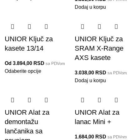
190.8/2BI-US
Dodaj u korpu
Do isteka zaliha
Do isteka zaliha
UNIOR Ključ za
UNIOR Ključ za
kasete 13/14
SRAM X-Range
AXS kasete
Od
3.894,00
RSD
sa PDVom
1670/2BI
Odaberite opcije
3.038,00
RSD
sa PDVom
1670/2BI-AXS
Dodaj u korpu
Do isteka zaliha
UNIOR Alat za
UNIOR Alat za
demontažu
lanac Mini +
lančanika sa
1.684,00
RSD
sa PDVom
1647/5MINI