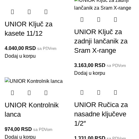
UNIOR Ključ za
UNIOR Ključ za
kasete 11/12
zadnji lančanik za
4.040,00
RSD
sa PDVom
Sram X-range
1670/2BI-US
Dodaj u korpu
3.163,00
RSD
sa PDVom
1670/2BI-AXS-US
Dodaj u korpu
UNIOR Ručica za
UNIOR Kontrolnik
nasadne ključeve
lanca
1/2″
974,00
RSD
sa PDVom
1644/6
Dodaj u korpu
1.331,00
RSD
sa PDVom