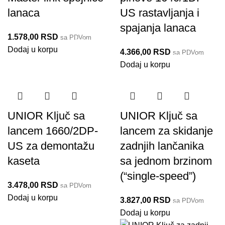
lanaca
US rastavljanja i
spajanja lanaca
1.578,00
RSD
sa PDVom
1720/4DP
Dodaj u korpu
4.366,00
RSD
sa PDVom
1640/1DP-US
Dodaj u korpu
UNIOR Ključ sa
UNIOR Ključ sa
lancem 1660/2DP-
lancem za skidanje
US za demontažu
zadnjih lančanika
kaseta
sa jednom brzinom
(“single-speed”)
3.478,00
RSD
sa PDVom
1660/2DP-US
Dodaj u korpu
3.827,00
RSD
sa PDVom
1659/2DP-US
Dodaj u korpu