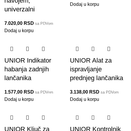
navojem,
Dodaj u korpu
univerzalni
7.020,00
RSD
sa PDVom
1722/2BI
Dodaj u korpu
Do isteka zaliha
UNIOR Indikator
UNIOR Alat za
habanja zadnjih
ispravljanje
lančanika
prednjeg lančanika
1.577,00
RSD
3.138,00
RSD
sa PDVom
sa PDVom
1658/2P
1667/2
Dodaj u korpu
Dodaj u korpu
UNIOR Ključ za
UNIOR Kontrolnik