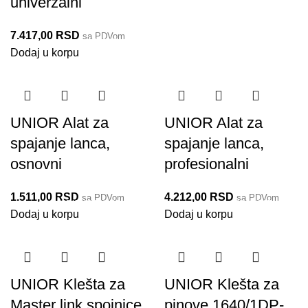
univerzalni
7.417,00
RSD
sa PDVom
1722/2BI-US
Dodaj u korpu
UNIOR Alat za
UNIOR Alat za
spajanje lanca,
spajanje lanca,
osnovni
profesionalni
1.511,00
RSD
4.212,00
RSD
sa PDVom
sa PDVom
1647HOBBY/4P-US
1647/2ABI-US
Dodaj u korpu
Dodaj u korpu
UNIOR Klešta za
UNIOR Klešta za
Master link spojnice
pinove 1640/1DP-