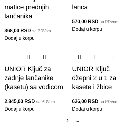
matice prednjih
lanca
lančanika
570,00
RSD
sa PDVom
1644/4
Dodaj u korpu
368,00
RSD
sa PDVom
1668/2
Dodaj u korpu
Do isteka zaliha
UNIOR Ključ za
UNIOR Ključ
zadnje lančanike
džepni 2 u 1 za
(kasetu) sa vođicom
kasete i žbice
2.845,00
RSD
626,00
RSD
sa PDVom
sa PDVom
1670.8/2BI
1669/4
Dodaj u korpu
Dodaj u korpu
1
2
→