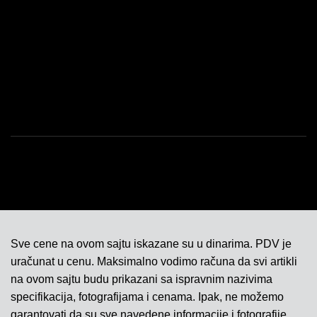
USLOVI KORIŠĆENJA
POLITIKA KVALITETA
ISO SERTIFIKAT 9001
KONTAKT
Sve cene na ovom sajtu iskazane su u dinarima. PDV je
uračunat u cenu. Maksimalno vodimo računa da svi artikli
na ovom sajtu budu prikazani sa ispravnim nazivima
specifikacija, fotografijama i cenama. Ipak, ne možemo
garantovati da su sve navedene informacije i fotografije