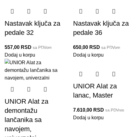
Nastavak ključa za
Nastavak ključa za
pedale 32
pedale 36
557,00
RSD
650,00
RSD
sa PDVom
sa PDVom
1725/2CF 32
1725/2CF 36
Dodaj u korpu
Dodaj u korpu
UNIOR Alat za
lanac, Master
UNIOR Alat za
demontažu
7.610,00
RSD
sa PDVom
1647/2BBI-US
Dodaj u korpu
lančanika sa
navojem,