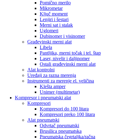
Pomično merilo
Mikrometar
Ključ moment
Lenjiri i šestari
Merni sat i stalak
Uglomeri
Dubinomer i visinomer
Građevinski merni alat
Libela
Pantljika, merni točak i tel. štap
Laser, nivelir i daljinomer
Ostali građevinski merni alat
Alat kontrolni
Uređaji za razna merenja
Instrumenti za merenje el. veličina
Klešta amper
Unimer (multimetar)
Kompresor i pneumatski alat
Kompresori
Kompresori do 100 litara
Kompresori preko 100 litara
Alat pneumatski
Odvrtač pneumatski
Brusilica pneumatska
Pneumatska čegrtaljka/račna