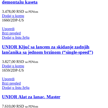
demontažu kaseta
3.478,00
RSD
sa PDVom
Dodaj u korpu
1660/2DP-US
Uporedi
Brzi pregled
Dodaj u listu želja
UNIOR Ključ sa lancem za skidanje zadnjih
lančanika sa jednom brzinom (“single-speed”)
3.827,00
RSD
sa PDVom
Dodaj u korpu
1659/2DP-US
Uporedi
Brzi pregled
Dodaj u listu želja
UNIOR Alat za lanac, Master
7.610,00
RSD
sa PDVom