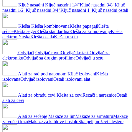
Ključ nasadni
Ključ nasadni 1/4"
Ključ nasadni 3/8"
Ključ
nasadni 1/2"
Ključ nasadni 3/4"
Ključ nasadni 1"
Ključ nasadni ostali
Klešta
Klešta kombinovana
Klešta papagaj
Klešta
sečice
Klešta seger
Klešta standardna
Klešta za krimpovanje
Klešta
elektroničarska
Klešta ostala
Klešta u setu
Odvijači
Odvijač ravni
Odvijač krstasti
Odvijač za
elektroniku
Odvijač sa drugim profilima
Odvijači u setu
Alati za rad pod naponom
Ključ izolovani
Klešta
izolovana
Odvijač izolovani
Ostali izolovani alat
Alati za obradu cevi
Klešta za cevi
Rezači i nareznice
Ostali
alati za cevi
Alati za sečenje
Makaze za lim
Makaze za armaturu
Makaze
za voće i lozu
Makaze za kablove i ostalo
Skalpeli, noževi i testere