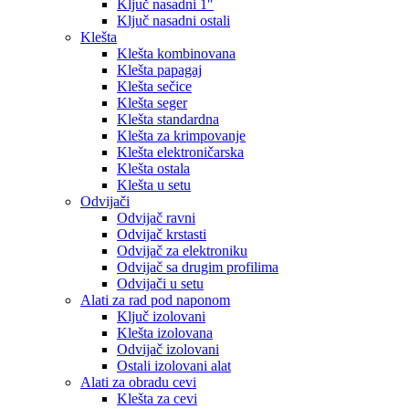
Ključ nasadni 1″
Ključ nasadni ostali
Klešta
Klešta kombinovana
Klešta papagaj
Klešta sečice
Klešta seger
Klešta standardna
Klešta za krimpovanje
Klešta elektroničarska
Klešta ostala
Klešta u setu
Odvijači
Odvijač ravni
Odvijač krstasti
Odvijač za elektroniku
Odvijač sa drugim profilima
Odvijači u setu
Alati za rad pod naponom
Ključ izolovani
Klešta izolovana
Odvijač izolovani
Ostali izolovani alat
Alati za obradu cevi
Klešta za cevi