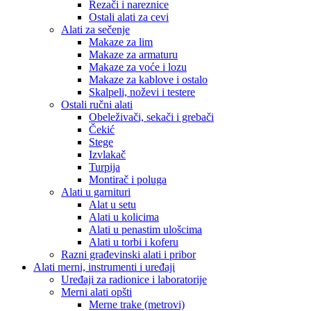
Rezači i nareznice
Ostali alati za cevi
Alati za sečenje
Makaze za lim
Makaze za armaturu
Makaze za voće i lozu
Makaze za kablove i ostalo
Skalpeli, noževi i testere
Ostali ručni alati
Obeleživači, sekači i grebači
Čekić
Stege
Izvlakač
Turpija
Montirač i poluga
Alati u garnituri
Alat u setu
Alati u kolicima
Alati u penastim ulošcima
Alati u torbi i koferu
Razni građevinski alati i pribor
Alati merni, instrumenti i uređaji
Uređaji za radionice i laboratorije
Merni alati opšti
Merne trake (metrovi)