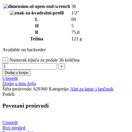
36
1/2"
L
69
H
5
B
75,8
Težina
121 g
Available on backorder
Nastavak ključa za pedale 36 količina
Dodaj u korpu
Uporedi
Dodaj u listu želja
Šifra proizvoda:
629360
Kategorija:
Alat za lanac i lančanik
Podeli:
Povezani proizvodi
Uporedi
Brzi pregled