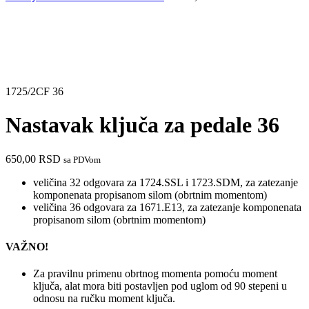
1725/2CF 36
Nastavak ključa za pedale 36
650,00
RSD
sa PDVom
veličina 32 odgovara za 1724.SSL i 1723.SDM, za zatezanje
komponenata propisanom silom (obrtnim momentom)
veličina 36 odgovara za 1671.E13, za zatezanje komponenata
propisanom silom (obrtnim momentom)
VAŽNO!
Za pravilnu primenu obrtnog momenta pomoću moment
ključa, alat mora biti postavljen pod uglom od 90 stepeni u
odnosu na ručku moment ključa.