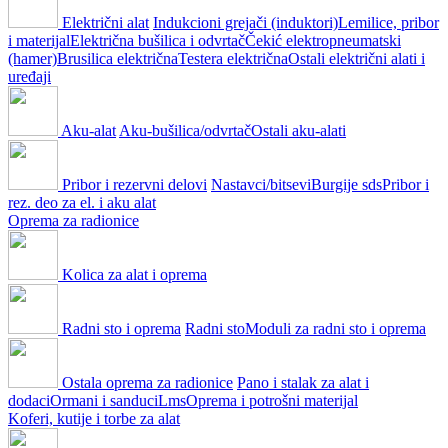
Električni alat
Indukcioni grejači (induktori)
Lemilice, pribor
i materijal
Električna bušilica i odvrtač
Čekić elektropneumatski
(hamer)
Brusilica električna
Testera električna
Ostali električni alati i
uređaji
Aku-alat
Aku-bušilica/odvrtač
Ostali aku-alati
Pribor i rezervni delovi
Nastavci/bitsevi
Burgije sds
Pribor i
rez. deo za el. i aku alat
Oprema za radionice
Kolica za alat i oprema
Radni sto i oprema
Radni sto
Moduli za radni sto i oprema
Ostala oprema za radionice
Pano i stalak za alat i
dodaci
Ormani i sanduci
Lms
Oprema i potrošni materijal
Koferi, kutije i torbe za alat