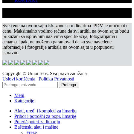
KONTAKT
Sve cene na ovom sajtu iskazane su u dinarima. PDV je uračunat u
cenu. Maksimalno vodimo računa da svi artikli na ovom sajtu budu
prikazani sa ispravnim nazivima specifikacija, fotografijama i
cenama. Ipak, ne možemo garantovati da su sve navedene
informacije i fotografije artikala na ovom sajtu u potpunosti
ispravne.
Copyright © UniorTeos. Sva prava zadržana
Uslovi korišćenja
|
Politika Privatnosti
Pretraga
Meni
Kategorije
Alati, uređ. i kompleti za limariju
Pribor i potrošni za popr. limarije
Puleri/spoteri za limariju
Baštenski alati i mašine
Freze