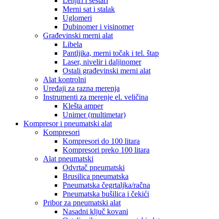
Lenjiri i šestari
Merni sat i stalak
Uglomeri
Dubinomer i visinomer
Građevinski merni alat
Libela
Pantljika, merni točak i tel. štap
Laser, nivelir i daljinomer
Ostali građevinski merni alat
Alat kontrolni
Uređaji za razna merenja
Instrumenti za merenje el. veličina
Klešta amper
Unimer (multimetar)
Kompresor i pneumatski alat
Kompresori
Kompresori do 100 litara
Kompresori preko 100 litara
Alat pneumatski
Odvrtač pneumatski
Brusilica pneumatska
Pneumatska čegrtaljka/račna
Pneumatska bušilica i čekići
Pribor za pneumatski alat
Nasadni ključ kovani