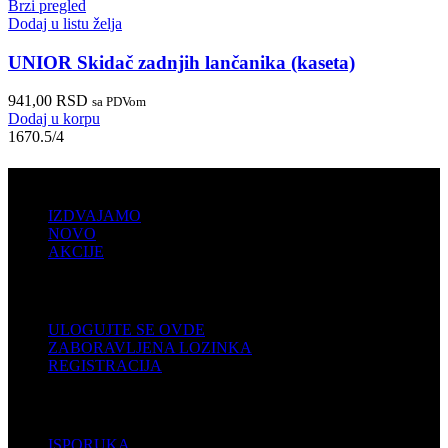
Brzi pregled
Dodaj u listu želja
UNIOR Skidač zadnjih lančanika (kaseta)
941,00
RSD
sa PDVom
Dodaj u korpu
1670.5/4
PRODAJA
IZDVAJAMO
NOVO
AKCIJE
KORISNIČKI NALOG
ULOGUJTE SE OVDE
ZABORAVLJENA LOZINKA
REGISTRACIJA
POMOĆ
ISPORUKA