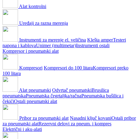
Alat kontrolni
Uređaji za razna merenja
Instrumenti za merenje el. veličina
Klešta amper
Testeri
napona i kablova
Unimer (multimetar)
Instrumenti ostali
Kompresor i pneumatski alat
Kompresori
Kompresori do 100 litara
Kompresori preko
100 litara
Alat pneumatski
Odvrtač pneumatski
Brusilica
pneumatska
Pneumatska čegrtaljka/račna
Pneumatska bušilica i
čekići
Ostali pneumatski alat
Pribor za pneumatski alat
Nasadni ključ kovani
Ostali pribor
za pneumatski alat
Rezervni delovi za pneum. i kompres
Električni i aku-alati