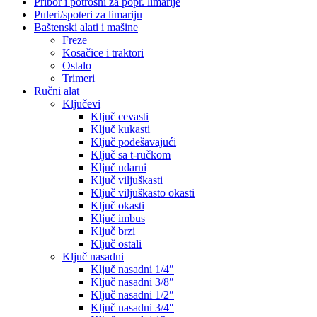
Pribor i potrošni za popr. limarije
Puleri/spoteri za limariju
Baštenski alati i mašine
Freze
Kosačice i traktori
Ostalo
Trimeri
Ručni alat
Ključevi
Ključ cevasti
Ključ kukasti
Ključ podešavajući
Ključ sa t-ručkom
Ključ udarni
Ključ viljuškasti
Ključ viljuškasto okasti
Ključ okasti
Ključ imbus
Ključ brzi
Ključ ostali
Ključ nasadni
Ključ nasadni 1/4″
Ključ nasadni 3/8″
Ključ nasadni 1/2″
Ključ nasadni 3/4″