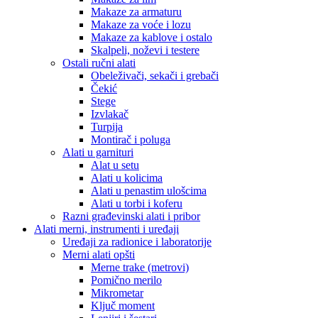
Makaze za armaturu
Makaze za voće i lozu
Makaze za kablove i ostalo
Skalpeli, noževi i testere
Ostali ručni alati
Obeleživači, sekači i grebači
Čekić
Stege
Izvlakač
Turpija
Montirač i poluga
Alati u garnituri
Alat u setu
Alati u kolicima
Alati u penastim ulošcima
Alati u torbi i koferu
Razni građevinski alati i pribor
Alati merni, instrumenti i uređaji
Uređaji za radionice i laboratorije
Merni alati opšti
Merne trake (metrovi)
Pomično merilo
Mikrometar
Ključ moment