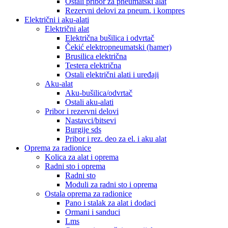
Ostali pribor za pneumatski alat
Rezervni delovi za pneum. i kompres
Električni i aku-alati
Električni alat
Električna bušilica i odvrtač
Čekić elektropneumatski (hamer)
Brusilica električna
Testera električna
Ostali električni alati i uređaji
Aku-alat
Aku-bušilica/odvrtač
Ostali aku-alati
Pribor i rezervni delovi
Nastavci/bitsevi
Burgije sds
Pribor i rez. deo za el. i aku alat
Oprema za radionice
Kolica za alat i oprema
Radni sto i oprema
Radni sto
Moduli za radni sto i oprema
Ostala oprema za radionice
Pano i stalak za alat i dodaci
Ormani i sanduci
Lms