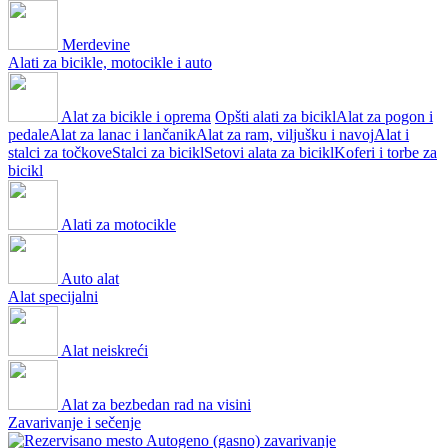
Merdevine
Alati za bicikle, motocikle i auto
Alat za bicikle i oprema
Opšti alati za bicikl
Alat za pogon i
pedale
Alat za lanac i lančanik
Alat za ram, viljušku i navoj
Alat i
stalci za točkove
Stalci za bicikl
Setovi alata za bicikl
Koferi i torbe za
bicikl
Alati za motocikle
Auto alat
Alat specijalni
Alat neiskreći
Alat za bezbedan rad na visini
Zavarivanje i sečenje
Autogeno (gasno) zavarivanje