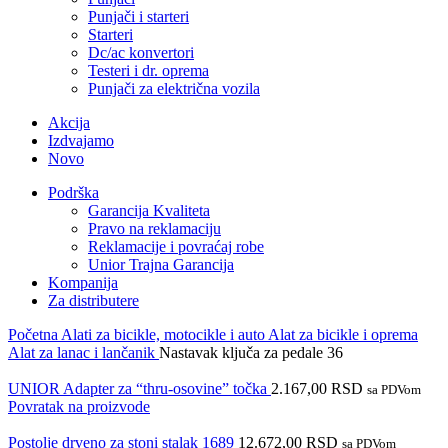
Punjači i starteri
Starteri
Dc/ac konvertori
Testeri i dr. oprema
Punjači za električna vozila
Akcija
Izdvajamo
Novo
Podrška
Garancija Kvaliteta
Pravo na reklamaciju
Reklamacije i povraćaj robe
Unior Trajna Garancija
Kompanija
Za distributere
Početna
Alati za bicikle, motocikle i auto
Alat za bicikle i oprema
Alat za lanac i lančanik
Nastavak ključa za pedale 36
UNIOR Adapter za “thru-osovine” točka
2.167,00
RSD
sa PDVom
Povratak na proizvode
Postolje drveno za stoni stalak 1689
12.672,00
RSD
sa PDVom