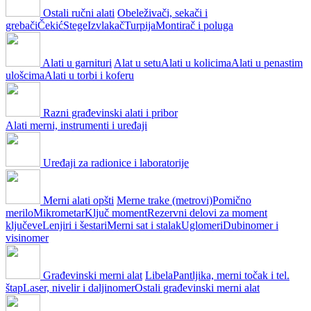
Ostali ručni alati
Obeleživači, sekači i
grebači
Čekić
Stege
Izvlakač
Turpija
Montirač i poluga
Alati u garnituri
Alat u setu
Alati u kolicima
Alati u penastim
ulošcima
Alati u torbi i koferu
Razni građevinski alati i pribor
Alati merni, instrumenti i uređaji
Uređaji za radionice i laboratorije
Merni alati opšti
Merne trake (metrovi)
Pomično
merilo
Mikrometar
Ključ moment
Rezervni delovi za moment
ključeve
Lenjiri i šestari
Merni sat i stalak
Uglomeri
Dubinomer i
visinomer
Građevinski merni alat
Libela
Pantljika, merni točak i tel.
štap
Laser, nivelir i daljinomer
Ostali građevinski merni alat