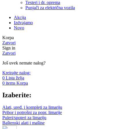
Testeri i dr. oprema
Punjači za električna vozila
Akcija
Izdvajamo
Novo
Korpa
Zatvori
Sign in
Zatvori
Još uvek nemate nalog?
Kreirajte nalog:
0
Lista želja
0
items
Korpa
Izaberite:
Alati, uređ. i kompleti za limariju
Pribor i potrošni za popr. limarije
Puleri/spoteri za limariju
Baštenski alati i mašine