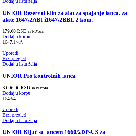
Dodaj u listu želja
UNIOR Rezervni klin za alat za spajanje lanca, za
alate 1647/2ABI i1647/2BBI, 2 kom.
179,00
RSD
sa PDVom
Dodaj u korpu
1647.1/4A
Uporedi
Brzi pregled
Dodaj u listu želja
UNIOR Pro kontrolnik lanca
3.096,00
RSD
sa PDVom
Dodaj u korpu
1643/4
Uporedi
Brzi pregled
Dodaj u listu želja
UNIOR Ključ sa lancem 1660/2DP-US za