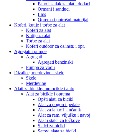
Pano i stalak za alat i dodaci
Ormani i sanduci
Lms
Oprema i potrošni materijal
Koferi, kutije i torbe za alat
Koferi za alat
Kutije za alat
Torbe za alat
Koferi outdoor za os.instr. i opr.
Agregati i pumpe
Agregati
Agregati benzinski
Pumpa za vodu
Dizalice, merdevine i skele
Skele
Merdevine
Alati za bicikle, motocikle i auto
Alat za bicikle i oprema
Opšti alati za bicikl
Alat za pogon i pedale
Alat za lanac i lančanik
Alat za ram, viljušku i navoj
Alat i stalci za točkove
Stalci za bicikl
Setovi alata za bicikl