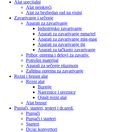
Alat specijalni
Alat neiskreći
Alat za bezbedan rad na visini
Zavarivanje i sečenje
Aparati za zavarivanje
Industrijsko zavarivanje
Aparati za zavarivanje mma/rel
Aparati za zavarivanje mig-mag
Aparati za zavarivanje tig
Aparati za tačkasto zavarivanje
Pribor, oprema i delovi za zavariv.
Potrošni materijal
Aparati za sečenje plazmom
Zaštitna oprema za zavarivanje
Rezni i brusni alat
Rezni alat
Burgije
Nareznice i ureznice
Ostali rezni alat
Alat brusni
Punjači, starteri, testeri i dr.uređ.
Punjači
Punjači i starteri
Starteri
Dc/ac konvertori