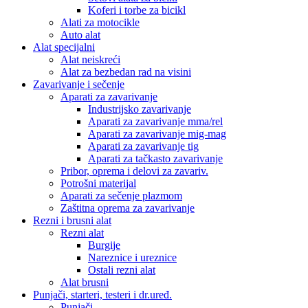
Koferi i torbe za bicikl
Alati za motocikle
Auto alat
Alat specijalni
Alat neiskreći
Alat za bezbedan rad na visini
Zavarivanje i sečenje
Aparati za zavarivanje
Industrijsko zavarivanje
Aparati za zavarivanje mma/rel
Aparati za zavarivanje mig-mag
Aparati za zavarivanje tig
Aparati za tačkasto zavarivanje
Pribor, oprema i delovi za zavariv.
Potrošni materijal
Aparati za sečenje plazmom
Zaštitna oprema za zavarivanje
Rezni i brusni alat
Rezni alat
Burgije
Nareznice i ureznice
Ostali rezni alat
Alat brusni
Punjači, starteri, testeri i dr.uređ.
Punjači