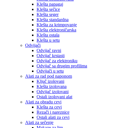
Klešta papagaj
Klešta sečice
Klešta seger
Klešta standardna
Klešta za krimpovanje
Klešta elektroničarska
Klešta ostala
Klešta u setu
Odvijači
Odvijač ravni
Odvijač krstasti
Odvijač za elektroniku
Odvijač sa drugim profilima
Odvijači u setu
Alati za rad pod naponom
Ključ izolovani
Klešta izolovana
Odvijač izolovani
Ostali izolovani alat
Alati za obradu cevi
Klešta za cevi
Rezači i nareznice
Ostali alati za cevi
Alati za sečenje
Makaze za lim