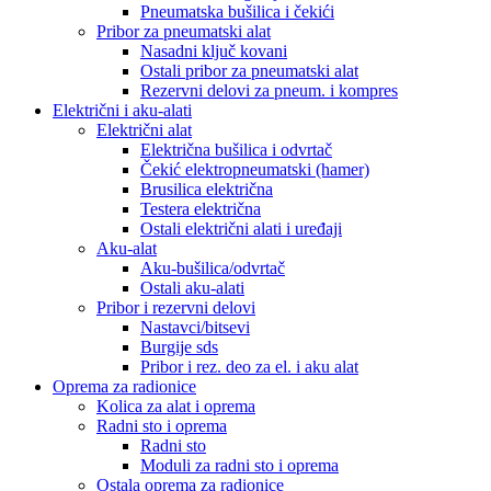
Pneumatska bušilica i čekići
Pribor za pneumatski alat
Nasadni ključ kovani
Ostali pribor za pneumatski alat
Rezervni delovi za pneum. i kompres
Električni i aku-alati
Električni alat
Električna bušilica i odvrtač
Čekić elektropneumatski (hamer)
Brusilica električna
Testera električna
Ostali električni alati i uređaji
Aku-alat
Aku-bušilica/odvrtač
Ostali aku-alati
Pribor i rezervni delovi
Nastavci/bitsevi
Burgije sds
Pribor i rez. deo za el. i aku alat
Oprema za radionice
Kolica za alat i oprema
Radni sto i oprema
Radni sto
Moduli za radni sto i oprema
Ostala oprema za radionice