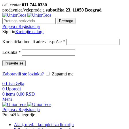
call centar
011 744 0330
prodavnica/veleprodaja
subotička 23, 11050 Beograd
Pretraga
Prijava / Registracija
Sign in
Kreirajte nalog:
Korisničko ime ili adresa e-pošte
*
Lozinka
*
Prijavite se
Zaboravili ste lozinku?
Zapamti me
0
Lista želja
0
Uporedi
0
items
0,00
RSD
Meni
Prijava / Registracija
Pretraži kategorije
Alati, uređ. i kompleti za limariju