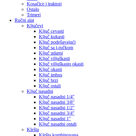
Kosačice i traktori
Ostalo
Trimeri
Ručni alat
Ključevi
Ključ cevasti
Ključ kukasti
Ključ podešavajući
Ključ sa t-ručkom
Ključ udarni
Ključ viljuškasti
Ključ viljuškasto okasti
Ključ okasti
Ključ imbus
Ključ brzi
Ključ ostali
Ključ nasadni
Ključ nasadni 1/4″
Ključ nasadni 3/8″
Ključ nasadni 1/2″
Ključ nasadni 3/4″
Ključ nasadni 1″
Ključ nasadni ostali
Klešta
Klešta kombinovana