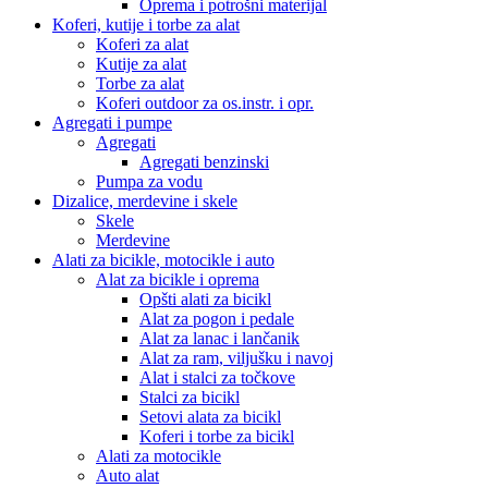
Oprema i potrošni materijal
Koferi, kutije i torbe za alat
Koferi za alat
Kutije za alat
Torbe za alat
Koferi outdoor za os.instr. i opr.
Agregati i pumpe
Agregati
Agregati benzinski
Pumpa za vodu
Dizalice, merdevine i skele
Skele
Merdevine
Alati za bicikle, motocikle i auto
Alat za bicikle i oprema
Opšti alati za bicikl
Alat za pogon i pedale
Alat za lanac i lančanik
Alat za ram, viljušku i navoj
Alat i stalci za točkove
Stalci za bicikl
Setovi alata za bicikl
Koferi i torbe za bicikl
Alati za motocikle
Auto alat