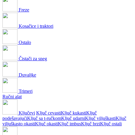
Freze
Kosačice i traktori
Ostalo
Čistači za sneg
Duvaljke
Trimeri
Ručni alat
Ključevi
Ključ cevasti
Ključ kukasti
Ključ
podešavajući
Ključ sa t-ručkom
Ključ udarni
Ključ viljuškasti
Ključ
viljuškasto okasti
Ključ okasti
Ključ imbus
Ključ brzi
Ključ ostali