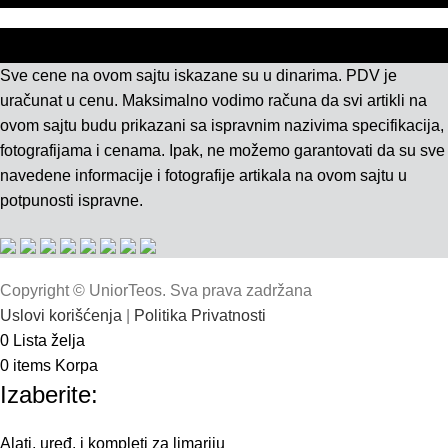
Sve cene na ovom sajtu iskazane su u dinarima. PDV je
uračunat u cenu. Maksimalno vodimo računa da svi artikli na
ovom sajtu budu prikazani sa ispravnim nazivima specifikacija,
fotografijama i cenama. Ipak, ne možemo garantovati da su sve
navedene informacije i fotografije artikala na ovom sajtu u
potpunosti ispravne.
Copyright © UniorTeos. Sva prava zadržana
Uslovi korišćenja
|
Politika Privatnosti
0
Lista želja
0
items
Korpa
Izaberite:
Alati, uređ. i kompleti za limariju