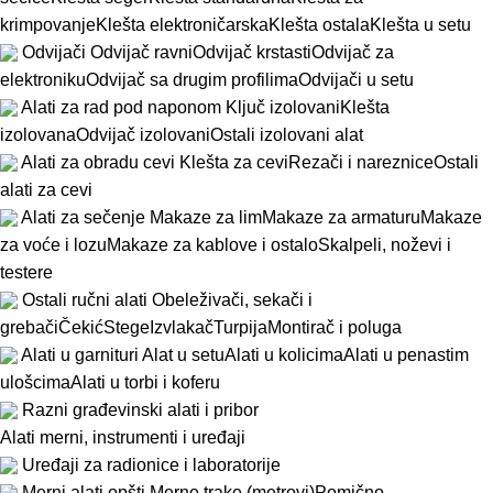
krimpovanje
Klešta elektroničarska
Klešta ostala
Klešta u setu
Odvijači
Odvijač ravni
Odvijač krstasti
Odvijač za
elektroniku
Odvijač sa drugim profilima
Odvijači u setu
Alati za rad pod naponom
Ključ izolovani
Klešta
izolovana
Odvijač izolovani
Ostali izolovani alat
Alati za obradu cevi
Klešta za cevi
Rezači i nareznice
Ostali
alati za cevi
Alati za sečenje
Makaze za lim
Makaze za armaturu
Makaze
za voće i lozu
Makaze za kablove i ostalo
Skalpeli, noževi i
testere
Ostali ručni alati
Obeleživači, sekači i
grebači
Čekić
Stege
Izvlakač
Turpija
Montirač i poluga
Alati u garnituri
Alat u setu
Alati u kolicima
Alati u penastim
ulošcima
Alati u torbi i koferu
Razni građevinski alati i pribor
Alati merni, instrumenti i uređaji
Uređaji za radionice i laboratorije
Merni alati opšti
Merne trake (metrovi)
Pomično