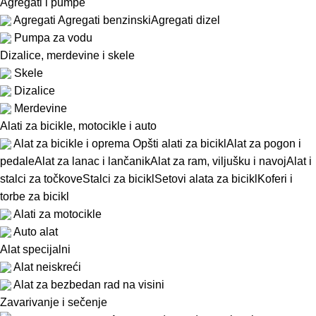
Agregati i pumpe
Agregati
Agregati benzinski
Agregati dizel
Pumpa za vodu
Dizalice, merdevine i skele
Skele
Dizalice
Merdevine
Alati za bicikle, motocikle i auto
Alat za bicikle i oprema
Opšti alati za bicikl
Alat za pogon i
pedale
Alat za lanac i lančanik
Alat za ram, viljušku i navoj
Alat i
stalci za točkove
Stalci za bicikl
Setovi alata za bicikl
Koferi i
torbe za bicikl
Alati za motocikle
Auto alat
Alat specijalni
Alat neiskreći
Alat za bezbedan rad na visini
Zavarivanje i sečenje