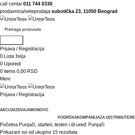
call centar
011 744 0330
prodavnica/veleprodaja
subotička 23, 11050 Beograd
Pretraga
Prijava / Registracija
0
Lista želja
0
Uporedi
0
items
0,00
RSD
Meni
Prijava / Registracija
Pretraži kategorije
AKCIJA
IZDVAJAMO
NOVO
PODRŠKA
KOMPANIJA
ZA DISTRIBUTERE
Početna
Punjači, starteri, testeri i dr.uređ.
Punjači
Prikazani svi od ukupno 15 rezultata