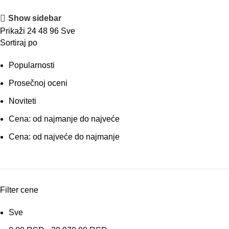
Show sidebar
Prikaži
24
48
96
Sve
Sortiraj po
Popularnosti
Prosečnoj oceni
Noviteti
Cena: od najmanje do najveće
Cena: od najveće do najmanje
Filter cene
Sve