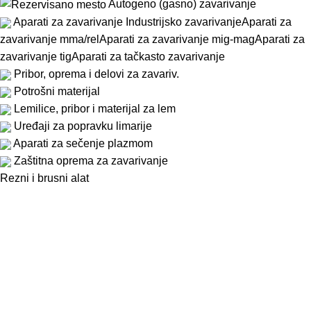
Autogeno (gasno) zavarivanje
Aparati za zavarivanje
Industrijsko zavarivanje
Aparati za
zavarivanje mma/rel
Aparati za zavarivanje mig-mag
Aparati za
zavarivanje tig
Aparati za tačkasto zavarivanje
Pribor, oprema i delovi za zavariv.
Potrošni materijal
Lemilice, pribor i materijal za lem
Uređaji za popravku limarije
Aparati za sečenje plazmom
Zaštitna oprema za zavarivanje
Rezni i brusni alat
Rezni alat
Burgije
Nareznice i ureznice
Ostali rezni alat
Alat brusni
Vijačna roba
Punjači, starteri, testeri i dr.uređ.
Punjači
Punjači i starteri
Starteri