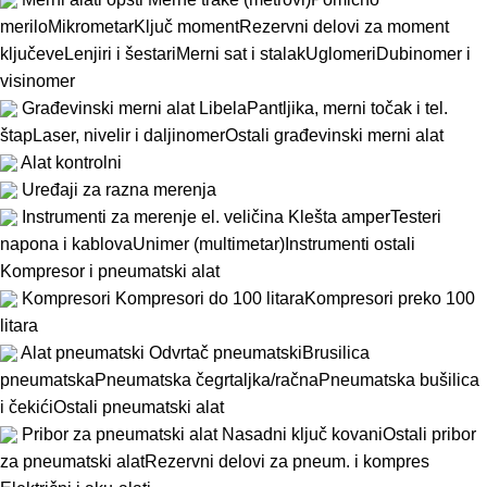
merilo
Mikrometar
Ključ moment
Rezervni delovi za moment
ključeve
Lenjiri i šestari
Merni sat i stalak
Uglomeri
Dubinomer i
visinomer
Građevinski merni alat
Libela
Pantljika, merni točak i tel.
štap
Laser, nivelir i daljinomer
Ostali građevinski merni alat
Alat kontrolni
Uređaji za razna merenja
Instrumenti za merenje el. veličina
Klešta amper
Testeri
napona i kablova
Unimer (multimetar)
Instrumenti ostali
Kompresor i pneumatski alat
Kompresori
Kompresori do 100 litara
Kompresori preko 100
litara
Alat pneumatski
Odvrtač pneumatski
Brusilica
pneumatska
Pneumatska čegrtaljka/račna
Pneumatska bušilica
i čekići
Ostali pneumatski alat
Pribor za pneumatski alat
Nasadni ključ kovani
Ostali pribor
za pneumatski alat
Rezervni delovi za pneum. i kompres