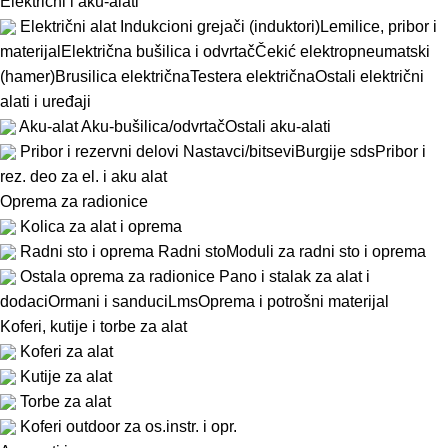
Električni i aku-alati
Električni alat
Indukcioni grejači (induktori)
Lemilice, pribor i
materijal
Električna bušilica i odvrtač
Čekić elektropneumatski
(hamer)
Brusilica električna
Testera električna
Ostali električni
alati i uređaji
Aku-alat
Aku-bušilica/odvrtač
Ostali aku-alati
Pribor i rezervni delovi
Nastavci/bitsevi
Burgije sds
Pribor i
rez. deo za el. i aku alat
Oprema za radionice
Kolica za alat i oprema
Radni sto i oprema
Radni sto
Moduli za radni sto i oprema
Ostala oprema za radionice
Pano i stalak za alat i
dodaci
Ormani i sanduci
Lms
Oprema i potrošni materijal
Koferi, kutije i torbe za alat
Koferi za alat
Kutije za alat
Torbe za alat
Koferi outdoor za os.instr. i opr.