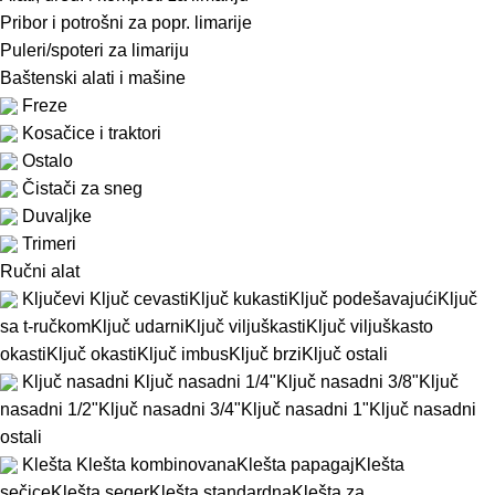
Pribor i potrošni za popr. limarije
Puleri/spoteri za limariju
Baštenski alati i mašine
Freze
Kosačice i traktori
Ostalo
Čistači za sneg
Duvaljke
Trimeri
Ručni alat
Ključevi
Ključ cevasti
Ključ kukasti
Ključ podešavajući
Ključ
sa t-ručkom
Ključ udarni
Ključ viljuškasti
Ključ viljuškasto
okasti
Ključ okasti
Ključ imbus
Ključ brzi
Ključ ostali
Ključ nasadni
Ključ nasadni 1/4"
Ključ nasadni 3/8"
Ključ
nasadni 1/2"
Ključ nasadni 3/4"
Ključ nasadni 1"
Ključ nasadni
ostali
Klešta
Klešta kombinovana
Klešta papagaj
Klešta
sečice
Klešta seger
Klešta standardna
Klešta za