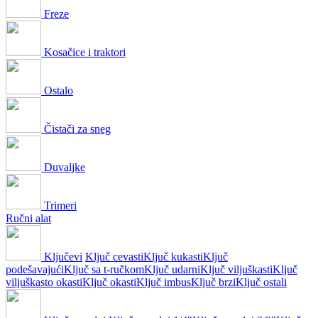
Freze
Kosačice i traktori
Ostalo
Čistači za sneg
Duvaljke
Trimeri
Ručni alat
Ključevi
Ključ cevasti
Ključ kukasti
Ključ
podešavajući
Ključ sa t-ručkom
Ključ udarni
Ključ viljuškasti
Ključ
viljuškasto okasti
Ključ okasti
Ključ imbus
Ključ brzi
Ključ ostali