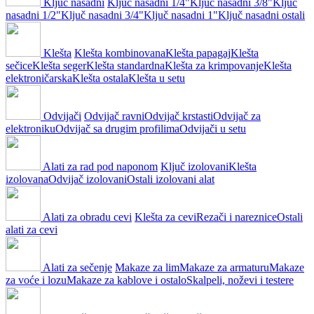
Ključ nasadni
Ključ nasadni 1/4"
Ključ nasadni 3/8"
Ključ
nasadni 1/2"
Ključ nasadni 3/4"
Ključ nasadni 1"
Ključ nasadni ostali
Klešta
Klešta kombinovana
Klešta papagaj
Klešta
sečice
Klešta seger
Klešta standardna
Klešta za krimpovanje
Klešta
elektroničarska
Klešta ostala
Klešta u setu
Odvijači
Odvijač ravni
Odvijač krstasti
Odvijač za
elektroniku
Odvijač sa drugim profilima
Odvijači u setu
Alati za rad pod naponom
Ključ izolovani
Klešta
izolovana
Odvijač izolovani
Ostali izolovani alat
Alati za obradu cevi
Klešta za cevi
Rezači i nareznice
Ostali
alati za cevi
Alati za sečenje
Makaze za lim
Makaze za armaturu
Makaze
za voće i lozu
Makaze za kablove i ostalo
Skalpeli, noževi i testere