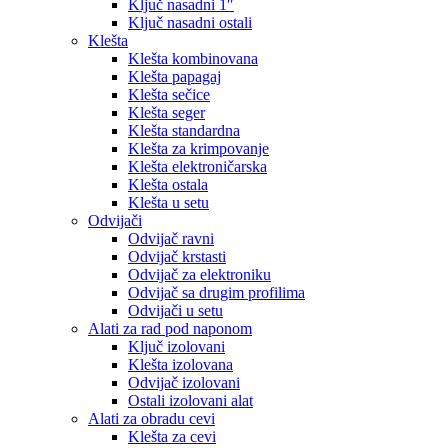
Ključ nasadni 1″
Ključ nasadni ostali
Klešta
Klešta kombinovana
Klešta papagaj
Klešta sečice
Klešta seger
Klešta standardna
Klešta za krimpovanje
Klešta elektroničarska
Klešta ostala
Klešta u setu
Odvijači
Odvijač ravni
Odvijač krstasti
Odvijač za elektroniku
Odvijač sa drugim profilima
Odvijači u setu
Alati za rad pod naponom
Ključ izolovani
Klešta izolovana
Odvijač izolovani
Ostali izolovani alat
Alati za obradu cevi
Klešta za cevi