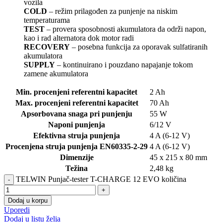
vozila
COLD
– režim prilagođen za punjenje na niskim
temperaturama
TEST
– provera sposobnosti akumulatora da održi napon,
kao i rad alternatora dok motor radi
RECOVERY
– posebna funkcija za oporavak sulfatiranih
akumulatora
SUPPLY
– kontinuirano i pouzdano napajanje tokom
zamene akumulatora
Min. procenjeni referentni kapacitet
2 Ah
Max. procenjeni referentni kapacitet
70 Ah
Apsorbovana snaga pri punjenju
55 W
Naponi punjenja
6/12 V
Efektivna struja punjenja
4 A (6-12 V)
Procenjena struja punjenja EN60335-2-29
4 A (6-12 V)
Dimenzije
45 x 215 x 80 mm
Težina
2,48 kg
TELWIN Punjač-tester T-CHARGE 12 EVO količina
Dodaj u korpu
Uporedi
Dodaj u listu želja