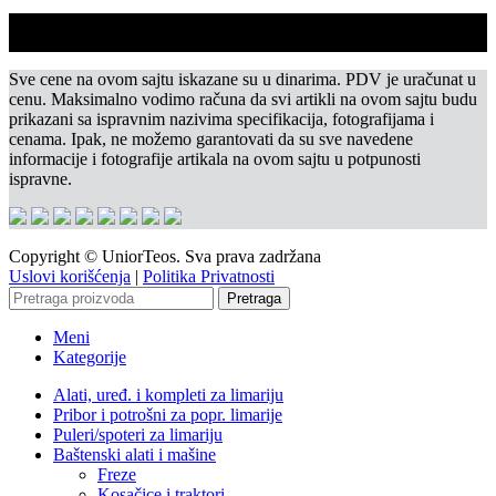
Sve cene na ovom sajtu iskazane su u dinarima. PDV je uračunat u
cenu. Maksimalno vodimo računa da svi artikli na ovom sajtu budu
prikazani sa ispravnim nazivima specifikacija, fotografijama i
cenama. Ipak, ne možemo garantovati da su sve navedene
informacije i fotografije artikala na ovom sajtu u potpunosti
ispravne.
Copyright © UniorTeos. Sva prava zadržana
Uslovi korišćenja
|
Politika Privatnosti
Pretraga
Meni
Kategorije
Alati, uređ. i kompleti za limariju
Pribor i potrošni za popr. limarije
Puleri/spoteri za limariju
Baštenski alati i mašine
Freze
Kosačice i traktori