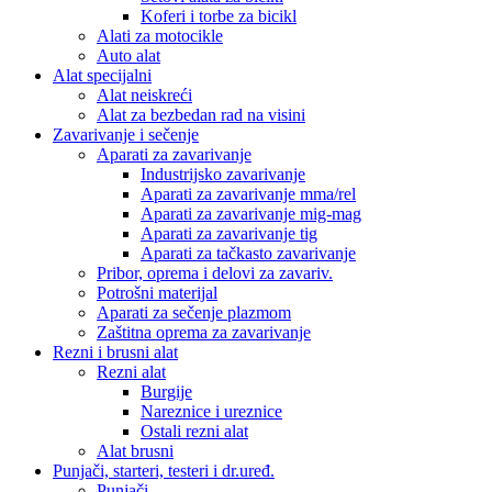
Koferi i torbe za bicikl
Alati za motocikle
Auto alat
Alat specijalni
Alat neiskreći
Alat za bezbedan rad na visini
Zavarivanje i sečenje
Aparati za zavarivanje
Industrijsko zavarivanje
Aparati za zavarivanje mma/rel
Aparati za zavarivanje mig-mag
Aparati za zavarivanje tig
Aparati za tačkasto zavarivanje
Pribor, oprema i delovi za zavariv.
Potrošni materijal
Aparati za sečenje plazmom
Zaštitna oprema za zavarivanje
Rezni i brusni alat
Rezni alat
Burgije
Nareznice i ureznice
Ostali rezni alat
Alat brusni
Punjači, starteri, testeri i dr.uređ.
Punjači