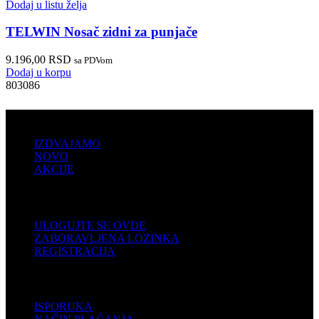
Dodaj u listu želja
TELWIN Nosač zidni za punjače
9.196,00
RSD
sa PDVom
Dodaj u korpu
803086
PRODAJA
IZDVAJAMO
NOVO
AKCIJE
KORISNIČKI NALOG
ULOGUJTE SE OVDE
ZABORAVLJENA LOZINKA
REGISTRACIJA
POMOĆ
ISPORUKA