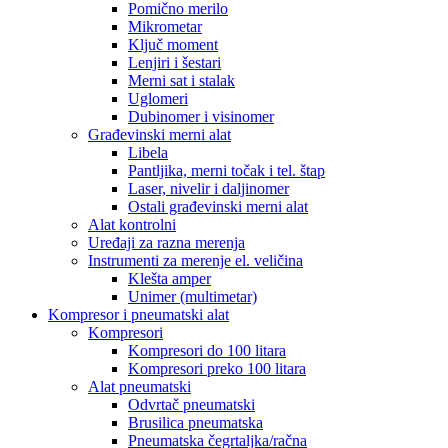
Pomično merilo
Mikrometar
Ključ moment
Lenjiri i šestari
Merni sat i stalak
Uglomeri
Dubinomer i visinomer
Građevinski merni alat
Libela
Pantljika, merni točak i tel. štap
Laser, nivelir i daljinomer
Ostali građevinski merni alat
Alat kontrolni
Uređaji za razna merenja
Instrumenti za merenje el. veličina
Klešta amper
Unimer (multimetar)
Kompresor i pneumatski alat
Kompresori
Kompresori do 100 litara
Kompresori preko 100 litara
Alat pneumatski
Odvrtač pneumatski
Brusilica pneumatska
Pneumatska čegrtaljka/račna