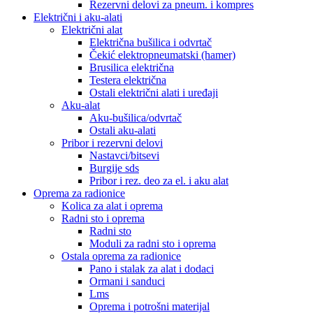
Rezervni delovi za pneum. i kompres
Električni i aku-alati
Električni alat
Električna bušilica i odvrtač
Čekić elektropneumatski (hamer)
Brusilica električna
Testera električna
Ostali električni alati i uređaji
Aku-alat
Aku-bušilica/odvrtač
Ostali aku-alati
Pribor i rezervni delovi
Nastavci/bitsevi
Burgije sds
Pribor i rez. deo za el. i aku alat
Oprema za radionice
Kolica za alat i oprema
Radni sto i oprema
Radni sto
Moduli za radni sto i oprema
Ostala oprema za radionice
Pano i stalak za alat i dodaci
Ormani i sanduci
Lms
Oprema i potrošni materijal