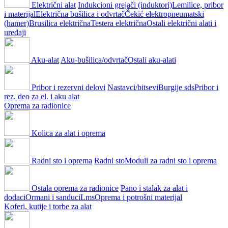
Električni alat
Indukcioni grejači (induktori)
Lemilice, pribor
i materijal
Električna bušilica i odvrtač
Čekić elektropneumatski
(hamer)
Brusilica električna
Testera električna
Ostali električni alati i
uređaji
Aku-alat
Aku-bušilica/odvrtač
Ostali aku-alati
Pribor i rezervni delovi
Nastavci/bitsevi
Burgije sds
Pribor i
rez. deo za el. i aku alat
Oprema za radionice
Kolica za alat i oprema
Radni sto i oprema
Radni sto
Moduli za radni sto i oprema
Ostala oprema za radionice
Pano i stalak za alat i
dodaci
Ormani i sanduci
Lms
Oprema i potrošni materijal
Koferi, kutije i torbe za alat