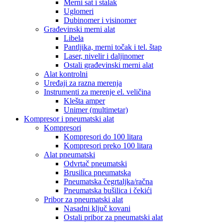
Merni sat i stalak
Uglomeri
Dubinomer i visinomer
Građevinski merni alat
Libela
Pantljika, merni točak i tel. štap
Laser, nivelir i daljinomer
Ostali građevinski merni alat
Alat kontrolni
Uređaji za razna merenja
Instrumenti za merenje el. veličina
Klešta amper
Unimer (multimetar)
Kompresor i pneumatski alat
Kompresori
Kompresori do 100 litara
Kompresori preko 100 litara
Alat pneumatski
Odvrtač pneumatski
Brusilica pneumatska
Pneumatska čegrtaljka/račna
Pneumatska bušilica i čekići
Pribor za pneumatski alat
Nasadni ključ kovani
Ostali pribor za pneumatski alat