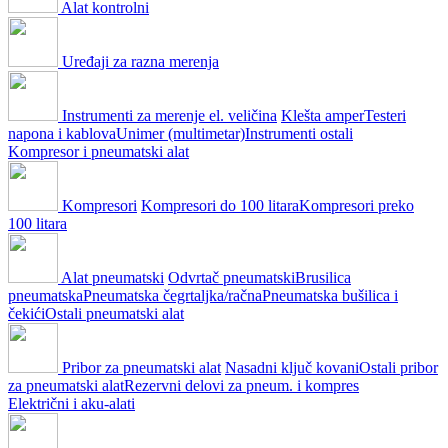
Alat kontrolni
Uređaji za razna merenja
Instrumenti za merenje el. veličina
Klešta amper
Testeri
napona i kablova
Unimer (multimetar)
Instrumenti ostali
Kompresor i pneumatski alat
Kompresori
Kompresori do 100 litara
Kompresori preko
100 litara
Alat pneumatski
Odvrtač pneumatski
Brusilica
pneumatska
Pneumatska čegrtaljka/račna
Pneumatska bušilica i
čekići
Ostali pneumatski alat
Pribor za pneumatski alat
Nasadni ključ kovani
Ostali pribor
za pneumatski alat
Rezervni delovi za pneum. i kompres
Električni i aku-alati