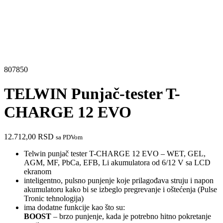
807850
TELWIN Punjač-tester T-
CHARGE 12 EVO
12.712,00
RSD
sa PDVom
Telwin punjač tester T-CHARGE 12 EVO – WET, GEL,
AGM, MF, PbCa, EFB, Li akumulatora od 6/12 V sa LCD
ekranom
inteligentno, pulsno punjenje koje prilagođava struju i napon
akumulatoru kako bi se izbeglo pregrevanje i oštećenja (Pulse
Tronic tehnologija)
ima dodatne funkcije kao što su:
BOOST
– brzo punjenje, kada je potrebno hitno pokretanje