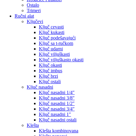
Ostalo
Trimeri
Ručni alat
Ključevi
Ključ cevasti
Ključ kukasti
Ključ podešavajući
Ključ sa t-ručkom
Ključ udarni
Ključ viljuškasti
Ključ viljuškasto okasti
Ključ okasti
Ključ imbus
Ključ brzi
Ključ ostali
Ključ nasadni
Ključ nasadni 1/4″
Ključ nasadni 3/8″
Ključ nasadni 1/2″
Ključ nasadni 3/4″
Ključ nasadni 1″
Ključ nasadni ostali
Klešta
Klešta kombinovana