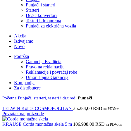
Punjači i starteri
Starteri
Dc/ac konvertori
Testeri i dr. oprema
Punjači za električna vozila
Akcija
Izdvajamo
Novo
Podrška
Garancija Kvaliteta
Pravo na reklamaciju
Reklamacije i povraćaj robe
Unior Trajna Garancija
Kompanija
Za distributere
Početna
Punjači, starteri, testeri i dr.uređ.
Punjači
TELWIN Kolica COSMOPOLITAN
35.284,00
RSD
sa PDVom
Povratak na proizvode
KRAUSE Corda montažna skela 5 m
106.908,00
RSD
sa PDVom