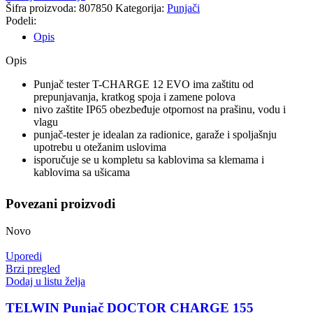
Šifra proizvoda:
807850
Kategorija:
Punjači
Podeli:
Opis
Opis
Punjač tester T-CHARGE 12 EVO ima zaštitu od
prepunjavanja, kratkog spoja i zamene polova
nivo zaštite IP65 obezbeđuje otpornost na prašinu, vodu i
vlagu
punjač-tester je idealan za radionice, garaže i spoljašnju
upotrebu u otežanim uslovima
isporučuje se u kompletu sa kablovima sa klemama i
kablovima sa ušicama
Povezani proizvodi
Novo
Uporedi
Brzi pregled
Dodaj u listu želja
TELWIN Punjač DOCTOR CHARGE 155