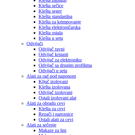
Klešta papagaj
Klešta sečice
Klešta seger
Klešta standardna
Klešta za krimpovanje
Klešta elektroničarska
Klešta ostala
Klešta u setu
Odvijači
Odvijač ravni
Odvijač krstasti
Odvijač za elektroniku
Odvijač sa drugim profilima
Odvijači u setu
Alati za rad pod naponom
Ključ izolovani
Klešta izolovana
Odvijač izolovani
Ostali izolovani alat
Alati za obradu cevi
Klešta za cevi
Rezači i nareznice
Ostali alati za cevi
Alati za sečenje
Makaze za lim