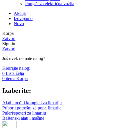
Punjači za električna vozila
Akcija
Izdvajamo
Novo
Korpa
Zatvori
Sign in
Zatvori
Još uvek nemate nalog?
Kreirajte nalog:
0
Lista želja
0
items
Korpa
Izaberite:
Alati, uređ. i kompleti za limariju
Pribor i potrošni za popr. limarije
Puleri/spoteri za limariju
Baštenski alati i mašine