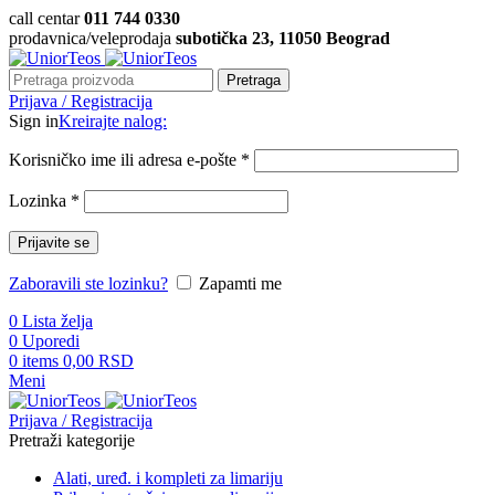
call centar
011 744 0330
prodavnica/veleprodaja
subotička 23, 11050 Beograd
Pretraga
Prijava / Registracija
Sign in
Kreirajte nalog:
Korisničko ime ili adresa e-pošte
*
Lozinka
*
Prijavite se
Zaboravili ste lozinku?
Zapamti me
0
Lista želja
0
Uporedi
0
items
0,00
RSD
Meni
Prijava / Registracija
Pretraži kategorije
Alati, uređ. i kompleti za limariju