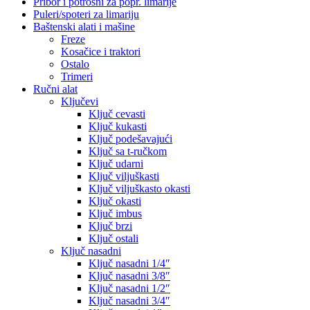
Pribor i potrošni za popr. limarije
Puleri/spoteri za limariju
Baštenski alati i mašine
Freze
Kosačice i traktori
Ostalo
Trimeri
Ručni alat
Ključevi
Ključ cevasti
Ključ kukasti
Ključ podešavajući
Ključ sa t-ručkom
Ključ udarni
Ključ viljuškasti
Ključ viljuškasto okasti
Ključ okasti
Ključ imbus
Ključ brzi
Ključ ostali
Ključ nasadni
Ključ nasadni 1/4″
Ključ nasadni 3/8″
Ključ nasadni 1/2″
Ključ nasadni 3/4″