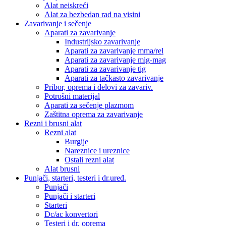
Alat neiskreći
Alat za bezbedan rad na visini
Zavarivanje i sečenje
Aparati za zavarivanje
Industrijsko zavarivanje
Aparati za zavarivanje mma/rel
Aparati za zavarivanje mig-mag
Aparati za zavarivanje tig
Aparati za tačkasto zavarivanje
Pribor, oprema i delovi za zavariv.
Potrošni materijal
Aparati za sečenje plazmom
Zaštitna oprema za zavarivanje
Rezni i brusni alat
Rezni alat
Burgije
Nareznice i ureznice
Ostali rezni alat
Alat brusni
Punjači, starteri, testeri i dr.uređ.
Punjači
Punjači i starteri
Starteri
Dc/ac konvertori
Testeri i dr. oprema