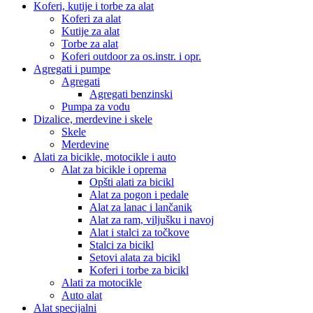
Koferi, kutije i torbe za alat
Koferi za alat
Kutije za alat
Torbe za alat
Koferi outdoor za os.instr. i opr.
Agregati i pumpe
Agregati
Agregati benzinski
Pumpa za vodu
Dizalice, merdevine i skele
Skele
Merdevine
Alati za bicikle, motocikle i auto
Alat za bicikle i oprema
Opšti alati za bicikl
Alat za pogon i pedale
Alat za lanac i lančanik
Alat za ram, viljušku i navoj
Alat i stalci za točkove
Stalci za bicikl
Setovi alata za bicikl
Koferi i torbe za bicikl
Alati za motocikle
Auto alat
Alat specijalni