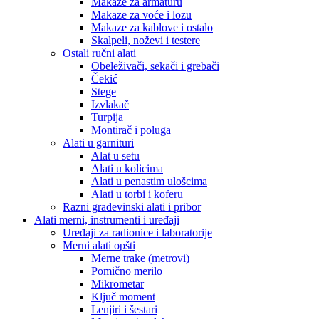
Makaze za armaturu
Makaze za voće i lozu
Makaze za kablove i ostalo
Skalpeli, noževi i testere
Ostali ručni alati
Obeleživači, sekači i grebači
Čekić
Stege
Izvlakač
Turpija
Montirač i poluga
Alati u garnituri
Alat u setu
Alati u kolicima
Alati u penastim ulošcima
Alati u torbi i koferu
Razni građevinski alati i pribor
Alati merni, instrumenti i uređaji
Uređaji za radionice i laboratorije
Merni alati opšti
Merne trake (metrovi)
Pomično merilo
Mikrometar
Ključ moment
Lenjiri i šestari