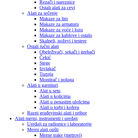
Rezači i nareznice
Ostali alati za cevi
Alati za sečenje
Makaze za lim
Makaze za armaturu
Makaze za voće i lozu
Makaze za kablove i ostalo
Skalpeli, noževi i testere
Ostali ručni alati
Obeleživači, sekači i grebači
Čekić
Stege
Izvlakač
Turpija
Montirač i poluga
Alati u garnituri
Alat u setu
Alati u kolicima
Alati u penastim ulošcima
Alati u torbi i koferu
Razni građevinski alati i pribor
Alati merni, instrumenti i uređaji
Uređaji za radionice i laboratorije
Merni alati opšti
Merne trake (metrovi)