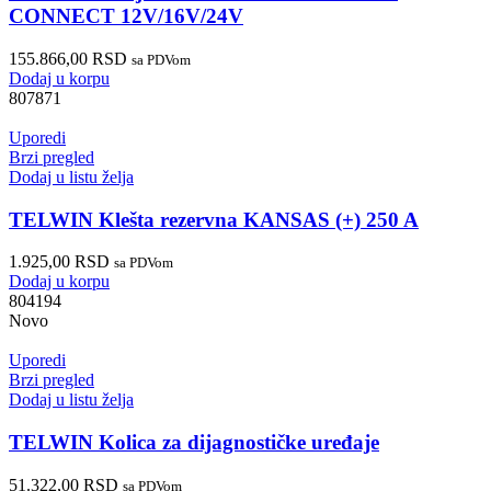
CONNECT 12V/16V/24V
155.866,00
RSD
sa PDVom
Dodaj u korpu
807871
Uporedi
Brzi pregled
Dodaj u listu želja
TELWIN Klešta rezervna KANSAS (+) 250 A
1.925,00
RSD
sa PDVom
Dodaj u korpu
804194
Novo
Uporedi
Brzi pregled
Dodaj u listu želja
TELWIN Kolica za dijagnostičke uređaje
51.322,00
RSD
sa PDVom