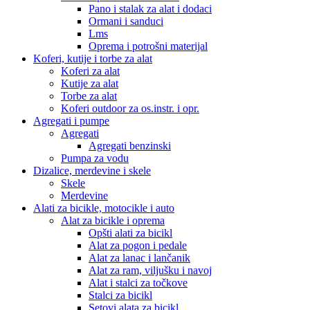
Pano i stalak za alat i dodaci
Ormani i sanduci
Lms
Oprema i potrošni materijal
Koferi, kutije i torbe za alat
Koferi za alat
Kutije za alat
Torbe za alat
Koferi outdoor za os.instr. i opr.
Agregati i pumpe
Agregati
Agregati benzinski
Pumpa za vodu
Dizalice, merdevine i skele
Skele
Merdevine
Alati za bicikle, motocikle i auto
Alat za bicikle i oprema
Opšti alati za bicikl
Alat za pogon i pedale
Alat za lanac i lančanik
Alat za ram, viljušku i navoj
Alat i stalci za točkove
Stalci za bicikl
Setovi alata za bicikl