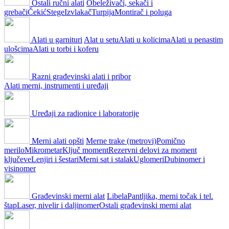
Ostali ručni alati
Obeleživači, sekači i
grebači
Čekić
Stege
Izvlakač
Turpija
Montirač i poluga
Alati u garnituri
Alat u setu
Alati u kolicima
Alati u penastim
ulošcima
Alati u torbi i koferu
Razni građevinski alati i pribor
Alati merni, instrumenti i uređaji
Uređaji za radionice i laboratorije
Merni alati opšti
Merne trake (metrovi)
Pomično
merilo
Mikrometar
Ključ moment
Rezervni delovi za moment
ključeve
Lenjiri i šestari
Merni sat i stalak
Uglomeri
Dubinomer i
visinomer
Građevinski merni alat
Libela
Pantljika, merni točak i tel.
štap
Laser, nivelir i daljinomer
Ostali građevinski merni alat