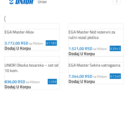
Unior
1
EGA Master Ašov
EGA Master Nož rezervni za
ručni rezač pločica
3.772,00
RSD
67185
sa PDVom
Dodaj U Korpu
1.521,00
RSD
63943
sa PDVom
Dodaj U Korpu
UNIOR Olovka tesarska – set od
EGA Master Sekira vatrogasna
10 kom.
7.344,00
RSD
67240
sa PDVom
Dodaj U Korpu
836,00
RSD
1299
sa PDVom
Dodaj U Korpu