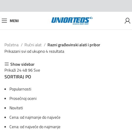
MENI
Početna
Ručni alat
Razni građevinski alati i pribor
Prikazani svi od ukupno 4 rezultata
Show sidebar
Prikaži
24
48
96
Sve
SORTIRAJ PO
Popularnosti
Prosečnoj oceni
Noviteti
Cena: od najmanje do najveće
Cena: od najveće do najmanje