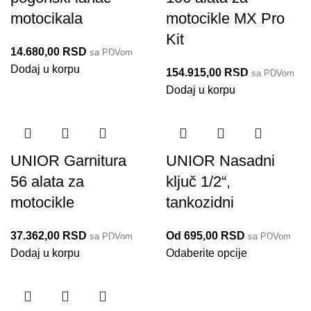
motocikala
motocikle MX Pro
Kit
14.680,00
RSD
sa PDVom
3200/2BI
Dodaj u korpu
154.915,00
RSD
sa PDVom
3700MX PROKIT
Dodaj u korpu
Do isteka zaliha
UNIOR Garnitura
UNIOR Nasadni
56 alata za
ključ 1/2“,
motocikle
tankozidni
37.362,00
RSD
Od
695,00
RSD
sa PDVom
sa PDVom
3700PRO
3056/2
Dodaj u korpu
Odaberite opcije