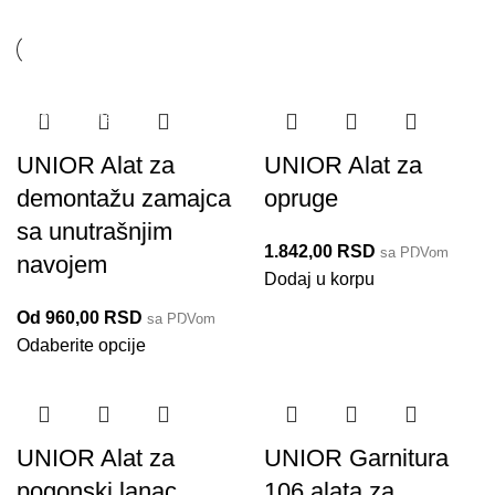
Rasprodaja
Do isteka zaliha
Do isteka zaliha
UNIOR Alat za
UNIOR Alat za
demontažu zamajca
opruge
sa unutrašnjim
1.842,00
RSD
sa PDVom
navojem
3600/2BI
Dodaj u korpu
Od
960,00
RSD
sa PDVom
3054/4
Odaberite opcije
Do isteka zaliha
UNIOR Alat za
UNIOR Garnitura
pogonski lanac
106 alata za