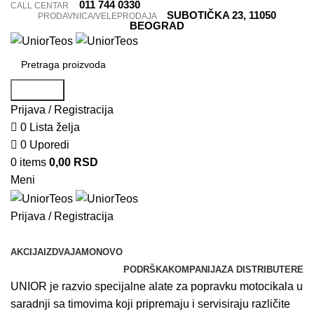
011 744 0330
CALL CENTAR
SUBOTIČKA 23, 11050
PRODAVNICA/VELEPRODAJA
BEOGRAD
Pretraga
Prijava / Registracija
0
Lista želja
0
Uporedi
0
items
0,00
RSD
Meni
Prijava / Registracija
Pretraži kategorije
AKCIJA
IZDVAJAMO
NOVO
PODRŠKA
KOMPANIJA
ZA DISTRIBUTERE
UNIOR je razvio specijalne alate za popravku motocikala u
saradnji sa timovima koji pripremaju i servisiraju različite