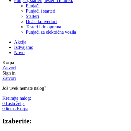
Punjači, starteri, testeri i dr.uređ.
Punjači
Punjači i starteri
Starteri
Dc/ac konvertori
Testeri i dr. oprema
Punjači za električna vozila
Akcija
Izdvajamo
Novo
Korpa
Zatvori
Sign in
Zatvori
Još uvek nemate nalog?
Kreirajte nalog:
0
Lista želja
0
items
Korpa
Izaberite: