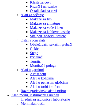
Klešta za cevi
Rezači i nareznice
Ostali alati za cevi
Alati za sečenje
Makaze za lim
Makaze za armaturu
Makaze za voće i lozu
Makaze za kablove i ostalo
Skalpeli, noževi i testere
Ostali ručni alati
Obeleživači, sekači i grebači
Čekić
Stege
Izvlakač
Turpija
Montirač i poluga
Alati u garnituri
Alat u setu
Alati u kolicima
Alati u penastim ulošcima
Alati u torbi i koferu
Razni građevinski alati i pribor
Alati merni, instrumenti i uređaji
Uređaji za radionice i laboratorije
Merni alati opšti