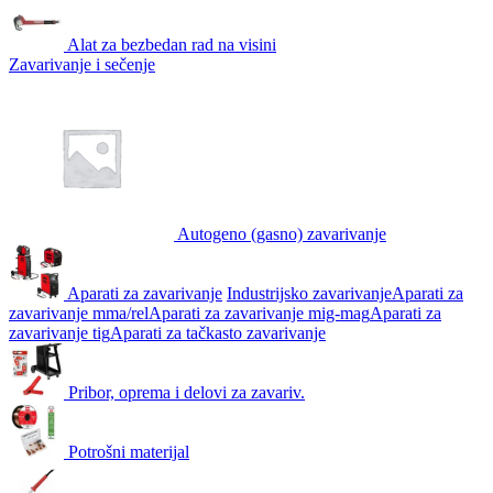
Alat za bezbedan rad na visini
Zavarivanje i sečenje
Autogeno (gasno) zavarivanje
Aparati za zavarivanje
Industrijsko zavarivanje
Aparati za
zavarivanje mma/rel
Aparati za zavarivanje mig-mag
Aparati za
zavarivanje tig
Aparati za tačkasto zavarivanje
Pribor, oprema i delovi za zavariv.
Potrošni materijal