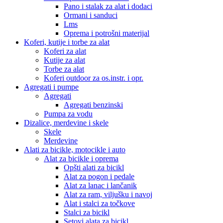
Pano i stalak za alat i dodaci
Ormani i sanduci
Lms
Oprema i potrošni materijal
Koferi, kutije i torbe za alat
Koferi za alat
Kutije za alat
Torbe za alat
Koferi outdoor za os.instr. i opr.
Agregati i pumpe
Agregati
Agregati benzinski
Pumpa za vodu
Dizalice, merdevine i skele
Skele
Merdevine
Alati za bicikle, motocikle i auto
Alat za bicikle i oprema
Opšti alati za bicikl
Alat za pogon i pedale
Alat za lanac i lančanik
Alat za ram, viljušku i navoj
Alat i stalci za točkove
Stalci za bicikl
Setovi alata za bicikl