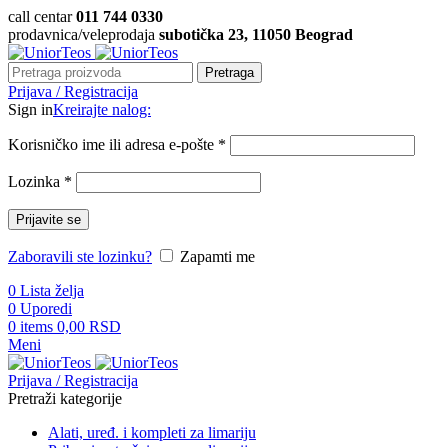
call centar
011 744 0330
prodavnica/veleprodaja
subotička 23, 11050 Beograd
Pretraga
Prijava / Registracija
Sign in
Kreirajte nalog:
Korisničko ime ili adresa e-pošte
*
Lozinka
*
Prijavite se
Zaboravili ste lozinku?
Zapamti me
0
Lista želja
0
Uporedi
0
items
0,00
RSD
Meni
Prijava / Registracija
Pretraži kategorije
Alati, uređ. i kompleti za limariju