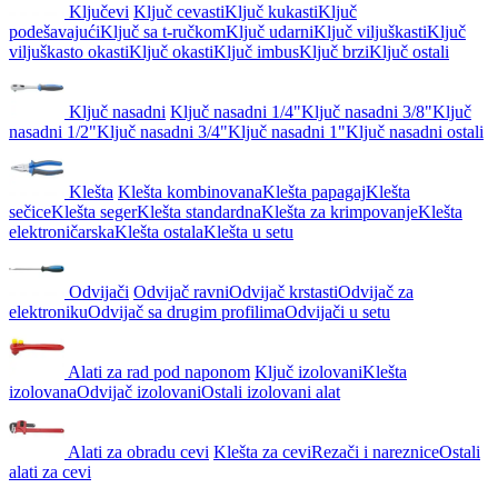
Ključevi
Ključ cevasti
Ključ kukasti
Ključ
podešavajući
Ključ sa t-ručkom
Ključ udarni
Ključ viljuškasti
Ključ
viljuškasto okasti
Ključ okasti
Ključ imbus
Ključ brzi
Ključ ostali
Ključ nasadni
Ključ nasadni 1/4"
Ključ nasadni 3/8"
Ključ
nasadni 1/2"
Ključ nasadni 3/4"
Ključ nasadni 1"
Ključ nasadni ostali
Klešta
Klešta kombinovana
Klešta papagaj
Klešta
sečice
Klešta seger
Klešta standardna
Klešta za krimpovanje
Klešta
elektroničarska
Klešta ostala
Klešta u setu
Odvijači
Odvijač ravni
Odvijač krstasti
Odvijač za
elektroniku
Odvijač sa drugim profilima
Odvijači u setu
Alati za rad pod naponom
Ključ izolovani
Klešta
izolovana
Odvijač izolovani
Ostali izolovani alat
Alati za obradu cevi
Klešta za cevi
Rezači i nareznice
Ostali
alati za cevi