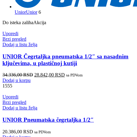
Unior
Unior
6
Do isteka zaliha
Akcija
Uporedi
Brzi pregled
Dodaj u listu želja
UNIOR Čegrtaljka pneumatska 1/2″ sa nasadnim
ključevima, u plastičnoj kutiji
34.336,00
RSD
28.842,00
RSD
sa PDVom
Dodaj u korpu
1555
Uporedi
Brzi pregled
Dodaj u listu želja
UNIOR Pneumatska čegrtaljka 1/2″
20.386,00
RSD
sa PDVom