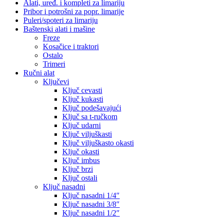
Alati, uređ. i kompleti za limariju
Pribor i potrošni za popr. limarije
Puleri/spoteri za limariju
Baštenski alati i mašine
Freze
Kosačice i traktori
Ostalo
Trimeri
Ručni alat
Ključevi
Ključ cevasti
Ključ kukasti
Ključ podešavajući
Ključ sa t-ručkom
Ključ udarni
Ključ viljuškasti
Ključ viljuškasto okasti
Ključ okasti
Ključ imbus
Ključ brzi
Ključ ostali
Ključ nasadni
Ključ nasadni 1/4″
Ključ nasadni 3/8″
Ključ nasadni 1/2″