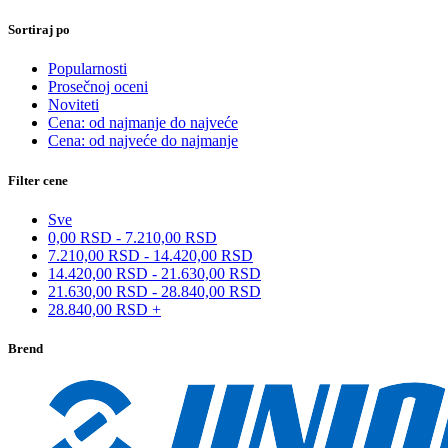
Sortiraj po
Popularnosti
Prosečnoj oceni
Noviteti
Cena: od najmanje do najveće
Cena: od najveće do najmanje
Filter cene
Sve
0,00
RSD
-
7.210,00
RSD
7.210,00
RSD
-
14.420,00
RSD
14.420,00
RSD
-
21.630,00
RSD
21.630,00
RSD
-
28.840,00
RSD
28.840,00
RSD
+
Brend