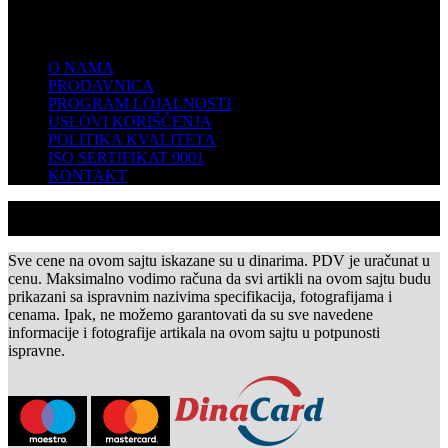
KOMPANIJA
O NAMA
PRODAVNICA
PROGRAM LOJALNOSTI
USLOVI KORIŠĆENJA
POLITIKA KVALITETA
ISO SERTIFIKAT 9001
KONTAKT
Sve cene na ovom sajtu iskazane su u dinarima. PDV je uračunat u
cenu. Maksimalno vodimo računa da svi artikli na ovom sajtu budu
prikazani sa ispravnim nazivima specifikacija, fotografijama i
cenama. Ipak, ne možemo garantovati da su sve navedene
informacije i fotografije artikala na ovom sajtu u potpunosti
ispravne.