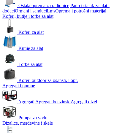
Ostala oprema za radionice
Pano i stalak za alat i
dodaci
Ormani i sanduci
Lms
Oprema i potrošni materijal
Koferi, kutije i torbe za alat
Koferi za alat
Kutije za alat
Torbe za alat
Koferi outdoor za os.instr. i opr.
Agregati i pumpe
Agregati
Agregati benzinski
Agregati dizel
Pumpa za vodu
Dizalice, merdevine i skele