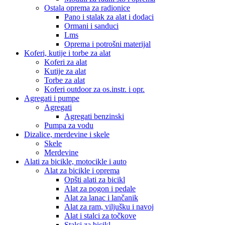
Ostala oprema za radionice
Pano i stalak za alat i dodaci
Ormani i sanduci
Lms
Oprema i potrošni materijal
Koferi, kutije i torbe za alat
Koferi za alat
Kutije za alat
Torbe za alat
Koferi outdoor za os.instr. i opr.
Agregati i pumpe
Agregati
Agregati benzinski
Pumpa za vodu
Dizalice, merdevine i skele
Skele
Merdevine
Alati za bicikle, motocikle i auto
Alat za bicikle i oprema
Opšti alati za bicikl
Alat za pogon i pedale
Alat za lanac i lančanik
Alat za ram, viljušku i navoj
Alat i stalci za točkove
Stalci za bicikl