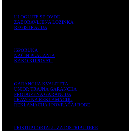
KORISNIČKI NALOG
ULOGUJTE SE OVDE
ZABORAVLJENA LOZINKA
REGISTRACIJA
POMOĆ
ISPORUKA
NAČIN PLAĆANJA
KAKO KUPOVATI
PODRŠKA
GARANCIJA KVALITETA
UNIOR TRAJNA GARANCIJA
PRODUŽENA GARANCIJA
PRAVO NA REKLAMACIJU
REKLAMACIJA I POVRAĆAJ ROBE
DISTRIBUTERI
PRISTUP PORTALU ZA DISTRIBUTERE