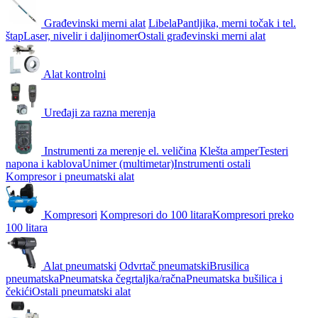
Građevinski merni alat
Libela
Pantljika, merni točak i tel.
štap
Laser, nivelir i daljinomer
Ostali građevinski merni alat
Alat kontrolni
Uređaji za razna merenja
Instrumenti za merenje el. veličina
Klešta amper
Testeri
napona i kablova
Unimer (multimetar)
Instrumenti ostali
Kompresor i pneumatski alat
Kompresori
Kompresori do 100 litara
Kompresori preko
100 litara
Alat pneumatski
Odvrtač pneumatski
Brusilica
pneumatska
Pneumatska čegrtaljka/račna
Pneumatska bušilica i
čekići
Ostali pneumatski alat