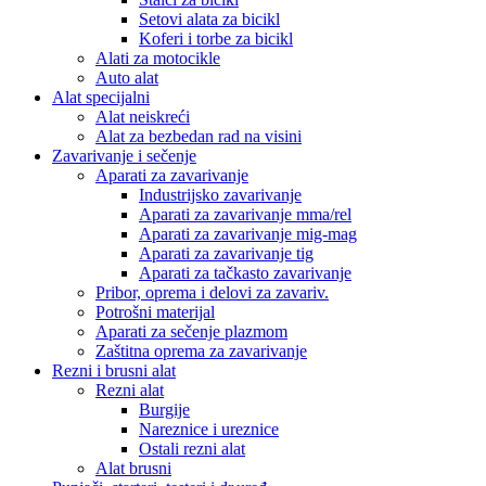
Setovi alata za bicikl
Koferi i torbe za bicikl
Alati za motocikle
Auto alat
Alat specijalni
Alat neiskreći
Alat za bezbedan rad na visini
Zavarivanje i sečenje
Aparati za zavarivanje
Industrijsko zavarivanje
Aparati za zavarivanje mma/rel
Aparati za zavarivanje mig-mag
Aparati za zavarivanje tig
Aparati za tačkasto zavarivanje
Pribor, oprema i delovi za zavariv.
Potrošni materijal
Aparati za sečenje plazmom
Zaštitna oprema za zavarivanje
Rezni i brusni alat
Rezni alat
Burgije
Nareznice i ureznice
Ostali rezni alat
Alat brusni