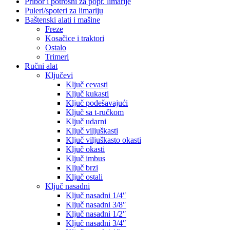
Pribor i potrošni za popr. limarije
Puleri/spoteri za limariju
Baštenski alati i mašine
Freze
Kosačice i traktori
Ostalo
Trimeri
Ručni alat
Ključevi
Ključ cevasti
Ključ kukasti
Ključ podešavajući
Ključ sa t-ručkom
Ključ udarni
Ključ viljuškasti
Ključ viljuškasto okasti
Ključ okasti
Ključ imbus
Ključ brzi
Ključ ostali
Ključ nasadni
Ključ nasadni 1/4″
Ključ nasadni 3/8″
Ključ nasadni 1/2″
Ključ nasadni 3/4″