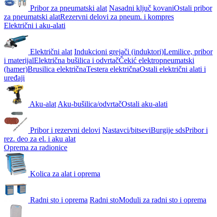
Pribor za pneumatski alat
Nasadni ključ kovani
Ostali pribor
za pneumatski alat
Rezervni delovi za pneum. i kompres
Električni i aku-alati
Električni alat
Indukcioni grejači (induktori)
Lemilice, pribor
i materijal
Električna bušilica i odvrtač
Čekić elektropneumatski
(hamer)
Brusilica električna
Testera električna
Ostali električni alati i
uređaji
Aku-alat
Aku-bušilica/odvrtač
Ostali aku-alati
Pribor i rezervni delovi
Nastavci/bitsevi
Burgije sds
Pribor i
rez. deo za el. i aku alat
Oprema za radionice
Kolica za alat i oprema
Radni sto i oprema
Radni sto
Moduli za radni sto i oprema