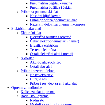
Pneumatska čegrtaljka/račna
Pneumatska bušilica i čekići
Pribor za pneumatski alat
Nasadni ključ kovani
Ostali pribor za pneumatski alat
Rezervni delovi za pneum. i kompres
Električni i aku-alati
Električni alat
Električna bušilica i odvrtač
Čekić elektropneumatski (hamer)
Brusilica električna
Testera električna
Ostali električni alati i uređaji
Aku-alat
Aku-bušilica/odvrtač
Ostali aku-alati
Pribor i rezervni delovi
Nastavci/bitsevi
Burgije sds
Pribor i rez. deo za el. i aku alat
Oprema za radionice
Kolica za alat i oprema
Radni sto i oprema
Radni sto
Moduli za radni sto i oprema