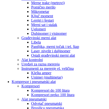
Merne trake (metrovi)
Pomično merilo
Mikrometar
Ključ moment
Lenjiri i šestari
Merni sat i stalak
Uglomeri
Dubinomer i visinomer
Građevinski merni alat
Libela
Pantljika, merni točak i tel. štap
Laser, nivelir i daljinomer
Ostali građevinski merni alat
Alat kontrolni
Uređaji za razna merenja
Instrumenti za merenje el. veličina
Klešta amper
Unimer (multimetar)
Kompresor i pneumatski alat
Kompresori
Kompresori do 100 litara
Kompresori preko 100 litara
Alat pneumatski
Odvrtač pneumatski
Brusilica pneumatska