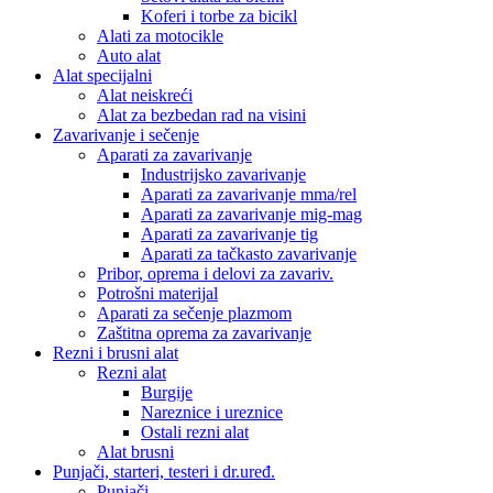
Koferi i torbe za bicikl
Alati za motocikle
Auto alat
Alat specijalni
Alat neiskreći
Alat za bezbedan rad na visini
Zavarivanje i sečenje
Aparati za zavarivanje
Industrijsko zavarivanje
Aparati za zavarivanje mma/rel
Aparati za zavarivanje mig-mag
Aparati za zavarivanje tig
Aparati za tačkasto zavarivanje
Pribor, oprema i delovi za zavariv.
Potrošni materijal
Aparati za sečenje plazmom
Zaštitna oprema za zavarivanje
Rezni i brusni alat
Rezni alat
Burgije
Nareznice i ureznice
Ostali rezni alat
Alat brusni
Punjači, starteri, testeri i dr.uređ.
Punjači