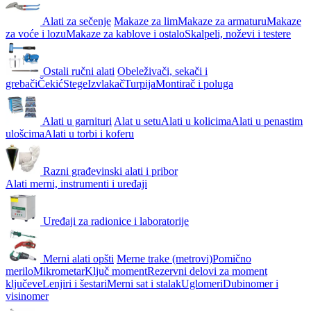
Alati za sečenje
Makaze za lim
Makaze za armaturu
Makaze
za voće i lozu
Makaze za kablove i ostalo
Skalpeli, noževi i testere
Ostali ručni alati
Obeleživači, sekači i
grebači
Čekić
Stege
Izvlakač
Turpija
Montirač i poluga
Alati u garnituri
Alat u setu
Alati u kolicima
Alati u penastim
ulošcima
Alati u torbi i koferu
Razni građevinski alati i pribor
Alati merni, instrumenti i uređaji
Uređaji za radionice i laboratorije
Merni alati opšti
Merne trake (metrovi)
Pomično
merilo
Mikrometar
Ključ moment
Rezervni delovi za moment
ključeve
Lenjiri i šestari
Merni sat i stalak
Uglomeri
Dubinomer i
visinomer