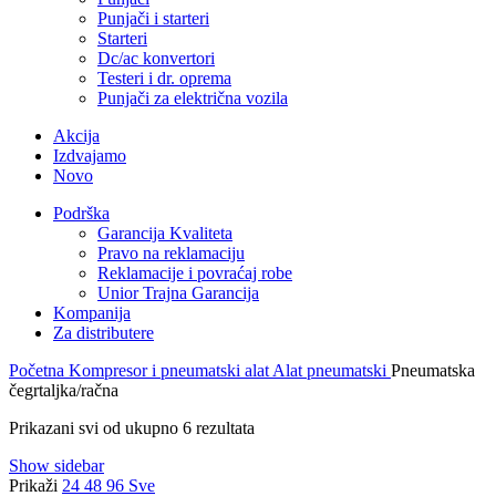
Punjači i starteri
Starteri
Dc/ac konvertori
Testeri i dr. oprema
Punjači za električna vozila
Akcija
Izdvajamo
Novo
Podrška
Garancija Kvaliteta
Pravo na reklamaciju
Reklamacije i povraćaj robe
Unior Trajna Garancija
Kompanija
Za distributere
Početna
Kompresor i pneumatski alat
Alat pneumatski
Pneumatska
čegrtaljka/račna
Prikazani svi od ukupno 6 rezultata
Show sidebar
Prikaži
24
48
96
Sve