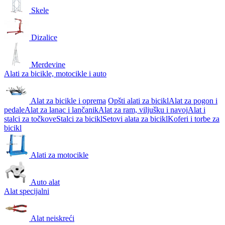
Skele
Dizalice
Merdevine
Alati za bicikle, motocikle i auto
Alat za bicikle i oprema
Opšti alati za bicikl
Alat za pogon i
pedale
Alat za lanac i lančanik
Alat za ram, viljušku i navoj
Alat i
stalci za točkove
Stalci za bicikl
Setovi alata za bicikl
Koferi i torbe za
bicikl
Alati za motocikle
Auto alat
Alat specijalni
Alat neiskreći