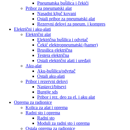
Pneumatska bušilica i čekići
Pribor za pneumatski alat
Nasadni ključ kovani
Ostali pribor za pneumatski alat
Rezervni delovi za pneum. i kompres
Električni i aku-alati
Električni alat
Električna bušilica i odvrtač
Čekić elektropneumatski (hamer)
Brusilica električna
Testera električna
Ostali električni alati i uređaji
Aku-alat
Aku-bušilica/odvrtač
Ostali aku-alati
Pribor i rezervni delovi
Nastavci/bitsevi
Burgije sds
Pribor i rez. deo za el. i aku alat
Oprema za radionice
Kolica za alat i oprema
Radni sto i oprema
Radni sto
Moduli za radni sto i oprema
Ostala oprema za radionice