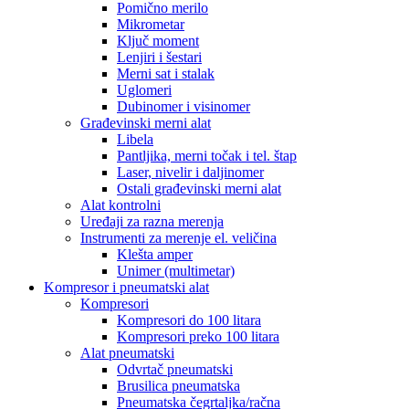
Pomično merilo
Mikrometar
Ključ moment
Lenjiri i šestari
Merni sat i stalak
Uglomeri
Dubinomer i visinomer
Građevinski merni alat
Libela
Pantljika, merni točak i tel. štap
Laser, nivelir i daljinomer
Ostali građevinski merni alat
Alat kontrolni
Uređaji za razna merenja
Instrumenti za merenje el. veličina
Klešta amper
Unimer (multimetar)
Kompresor i pneumatski alat
Kompresori
Kompresori do 100 litara
Kompresori preko 100 litara
Alat pneumatski
Odvrtač pneumatski
Brusilica pneumatska
Pneumatska čegrtaljka/račna