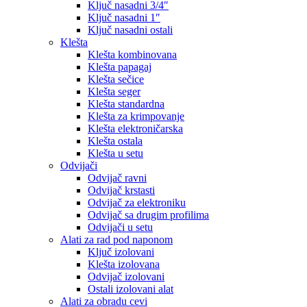
Ključ nasadni 3/4″
Ključ nasadni 1″
Ključ nasadni ostali
Klešta
Klešta kombinovana
Klešta papagaj
Klešta sečice
Klešta seger
Klešta standardna
Klešta za krimpovanje
Klešta elektroničarska
Klešta ostala
Klešta u setu
Odvijači
Odvijač ravni
Odvijač krstasti
Odvijač za elektroniku
Odvijač sa drugim profilima
Odvijači u setu
Alati za rad pod naponom
Ključ izolovani
Klešta izolovana
Odvijač izolovani
Ostali izolovani alat
Alati za obradu cevi