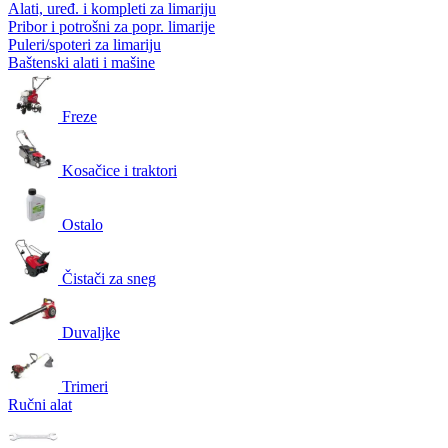
Alati, uređ. i kompleti za limariju
Pribor i potrošni za popr. limarije
Puleri/spoteri za limariju
Baštenski alati i mašine
Freze
Kosačice i traktori
Ostalo
Čistači za sneg
Duvaljke
Trimeri
Ručni alat