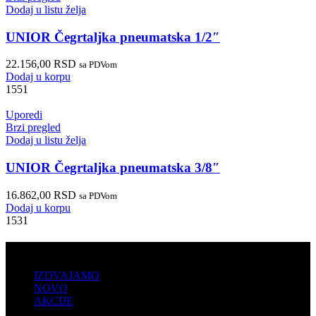
Dodaj u listu želja
UNIOR Čegrtaljka pneumatska 1/2″
22.156,00
RSD
sa PDVom
Dodaj u korpu
1551
Uporedi
Brzi pregled
Dodaj u listu želja
UNIOR Čegrtaljka pneumatska 3/8″
16.862,00
RSD
sa PDVom
Dodaj u korpu
1531
PRODAJA
IZDVAJAMO
NOVO
AKCIJE