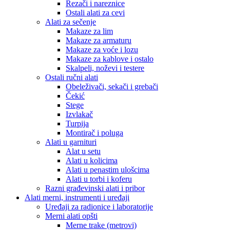
Rezači i nareznice
Ostali alati za cevi
Alati za sečenje
Makaze za lim
Makaze za armaturu
Makaze za voće i lozu
Makaze za kablove i ostalo
Skalpeli, noževi i testere
Ostali ručni alati
Obeleživači, sekači i grebači
Čekić
Stege
Izvlakač
Turpija
Montirač i poluga
Alati u garnituri
Alat u setu
Alati u kolicima
Alati u penastim ulošcima
Alati u torbi i koferu
Razni građevinski alati i pribor
Alati merni, instrumenti i uređaji
Uređaji za radionice i laboratorije
Merni alati opšti
Merne trake (metrovi)