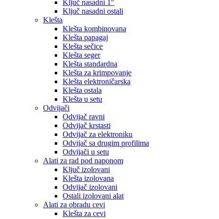
Ključ nasadni 1″
Ključ nasadni ostali
Klešta
Klešta kombinovana
Klešta papagaj
Klešta sečice
Klešta seger
Klešta standardna
Klešta za krimpovanje
Klešta elektroničarska
Klešta ostala
Klešta u setu
Odvijači
Odvijač ravni
Odvijač krstasti
Odvijač za elektroniku
Odvijač sa drugim profilima
Odvijači u setu
Alati za rad pod naponom
Ključ izolovani
Klešta izolovana
Odvijač izolovani
Ostali izolovani alat
Alati za obradu cevi
Klešta za cevi