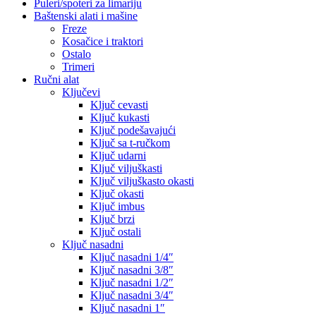
Puleri/spoteri za limariju
Baštenski alati i mašine
Freze
Kosačice i traktori
Ostalo
Trimeri
Ručni alat
Ključevi
Ključ cevasti
Ključ kukasti
Ključ podešavajući
Ključ sa t-ručkom
Ključ udarni
Ključ viljuškasti
Ključ viljuškasto okasti
Ključ okasti
Ključ imbus
Ključ brzi
Ključ ostali
Ključ nasadni
Ključ nasadni 1/4″
Ključ nasadni 3/8″
Ključ nasadni 1/2″
Ključ nasadni 3/4″
Ključ nasadni 1″