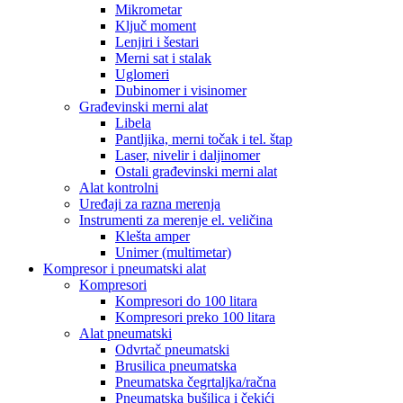
Mikrometar
Ključ moment
Lenjiri i šestari
Merni sat i stalak
Uglomeri
Dubinomer i visinomer
Građevinski merni alat
Libela
Pantljika, merni točak i tel. štap
Laser, nivelir i daljinomer
Ostali građevinski merni alat
Alat kontrolni
Uređaji za razna merenja
Instrumenti za merenje el. veličina
Klešta amper
Unimer (multimetar)
Kompresor i pneumatski alat
Kompresori
Kompresori do 100 litara
Kompresori preko 100 litara
Alat pneumatski
Odvrtač pneumatski
Brusilica pneumatska
Pneumatska čegrtaljka/račna
Pneumatska bušilica i čekići