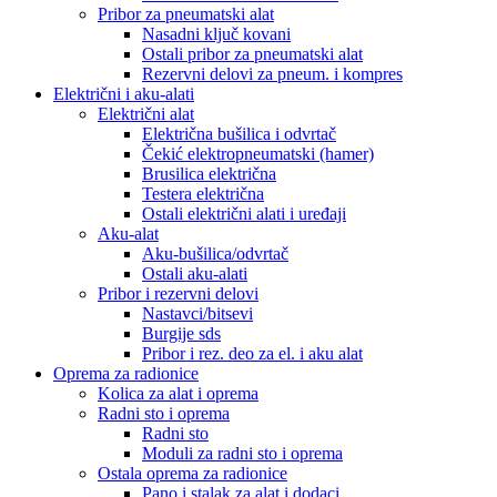
Pribor za pneumatski alat
Nasadni ključ kovani
Ostali pribor za pneumatski alat
Rezervni delovi za pneum. i kompres
Električni i aku-alati
Električni alat
Električna bušilica i odvrtač
Čekić elektropneumatski (hamer)
Brusilica električna
Testera električna
Ostali električni alati i uređaji
Aku-alat
Aku-bušilica/odvrtač
Ostali aku-alati
Pribor i rezervni delovi
Nastavci/bitsevi
Burgije sds
Pribor i rez. deo za el. i aku alat
Oprema za radionice
Kolica za alat i oprema
Radni sto i oprema
Radni sto
Moduli za radni sto i oprema
Ostala oprema za radionice
Pano i stalak za alat i dodaci