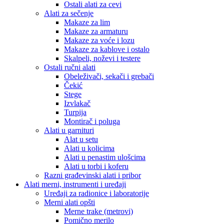
Ostali alati za cevi
Alati za sečenje
Makaze za lim
Makaze za armaturu
Makaze za voće i lozu
Makaze za kablove i ostalo
Skalpeli, noževi i testere
Ostali ručni alati
Obeleživači, sekači i grebači
Čekić
Stege
Izvlakač
Turpija
Montirač i poluga
Alati u garnituri
Alat u setu
Alati u kolicima
Alati u penastim ulošcima
Alati u torbi i koferu
Razni građevinski alati i pribor
Alati merni, instrumenti i uređaji
Uređaji za radionice i laboratorije
Merni alati opšti
Merne trake (metrovi)
Pomično merilo