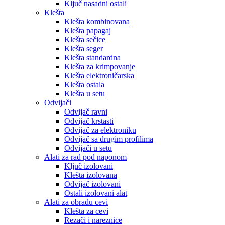
Ključ nasadni ostali
Klešta
Klešta kombinovana
Klešta papagaj
Klešta sečice
Klešta seger
Klešta standardna
Klešta za krimpovanje
Klešta elektroničarska
Klešta ostala
Klešta u setu
Odvijači
Odvijač ravni
Odvijač krstasti
Odvijač za elektroniku
Odvijač sa drugim profilima
Odvijači u setu
Alati za rad pod naponom
Ključ izolovani
Klešta izolovana
Odvijač izolovani
Ostali izolovani alat
Alati za obradu cevi
Klešta za cevi
Rezači i nareznice