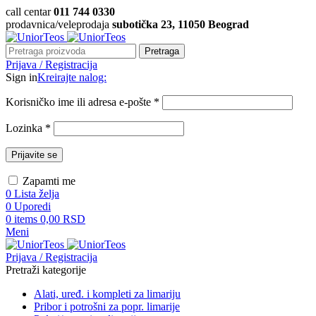
call centar
011 744 0330
prodavnica/veleprodaja
subotička 23, 11050 Beograd
Pretraga
Prijava / Registracija
Sign in
Kreirajte nalog:
Korisničko ime ili adresa e-pošte
*
Lozinka
*
Prijavite se
Zapamti me
0
Lista želja
0
Uporedi
0
items
0,00
RSD
Meni
Prijava / Registracija
Pretraži kategorije
Alati, uređ. i kompleti za limariju
Pribor i potrošni za popr. limarije