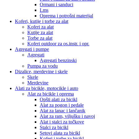
Ormani i sanduci
Lms
Oprema i potrošni materijal
Koferi, kutije i torbe za alat
Koferi za alat
Kutije za alat
Torbe za alat
Koferi outdoor za os.instr. i opr.
Agregati i pumpe
Agregati
Agregati benzinski
Pumpa za vodu
Dizalice, merdevine i skele
Skele
Merdevine
Alati za bicikle, motocikle i auto
Alat za bicikle i oprema
Opšti alati za bicikl
Alat za pogon i pedale
Alat za lanac i lančanik
Alat za ram, viljušku i navoj
Alat i stalci za točkove
Stalci za bicikl
Setovi alata za bicikl
Koferi i torbe za bicikl