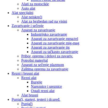
Alati za motocikle
Auto alat
Alat specijalni
Alat neiskreći
Alat za bezbedan rad na visini
Zavarivanje i sečenje
Aparati za zavarivanje
Industrijsko zavarivanje
Aparati za zavarivanje mma/rel
Aparati za zavarivanje mig-mag
Aparati za zavarivanje tig
Aparati za tačkasto zavarivanje
Pribor, oprema i delovi za zavariv.
Potrošni materijal
Aparati za sečenje plazmom
Zaštitna oprema za zavarivanje
Rezni i brusni alat
Rezni alat
Burgije
Nareznice i ureznice
Ostali rezni alat
Alat brusni
Punjači, starteri, testeri i dr.uređ.
Punjači