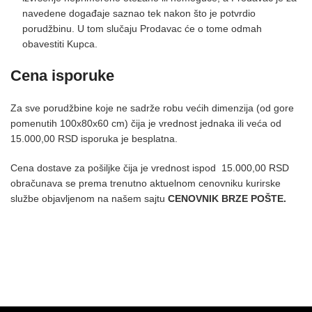
navedene događaje saznao tek nakon što je potvrdio
porudžbinu. U tom slučaju Prodavac će o tome odmah
obavestiti Kupca.
Cena isporuke
Za sve porudžbine koje ne sadrže robu većih dimenzija (od gore
pomenutih 100x80x60 cm) čija je vrednost jednaka ili veća od
15.000,00 RSD isporuka je besplatna.
Cena dostave za pošiljke čija je vrednost ispod 15.000,00 RSD
obračunava se prema trenutno aktuelnom cenovniku kurirske
službe objavljenom na našem sajtu
CENOVNIK BRZE POŠTE.