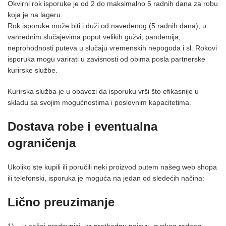
Okvirni rok isporuke je od 2 do maksimalno 5 radnih dana za robu
koja je na lageru.
Rok isporuke može biti i duži od navedenog (5 radnih dana), u
vanrednim slučajevima poput velikih gužvi, pandemija,
neprohodnosti puteva u slučaju vremenskih nepogoda i sl. Rokovi
isporuka mogu varirati u zavisnosti od obima posla partnerske
kurirske službe.
Kurirska služba je u obavezi da isporuku vrši što efikasnije u
skladu sa svojim mogućnostima i poslovnim kapacitetima.
Dostava robe i eventualna
ograničenja
Ukoliko ste kupili ili poručili neki proizvod putem našeg web shopa
ili telefonski, isporuka je moguća na jedan od sledećih načina:
Lično preuzimanje