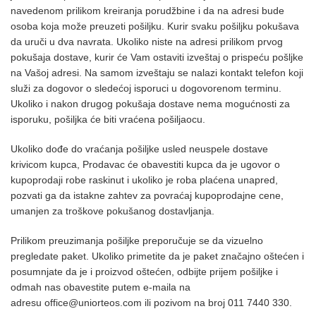
navedenom prilikom kreiranja porudžbine i da na adresi bude
osoba koja može preuzeti pošiljku. Kurir svaku pošiljku pokušava
da uruči u dva navrata. Ukoliko niste na adresi prilikom prvog
pokušaja dostave, kurir će Vam ostaviti izveštaj o prispeću pošljke
na Vašoj adresi. Na samom izveštaju se nalazi kontakt telefon koji
služi za dogovor o sledećoj isporuci u dogovorenom terminu.
Ukoliko i nakon drugog pokušaja dostave nema mogućnosti za
isporuku, pošiljka će biti vraćena pošiljaocu.
Ukoliko dođe do vraćanja pošiljke usled neuspele dostave
krivicom kupca, Prodavac će obavestiti kupca da je ugovor o
kupoprodaji robe raskinut i ukoliko je roba plaćena unapred,
pozvati ga da istakne zahtev za povraćaj kupoprodajne cene,
umanjen za troškove pokušanog dostavljanja.
Prilikom preuzimanja pošiljke preporučuje se da vizuelno
pregledate paket. Ukoliko primetite da je paket značajno oštećen i
posumnjate da je i proizvod oštećen, odbijte prijem pošiljke i
odmah nas obavestite putem e-maila na
adresu
office@uniorteos.com
ili pozivom na broj 011 7440 330.