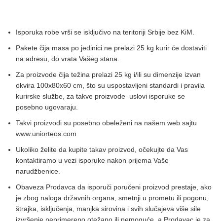
Isporuka robe vrši se isključivo na teritoriji Srbije bez KiM.
Pakete čija masa po jedinici ne prelazi 25 kg kurir će dostaviti
na adresu, do vrata Vašeg stana.
Za proizvode čija težina prelazi 25 kg i/ili su dimenzije izvan
okvira 100x80x60 cm, što su uspostavljeni standardi i pravila
kurirske službe, za takve proizvode uslovi isporuke se
posebno ugovaraju.
Takvi proizvodi su posebno obeleženi na našem web sajtu
www.uniorteos.com
Ukoliko želite da kupite takav proizvod, očekujte da Vas
kontaktiramo u vezi isporuke nakon prijema Vaše
narudžbenice.
Obaveza Prodavca da isporuči poručeni proizvod prestaje, ako
je zbog naloga državnih organa, smetnji u prometu ili pogonu,
štrajka, isključenja, manjka sirovina i svih slučajeva više sile
izvršenje neprimereno otežano ili nemoguće, a Prodavac je za