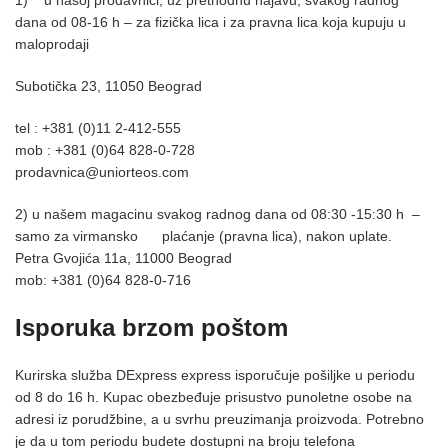
1) u našoj prodavnici, uz prethodnu najavu, svakog radnog
dana od 08-16 h – za fizička lica i za pravna lica koja kupuju u
maloprodaji
Subotička 23, 11050 Beograd
tel :
+381 (0)11 2-412-555
mob :
+381 (0)64 828-0-728
prodavnica@uniorteos.com
2) u našem magacinu svakog radnog dana od 08:30 -15:30 h –
samo za virmansko plaćanje (pravna lica), nakon uplate.
Petra Gvojića 11a, 11000 Beograd
mob:
+381 (0)64 828-0-716
Isporuka brzom poštom
Kurirska služba DExpress express isporučuje pošiljke u periodu
od 8 do 16 h. Kupac obezbeđuje prisustvo punoletne osobe na
adresi iz porudžbine, a u svrhu preuzimanja proizvoda. Potrebno
je da u tom periodu budete dostupni na broju telefona