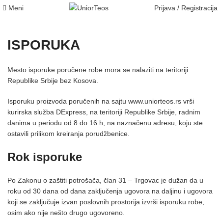
Meni
Prijava / Registracija
ISPORUKA
Mesto isporuke poručene robe mora se nalaziti na teritoriji
Republike Srbije bez Kosova.
Isporuku proizvoda poručenih na sajtu
www.uniorteos.rs
vrši
kurirska služba DExpress, na teritoriji Republike Srbije, radnim
danima u periodu od 8 do 16 h, na naznačenu adresu, koju ste
ostavili prilikom kreiranja porudžbenice.
Rok isporuke
Po Zakonu o zaštiti potrošača, član 31 – Trgovac je dužan da u
roku od 30 dana od dana zaključenja ugovora na daljinu i ugovora
koji se zaključuje izvan poslovnih prostorija izvrši isporuku robe,
osim ako nije nešto drugo ugovoreno.