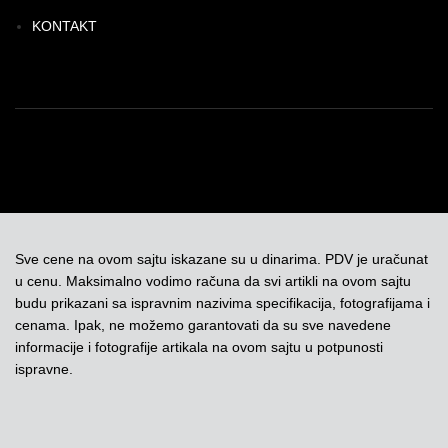
KONTAKT
Sve cene na ovom sajtu iskazane su u dinarima. PDV je uračunat
u cenu. Maksimalno vodimo računa da svi artikli na ovom sajtu
budu prikazani sa ispravnim nazivima specifikacija, fotografijama i
cenama. Ipak, ne možemo garantovati da su sve navedene
informacije i fotografije artikala na ovom sajtu u potpunosti
ispravne.