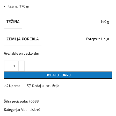
težina: 170 gr
TEŽINA
140 g
ZEMLJA POREKLA
Evropska Unija
Available on backorder
DODAJ U KORPU
Uporedi
Dodaj u listu želja
Šifra proizvoda:
70533
Kategorija:
Alat neiskreći