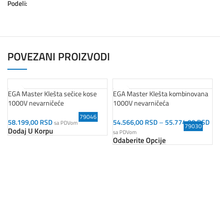
Podeli:
POVEZANI PROIZVODI
EGA Master Klešta sečice kose
EGA Master Klešta kombinovana
1000V nevarničeće
1000V nevarničeća
79046
58.199,00
RSD
54.566,00
RSD
–
55.774,00
RSD
sa PDVom
79030
Dodaj U Korpu
sa PDVom
Odaberite Opcije