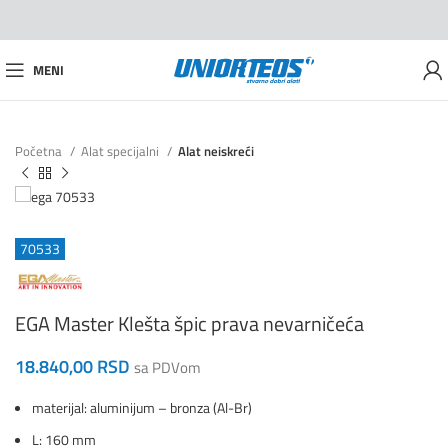
MENI
Početna
Alat specijalni
Alat neiskreći
70533
EGA Master Klešta špic prava nevarničeća
18.840,00
RSD
sa PDVom
materijal: aluminijum – bronza (Al-Br)
L: 160 mm