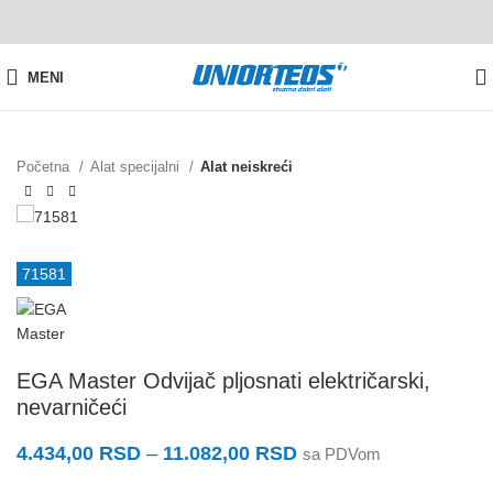
MENI
Početna
Alat specijalni
Alat neiskreći
71581
EGA Master Odvijač pljosnati električarski,
nevarničeći
4.434,00
RSD
–
11.082,00
RSD
sa PDVom