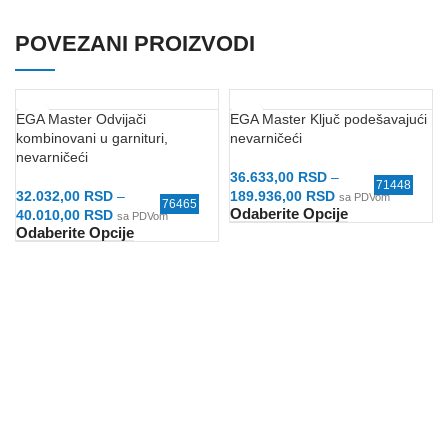
POVEZANI PROIZVODI
EGA Master Odvijači
EGA Master Ključ podešavajući
kombinovani u garnituri,
nevarničeći
nevarničeći
36.633,00
RSD
–
71448
32.032,00
RSD
–
189.936,00
RSD
sa PDVom
76465
Odaberite Opcije
40.010,00
RSD
sa PDVom
Odaberite Opcije