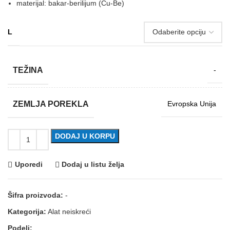
materijal: bakar-berilijum (Cu-Be)
L
TEŽINA
-
ZEMLJA POREKLA
Evropska Unija
DODAJ U KORPU
Uporedi
Dodaj u listu želja
Šifra proizvoda:
-
Kategorija:
Alat neiskreći
Podeli: