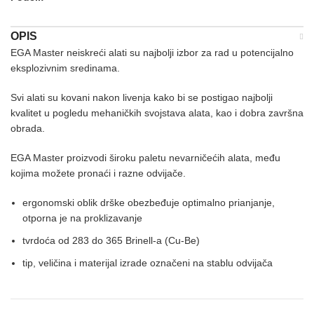
OPIS
EGA Master neiskreći alati su najbolji izbor za rad u potencijalno
eksplozivnim sredinama.
Svi alati su kovani nakon livenja kako bi se postigao najbolji
kvalitet u pogledu mehaničkih svojstava alata, kao i dobra završna
obrada.
EGA Master proizvodi široku paletu nevarničećih alata, među
kojima možete pronaći i razne odvijače.
ergonomski oblik drške obezbeđuje optimalno prianjanje,
otporna je na proklizavanje
tvrdoća od 283 do 365 Brinell-a (Cu-Be)
tip, veličina i materijal izrade označeni na stablu odvijača