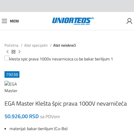
MENI
Početna
Alat specijalni
Alat neiskreći
79038
EGA Master Klešta špic prava 1000V nevarničeća
50.926,00
RSD
sa PDVom
materijal: bakar-berilijum (Cu-Be)