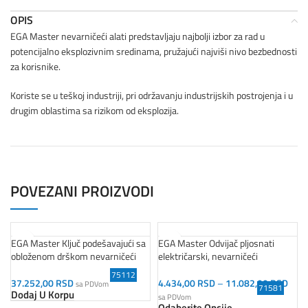
OPIS
EGA Master nevarničeći alati predstavljaju najbolji izbor za rad u
potencijalno eksplozivnim sredinama, pružajući najviši nivo bezbednosti
za korisnike.
Koriste se u teškoj industriji, pri održavanju industrijskih postrojenja i u
drugim oblastima sa rizikom od eksplozija.
POVEZANI PROIZVODI
EGA Master Ključ podešavajući sa
EGA Master Odvijač pljosnati
obloženom drškom nevarničeći
električarski, nevarničeći
75112
37.252,00
RSD
4.434,00
RSD
–
11.082,00
RSD
sa PDVom
71581
Dodaj U Korpu
sa PDVom
Odaberite Opcije