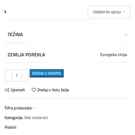
L
TEŽINA
-
ZEMLJA POREKLA
Evropska Unija
DODAJ U KORPU
Uporedi
Dodaj u listu želja
Šifra proizvoda:
-
Kategorija:
Alat neiskreći
Podeli: