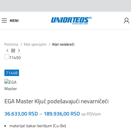
MENI
Početna
Alat specijalni
Alat neiskreći
71448
EGA Master Ključ podešavajući nevarničeći
36.633,00
RSD
–
189.936,00
RSD
sa PDVom
materijal: bakar-berilijum (Cu-Be)