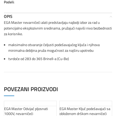
Podeli:
OPIS
EGA Master nevarničeći alati predstavljaju najbolji izbor za rad u
potencijalno eksplozivnim sredinama, pružajući najviši nivo bezbednosti
za korisnike.
maksimalno otvaranje čeljusti podešavajućeg ključa i njihova
minimalna debljina pruža mogućnost za najširu upotrebu
tvrdoće od 283 do 365 Brinell-a (Cu-Be)
POVEZANI PROIZVODI
EGA Master Odvijač pljosnati
EGA Master Ključ podešavajući sa
1000V, nevarničeći
obloženom drškom nevarničeći