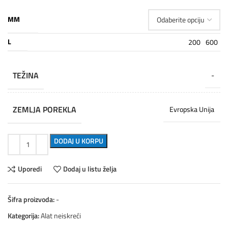
MM
L
200
600
TEŽINA
-
ZEMLJA POREKLA
Evropska Unija
DODAJ U KORPU
Uporedi
Dodaj u listu želja
Šifra proizvoda:
-
Kategorija:
Alat neiskreći