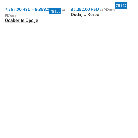
75112
7.564,00
RSD
–
9.858,00
RSD
37.252,00
RSD
sa
sa PDVom
79155
Dodaj U Korpu
PDVom
Odaberite Opcije