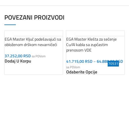
POVEZANI PROIZVODI
EGA Master Ključ podešavajući sa
EGA Master Klešta za sečenje
obloženom drškom nevarničeći
Cu/Al kabla sa zupčastim
prenosom VDE
37.252,00
RSD
sa PDVom
Dodaj U Korpu
41.715,00
RSD
–
64.888,00
RSD
75112
73010
70170
70111
72239
75320
73008
70531
sa PDVom
Odaberite Opcije