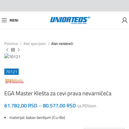
MENI
Početna
Alat specijalni
Alat neiskreći
70121
EGA Master Klešta za cevi prava nevarničeća
61.782,00
RSD
–
80.577,00
RSD
sa PDVom
materijal: bakar-berilijum (Cu-Be)