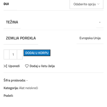
DUI
TEŽINA
-
ZEMLJA POREKLA
Evropska Unija
DODAJ U KORPU
Uporedi
Dodaj u listu želja
Šifra proizvoda:
-
Kategorija:
Alat neiskreći
Podeli: