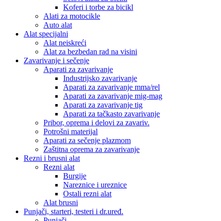
Koferi i torbe za bicikl
Alati za motocikle
Auto alat
Alat specijalni
Alat neiskreći
Alat za bezbedan rad na visini
Zavarivanje i sečenje
Aparati za zavarivanje
Industrijsko zavarivanje
Aparati za zavarivanje mma/rel
Aparati za zavarivanje mig-mag
Aparati za zavarivanje tig
Aparati za tačkasto zavarivanje
Pribor, oprema i delovi za zavariv.
Potrošni materijal
Aparati za sečenje plazmom
Zaštitna oprema za zavarivanje
Rezni i brusni alat
Rezni alat
Burgije
Nareznice i ureznice
Ostali rezni alat
Alat brusni
Punjači, starteri, testeri i dr.uređ.
Punjači