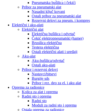
Pneumatska bušilica i čekići
Pribor za pneumatski alat
Nasadni ključ kovani
Ostali pribor za pneumatski alat
Rezervni delovi za pneum. i kompres
Električni i aku-alati
Električni alat
Električna bušilica i odvrtač
Čekić elektropneumatski (hamer)
Brusilica električna
Testera električna
Ostali električni alati i uređaji
Aku-alat
Aku-bušilica/odvrtač
Ostali aku-alati
Pribor i rezervni delovi
Nastavci/bitsevi
Burgije sds
Pribor i rez. deo za el. i aku alat
Oprema za radionice
Kolica za alat i oprema
Radni sto i oprema
Radni sto
Moduli za radni sto i oprema
Ostala oprema za radionice