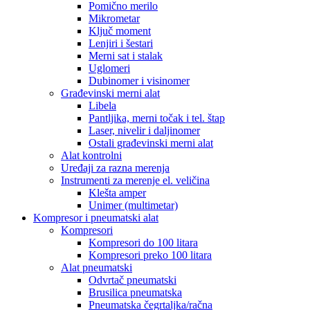
Pomično merilo
Mikrometar
Ključ moment
Lenjiri i šestari
Merni sat i stalak
Uglomeri
Dubinomer i visinomer
Građevinski merni alat
Libela
Pantljika, merni točak i tel. štap
Laser, nivelir i daljinomer
Ostali građevinski merni alat
Alat kontrolni
Uređaji za razna merenja
Instrumenti za merenje el. veličina
Klešta amper
Unimer (multimetar)
Kompresor i pneumatski alat
Kompresori
Kompresori do 100 litara
Kompresori preko 100 litara
Alat pneumatski
Odvrtač pneumatski
Brusilica pneumatska
Pneumatska čegrtaljka/račna