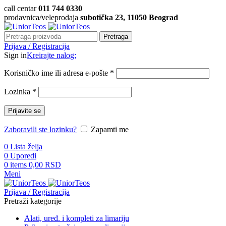
call centar
011 744 0330
prodavnica/veleprodaja
subotička 23, 11050 Beograd
Pretraga
Prijava / Registracija
Sign in
Kreirajte nalog:
Korisničko ime ili adresa e-pošte
*
Lozinka
*
Prijavite se
Zaboravili ste lozinku?
Zapamti me
0
Lista želja
0
Uporedi
0
items
0,00
RSD
Meni
Prijava / Registracija
Pretraži kategorije
Alati, uređ. i kompleti za limariju