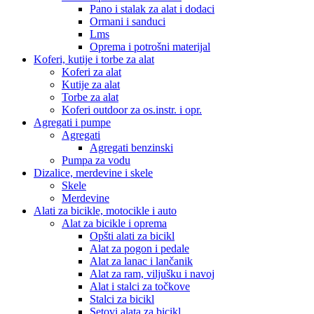
Pano i stalak za alat i dodaci
Ormani i sanduci
Lms
Oprema i potrošni materijal
Koferi, kutije i torbe za alat
Koferi za alat
Kutije za alat
Torbe za alat
Koferi outdoor za os.instr. i opr.
Agregati i pumpe
Agregati
Agregati benzinski
Pumpa za vodu
Dizalice, merdevine i skele
Skele
Merdevine
Alati za bicikle, motocikle i auto
Alat za bicikle i oprema
Opšti alati za bicikl
Alat za pogon i pedale
Alat za lanac i lančanik
Alat za ram, viljušku i navoj
Alat i stalci za točkove
Stalci za bicikl
Setovi alata za bicikl