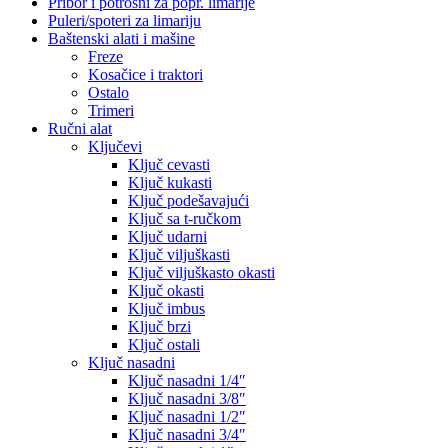
Pribor i potrošni za popr. limarije
Puleri/spoteri za limariju
Baštenski alati i mašine
Freze
Kosačice i traktori
Ostalo
Trimeri
Ručni alat
Ključevi
Ključ cevasti
Ključ kukasti
Ključ podešavajući
Ključ sa t-ručkom
Ključ udarni
Ključ viljuškasti
Ključ viljuškasto okasti
Ključ okasti
Ključ imbus
Ključ brzi
Ključ ostali
Ključ nasadni
Ključ nasadni 1/4″
Ključ nasadni 3/8″
Ključ nasadni 1/2″
Ključ nasadni 3/4″