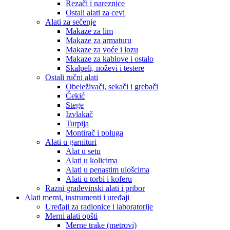
Rezači i nareznice
Ostali alati za cevi
Alati za sečenje
Makaze za lim
Makaze za armaturu
Makaze za voće i lozu
Makaze za kablove i ostalo
Skalpeli, noževi i testere
Ostali ručni alati
Obeleživači, sekači i grebači
Čekić
Stege
Izvlakač
Turpija
Montirač i poluga
Alati u garnituri
Alat u setu
Alati u kolicima
Alati u penastim ulošcima
Alati u torbi i koferu
Razni građevinski alati i pribor
Alati merni, instrumenti i uređaji
Uređaji za radionice i laboratorije
Merni alati opšti
Merne trake (metrovi)