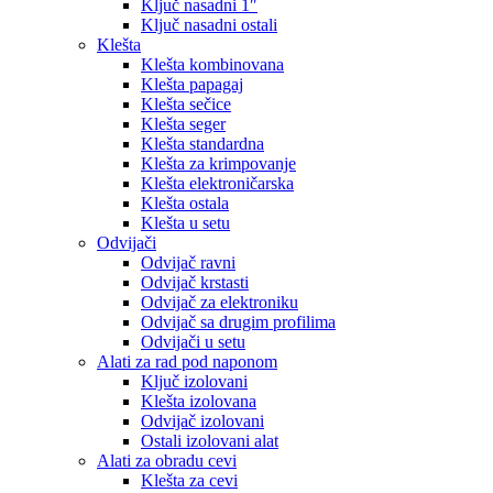
Ključ nasadni 1″
Ključ nasadni ostali
Klešta
Klešta kombinovana
Klešta papagaj
Klešta sečice
Klešta seger
Klešta standardna
Klešta za krimpovanje
Klešta elektroničarska
Klešta ostala
Klešta u setu
Odvijači
Odvijač ravni
Odvijač krstasti
Odvijač za elektroniku
Odvijač sa drugim profilima
Odvijači u setu
Alati za rad pod naponom
Ključ izolovani
Klešta izolovana
Odvijač izolovani
Ostali izolovani alat
Alati za obradu cevi
Klešta za cevi