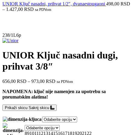
UNIOR Ključ nasadni, prihvat 1/2", dvanaestougaoni
498,00
RSD
–
1.427,00
RSD
sa PDVom
Do isteka zaliha
238/1L6p
UNIOR Ključ nasadni dugi,
prihvat 3/8″
656,00
RSD
–
973,00
RSD
sa PDVom
NAPOMENA: ključ nije namenjen za upotrebu sa
pneumatskim alatima!
Prikaži skicu
Sakrij skicu
8
9
10
11
12
13
14
15
16
17
18
19
20
21
22