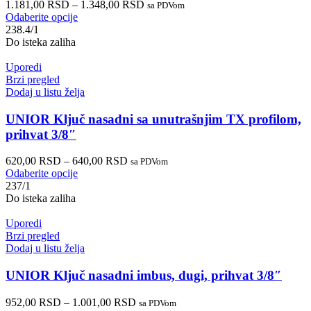
1.181,00
RSD
–
1.348,00
RSD
sa PDVom
Odaberite opcije
238.4/1
Do isteka zaliha
Uporedi
Brzi pregled
Dodaj u listu želja
UNIOR Ključ nasadni sa unutrašnjim TX profilom,
prihvat 3/8″
620,00
RSD
–
640,00
RSD
sa PDVom
Odaberite opcije
237/1
Do isteka zaliha
Uporedi
Brzi pregled
Dodaj u listu želja
UNIOR Ključ nasadni imbus, dugi, prihvat 3/8″
952,00
RSD
–
1.001,00
RSD
sa PDVom