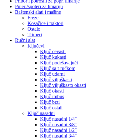
Pribor i potrošni za popr. limarije
Puleri/spoteri za limariju
Baštenski alati i mašine
Freze
Kosačice i traktori
Ostalo
Trimeri
Ručni alat
Ključevi
Ključ cevasti
Ključ kukasti
Ključ podešavajući
Ključ sa t-ručkom
Ključ udarni
Ključ viljuškasti
Ključ viljuškasto okasti
Ključ okasti
Ključ imbus
Ključ brzi
Ključ ostali
Ključ nasadni
Ključ nasadni 1/4″
Ključ nasadni 3/8″
Ključ nasadni 1/2″
Ključ nasadni 3/4″