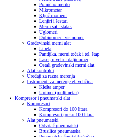
Pomično merilo
Mikrometar
Ključ moment
Lenjiri i šestari
Merni sat i stalak
Uglomeri
Dubinomer i visinomer
Građevinski merni alat
Libela
Pantljika, merni točak i tel. štap
Laser, nivelir i daljinomer
Ostali građevinski merni alat
Alat kontrolni
Uređaji za razna merenja
Instrumenti za merenje el. veličina
Klešta amper
Unimer (multimetar)
Kompresor i pneumatski alat
Kompresori
Kompresori do 100 litara
Kompresori preko 100 litara
Alat pneumatski
Odvrtač pneumatski
Brusilica pneumatska
Pneumatska čegrtaljka/račna