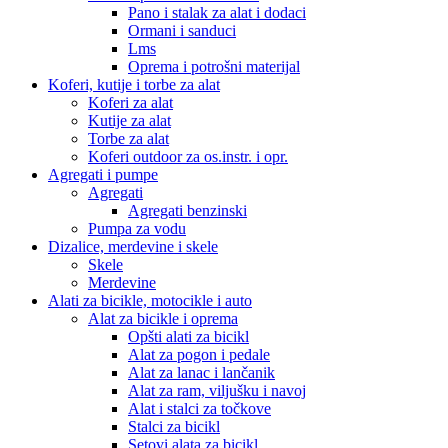
Pano i stalak za alat i dodaci
Ormani i sanduci
Lms
Oprema i potrošni materijal
Koferi, kutije i torbe za alat
Koferi za alat
Kutije za alat
Torbe za alat
Koferi outdoor za os.instr. i opr.
Agregati i pumpe
Agregati
Agregati benzinski
Pumpa za vodu
Dizalice, merdevine i skele
Skele
Merdevine
Alati za bicikle, motocikle i auto
Alat za bicikle i oprema
Opšti alati za bicikl
Alat za pogon i pedale
Alat za lanac i lančanik
Alat za ram, viljušku i navoj
Alat i stalci za točkove
Stalci za bicikl
Setovi alata za bicikl