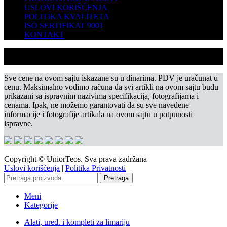
USLOVI KORIŠĆENJA
POLITIKA KVALITETA
ISO SERTIFIKAT 9001
KONTAKT
Sve cene na ovom sajtu iskazane su u dinarima. PDV je uračunat u
cenu. Maksimalno vodimo računa da svi artikli na ovom sajtu budu
prikazani sa ispravnim nazivima specifikacija, fotografijama i
cenama. Ipak, ne možemo garantovati da su sve navedene
informacije i fotografije artikala na ovom sajtu u potpunosti
ispravne.
Copyright © UniorTeos. Sva prava zadržana
Uslovi korišćenja
|
Politika Privatnosti
Pretraga
Meni
Kategorije
Alati, uređ. i kompleti za limariju