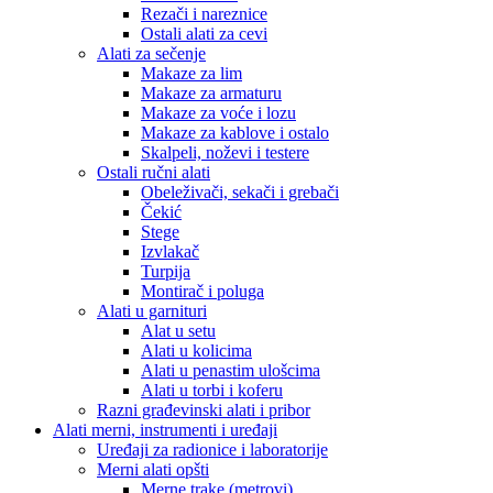
Rezači i nareznice
Ostali alati za cevi
Alati za sečenje
Makaze za lim
Makaze za armaturu
Makaze za voće i lozu
Makaze za kablove i ostalo
Skalpeli, noževi i testere
Ostali ručni alati
Obeleživači, sekači i grebači
Čekić
Stege
Izvlakač
Turpija
Montirač i poluga
Alati u garnituri
Alat u setu
Alati u kolicima
Alati u penastim ulošcima
Alati u torbi i koferu
Razni građevinski alati i pribor
Alati merni, instrumenti i uređaji
Uređaji za radionice i laboratorije
Merni alati opšti
Merne trake (metrovi)