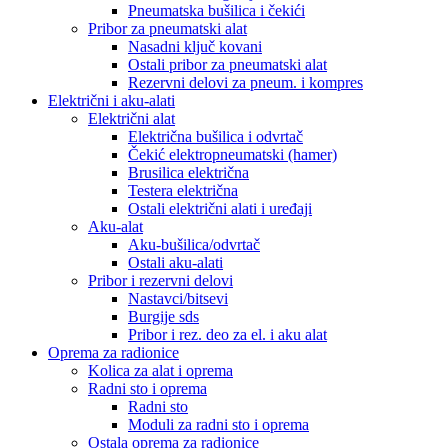
Pneumatska bušilica i čekići
Pribor za pneumatski alat
Nasadni ključ kovani
Ostali pribor za pneumatski alat
Rezervni delovi za pneum. i kompres
Električni i aku-alati
Električni alat
Električna bušilica i odvrtač
Čekić elektropneumatski (hamer)
Brusilica električna
Testera električna
Ostali električni alati i uređaji
Aku-alat
Aku-bušilica/odvrtač
Ostali aku-alati
Pribor i rezervni delovi
Nastavci/bitsevi
Burgije sds
Pribor i rez. deo za el. i aku alat
Oprema za radionice
Kolica za alat i oprema
Radni sto i oprema
Radni sto
Moduli za radni sto i oprema
Ostala oprema za radionice