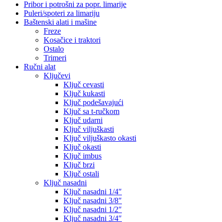
Pribor i potrošni za popr. limarije
Puleri/spoteri za limariju
Baštenski alati i mašine
Freze
Kosačice i traktori
Ostalo
Trimeri
Ručni alat
Ključevi
Ključ cevasti
Ključ kukasti
Ključ podešavajući
Ključ sa t-ručkom
Ključ udarni
Ključ viljuškasti
Ključ viljuškasto okasti
Ključ okasti
Ključ imbus
Ključ brzi
Ključ ostali
Ključ nasadni
Ključ nasadni 1/4″
Ključ nasadni 3/8″
Ključ nasadni 1/2″
Ključ nasadni 3/4″