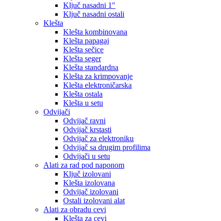
Ključ nasadni 1″
Ključ nasadni ostali
Klešta
Klešta kombinovana
Klešta papagaj
Klešta sečice
Klešta seger
Klešta standardna
Klešta za krimpovanje
Klešta elektroničarska
Klešta ostala
Klešta u setu
Odvijači
Odvijač ravni
Odvijač krstasti
Odvijač za elektroniku
Odvijač sa drugim profilima
Odvijači u setu
Alati za rad pod naponom
Ključ izolovani
Klešta izolovana
Odvijač izolovani
Ostali izolovani alat
Alati za obradu cevi
Klešta za cevi