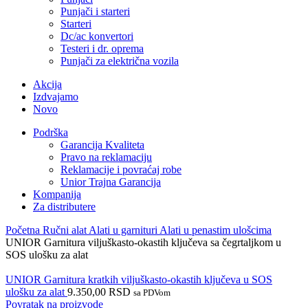
Punjači i starteri
Starteri
Dc/ac konvertori
Testeri i dr. oprema
Punjači za električna vozila
Akcija
Izdvajamo
Novo
Podrška
Garancija Kvaliteta
Pravo na reklamaciju
Reklamacije i povraćaj robe
Unior Trajna Garancija
Kompanija
Za distributere
Početna
Ručni alat
Alati u garnituri
Alati u penastim ulošcima
UNIOR Garnitura viljuškasto-okastih ključeva sa čegrtaljkom u
SOS ulošku za alat
UNIOR Garnitura kratkih viljuškasto-okastih ključeva u SOS
ulošku za alat
9.350,00
RSD
sa PDVom
Povratak na proizvode