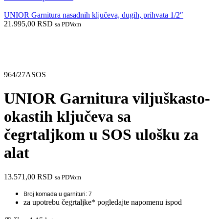
UNIOR Garnitura nasadnih ključeva, dugih, prihvata 1/2″
21.995,00
RSD
sa PDVom
Do isteka zaliha
964/27ASOS
UNIOR Garnitura viljuškasto-
okastih ključeva sa
čegrtaljkom u SOS ulošku za
alat
13.571,00
RSD
sa PDVom
Broj komada u garnituri: 7
za upotrebu čegrtaljke* pogledajte napomenu ispod