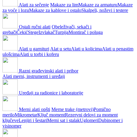
Alati za sečenje
Makaze za lim
Makaze za armaturu
Makaze
za voće i lozu
Makaze za kablove i ostalo
Skalpeli, noževi i testere
Ostali ručni alati
Obeleživači, sekači i
grebači
Čekić
Stege
Izvlakač
Turpija
Montirač i poluga
Alati u garnituri
Alat u setu
Alati u kolicima
Alati u penastim
ulošcima
Alati u torbi i koferu
Razni građevinski alati i pribor
Alati merni, instrumenti i uređaji
Uređaji za radionice i laboratorije
Merni alati opšti
Merne trake (metrovi)
Pomično
merilo
Mikrometar
Ključ moment
Rezervni delovi za moment
ključeve
Lenjiri i šestari
Merni sat i stalak
Uglomeri
Dubinomer i
visinomer