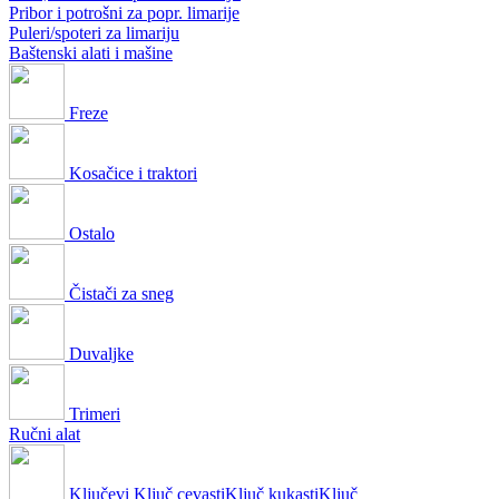
Pribor i potrošni za popr. limarije
Puleri/spoteri za limariju
Baštenski alati i mašine
Freze
Kosačice i traktori
Ostalo
Čistači za sneg
Duvaljke
Trimeri
Ručni alat
Ključevi
Ključ cevasti
Ključ kukasti
Ključ