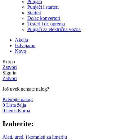
Punjači
Punjači i starteri
Starteri
Dc/ac konvertori
Testeri i dr. oprema
Punjači za električna vozila
Akcija
Izdvajamo
Novo
Korpa
Zatvori
Sign in
Zatvori
Još uvek nemate nalog?
Kreirajte nalog:
0
Lista želja
0
items
Korpa
Izaberite:
Alati, uređ. i kompleti za limariju