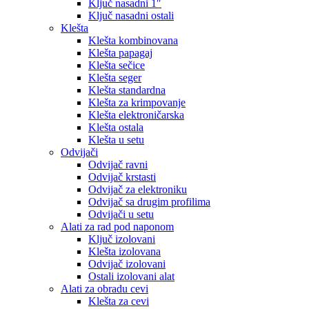
Ključ nasadni 1″
Ključ nasadni ostali
Klešta
Klešta kombinovana
Klešta papagaj
Klešta sečice
Klešta seger
Klešta standardna
Klešta za krimpovanje
Klešta elektroničarska
Klešta ostala
Klešta u setu
Odvijači
Odvijač ravni
Odvijač krstasti
Odvijač za elektroniku
Odvijač sa drugim profilima
Odvijači u setu
Alati za rad pod naponom
Ključ izolovani
Klešta izolovana
Odvijač izolovani
Ostali izolovani alat
Alati za obradu cevi
Klešta za cevi