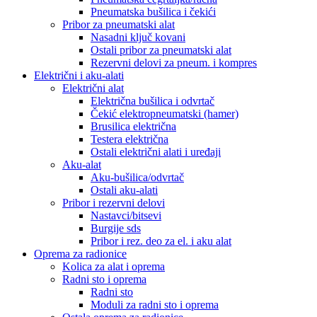
Pneumatska bušilica i čekići
Pribor za pneumatski alat
Nasadni ključ kovani
Ostali pribor za pneumatski alat
Rezervni delovi za pneum. i kompres
Električni i aku-alati
Električni alat
Električna bušilica i odvrtač
Čekić elektropneumatski (hamer)
Brusilica električna
Testera električna
Ostali električni alati i uređaji
Aku-alat
Aku-bušilica/odvrtač
Ostali aku-alati
Pribor i rezervni delovi
Nastavci/bitsevi
Burgije sds
Pribor i rez. deo za el. i aku alat
Oprema za radionice
Kolica za alat i oprema
Radni sto i oprema
Radni sto
Moduli za radni sto i oprema