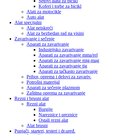
Setovi alata za bicikl
Koferi i torbe za bicikl
Alati za motocikle
Auto alat
Alat specijalni
Alat neiskreći
Alat za bezbedan rad na visini
Zavarivanje i sečenje
Aparati za zavarivanje
Industrijsko zavarivanje
Aparati za zavarivanje mma/rel
Aparati za zavarivanje mig-mag
Aparati za zavarivanje tig
Aparati za tačkasto zavarivanje
Pribor, oprema i delovi za zavariv.
Potrošni materijal
Aparati za sečenje plazmom
Zaštitna oprema za zavarivanje
Rezni i brusni alat
Rezni alat
Burgije
Nareznice i ureznice
Ostali rezni alat
Alat brusni
Punjači, starteri, testeri i dr.uređ.