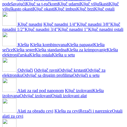
podešavajući
Ključ sa t-ručkom
Ključ udarni
Ključ viljuškasti
Ključ
viljuškasto okasti
Ključ okasti
Ključ imbus
Ključ brzi
Ključ ostali
Ključ nasadni
Ključ nasadni 1/4"
Ključ nasadni 3/8"
Ključ
nasadni 1/2"
Ključ nasadni 3/4"
Ključ nasadni 1"
Ključ nasadni ostali
Klešta
Klešta kombinovana
Klešta papagaj
Klešta
sečice
Klešta seger
Klešta standardna
Klešta za krimpovanje
Klešta
elektroničarska
Klešta ostala
Klešta u setu
Odvijači
Odvijač ravni
Odvijač krstasti
Odvijač za
elektroniku
Odvijač sa drugim profilima
Odvijači u setu
Alati za rad pod naponom
Ključ izolovani
Klešta
izolovana
Odvijač izolovani
Ostali izolovani alat
Alati za obradu cevi
Klešta za cevi
Rezači i nareznice
Ostali
alati za cevi