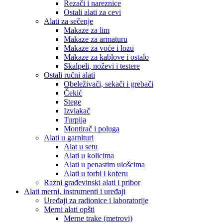
Rezači i nareznice
Ostali alati za cevi
Alati za sečenje
Makaze za lim
Makaze za armaturu
Makaze za voće i lozu
Makaze za kablove i ostalo
Skalpeli, noževi i testere
Ostali ručni alati
Obeleživači, sekači i grebači
Čekić
Stege
Izvlakač
Turpija
Montirač i poluga
Alati u garnituri
Alat u setu
Alati u kolicima
Alati u penastim ulošcima
Alati u torbi i koferu
Razni građevinski alati i pribor
Alati merni, instrumenti i uređaji
Uređaji za radionice i laboratorije
Merni alati opšti
Merne trake (metrovi)