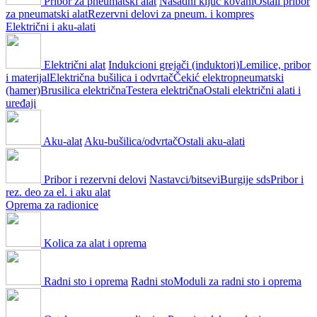
Pribor za pneumatski alat
Nasadni ključ kovani
Ostali pribor
za pneumatski alat
Rezervni delovi za pneum. i kompres
Električni i aku-alati
Električni alat
Indukcioni grejači (induktori)
Lemilice, pribor
i materijal
Električna bušilica i odvrtač
Čekić elektropneumatski
(hamer)
Brusilica električna
Testera električna
Ostali električni alati i
uređaji
Aku-alat
Aku-bušilica/odvrtač
Ostali aku-alati
Pribor i rezervni delovi
Nastavci/bitsevi
Burgije sds
Pribor i
rez. deo za el. i aku alat
Oprema za radionice
Kolica za alat i oprema
Radni sto i oprema
Radni sto
Moduli za radni sto i oprema