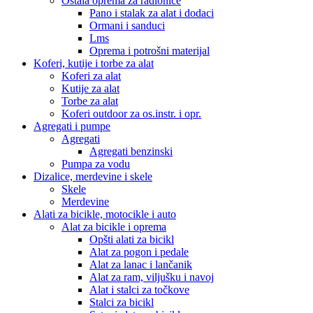
Ostala oprema za radionice
Pano i stalak za alat i dodaci
Ormani i sanduci
Lms
Oprema i potrošni materijal
Koferi, kutije i torbe za alat
Koferi za alat
Kutije za alat
Torbe za alat
Koferi outdoor za os.instr. i opr.
Agregati i pumpe
Agregati
Agregati benzinski
Pumpa za vodu
Dizalice, merdevine i skele
Skele
Merdevine
Alati za bicikle, motocikle i auto
Alat za bicikle i oprema
Opšti alati za bicikl
Alat za pogon i pedale
Alat za lanac i lančanik
Alat za ram, viljušku i navoj
Alat i stalci za točkove
Stalci za bicikl