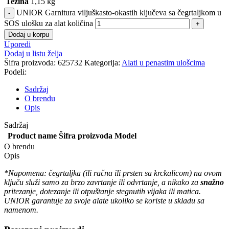
Težina
1,15 kg
UNIOR Garnitura viljuškasto-okastih ključeva sa čegrtaljkom u
SOS ulošku za alat količina
Dodaj u korpu
Uporedi
Dodaj u listu želja
Šifra proizvoda:
625732
Kategorija:
Alati u penastim ulošcima
Podeli:
Sadržaj
O brendu
Opis
Sadržaj
Product name
Šifra proizvoda
Model
O brendu
Opis
*Napomena: čegrtaljka (ili račna ili prsten sa krckalicom) na ovom
ključu služi samo za brzo zavrtanje ili odvrtanje, a nikako za
snažno
pritezanje, dotezanje ili otpuštanje stegnutih vijaka ili matica.
UNIOR garantuje za svoje alate ukoliko se koriste u skladu sa
namenom.