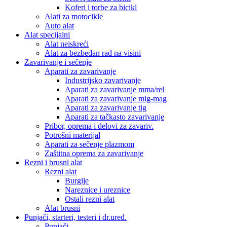
Koferi i torbe za bicikl
Alati za motocikle
Auto alat
Alat specijalni
Alat neiskreći
Alat za bezbedan rad na visini
Zavarivanje i sečenje
Aparati za zavarivanje
Industrijsko zavarivanje
Aparati za zavarivanje mma/rel
Aparati za zavarivanje mig-mag
Aparati za zavarivanje tig
Aparati za tačkasto zavarivanje
Pribor, oprema i delovi za zavariv.
Potrošni materijal
Aparati za sečenje plazmom
Zaštitna oprema za zavarivanje
Rezni i brusni alat
Rezni alat
Burgije
Nareznice i ureznice
Ostali rezni alat
Alat brusni
Punjači, starteri, testeri i dr.uređ.
Punjači