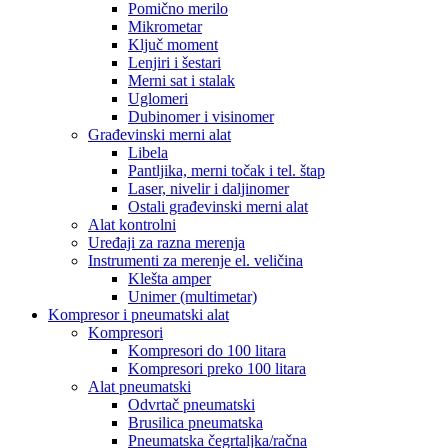
Pomično merilo
Mikrometar
Ključ moment
Lenjiri i šestari
Merni sat i stalak
Uglomeri
Dubinomer i visinomer
Građevinski merni alat
Libela
Pantljika, merni točak i tel. štap
Laser, nivelir i daljinomer
Ostali građevinski merni alat
Alat kontrolni
Uređaji za razna merenja
Instrumenti za merenje el. veličina
Klešta amper
Unimer (multimetar)
Kompresor i pneumatski alat
Kompresori
Kompresori do 100 litara
Kompresori preko 100 litara
Alat pneumatski
Odvrtač pneumatski
Brusilica pneumatska
Pneumatska čegrtaljka/račna