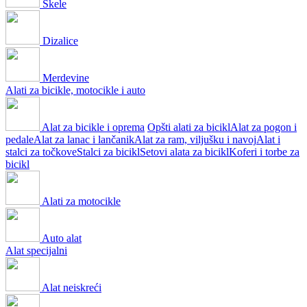
Skele
Dizalice
Merdevine
Alati za bicikle, motocikle i auto
Alat za bicikle i oprema
Opšti alati za bicikl
Alat za pogon i
pedale
Alat za lanac i lančanik
Alat za ram, viljušku i navoj
Alat i
stalci za točkove
Stalci za bicikl
Setovi alata za bicikl
Koferi i torbe za
bicikl
Alati za motocikle
Auto alat
Alat specijalni
Alat neiskreći