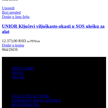
Uporedi
Brzi pregled
Dodaj u listu želja
UNIOR Ključevi viljuškasto-okasti u SOS ulošku za
alat
12.373,00
RSD
sa PDVom
Dodaj u korpu
964/2SOS
PRODAJA
IZDVAJAMO
NOVO
AKCIJE
KORISNIČKI NALOG
ULOGUJTE SE OVDE
ZABORAVLJENA LOZINKA
REGISTRACIJA