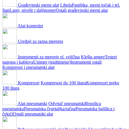
Građevinski merni alat
Libela
Pantljika, merni točak i tel.
štap
Laser, nivelir i daljinomer
Ostali građevinski merni alat
Alat kontrolni
Uređaji za razna merenja
Instrumenti za merenje el. veličina
Klešta amper
Testeri
napona i kablova
Unimer (multimetar)
Instrumenti ostali
Kompresor i pneumatski alat
Kompresori
Kompresori do 100 litara
Kompresori preko
100 litara
Alat pneumatski
Odvrtač pneumatski
Brusilica
pneumatska
Pneumatska čegrtaljka/račna
Pneumatska bušilica i
čekići
Ostali pneumatski alat