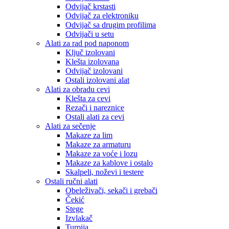
Odvijač krstasti
Odvijač za elektroniku
Odvijač sa drugim profilima
Odvijači u setu
Alati za rad pod naponom
Ključ izolovani
Klešta izolovana
Odvijač izolovani
Ostali izolovani alat
Alati za obradu cevi
Klešta za cevi
Rezači i nareznice
Ostali alati za cevi
Alati za sečenje
Makaze za lim
Makaze za armaturu
Makaze za voće i lozu
Makaze za kablove i ostalo
Skalpeli, noževi i testere
Ostali ručni alati
Obeleživači, sekači i grebači
Čekić
Stege
Izvlakač
Turpija