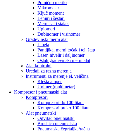
Pomično merilo
Mikrometar
Ključ moment
Lenjiri i šestari
Merni sat i stalak
Uglomeri
Dubinomer i visinomer
Građevinski merni alat
Libela
Pantljika, merni točak i tel. štap
Laser, nivelir i daljinomer
Ostali građevinski merni alat
Alat kontrolni
Uređaji za razna merenja
Instrumenti za merenje el. veličina
Klešta amper
Unimer (multimetar)
Kompresor i pneumatski alat
Kompresori
Kompresori do 100 litara
Kompresori preko 100 litara
Alat pneumatski
Odvrtač pneumatski
Brusilica pneumatska
Pneumatska čegrtaljka/račna