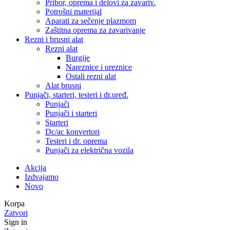
Pribor, oprema i delovi za zavariv.
Potrošni materijal
Aparati za sečenje plazmom
Zaštitna oprema za zavarivanje
Rezni i brusni alat
Rezni alat
Burgije
Nareznice i ureznice
Ostali rezni alat
Alat brusni
Punjači, starteri, testeri i dr.uređ.
Punjači
Punjači i starteri
Starteri
Dc/ac konvertori
Testeri i dr. oprema
Punjači za električna vozila
Akcija
Izdvajamo
Novo
Korpa
Zatvori
Sign in