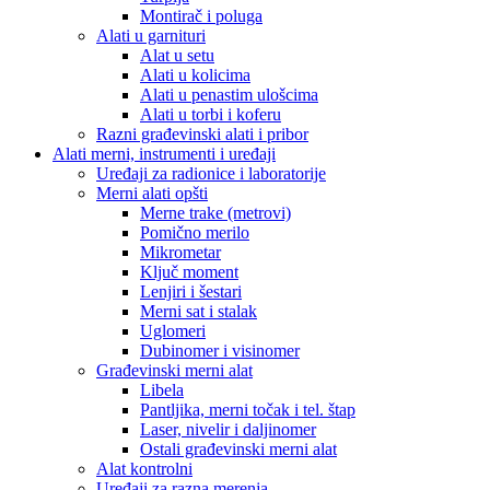
Montirač i poluga
Alati u garnituri
Alat u setu
Alati u kolicima
Alati u penastim ulošcima
Alati u torbi i koferu
Razni građevinski alati i pribor
Alati merni, instrumenti i uređaji
Uređaji za radionice i laboratorije
Merni alati opšti
Merne trake (metrovi)
Pomično merilo
Mikrometar
Ključ moment
Lenjiri i šestari
Merni sat i stalak
Uglomeri
Dubinomer i visinomer
Građevinski merni alat
Libela
Pantljika, merni točak i tel. štap
Laser, nivelir i daljinomer
Ostali građevinski merni alat
Alat kontrolni
Uređaji za razna merenja