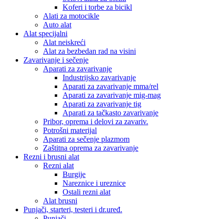
Koferi i torbe za bicikl
Alati za motocikle
Auto alat
Alat specijalni
Alat neiskreći
Alat za bezbedan rad na visini
Zavarivanje i sečenje
Aparati za zavarivanje
Industrijsko zavarivanje
Aparati za zavarivanje mma/rel
Aparati za zavarivanje mig-mag
Aparati za zavarivanje tig
Aparati za tačkasto zavarivanje
Pribor, oprema i delovi za zavariv.
Potrošni materijal
Aparati za sečenje plazmom
Zaštitna oprema za zavarivanje
Rezni i brusni alat
Rezni alat
Burgije
Nareznice i ureznice
Ostali rezni alat
Alat brusni
Punjači, starteri, testeri i dr.uređ.
Punjači