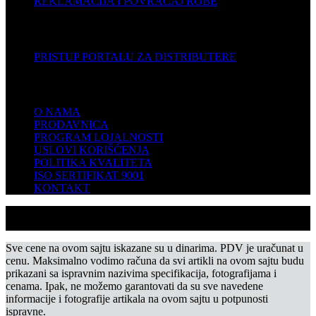
REKLAMACIJA I POVRAĆAJ ROBE
DISTRIBUTERI
PRISTUP PORTALU ZA DISTRIBUTERE
KOMPANIJA
O NAMA
PRODAVNICA
PROGRAM LOJALNOSTI
USLOVI KORIŠĆENJA
POLITIKA KVALITETA
ISO SERTIFIKAT 9001
KONTAKT
Sve cene na ovom sajtu iskazane su u dinarima. PDV je uračunat u
cenu. Maksimalno vodimo računa da svi artikli na ovom sajtu budu
prikazani sa ispravnim nazivima specifikacija, fotografijama i
cenama. Ipak, ne možemo garantovati da su sve navedene
informacije i fotografije artikala na ovom sajtu u potpunosti
ispravne.