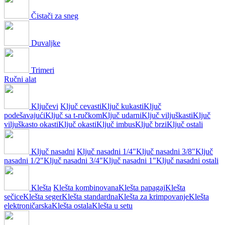
Čistači za sneg
Duvaljke
Trimeri
Ručni alat
Ključevi
Ključ cevasti
Ključ kukasti
Ključ
podešavajući
Ključ sa t-ručkom
Ključ udarni
Ključ viljuškasti
Ključ
viljuškasto okasti
Ključ okasti
Ključ imbus
Ključ brzi
Ključ ostali
Ključ nasadni
Ključ nasadni 1/4"
Ključ nasadni 3/8"
Ključ
nasadni 1/2"
Ključ nasadni 3/4"
Ključ nasadni 1"
Ključ nasadni ostali
Klešta
Klešta kombinovana
Klešta papagaj
Klešta
sečice
Klešta seger
Klešta standardna
Klešta za krimpovanje
Klešta
elektroničarska
Klešta ostala
Klešta u setu