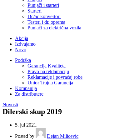
Punjači i starteri
Starteri
Dc/ac konvertori
Testeri i dr. oprema
Punjači za električna vozila
Akcija
Izdvajamo
Novo
Podrška
Garancija Kvaliteta
Pravo na reklamaciju
Reklamacije i povraćaj robe
Unior Trajna Garancija
Kompanija
Za distributere
Novosti
Dilerski skup 2019
5. jul 2021.
Posted by
Dejan Milicevic