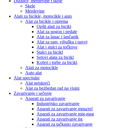
Dizalice, merdevine i skele
Skele
Merdevine
Alati za bicikle, motocikle i auto
Alat za bicikle i oprema
Opšti alati za bicikl
Alat za pogon i pedale
Alat za lanac i lančanik
Alat za ram, viljušku i navoj
Alat i stalci za točkove
Stalci za bicikl
Setovi alata za bicikl
Koferi i torbe za bicikl
Alati za motocikle
Auto alat
Alat specijalni
Alat neiskreći
Alat za bezbedan rad na visini
Zavarivanje i sečenje
Aparati za zavarivanje
Industrijsko zavarivanje
Aparati za zavarivanje mma/rel
Aparati za zavarivanje mig-mag
Aparati za zavarivanje tig
Aparati za tačkasto zavarivanje