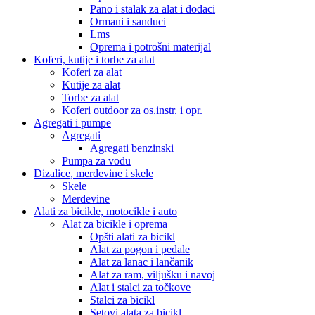
Pano i stalak za alat i dodaci
Ormani i sanduci
Lms
Oprema i potrošni materijal
Koferi, kutije i torbe za alat
Koferi za alat
Kutije za alat
Torbe za alat
Koferi outdoor za os.instr. i opr.
Agregati i pumpe
Agregati
Agregati benzinski
Pumpa za vodu
Dizalice, merdevine i skele
Skele
Merdevine
Alati za bicikle, motocikle i auto
Alat za bicikle i oprema
Opšti alati za bicikl
Alat za pogon i pedale
Alat za lanac i lančanik
Alat za ram, viljušku i navoj
Alat i stalci za točkove
Stalci za bicikl
Setovi alata za bicikl