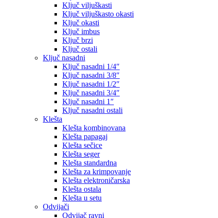
Ključ viljuškasti
Ključ viljuškasto okasti
Ključ okasti
Ključ imbus
Ključ brzi
Ključ ostali
Ključ nasadni
Ključ nasadni 1/4″
Ključ nasadni 3/8″
Ključ nasadni 1/2″
Ključ nasadni 3/4″
Ključ nasadni 1″
Ključ nasadni ostali
Klešta
Klešta kombinovana
Klešta papagaj
Klešta sečice
Klešta seger
Klešta standardna
Klešta za krimpovanje
Klešta elektroničarska
Klešta ostala
Klešta u setu
Odvijači
Odvijač ravni