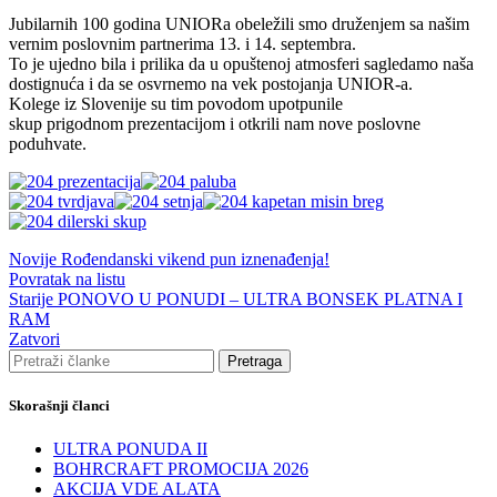
Jubilarnih 100 godina UNIORa obeležili smo druženjem sa našim
vernim poslovnim partnerima 13. i 14. septembra.
To je ujedno bila i prilika da u opuštenoj atmosferi sagledamo naša
dostignuća i da se osvrnemo na vek postojanja UNIOR-a.
Kolege iz Slovenije su tim povodom upotpunile
skup prigodnom prezentacijom i otkrili nam nove poslovne
poduhvate.
Novije
Rođendanski vikend pun iznenađenja!
Povratak na listu
Starije
PONOVO U PONUDI – ULTRA BONSEK PLATNA I
RAM
Zatvori
Pretraga
Skorašnji članci
ULTRA PONUDA II
BOHRCRAFT PROMOCIJA 2026
AKCIJA VDE ALATA