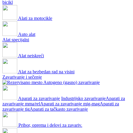
bicikl
Alati za motocikle
Auto alat
Alat specijalni
Alat neiskreći
Alat za bezbedan rad na visini
Zavarivanje i sečenje
Autogeno (gasno) zavarivanje
Aparati za zavarivanje
Industrijsko zavarivanje
Aparati za
zavarivanje mma/rel
Aparati za zavarivanje mig-mag
Aparati za
zavarivanje tig
Aparati za tačkasto zavarivanje
Pribor, oprema i delovi za zavariv.