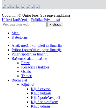
Copyright © UniorTeos. Sva prava zadržana
Uslovi korišćenja
|
Politika Privatnosti
Pretraga
Meni
Kategorije
Alati, uređ. i kompleti za limariju
Pribor i potrošni za popr. limarije
Puleri/spoteri za limariju
Baštenski alati i mašine
Freze
Kosačice i traktori
Ostalo
Trimeri
Ručni alat
Ključevi
Ključ cevasti
Ključ kukasti
Ključ podešavajući
Ključ sa t-ručkom
Ključ udarni