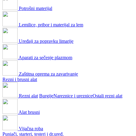
Potrošni materijal
Lemilice, pribor i materijal za lem
Uređaji za popravku limarije
Aparati za sečenje plazmom
Zaštitna oprema za zavarivanje
Rezni i brusni alat
Rezni alat
Burgije
Nareznice i ureznice
Ostali rezni alat
Alat brusni
Vijačna roba
Punjači, starteri, testeri i dr.uređ.