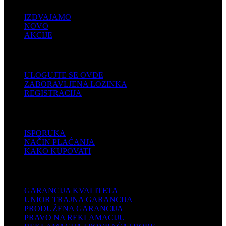
IZDVAJAMO
NOVO
AKCIJE
KORISNIČKI NALOG
ULOGUJTE SE OVDE
ZABORAVLJENA LOZINKA
REGISTRACIJA
POMOĆ
ISPORUKA
NAČIN PLAĆANJA
KAKO KUPOVATI
PODRŠKA
GARANCIJA KVALITETA
UNIOR TRAJNA GARANCIJA
PRODUŽENA GARANCIJA
PRAVO NA REKLAMACIJU