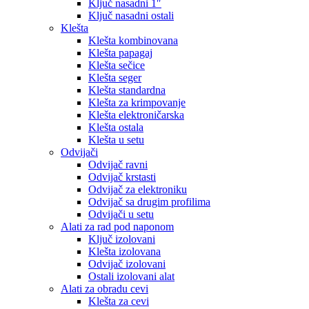
Ključ nasadni 1″
Ključ nasadni ostali
Klešta
Klešta kombinovana
Klešta papagaj
Klešta sečice
Klešta seger
Klešta standardna
Klešta za krimpovanje
Klešta elektroničarska
Klešta ostala
Klešta u setu
Odvijači
Odvijač ravni
Odvijač krstasti
Odvijač za elektroniku
Odvijač sa drugim profilima
Odvijači u setu
Alati za rad pod naponom
Ključ izolovani
Klešta izolovana
Odvijač izolovani
Ostali izolovani alat
Alati za obradu cevi
Klešta za cevi