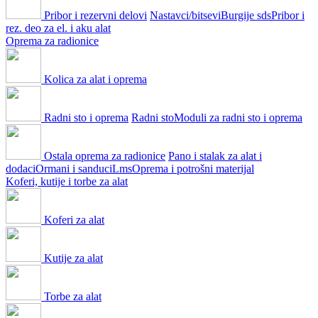
Pribor i rezervni delovi
Nastavci/bitsevi
Burgije sds
Pribor i
rez. deo za el. i aku alat
Oprema za radionice
Kolica za alat i oprema
Radni sto i oprema
Radni sto
Moduli za radni sto i oprema
Ostala oprema za radionice
Pano i stalak za alat i
dodaci
Ormani i sanduci
Lms
Oprema i potrošni materijal
Koferi, kutije i torbe za alat
Koferi za alat
Kutije za alat
Torbe za alat