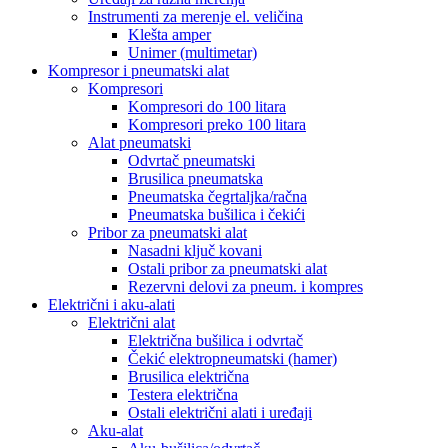
Instrumenti za merenje el. veličina
Klešta amper
Unimer (multimetar)
Kompresor i pneumatski alat
Kompresori
Kompresori do 100 litara
Kompresori preko 100 litara
Alat pneumatski
Odvrtač pneumatski
Brusilica pneumatska
Pneumatska čegrtaljka/račna
Pneumatska bušilica i čekići
Pribor za pneumatski alat
Nasadni ključ kovani
Ostali pribor za pneumatski alat
Rezervni delovi za pneum. i kompres
Električni i aku-alati
Električni alat
Električna bušilica i odvrtač
Čekić elektropneumatski (hamer)
Brusilica električna
Testera električna
Ostali električni alati i uređaji
Aku-alat