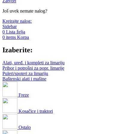
Zatvori
Još uvek nemate nalog?
Kreirajte nalog:
Sidebar
0
Lista želja
0
items
Korpa
Izaberite:
Alati, uređ. i kompleti za limariju
Pribor i potrošni za popr. limarije
Puleri/spoteri za limariju
Baštenski alati i mašine
Freze
Kosačice i traktori
Ostalo