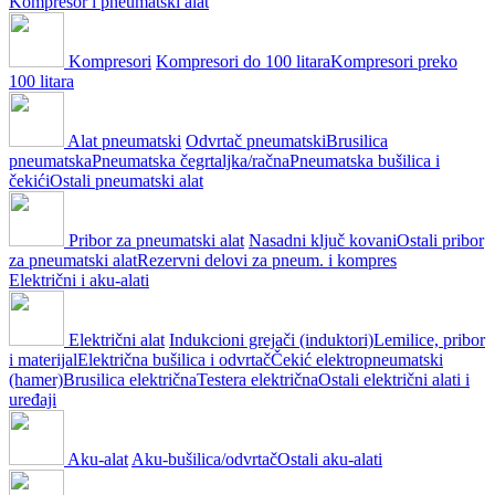
Kompresor i pneumatski alat
Kompresori
Kompresori do 100 litara
Kompresori preko
100 litara
Alat pneumatski
Odvrtač pneumatski
Brusilica
pneumatska
Pneumatska čegrtaljka/račna
Pneumatska bušilica i
čekići
Ostali pneumatski alat
Pribor za pneumatski alat
Nasadni ključ kovani
Ostali pribor
za pneumatski alat
Rezervni delovi za pneum. i kompres
Električni i aku-alati
Električni alat
Indukcioni grejači (induktori)
Lemilice, pribor
i materijal
Električna bušilica i odvrtač
Čekić elektropneumatski
(hamer)
Brusilica električna
Testera električna
Ostali električni alati i
uređaji
Aku-alat
Aku-bušilica/odvrtač
Ostali aku-alati