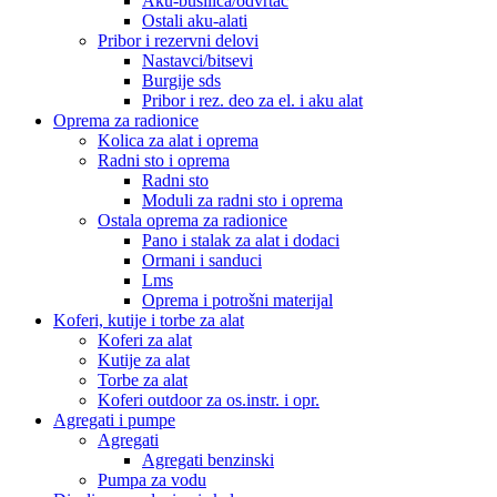
Aku-bušilica/odvrtač
Ostali aku-alati
Pribor i rezervni delovi
Nastavci/bitsevi
Burgije sds
Pribor i rez. deo za el. i aku alat
Oprema za radionice
Kolica za alat i oprema
Radni sto i oprema
Radni sto
Moduli za radni sto i oprema
Ostala oprema za radionice
Pano i stalak za alat i dodaci
Ormani i sanduci
Lms
Oprema i potrošni materijal
Koferi, kutije i torbe za alat
Koferi za alat
Kutije za alat
Torbe za alat
Koferi outdoor za os.instr. i opr.
Agregati i pumpe
Agregati
Agregati benzinski
Pumpa za vodu