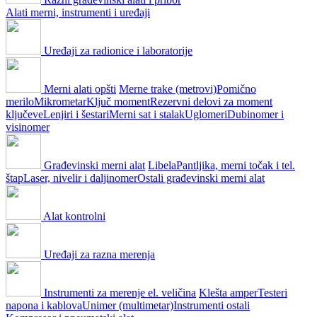
Alati merni, instrumenti i uređaji
Uređaji za radionice i laboratorije
Merni alati opšti
Merne trake (metrovi)
Pomično
merilo
Mikrometar
Ključ moment
Rezervni delovi za moment
ključeve
Lenjiri i šestari
Merni sat i stalak
Uglomeri
Dubinomer i
visinomer
Građevinski merni alat
Libela
Pantljika, merni točak i tel.
štap
Laser, nivelir i daljinomer
Ostali građevinski merni alat
Alat kontrolni
Uređaji za razna merenja
Instrumenti za merenje el. veličina
Klešta amper
Testeri
napona i kablova
Unimer (multimetar)
Instrumenti ostali