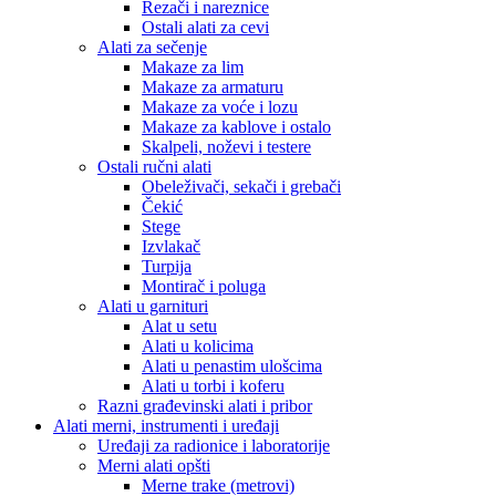
Rezači i nareznice
Ostali alati za cevi
Alati za sečenje
Makaze za lim
Makaze za armaturu
Makaze za voće i lozu
Makaze za kablove i ostalo
Skalpeli, noževi i testere
Ostali ručni alati
Obeleživači, sekači i grebači
Čekić
Stege
Izvlakač
Turpija
Montirač i poluga
Alati u garnituri
Alat u setu
Alati u kolicima
Alati u penastim ulošcima
Alati u torbi i koferu
Razni građevinski alati i pribor
Alati merni, instrumenti i uređaji
Uređaji za radionice i laboratorije
Merni alati opšti
Merne trake (metrovi)