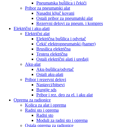
Pneumatska bušilica i čekići
Pribor za pneumatski alat
Nasadni ključ kovani
Ostali pribor za pneumatski alat
Rezervni delovi za pneum. i kompres
Električni i aku-alati
Električni alat
Električna bušilica i odvrtač
Čekić elektropneumatski (hamer)
Brusilica električna
Testera električna
Ostali električni alati i uređaji
Aku-alat
Aku-bušilica/odvrtač
Ostali aku-alati
Pribor i rezervni delovi
Nastavci/bitsevi
Burgije sds
Pribor i rez. deo za el. i aku alat
Oprema za radionice
Kolica za alat i oprema
Radni sto i oprema
Radni sto
Moduli za radni sto i oprema
Ostala oprema za radionice