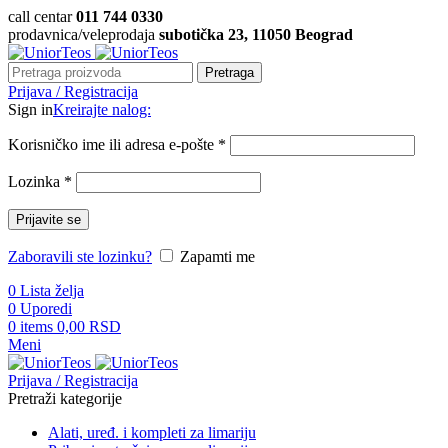
call centar
011 744 0330
prodavnica/veleprodaja
subotička 23, 11050 Beograd
Pretraga
Prijava / Registracija
Sign in
Kreirajte nalog:
Korisničko ime ili adresa e-pošte
*
Lozinka
*
Prijavite se
Zaboravili ste lozinku?
Zapamti me
0
Lista želja
0
Uporedi
0
items
0,00
RSD
Meni
Prijava / Registracija
Pretraži kategorije
Alati, uređ. i kompleti za limariju