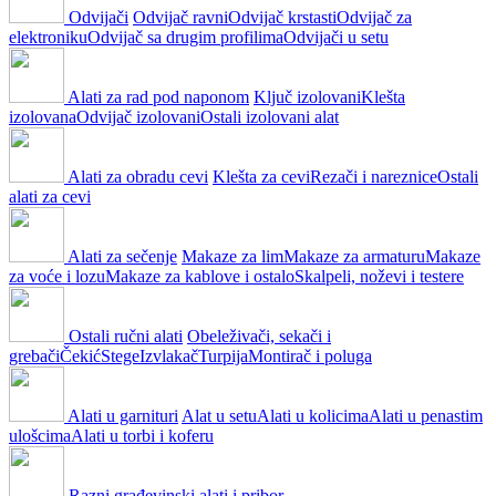
Odvijači
Odvijač ravni
Odvijač krstasti
Odvijač za
elektroniku
Odvijač sa drugim profilima
Odvijači u setu
Alati za rad pod naponom
Ključ izolovani
Klešta
izolovana
Odvijač izolovani
Ostali izolovani alat
Alati za obradu cevi
Klešta za cevi
Rezači i nareznice
Ostali
alati za cevi
Alati za sečenje
Makaze za lim
Makaze za armaturu
Makaze
za voće i lozu
Makaze za kablove i ostalo
Skalpeli, noževi i testere
Ostali ručni alati
Obeleživači, sekači i
grebači
Čekić
Stege
Izvlakač
Turpija
Montirač i poluga
Alati u garnituri
Alat u setu
Alati u kolicima
Alati u penastim
ulošcima
Alati u torbi i koferu
Razni građevinski alati i pribor