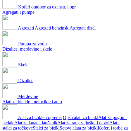
Koferi outdoor za os.instr. i opr.
Agregati i pumpe
Agregati
Agregati benzinski
Agregati dizel
Pumpa za vodu
Dizalice, merdevine i skele
Skele
Dizalice
Merdevine
Alati za bicikle, motocikle i auto
Alat za bicikle i oprema
Opšti alati za bicikl
Alat za pogon i
pedale
Alat za lanac i lančanik
Alat za ram, viljušku i navoj
Alat i
stalci za točkove
Stalci za bicikl
Setovi alata za bicikl
Koferi i torbe za