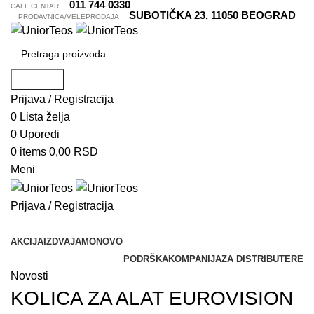
011 744 0330
CALL CENTAR
SUBOTIČKA 23, 11050 BEOGRAD
PRODAVNICA/VELEPRODAJA
Pretraga
Prijava / Registracija
0
Lista želja
0
Uporedi
0
items
0,00
RSD
Meni
Prijava / Registracija
Pretraži kategorije
AKCIJA
IZDVAJAMO
NOVO
PODRŠKA
KOMPANIJA
ZA DISTRIBUTERE
Novosti
KOLICA ZA ALAT EUROVISION