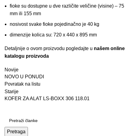
fioke su dostupne u dve različite veličine (visine) – 75
mm ili 155 mm
nosivost svake fioke pojedinačno je 40 kg
dimenzije kolica su: 720 x 440 x 895 mm
Detaljnije o ovom proizvodu pogledajte u
našem online
katalogu proizvoda
Novije
NOVO U PONUDI
Povratak na listu
Starije
KOFER ZA ALAT LS-BOXX 306 118.01
Pretraga