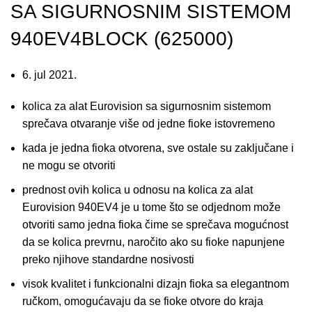
SA SIGURNOSNIM SISTEMOM
940EV4BLOCK (625000)
6. jul 2021.
kolica za alat Eurovision sa sigurnosnim sistemom
sprečava otvaranje više od jedne fioke istovremeno
kada je jedna fioka otvorena, sve ostale su zaključane i
ne mogu se otvoriti
prednost ovih kolica u odnosu na kolica za alat
Eurovision 940EV4 je u tome što se odjednom može
otvoriti samo jedna fioka čime se sprečava mogućnost
da se kolica prevrnu, naročito ako su fioke napunjene
preko njihove standardne nosivosti
visok kvalitet i funkcionalni dizajn fioka sa elegantnom
ručkom, omogućavaju da se fioke otvore do kraja