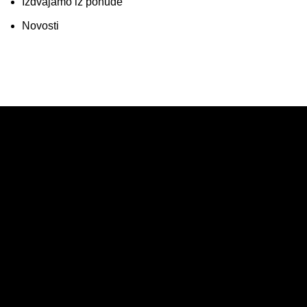
Izdvajamo iz ponude
Novosti
PRODAJA
IZDVAJAMO
NOVO
AKCIJE
KORISNIČKI NALOG