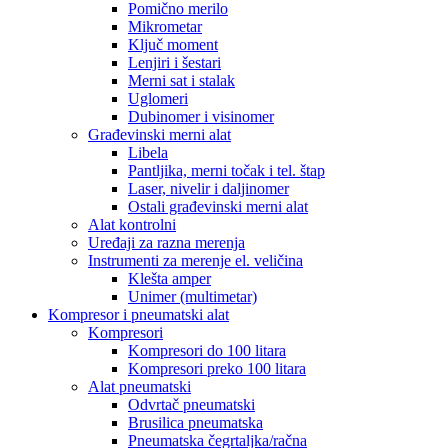
Pomično merilo
Mikrometar
Ključ moment
Lenjiri i šestari
Merni sat i stalak
Uglomeri
Dubinomer i visinomer
Građevinski merni alat
Libela
Pantljika, merni točak i tel. štap
Laser, nivelir i daljinomer
Ostali građevinski merni alat
Alat kontrolni
Uređaji za razna merenja
Instrumenti za merenje el. veličina
Klešta amper
Unimer (multimetar)
Kompresor i pneumatski alat
Kompresori
Kompresori do 100 litara
Kompresori preko 100 litara
Alat pneumatski
Odvrtač pneumatski
Brusilica pneumatska
Pneumatska čegrtaljka/račna