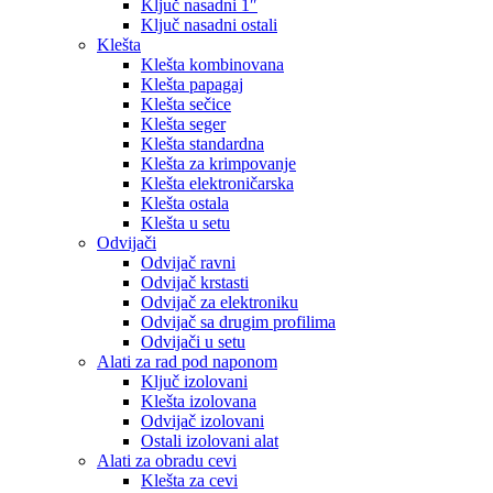
Ključ nasadni 1″
Ključ nasadni ostali
Klešta
Klešta kombinovana
Klešta papagaj
Klešta sečice
Klešta seger
Klešta standardna
Klešta za krimpovanje
Klešta elektroničarska
Klešta ostala
Klešta u setu
Odvijači
Odvijač ravni
Odvijač krstasti
Odvijač za elektroniku
Odvijač sa drugim profilima
Odvijači u setu
Alati za rad pod naponom
Ključ izolovani
Klešta izolovana
Odvijač izolovani
Ostali izolovani alat
Alati za obradu cevi
Klešta za cevi