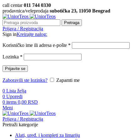
call centar
011 744 0330
prodavnica/veleprodaja
subotička 23, 11050 Beograd
Pretraga
Prijava / Registracija
Sign in
Kreirajte nalog:
Korisničko ime ili adresa e-pošte
*
Lozinka
*
Prijavite se
Zaboravili ste lozinku?
Zapamti me
0
Lista želja
0
Uporedi
0
items
0,00
RSD
Meni
Prijava / Registracija
Pretraži kategorije
Alati, uređ. i kompleti za limariju