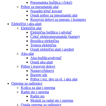
Pneumatska bušilica i čekići
Pribor za pneumatski alat
Nasadni ključ kovani
Ostali pribor za pneumatski alat
Rezervni delovi za pneum. i kompres
Električni i aku-alati
Električni alat
Električna bušilica i odvrtač
Čekić elektropneumatski (hamer)
Brusilica električna
Testera električna
Ostali električni alati i uređaji
Aku-alat
Aku-bušilica/odvrtač
Ostali aku-alati
Pribor i rezervni delovi
Nastavci/bitsevi
Burgije sds
Pribor i rez. deo za el. i aku alat
Oprema za radionice
Kolica za alat i oprema
Radni sto i oprema
Radni sto
Moduli za radni sto i oprema
Ostala oprema za radionice