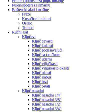
Pribor i potrošni za popr. limarije
Puleri/spoteri za limariju
Baštenski alati i mašine
Freze
Kosačice i traktori
Ostalo
Trimeri
Ručni alat
Ključevi
Ključ cevasti
Ključ kukasti
Ključ podešavajući
Ključ sa t-ručkom
Ključ udarni
Ključ viljuškasti
Ključ viljuškasto okasti
Ključ okasti
Ključ imbus
Ključ brzi
Ključ ostali
Ključ nasadni
Ključ nasadni 1/4″
Ključ nasadni 3/8″
Ključ nasadni 1/2″
Ključ nasadni 3/4″