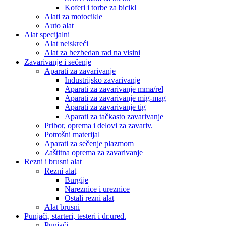
Koferi i torbe za bicikl
Alati za motocikle
Auto alat
Alat specijalni
Alat neiskreći
Alat za bezbedan rad na visini
Zavarivanje i sečenje
Aparati za zavarivanje
Industrijsko zavarivanje
Aparati za zavarivanje mma/rel
Aparati za zavarivanje mig-mag
Aparati za zavarivanje tig
Aparati za tačkasto zavarivanje
Pribor, oprema i delovi za zavariv.
Potrošni materijal
Aparati za sečenje plazmom
Zaštitna oprema za zavarivanje
Rezni i brusni alat
Rezni alat
Burgije
Nareznice i ureznice
Ostali rezni alat
Alat brusni
Punjači, starteri, testeri i dr.uređ.
Punjači