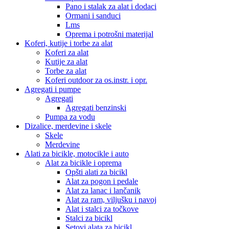
Pano i stalak za alat i dodaci
Ormani i sanduci
Lms
Oprema i potrošni materijal
Koferi, kutije i torbe za alat
Koferi za alat
Kutije za alat
Torbe za alat
Koferi outdoor za os.instr. i opr.
Agregati i pumpe
Agregati
Agregati benzinski
Pumpa za vodu
Dizalice, merdevine i skele
Skele
Merdevine
Alati za bicikle, motocikle i auto
Alat za bicikle i oprema
Opšti alati za bicikl
Alat za pogon i pedale
Alat za lanac i lančanik
Alat za ram, viljušku i navoj
Alat i stalci za točkove
Stalci za bicikl
Setovi alata za bicikl