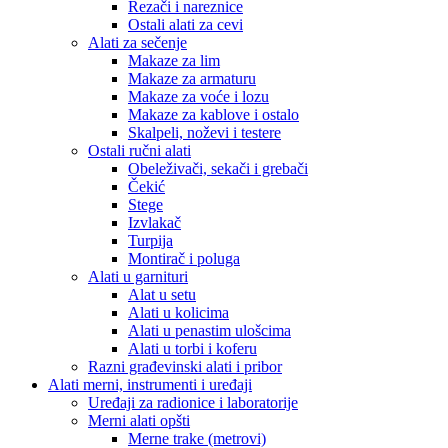
Rezači i nareznice
Ostali alati za cevi
Alati za sečenje
Makaze za lim
Makaze za armaturu
Makaze za voće i lozu
Makaze za kablove i ostalo
Skalpeli, noževi i testere
Ostali ručni alati
Obeleživači, sekači i grebači
Čekić
Stege
Izvlakač
Turpija
Montirač i poluga
Alati u garnituri
Alat u setu
Alati u kolicima
Alati u penastim ulošcima
Alati u torbi i koferu
Razni građevinski alati i pribor
Alati merni, instrumenti i uređaji
Uređaji za radionice i laboratorije
Merni alati opšti
Merne trake (metrovi)