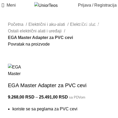
Meni
Prijava / Registracija
Izdvajamo iz ponude
Početna
Električni i aku-alati
Električni alat
Ostali električni alati i uređaji
EGA Master Adapter za PVC cevi
Povratak na proizvode
62895
EGA Master Adapter za PVC cevi
9.268,00
RSD
–
25.491,00
RSD
sa PDVom
koriste se sa peglama za PVC cevi