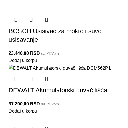
BOSCH Usisivač za mokro i suvo
usisavanje
23.440,00
RSD
sa PDVom
Dodaj u korpu
DEWALT Akumulatorski duvač lišća
37.200,00
RSD
sa PDVom
Dodaj u korpu