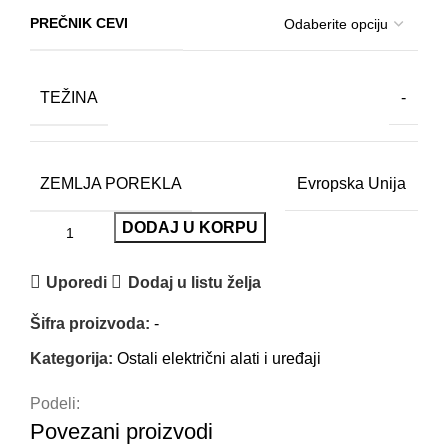
PREČNIK CEVI
TEŽINA
-
ZEMLJA POREKLA
Evropska Unija
DODAJ U KORPU
Uporedi
Dodaj u listu želja
Šifra proizvoda:
-
Kategorija:
Ostali električni alati i uređaji
Podeli:
Povezani proizvodi