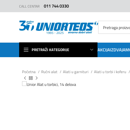
011 744 0330
CALL CENTAR
AKCIJA
IZDVAJAM
PRETRAŽI KATEGORIJE
Početna
Ručni alat
Alati u garnituri
Alati u torbi i koferu