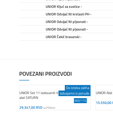
UNIOR Ključ za svećice -
UNIOR Odvijač NI krstasti PH -
UNIOR Odvijač NI pljosnati -
UNIOR Odvijač NI pljosnati -
UNIOR Čekić bravarski -
POVEZANI PROIZVODI
Do isteka zaliha
UNIOR Set 11 izolovanih VDE alata u torbi za
UNIOR Alat 
Izdvajamo iz ponude
alat SATURN
900/11S
15.550,00
Dodaj U K
29.347,00
RSD
sa PDVom
Dodaj U Korpu