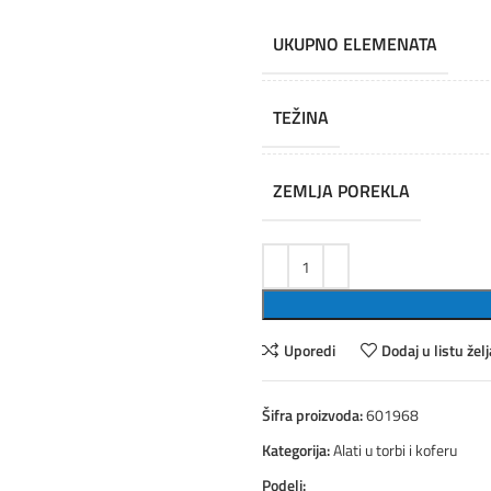
UKUPNO ELEMENATA
TEŽINA
ZEMLJA POREKLA
Uporedi
Dodaj u listu želj
Šifra proizvoda:
601968
Kategorija:
Alati u torbi i koferu
Podeli: