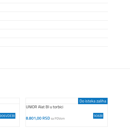
Do isteka zaliha
UNIOR Alat BI u torbici
EGA Maste
906VDEBI
906BI
8.801,00
RSD
10.851,
sa PDVom
Dodaj U Korpu
Dodaj U