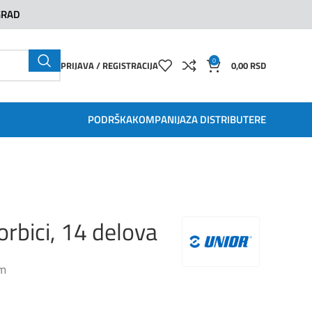
GRAD
0
PRIJAVA / REGISTRACIJA
0,00
RSD
PODRŠKA
KOMPANIJA
ZA DISTRIBUTERE
orbici, 14 delova
m