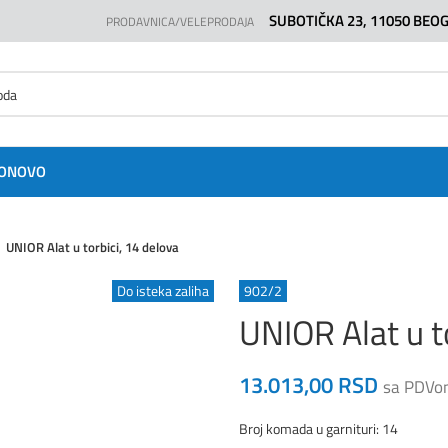
SUBOTIČKA 23, 11050 BEO
PRODAVNICA/VELEPRODAJA
O
NOVO
UNIOR Alat u torbici, 14 delova
Do isteka zaliha
902/2
UNIOR Alat u t
13.013,00
RSD
sa PDVo
Broj komada u garnituri: 14