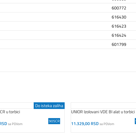
600772
616430
616423
616424
601799
Do isteka zaliha
CR u torbici
UNIOR Izolovani VDE BI alat u torbici
905CR
RSD
11.329,00
RSD
sa PDVom
sa PDVom
orpu
Dodaj U Korpu