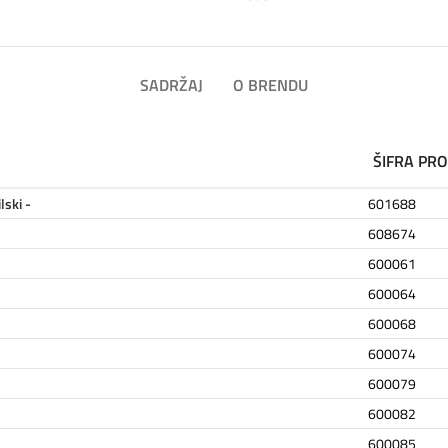
SADRŽAJ
O BRENDU
ŠIFRA PR
ski -
601688
608674
600061
600064
600068
600074
600079
600082
600085