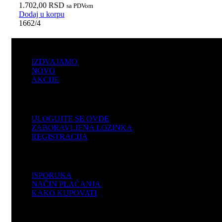
1.702,00
RSD
sa PDVom
Dodaj u korpu
1662/4
PRODAJA
IZDVAJAMO
NOVO
AKCIJE
KORISNIČKI NALOG
ULOGUJTE SE OVDE
ZABORAVLJENA LOZINKA
REGISTRACIJA
POMOĆ
ISPORUKA
NAČIN PLAĆANJA
KAKO KUPOVATI
PODRŠKA