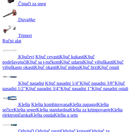
Čistači za sneg
Duvaljke
Trimeri
Ručni alat
Ključevi
Ključ cevasti
Ključ kukasti
Ključ
podešavajući
Ključ sa t-ručkom
Ključ udarni
Ključ viljuškasti
Ključ
viljuškasto okasti
Ključ okasti
Ključ imbus
Ključ brzi
Ključ ostali
Ključ nasadni
Ključ nasadni 1/4"
Ključ nasadni 3/8"
Ključ
nasadni 1/2"
Ključ nasadni 3/4"
Ključ nasadni 1"
Ključ nasadni ostali
Klešta
Klešta kombinovana
Klešta papagaj
Klešta
sečice
Klešta seger
Klešta standardna
Klešta za krimpovanje
Klešta
elektroničarska
Klešta ostala
Klešta u setu
Odvijači
Odvijač ravni
Odvijač krstasti
Odvijač za