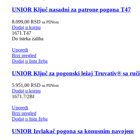
UNIOR Ključ nasadni za patrone pogona T47
8.099,00
RSD
sa PDVom
Dodaj u korpu
1671.T47
Do isteka zaliha
Uporedi
Brzi pregled
Dodaj u listu želja
UNIOR Ključ za pogonski ležaj Truvativ® sa ruč
5.951,00
RSD
sa PDVom
Dodaj u korpu
1671.7/2BI
Uporedi
Brzi pregled
Dodaj u listu želja
UNIOR Izvlakač pogona sa konusnim navojem