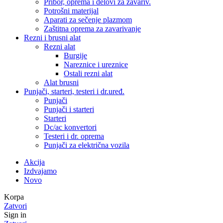
Pribor, oprema i delovi za zavariv.
Potrošni materijal
Aparati za sečenje plazmom
Zaštitna oprema za zavarivanje
Rezni i brusni alat
Rezni alat
Burgije
Nareznice i ureznice
Ostali rezni alat
Alat brusni
Punjači, starteri, testeri i dr.uređ.
Punjači
Punjači i starteri
Starteri
Dc/ac konvertori
Testeri i dr. oprema
Punjači za električna vozila
Akcija
Izdvajamo
Novo
Korpa
Zatvori
Sign in