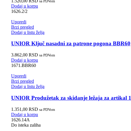
1.520,00
RSD
sa PDVom
Dodaj u korpu
1626.2/2
Uporedi
Brzi pregled
Dodaj u listu želja
UNIOR Ključ nasadni za patrone pogona BBR60
3.862,00
RSD
sa PDVom
Dodaj u korpu
1671.BBR60
Uporedi
Brzi pregled
Dodaj u listu želja
UNIOR Produžetak za skidanje ležaja za artikal 
1.351,00
RSD
sa PDVom
Dodaj u korpu
1626.14A
Do isteka zaliha