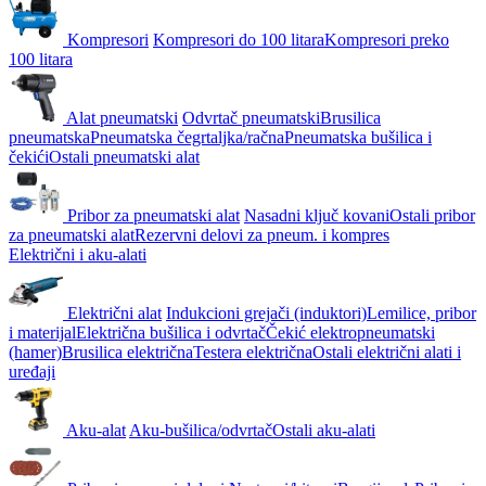
Kompresori
Kompresori do 100 litara
Kompresori preko
100 litara
Alat pneumatski
Odvrtač pneumatski
Brusilica
pneumatska
Pneumatska čegrtaljka/račna
Pneumatska bušilica i
čekići
Ostali pneumatski alat
Pribor za pneumatski alat
Nasadni ključ kovani
Ostali pribor
za pneumatski alat
Rezervni delovi za pneum. i kompres
Električni i aku-alati
Električni alat
Indukcioni grejači (induktori)
Lemilice, pribor
i materijal
Električna bušilica i odvrtač
Čekić elektropneumatski
(hamer)
Brusilica električna
Testera električna
Ostali električni alati i
uređaji
Aku-alat
Aku-bušilica/odvrtač
Ostali aku-alati