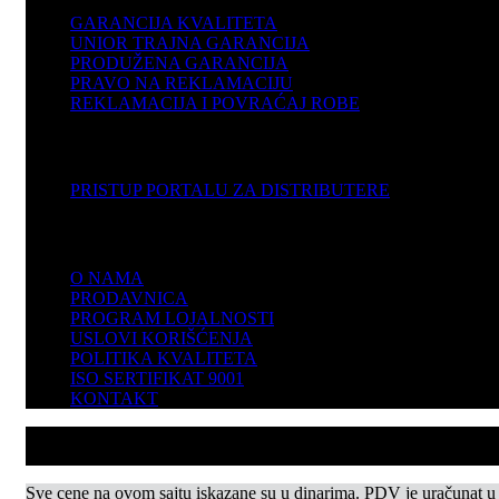
GARANCIJA KVALITETA
UNIOR TRAJNA GARANCIJA
PRODUŽENA GARANCIJA
PRAVO NA REKLAMACIJU
REKLAMACIJA I POVRAĆAJ ROBE
DISTRIBUTERI
PRISTUP PORTALU ZA DISTRIBUTERE
KOMPANIJA
O NAMA
PRODAVNICA
PROGRAM LOJALNOSTI
USLOVI KORIŠĆENJA
POLITIKA KVALITETA
ISO SERTIFIKAT 9001
KONTAKT
Sve cene na ovom sajtu iskazane su u dinarima. PDV je uračunat u