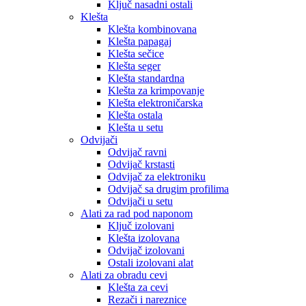
Ključ nasadni ostali
Klešta
Klešta kombinovana
Klešta papagaj
Klešta sečice
Klešta seger
Klešta standardna
Klešta za krimpovanje
Klešta elektroničarska
Klešta ostala
Klešta u setu
Odvijači
Odvijač ravni
Odvijač krstasti
Odvijač za elektroniku
Odvijač sa drugim profilima
Odvijači u setu
Alati za rad pod naponom
Ključ izolovani
Klešta izolovana
Odvijač izolovani
Ostali izolovani alat
Alati za obradu cevi
Klešta za cevi
Rezači i nareznice