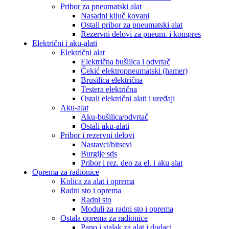
Pribor za pneumatski alat
Nasadni ključ kovani
Ostali pribor za pneumatski alat
Rezervni delovi za pneum. i kompres
Električni i aku-alati
Električni alat
Električna bušilica i odvrtač
Čekić elektropneumatski (hamer)
Brusilica električna
Testera električna
Ostali električni alati i uređaji
Aku-alat
Aku-bušilica/odvrtač
Ostali aku-alati
Pribor i rezervni delovi
Nastavci/bitsevi
Burgije sds
Pribor i rez. deo za el. i aku alat
Oprema za radionice
Kolica za alat i oprema
Radni sto i oprema
Radni sto
Moduli za radni sto i oprema
Ostala oprema za radionice
Pano i stalak za alat i dodaci