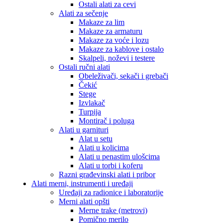
Ostali alati za cevi
Alati za sečenje
Makaze za lim
Makaze za armaturu
Makaze za voće i lozu
Makaze za kablove i ostalo
Skalpeli, noževi i testere
Ostali ručni alati
Obeleživači, sekači i grebači
Čekić
Stege
Izvlakač
Turpija
Montirač i poluga
Alati u garnituri
Alat u setu
Alati u kolicima
Alati u penastim ulošcima
Alati u torbi i koferu
Razni građevinski alati i pribor
Alati merni, instrumenti i uređaji
Uređaji za radionice i laboratorije
Merni alati opšti
Merne trake (metrovi)
Pomično merilo