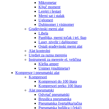
Mikrometar
Ključ moment
Lenjiri i šestari
Merni sat i stalak
Uglomeri
Dubinomer i visinomer
Građevinski merni alat
Libela
Pantljika, merni točak i tel. štap
Laser, nivelir i daljinomer
Ostali građevinski merni alat
Alat kontrolni
Uređaji za razna merenja
Instrumenti za merenje el. veličina
Klešta amper
Unimer (multimetar)
Kompresor i pneumatski alat
Kompresori
Kompresori do 100 litara
Kompresori preko 100 litara
Alat pneumatski
Odvrtač pneumatski
Brusilica pneumatska
Pneumatska čegrtaljka/račna
Pneumatska bušilica i čekići