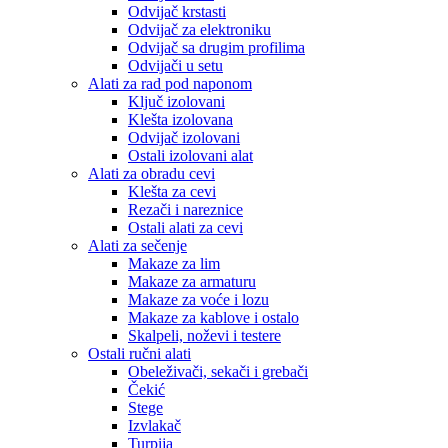
Odvijač krstasti
Odvijač za elektroniku
Odvijač sa drugim profilima
Odvijači u setu
Alati za rad pod naponom
Ključ izolovani
Klešta izolovana
Odvijač izolovani
Ostali izolovani alat
Alati za obradu cevi
Klešta za cevi
Rezači i nareznice
Ostali alati za cevi
Alati za sečenje
Makaze za lim
Makaze za armaturu
Makaze za voće i lozu
Makaze za kablove i ostalo
Skalpeli, noževi i testere
Ostali ručni alati
Obeleživači, sekači i grebači
Čekić
Stege
Izvlakač
Turpija