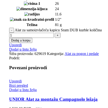
26
24
11.6
1/2"
Težina
81 g
Alat za samoizvlačeću kapicu Sram DUB kurble količina
Dodaj u korpu
Uporedi
Dodaj u listu želja
Šifra proizvoda:
629619
Kategorija:
Alat za pogon i pedale
Podeli:
Povezani proizvodi
Uporedi
Brzi pregled
Dodaj u listu želja
UNIOR Alat za montažu Campagnolo ležaja