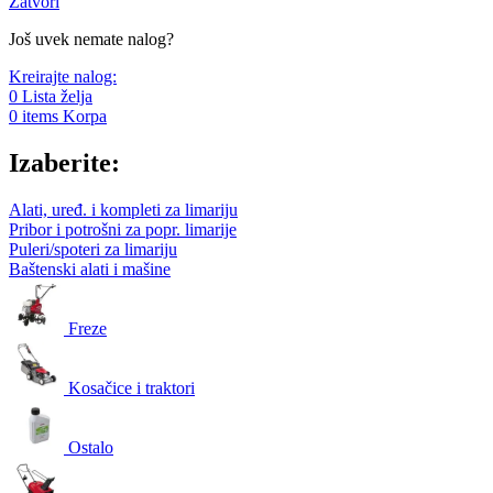
Zatvori
Još uvek nemate nalog?
Kreirajte nalog:
0
Lista želja
0
items
Korpa
Izaberite:
Alati, uređ. i kompleti za limariju
Pribor i potrošni za popr. limarije
Puleri/spoteri za limariju
Baštenski alati i mašine
Freze
Kosačice i traktori
Ostalo