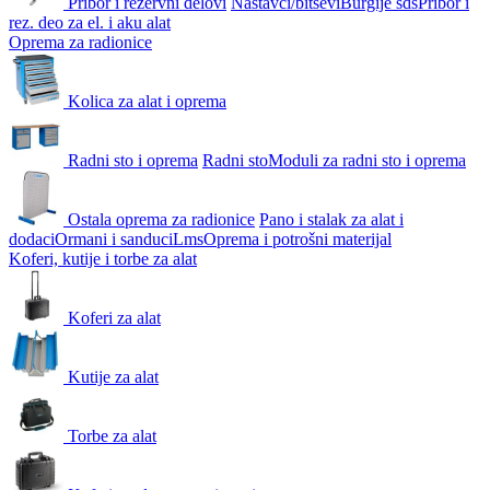
Pribor i rezervni delovi
Nastavci/bitsevi
Burgije sds
Pribor i
rez. deo za el. i aku alat
Oprema za radionice
Kolica za alat i oprema
Radni sto i oprema
Radni sto
Moduli za radni sto i oprema
Ostala oprema za radionice
Pano i stalak za alat i
dodaci
Ormani i sanduci
Lms
Oprema i potrošni materijal
Koferi, kutije i torbe za alat
Koferi za alat
Kutije za alat
Torbe za alat