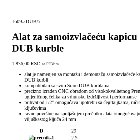
1609.2DUB/5
Alat za samoizvlačeću kapic
DUB kurble
1.836,00
RSD
sa PDVom
alat je namenjen za montažu i demontažu samoizvlačeće k
DUB kurbli
kompatibilan sa svim Sram DUB kurblama
precizno izrađen CNC obradom od visokokvalitetnog Pre
ugljeničnog čelika za vrhunsku izdržljivost i performanse
prihvat od 1/2″ omogućava upotrebu sa čegrtaljkama, ruč
ključevima
ravne površine na spoljašnjem prečniku alata omogućavaju
viljuškastog ključa 24 mm
D
29
2.5