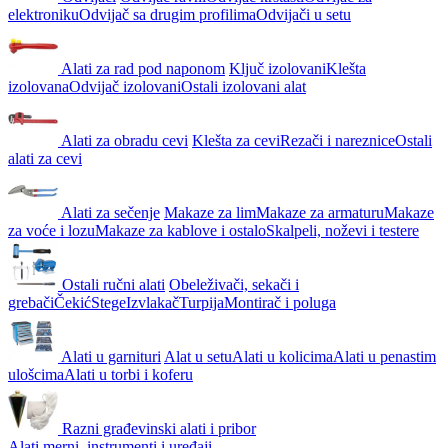
elektroniku
Odvijač sa drugim profilima
Odvijači u setu
Alati za rad pod naponom
Ključ izolovani
Klešta
izolovana
Odvijač izolovani
Ostali izolovani alat
Alati za obradu cevi
Klešta za cevi
Rezači i nareznice
Ostali
alati za cevi
Alati za sečenje
Makaze za lim
Makaze za armaturu
Makaze
za voće i lozu
Makaze za kablove i ostalo
Skalpeli, noževi i testere
Ostali ručni alati
Obeleživači, sekači i
grebači
Čekić
Stege
Izvlakač
Turpija
Montirač i poluga
Alati u garnituri
Alat u setu
Alati u kolicima
Alati u penastim
ulošcima
Alati u torbi i koferu
Razni građevinski alati i pribor
Alati merni, instrumenti i uređaji