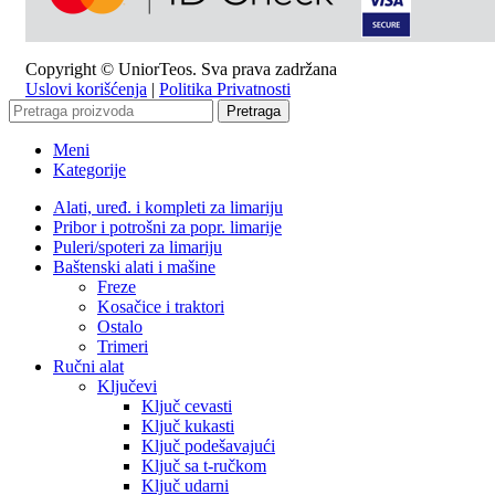
Copyright © UniorTeos. Sva prava zadržana
Uslovi korišćenja
|
Politika Privatnosti
Pretraga
Meni
Kategorije
Alati, uređ. i kompleti za limariju
Pribor i potrošni za popr. limarije
Puleri/spoteri za limariju
Baštenski alati i mašine
Freze
Kosačice i traktori
Ostalo
Trimeri
Ručni alat
Ključevi
Ključ cevasti
Ključ kukasti
Ključ podešavajući
Ključ sa t-ručkom
Ključ udarni