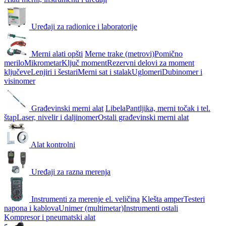
Uređaji za radionice i laboratorije
Merni alati opšti
Merne trake (metrovi)
Pomično
merilo
Mikrometar
Ključ moment
Rezervni delovi za moment
ključeve
Lenjiri i šestari
Merni sat i stalak
Uglomeri
Dubinomer i
visinomer
Građevinski merni alat
Libela
Pantljika, merni točak i tel.
štap
Laser, nivelir i daljinomer
Ostali građevinski merni alat
Alat kontrolni
Uređaji za razna merenja
Instrumenti za merenje el. veličina
Klešta amper
Testeri
napona i kablova
Unimer (multimetar)
Instrumenti ostali
Kompresor i pneumatski alat