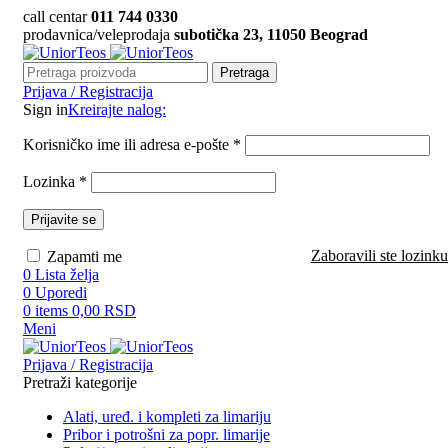
call centar
011 744 0330
prodavnica/veleprodaja
subotička 23, 11050 Beograd
Pretraga
Prijava / Registracija
Sign in
Kreirajte nalog:
Korisničko ime ili adresa e-pošte
*
Lozinka
*
Prijavite se
Zaboravili ste lozink
Zapamti me
0
Lista želja
0
Uporedi
0
items
0,00
RSD
Meni
Prijava / Registracija
Pretraži kategorije
Alati, uređ. i kompleti za limariju
Pribor i potrošni za popr. limarije