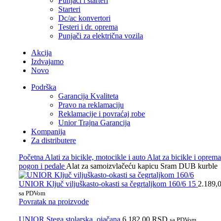
Punjači i starteri
Starteri
Dc/ac konvertori
Testeri i dr. oprema
Punjači za električna vozila
Akcija
Izdvajamo
Novo
Podrška
Garancija Kvaliteta
Pravo na reklamaciju
Reklamacije i povraćaj robe
Unior Trajna Garancija
Kompanija
Za distributere
Početna
Alati za bicikle, motocikle i auto
Alat za bicikle i oprem
pogon i pedale
Alat za samoizvlačeću kapicu Sram DUB kurble
UNIOR Ključ viljuškasto-okasti sa čegrtaljkom 160/6 15
2.189,
sa PDVom
Povratak na proizvode
UNIOR Stega stolarska, ojačana
6.182,00
RSD
sa PDVom