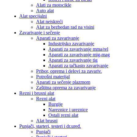
Alati za motocikle
Auto alat
Alat specijalni
Alat neiskreći
Alat za bezbedan rad na visini
Zavarivanje i sečenje
Aparati za zavarivanje
Industrijsko zavarivanje
Aparati za zavarivanje mma/rel
Aparati za zavarivanje mig-mag
Aparati za zavarivanje tig
Aparati za tačkasto zavarivanje
Pribor, oprema i delovi za zavariv.
Potrošni materijal
Aparati za sečenje plazmom
Zaštitna oprema za zavarivanje
Rezni i brusni alat
Rezni alat
Burgije
Nareznice i ureznice
Ostali rezni alat
Alat brusni
Punjači, starteri, testeri i dr.uređ.
Punjači