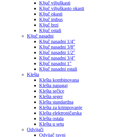
Ključ viljuškasti
Ključ viljuškasto okasti
Ključ okasti
Ključ imbus
Ključ brzi
Ključ ostali
Ključ nasadni
Ključ nasadni 1/4″
Ključ nasadni 3/8″
Ključ nasadni 1/2″
Ključ nasadni 3/4″
Ključ nasadni 1″
Ključ nasadni ostali
Klešta
Klešta kombinovana
Klešta papagaj
Klešta sečice
Klešta seger
Klešta standardna
Klešta za krimpovanje
Klešta elektroničarska
Klešta ostala
Klešta u setu
Odvijači
Odvijač ravni