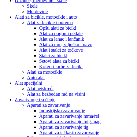
Dizalice, merdevine i skele
Skele
Merdevine
Alati za bicikle, motocikle i auto
Alat za bicikle i oprema
Opšti alati za bicikl
Alat za pogon i pedale
Alat za lanac i lančanik
Alat za ram, viljušku i navoj
Alat i stalci za točkove
Stalci za bicikl
Setovi alata za bicikl
Koferi i torbe za bicikl
Alati za motocikle
Auto alat
Alat specijalni
Alat neiskreći
Alat za bezbedan rad na visini
Zavarivanje i sečenje
Aparati za zavarivanje
Industrijsko zavarivanje
Aparati za zavarivanje mma/rel
Aparati za zavarivanje mig-mag
Aparati za zavarivanje tig
Aparati za tačkasto zavarivanje