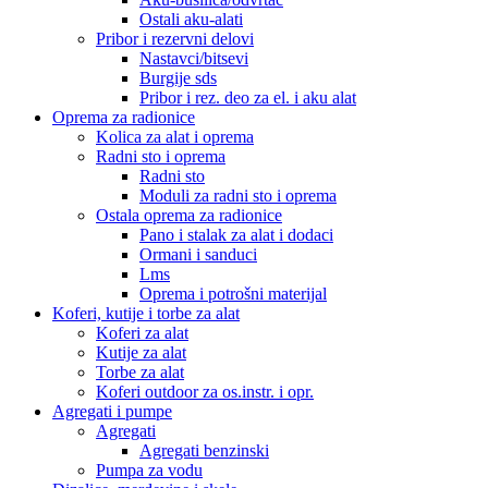
Ostali aku-alati
Pribor i rezervni delovi
Nastavci/bitsevi
Burgije sds
Pribor i rez. deo za el. i aku alat
Oprema za radionice
Kolica za alat i oprema
Radni sto i oprema
Radni sto
Moduli za radni sto i oprema
Ostala oprema za radionice
Pano i stalak za alat i dodaci
Ormani i sanduci
Lms
Oprema i potrošni materijal
Koferi, kutije i torbe za alat
Koferi za alat
Kutije za alat
Torbe za alat
Koferi outdoor za os.instr. i opr.
Agregati i pumpe
Agregati
Agregati benzinski
Pumpa za vodu