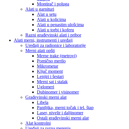
Montirač i poluga
Alati u garnituri
Alat u setu
Alati u kolicima
Alati u penastim ulošcima
Alati u torbi i koferu
Razni građevinski alati i pribor
Alati merni, instrumenti i uređaji
Uređaji za radionice i laboratorije
Merni alati opšti
Merne trake (metrovi)
Pomično merilo
Mikrometar
Ključ moment
Lenjiri i šestari
Merni sat i stalak
Uglomeri
Dubinomer i visinomer
Građevinski merni alat
Libela
Pantljika, merni točak i tel. štap
Laser, nivelir i daljinomer
Ostali građevinski merni alat
Alat kontrolni
Uređaji za razna merenja