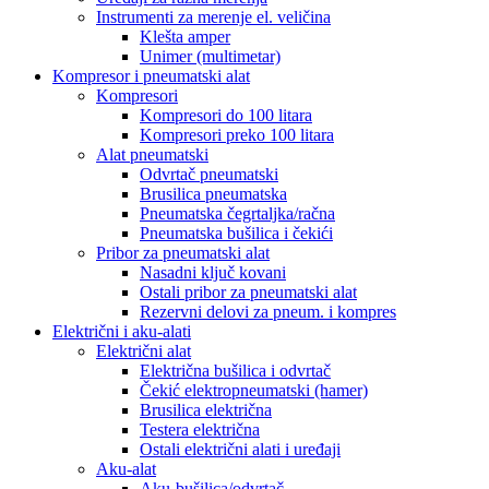
Instrumenti za merenje el. veličina
Klešta amper
Unimer (multimetar)
Kompresor i pneumatski alat
Kompresori
Kompresori do 100 litara
Kompresori preko 100 litara
Alat pneumatski
Odvrtač pneumatski
Brusilica pneumatska
Pneumatska čegrtaljka/račna
Pneumatska bušilica i čekići
Pribor za pneumatski alat
Nasadni ključ kovani
Ostali pribor za pneumatski alat
Rezervni delovi za pneum. i kompres
Električni i aku-alati
Električni alat
Električna bušilica i odvrtač
Čekić elektropneumatski (hamer)
Brusilica električna
Testera električna
Ostali električni alati i uređaji
Aku-alat
Aku-bušilica/odvrtač