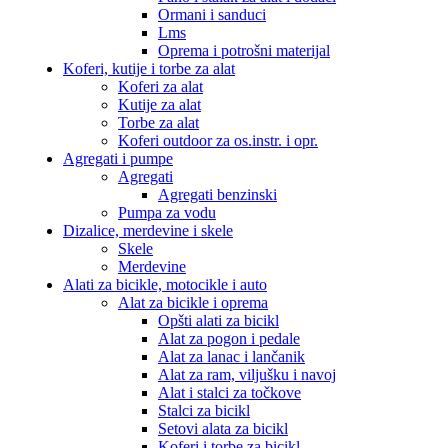
Ormani i sanduci
Lms
Oprema i potrošni materijal
Koferi, kutije i torbe za alat
Koferi za alat
Kutije za alat
Torbe za alat
Koferi outdoor za os.instr. i opr.
Agregati i pumpe
Agregati
Agregati benzinski
Pumpa za vodu
Dizalice, merdevine i skele
Skele
Merdevine
Alati za bicikle, motocikle i auto
Alat za bicikle i oprema
Opšti alati za bicikl
Alat za pogon i pedale
Alat za lanac i lančanik
Alat za ram, viljušku i navoj
Alat i stalci za točkove
Stalci za bicikl
Setovi alata za bicikl
Koferi i torbe za bicikl