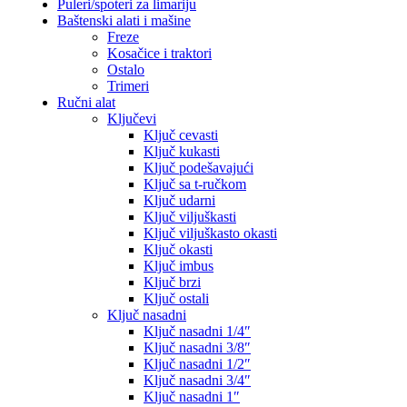
Puleri/spoteri za limariju
Baštenski alati i mašine
Freze
Kosačice i traktori
Ostalo
Trimeri
Ručni alat
Ključevi
Ključ cevasti
Ključ kukasti
Ključ podešavajući
Ključ sa t-ručkom
Ključ udarni
Ključ viljuškasti
Ključ viljuškasto okasti
Ključ okasti
Ključ imbus
Ključ brzi
Ključ ostali
Ključ nasadni
Ključ nasadni 1/4″
Ključ nasadni 3/8″
Ključ nasadni 1/2″
Ključ nasadni 3/4″
Ključ nasadni 1″