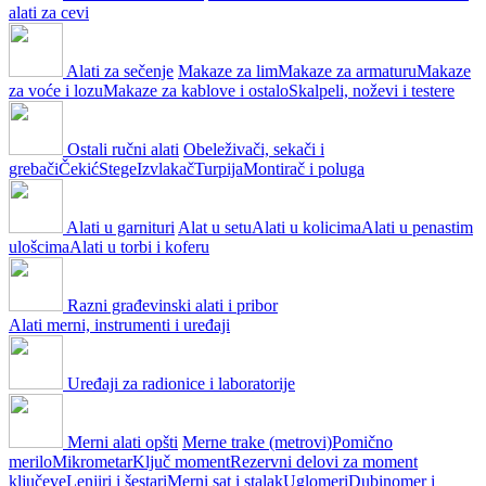
alati za cevi
Alati za sečenje
Makaze za lim
Makaze za armaturu
Makaze
za voće i lozu
Makaze za kablove i ostalo
Skalpeli, noževi i testere
Ostali ručni alati
Obeleživači, sekači i
grebači
Čekić
Stege
Izvlakač
Turpija
Montirač i poluga
Alati u garnituri
Alat u setu
Alati u kolicima
Alati u penastim
ulošcima
Alati u torbi i koferu
Razni građevinski alati i pribor
Alati merni, instrumenti i uređaji
Uređaji za radionice i laboratorije
Merni alati opšti
Merne trake (metrovi)
Pomično
merilo
Mikrometar
Ključ moment
Rezervni delovi za moment
ključeve
Lenjiri i šestari
Merni sat i stalak
Uglomeri
Dubinomer i