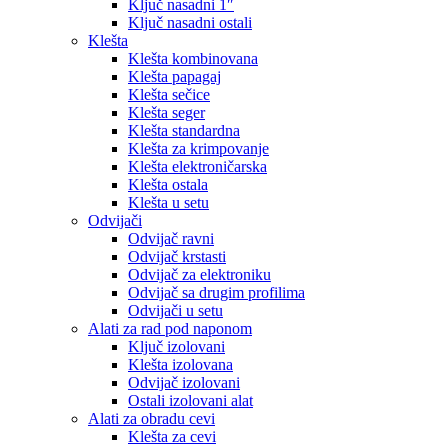
Ključ nasadni 1″
Ključ nasadni ostali
Klešta
Klešta kombinovana
Klešta papagaj
Klešta sečice
Klešta seger
Klešta standardna
Klešta za krimpovanje
Klešta elektroničarska
Klešta ostala
Klešta u setu
Odvijači
Odvijač ravni
Odvijač krstasti
Odvijač za elektroniku
Odvijač sa drugim profilima
Odvijači u setu
Alati za rad pod naponom
Ključ izolovani
Klešta izolovana
Odvijač izolovani
Ostali izolovani alat
Alati za obradu cevi
Klešta za cevi