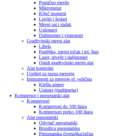
Pomično merilo
Mikrometar
Ključ moment
Lenjiri i šestari
Merni sat i stalak
Uglomeri
Dubinomer i visinomer
Građevinski merni alat
Libela
Pantljika, merni točak i tel. štap
Laser, nivelir i daljinomer
Ostali građevinski merni alat
Alat kontrolni
Uređaji za razna merenja
Instrumenti za merenje el. veličina
Klešta amper
Unimer (multimetar)
Kompresor i pneumatski alat
Kompresori
Kompresori do 100 litara
Kompresori preko 100 litara
Alat pneumatski
Odvrtač pneumatski
Brusilica pneumatska
Pneumatska čegrtaljka/račna