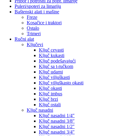
Pribor i potrošni za popr. limarije
Puleri/spoteri za limariju
Baštenski alati i mašine
Freze
Kosačice i traktori
Ostalo
Trimeri
Ručni alat
Ključevi
Ključ cevasti
Ključ kukasti
Ključ podešavajući
Ključ sa t-ručkom
Ključ udarni
Ključ viljuškasti
Ključ viljuškasto okasti
Ključ okasti
Ključ imbus
Ključ brzi
Ključ ostali
Ključ nasadni
Ključ nasadni 1/4″
Ključ nasadni 3/8″
Ključ nasadni 1/2″
Ključ nasadni 3/4″