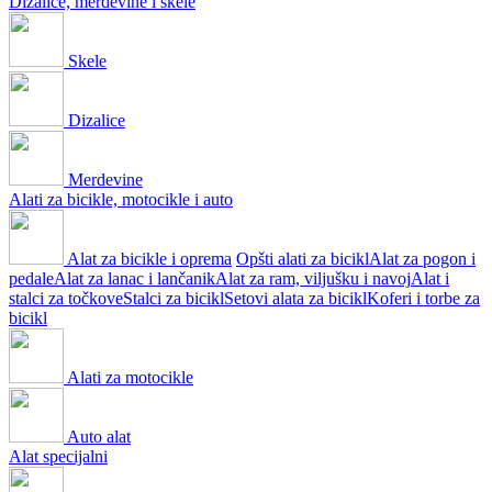
Dizalice, merdevine i skele
Skele
Dizalice
Merdevine
Alati za bicikle, motocikle i auto
Alat za bicikle i oprema
Opšti alati za bicikl
Alat za pogon i
pedale
Alat za lanac i lančanik
Alat za ram, viljušku i navoj
Alat i
stalci za točkove
Stalci za bicikl
Setovi alata za bicikl
Koferi i torbe za
bicikl
Alati za motocikle
Auto alat
Alat specijalni