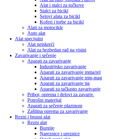
Alat i stalci za točkove
Stalci za bicikl
Setovi alata za bicikl
Koferi i torbe za bicikl
Alati za motocikle
Auto alat
Alat specijalni
Alat neiskreći
Alat za bezbedan rad na visini
Zavarivanje i sečenje
Aparati za zavarivanje
Industrijsko zavarivanje
Aparati za zavarivanje mma/rel
Aparati za zavarivanje mig-mag
Aparati za zavarivanje tig
Aparati za tačkasto zavarivanje
Pribor, oprema i delovi za zavariv.
Potrošni materijal
Aparati za sečenje plazmom
Zaštitna oprema za zavarivanje
Rezni i brusni alat
Rezni alat
Burgije
Nareznice i ureznice