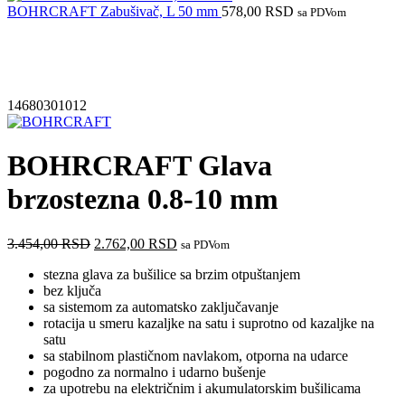
BOHRCRAFT Zabušivač, L 50 mm
578,00
RSD
sa PDVom
Akcija
14680301012
BOHRCRAFT Glava
brzostezna 0.8-10 mm
3.454,00
RSD
2.762,00
RSD
sa PDVom
stezna glava za bušilice sa brzim otpuštanjem
bez ključa
sa sistemom za automatsko zaključavanje
rotacija u smeru kazaljke na satu i suprotno od kazaljke na
satu
sa stabilnom plastičnom navlakom, otporna na udarce
pogodno za normalno i udarno bušenje
za upotrebu na električnim i akumulatorskim bušilicama