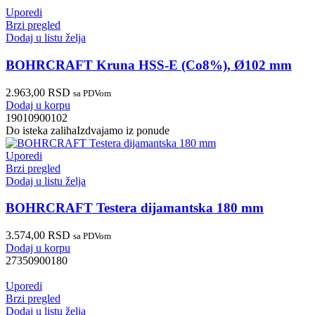
Uporedi
Brzi pregled
Dodaj u listu želja
BOHRCRAFT Kruna HSS-E (Co8%), Ø102 mm
2.963,00
RSD
sa PDVom
Dodaj u korpu
19010900102
Do isteka zaliha
Izdvajamo iz ponude
Uporedi
Brzi pregled
Dodaj u listu želja
BOHRCRAFT Testera dijamantska 180 mm
3.574,00
RSD
sa PDVom
Dodaj u korpu
27350900180
Uporedi
Brzi pregled
Dodaj u listu želja