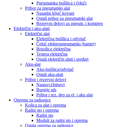
Pneumatska bušilica i čekići
Pribor za pneumatski alat
Nasadni ključ kovani
Ostali pribor za pneumatski alat
Rezervni delovi za pneum. i kompres
Električni i aku-alati
Električni alat
Električna bušilica i odvrtač
Čekić elektropneumatski (hamer)
Brusilica električna
Testera električna
Ostali električni alati i uređaji
Aku-alat
Aku-bušilica/odvrtač
Ostali aku-alati
Pribor i rezervni delovi
Nastavci/bitsevi
Burgije sds
Pribor i rez. deo za el. i aku alat
Oprema za radionice
Kolica za alat i oprema
Radni sto i oprema
Radni sto
Moduli za radni sto i oprema
Ostala oprema za radionice