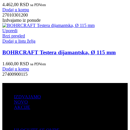
4.462,00
RSD
sa PDVom
Dodaj u korpu
27010301200
Izdvajamo iz ponude
Uporedi
Brzi pregled
Dodaj u listu želja
BOHRCRAFT Testera dijamantska, Ø 115 mm
1.660,00
RSD
sa PDVom
Dodaj u korpu
27400900115
PRODAJA
IZDVAJAMO
NOVO
AKCIJE
KORISNIČKI NALOG