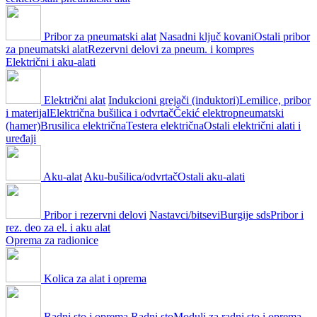
Pribor za pneumatski alat
Nasadni ključ kovani
Ostali pribor
za pneumatski alat
Rezervni delovi za pneum. i kompres
Električni i aku-alati
Električni alat
Indukcioni grejači (induktori)
Lemilice, pribor
i materijal
Električna bušilica i odvrtač
Čekić elektropneumatski
(hamer)
Brusilica električna
Testera električna
Ostali električni alati i
uređaji
Aku-alat
Aku-bušilica/odvrtač
Ostali aku-alati
Pribor i rezervni delovi
Nastavci/bitsevi
Burgije sds
Pribor i
rez. deo za el. i aku alat
Oprema za radionice
Kolica za alat i oprema
Radni sto i oprema
Radni sto
Moduli za radni sto i oprema