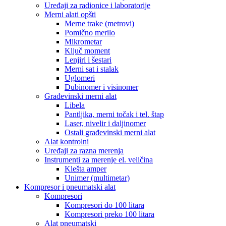
Uređaji za radionice i laboratorije
Merni alati opšti
Merne trake (metrovi)
Pomično merilo
Mikrometar
Ključ moment
Lenjiri i šestari
Merni sat i stalak
Uglomeri
Dubinomer i visinomer
Građevinski merni alat
Libela
Pantljika, merni točak i tel. štap
Laser, nivelir i daljinomer
Ostali građevinski merni alat
Alat kontrolni
Uređaji za razna merenja
Instrumenti za merenje el. veličina
Klešta amper
Unimer (multimetar)
Kompresor i pneumatski alat
Kompresori
Kompresori do 100 litara
Kompresori preko 100 litara
Alat pneumatski