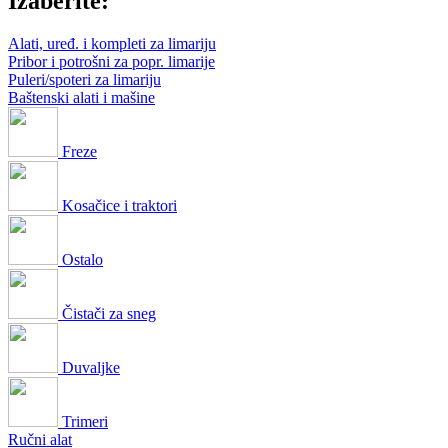
Izaberite:
Alati, uređ. i kompleti za limariju
Pribor i potrošni za popr. limarije
Puleri/spoteri za limariju
Baštenski alati i mašine
Freze
Kosačice i traktori
Ostalo
Čistači za sneg
Duvaljke
Trimeri
Ručni alat