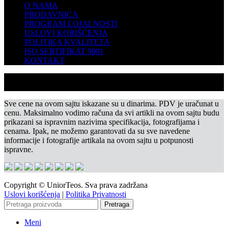
O NAMA
PRODAVNICA
PROGRAM LOJALNOSTI
USLOVI KORIŠĆENJA
POLITIKA KVALITETA
ISO SERTIFIKAT 9001
KONTAKT
Sve cene na ovom sajtu iskazane su u dinarima. PDV je uračunat u
cenu. Maksimalno vodimo računa da svi artikli na ovom sajtu budu
prikazani sa ispravnim nazivima specifikacija, fotografijama i
cenama. Ipak, ne možemo garantovati da su sve navedene
informacije i fotografije artikala na ovom sajtu u potpunosti
ispravne.
Copyright © UniorTeos. Sva prava zadržana
Uslovi korišćenja
|
Politika Privatnosti
Pretraga
Meni