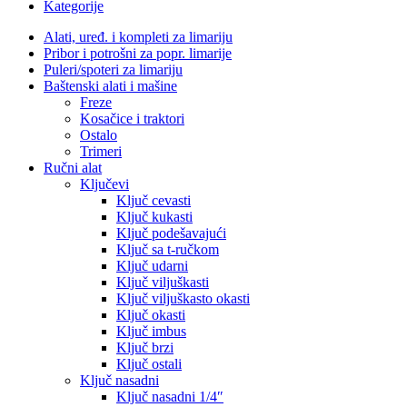
Kategorije
Alati, uređ. i kompleti za limariju
Pribor i potrošni za popr. limarije
Puleri/spoteri za limariju
Baštenski alati i mašine
Freze
Kosačice i traktori
Ostalo
Trimeri
Ručni alat
Ključevi
Ključ cevasti
Ključ kukasti
Ključ podešavajući
Ključ sa t-ručkom
Ključ udarni
Ključ viljuškasti
Ključ viljuškasto okasti
Ključ okasti
Ključ imbus
Ključ brzi
Ključ ostali
Ključ nasadni
Ključ nasadni 1/4″