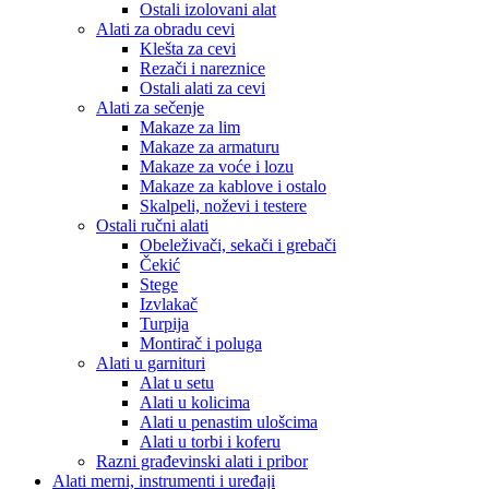
Ostali izolovani alat
Alati za obradu cevi
Klešta za cevi
Rezači i nareznice
Ostali alati za cevi
Alati za sečenje
Makaze za lim
Makaze za armaturu
Makaze za voće i lozu
Makaze za kablove i ostalo
Skalpeli, noževi i testere
Ostali ručni alati
Obeleživači, sekači i grebači
Čekić
Stege
Izvlakač
Turpija
Montirač i poluga
Alati u garnituri
Alat u setu
Alati u kolicima
Alati u penastim ulošcima
Alati u torbi i koferu
Razni građevinski alati i pribor
Alati merni, instrumenti i uređaji