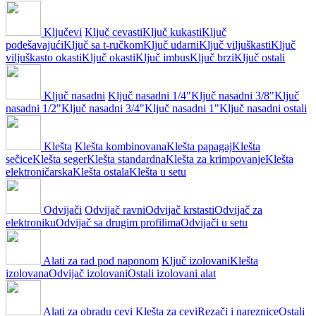
Ključevi
Ključ cevasti
Ključ kukasti
Ključ
podešavajući
Ključ sa t-ručkom
Ključ udarni
Ključ viljuškasti
Ključ
viljuškasto okasti
Ključ okasti
Ključ imbus
Ključ brzi
Ključ ostali
Ključ nasadni
Ključ nasadni 1/4"
Ključ nasadni 3/8"
Ključ
nasadni 1/2"
Ključ nasadni 3/4"
Ključ nasadni 1"
Ključ nasadni ostali
Klešta
Klešta kombinovana
Klešta papagaj
Klešta
sečice
Klešta seger
Klešta standardna
Klešta za krimpovanje
Klešta
elektroničarska
Klešta ostala
Klešta u setu
Odvijači
Odvijač ravni
Odvijač krstasti
Odvijač za
elektroniku
Odvijač sa drugim profilima
Odvijači u setu
Alati za rad pod naponom
Ključ izolovani
Klešta
izolovana
Odvijač izolovani
Ostali izolovani alat
Alati za obradu cevi
Klešta za cevi
Rezači i nareznice
Ostali