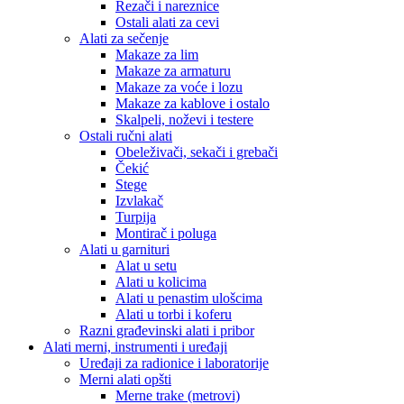
Rezači i nareznice
Ostali alati za cevi
Alati za sečenje
Makaze za lim
Makaze za armaturu
Makaze za voće i lozu
Makaze za kablove i ostalo
Skalpeli, noževi i testere
Ostali ručni alati
Obeleživači, sekači i grebači
Čekić
Stege
Izvlakač
Turpija
Montirač i poluga
Alati u garnituri
Alat u setu
Alati u kolicima
Alati u penastim ulošcima
Alati u torbi i koferu
Razni građevinski alati i pribor
Alati merni, instrumenti i uređaji
Uređaji za radionice i laboratorije
Merni alati opšti
Merne trake (metrovi)