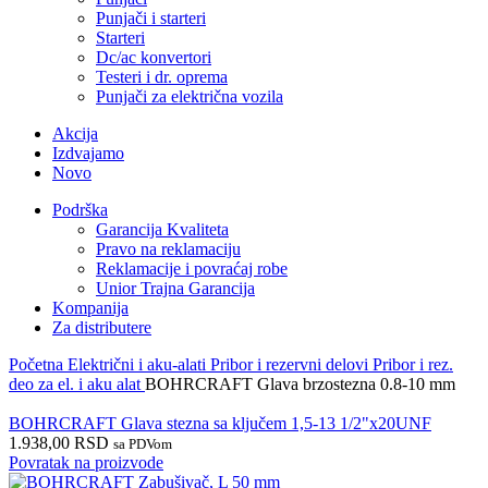
Punjači i starteri
Starteri
Dc/ac konvertori
Testeri i dr. oprema
Punjači za električna vozila
Akcija
Izdvajamo
Novo
Podrška
Garancija Kvaliteta
Pravo na reklamaciju
Reklamacije i povraćaj robe
Unior Trajna Garancija
Kompanija
Za distributere
Početna
Električni i aku-alati
Pribor i rezervni delovi
Pribor i rez.
deo za el. i aku alat
BOHRCRAFT Glava brzostezna 0.8-10 mm
BOHRCRAFT Glava stezna sa ključem 1,5-13 1/2"x20UNF
1.938,00
RSD
sa PDVom
Povratak na proizvode