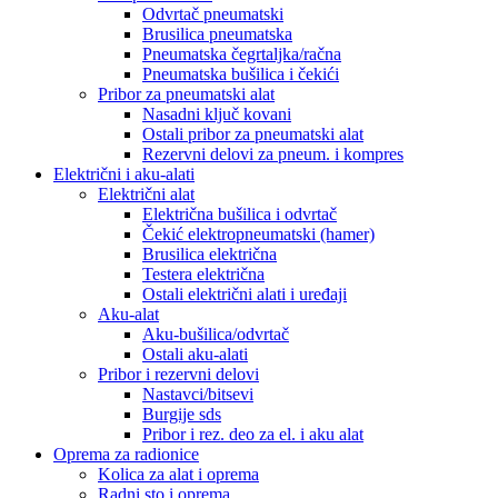
Odvrtač pneumatski
Brusilica pneumatska
Pneumatska čegrtaljka/račna
Pneumatska bušilica i čekići
Pribor za pneumatski alat
Nasadni ključ kovani
Ostali pribor za pneumatski alat
Rezervni delovi za pneum. i kompres
Električni i aku-alati
Električni alat
Električna bušilica i odvrtač
Čekić elektropneumatski (hamer)
Brusilica električna
Testera električna
Ostali električni alati i uređaji
Aku-alat
Aku-bušilica/odvrtač
Ostali aku-alati
Pribor i rezervni delovi
Nastavci/bitsevi
Burgije sds
Pribor i rez. deo za el. i aku alat
Oprema za radionice
Kolica za alat i oprema
Radni sto i oprema