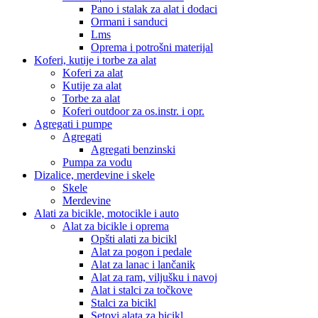
Pano i stalak za alat i dodaci
Ormani i sanduci
Lms
Oprema i potrošni materijal
Koferi, kutije i torbe za alat
Koferi za alat
Kutije za alat
Torbe za alat
Koferi outdoor za os.instr. i opr.
Agregati i pumpe
Agregati
Agregati benzinski
Pumpa za vodu
Dizalice, merdevine i skele
Skele
Merdevine
Alati za bicikle, motocikle i auto
Alat za bicikle i oprema
Opšti alati za bicikl
Alat za pogon i pedale
Alat za lanac i lančanik
Alat za ram, viljušku i navoj
Alat i stalci za točkove
Stalci za bicikl
Setovi alata za bicikl