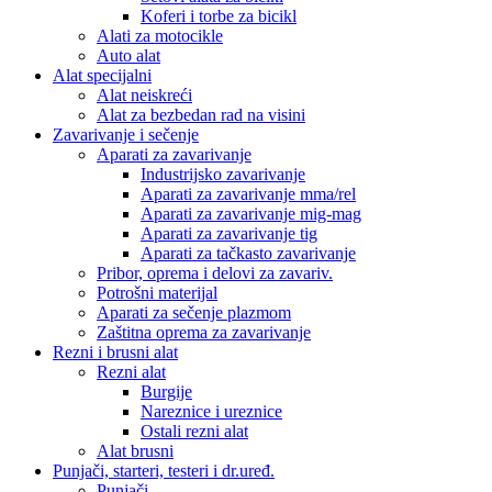
Koferi i torbe za bicikl
Alati za motocikle
Auto alat
Alat specijalni
Alat neiskreći
Alat za bezbedan rad na visini
Zavarivanje i sečenje
Aparati za zavarivanje
Industrijsko zavarivanje
Aparati za zavarivanje mma/rel
Aparati za zavarivanje mig-mag
Aparati za zavarivanje tig
Aparati za tačkasto zavarivanje
Pribor, oprema i delovi za zavariv.
Potrošni materijal
Aparati za sečenje plazmom
Zaštitna oprema za zavarivanje
Rezni i brusni alat
Rezni alat
Burgije
Nareznice i ureznice
Ostali rezni alat
Alat brusni
Punjači, starteri, testeri i dr.uređ.
Punjači