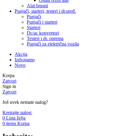
Ostali rezni alat
Alat brusni
Punjači, starteri, testeri i dr.uređ.
Punjači
Punjači i starteri
Starteri
Dc/ac konvertori
Testeri i dr. oprema
Punjači za električna vozila
Akcija
Izdvajamo
Novo
Korpa
Zatvori
Sign in
Zatvori
Još uvek nemate nalog?
Kreirajte nalog:
0
Lista želja
0
items
Korpa