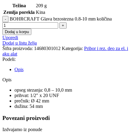
Težina
209 g
Zemlja porekla
Kina
BOHRCRAFT Glava brzostezna 0.8-10 mm količina
Dodaj u korpu
Uporedi
Dodaj u listu želja
Šifra proizvoda:
14680301012
Kategorija:
Pribor i rez. deo za el. i
aku alat
Podeli:
Opis
Opis
opseg stezanja: 0,8 – 10,0 mm
prihvat: 1/2″ x 20 UNF
prečnik: Ø 42 mm
dužina: 54 mm
Povezani proizvodi
Izdvajamo iz ponude