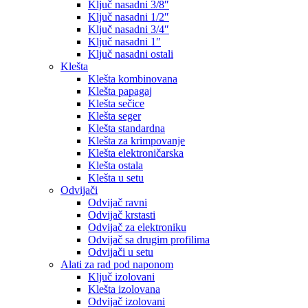
Ključ nasadni 3/8″
Ključ nasadni 1/2″
Ključ nasadni 3/4″
Ključ nasadni 1″
Ključ nasadni ostali
Klešta
Klešta kombinovana
Klešta papagaj
Klešta sečice
Klešta seger
Klešta standardna
Klešta za krimpovanje
Klešta elektroničarska
Klešta ostala
Klešta u setu
Odvijači
Odvijač ravni
Odvijač krstasti
Odvijač za elektroniku
Odvijač sa drugim profilima
Odvijači u setu
Alati za rad pod naponom
Ključ izolovani
Klešta izolovana
Odvijač izolovani