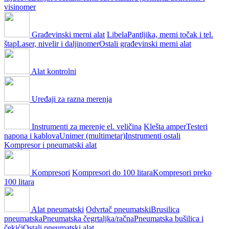
visinomer
Građevinski merni alat
Libela
Pantljika, merni točak i tel.
štap
Laser, nivelir i daljinomer
Ostali građevinski merni alat
Alat kontrolni
Uređaji za razna merenja
Instrumenti za merenje el. veličina
Klešta amper
Testeri
napona i kablova
Unimer (multimetar)
Instrumenti ostali
Kompresor i pneumatski alat
Kompresori
Kompresori do 100 litara
Kompresori preko
100 litara
Alat pneumatski
Odvrtač pneumatski
Brusilica
pneumatska
Pneumatska čegrtaljka/račna
Pneumatska bušilica i
čekići
Ostali pneumatski alat