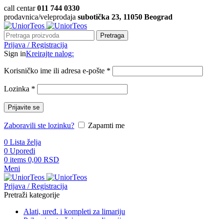
call centar
011 744 0330
prodavnica/veleprodaja
subotička 23, 11050 Beograd
Pretraga
Prijava / Registracija
Sign in
Kreirajte nalog:
Korisničko ime ili adresa e-pošte
*
Lozinka
*
Prijavite se
Zaboravili ste lozinku?
Zapamti me
0
Lista želja
0
Uporedi
0
items
0,00
RSD
Meni
Prijava / Registracija
Pretraži kategorije
Alati, uređ. i kompleti za limariju