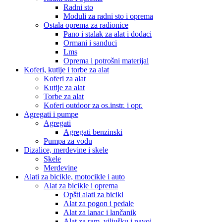
Radni sto
Moduli za radni sto i oprema
Ostala oprema za radionice
Pano i stalak za alat i dodaci
Ormani i sanduci
Lms
Oprema i potrošni materijal
Koferi, kutije i torbe za alat
Koferi za alat
Kutije za alat
Torbe za alat
Koferi outdoor za os.instr. i opr.
Agregati i pumpe
Agregati
Agregati benzinski
Pumpa za vodu
Dizalice, merdevine i skele
Skele
Merdevine
Alati za bicikle, motocikle i auto
Alat za bicikle i oprema
Opšti alati za bicikl
Alat za pogon i pedale
Alat za lanac i lančanik
Alat za ram, viljušku i navoj