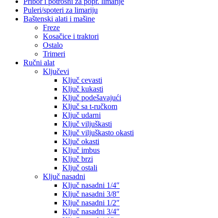
Pribor i potrošni za popr. limarije
Puleri/spoteri za limariju
Baštenski alati i mašine
Freze
Kosačice i traktori
Ostalo
Trimeri
Ručni alat
Ključevi
Ključ cevasti
Ključ kukasti
Ključ podešavajući
Ključ sa t-ručkom
Ključ udarni
Ključ viljuškasti
Ključ viljuškasto okasti
Ključ okasti
Ključ imbus
Ključ brzi
Ključ ostali
Ključ nasadni
Ključ nasadni 1/4″
Ključ nasadni 3/8″
Ključ nasadni 1/2″
Ključ nasadni 3/4″