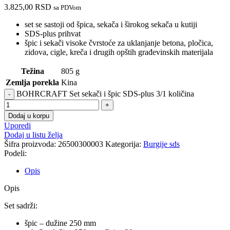
3.825,00
RSD
sa PDVom
set se sastoji od špica, sekača i širokog sekača u kutiji
SDS-plus prihvat
špic i sekači visoke čvrstoće za uklanjanje betona, pločica,
zidova, cigle, kreča i drugih opštih građevinskih materijala
Težina
805 g
Zemlja porekla
Kina
BOHRCRAFT Set sekači i špic SDS-plus 3/1 količina
Dodaj u korpu
Uporedi
Dodaj u listu želja
Šifra proizvoda:
26500300003
Kategorija:
Burgije sds
Podeli:
Opis
Opis
Set sadrži:
špic – dužine 250 mm