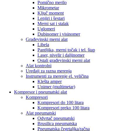
Pomično merilo
Mikrometar
Ključ moment
Lenjiri i šestari
Merni sat i stalak
Uglomeri
Dubinomer i visinomer
Građevinski merni alat
Libela
Pantljika, merni točak i tel. štap
Laser, nivelir i daljinomer
Ostali građevinski merni alat
Alat kontrolni
Uređaji za razna merenja
Instrumenti za merenje el. veličina
Klešta amper
Unimer (multimetar)
Kompresor i pneumatski alat
Kompresori
Kompresori do 100 litara
Kompresori preko 100 litara
Alat pneumatski
Odvrtač pneumatski
Brusilica pneumatska
Pneumatska čegrtaljka/račna