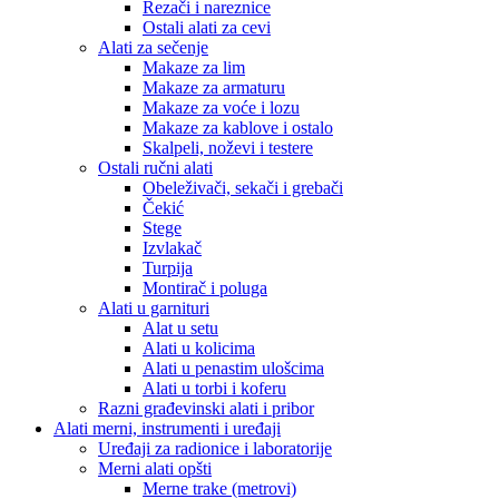
Rezači i nareznice
Ostali alati za cevi
Alati za sečenje
Makaze za lim
Makaze za armaturu
Makaze za voće i lozu
Makaze za kablove i ostalo
Skalpeli, noževi i testere
Ostali ručni alati
Obeleživači, sekači i grebači
Čekić
Stege
Izvlakač
Turpija
Montirač i poluga
Alati u garnituri
Alat u setu
Alati u kolicima
Alati u penastim ulošcima
Alati u torbi i koferu
Razni građevinski alati i pribor
Alati merni, instrumenti i uređaji
Uređaji za radionice i laboratorije
Merni alati opšti
Merne trake (metrovi)