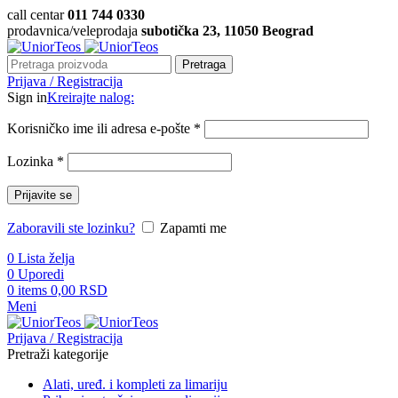
call centar
011 744 0330
prodavnica/veleprodaja
subotička 23, 11050 Beograd
Pretraga
Prijava / Registracija
Sign in
Kreirajte nalog:
Korisničko ime ili adresa e-pošte
*
Lozinka
*
Prijavite se
Zaboravili ste lozinku?
Zapamti me
0
Lista želja
0
Uporedi
0
items
0,00
RSD
Meni
Prijava / Registracija
Pretraži kategorije
Alati, uređ. i kompleti za limariju