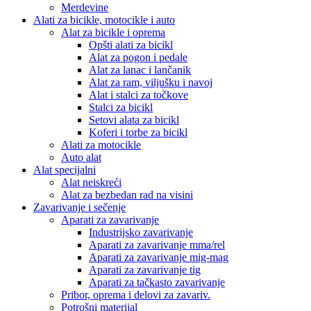
Merdevine
Alati za bicikle, motocikle i auto
Alat za bicikle i oprema
Opšti alati za bicikl
Alat za pogon i pedale
Alat za lanac i lančanik
Alat za ram, viljušku i navoj
Alat i stalci za točkove
Stalci za bicikl
Setovi alata za bicikl
Koferi i torbe za bicikl
Alati za motocikle
Auto alat
Alat specijalni
Alat neiskreći
Alat za bezbedan rad na visini
Zavarivanje i sečenje
Aparati za zavarivanje
Industrijsko zavarivanje
Aparati za zavarivanje mma/rel
Aparati za zavarivanje mig-mag
Aparati za zavarivanje tig
Aparati za tačkasto zavarivanje
Pribor, oprema i delovi za zavariv.
Potrošni materijal