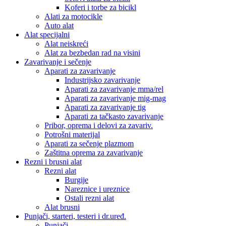
Koferi i torbe za bicikl
Alati za motocikle
Auto alat
Alat specijalni
Alat neiskreći
Alat za bezbedan rad na visini
Zavarivanje i sečenje
Aparati za zavarivanje
Industrijsko zavarivanje
Aparati za zavarivanje mma/rel
Aparati za zavarivanje mig-mag
Aparati za zavarivanje tig
Aparati za tačkasto zavarivanje
Pribor, oprema i delovi za zavariv.
Potrošni materijal
Aparati za sečenje plazmom
Zaštitna oprema za zavarivanje
Rezni i brusni alat
Rezni alat
Burgije
Nareznice i ureznice
Ostali rezni alat
Alat brusni
Punjači, starteri, testeri i dr.uređ.
Punjači