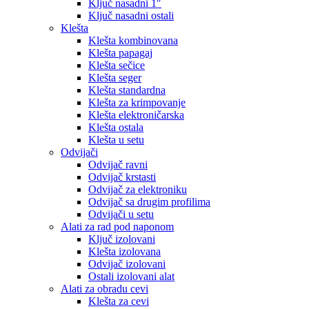
Ključ nasadni 1″
Ključ nasadni ostali
Klešta
Klešta kombinovana
Klešta papagaj
Klešta sečice
Klešta seger
Klešta standardna
Klešta za krimpovanje
Klešta elektroničarska
Klešta ostala
Klešta u setu
Odvijači
Odvijač ravni
Odvijač krstasti
Odvijač za elektroniku
Odvijač sa drugim profilima
Odvijači u setu
Alati za rad pod naponom
Ključ izolovani
Klešta izolovana
Odvijač izolovani
Ostali izolovani alat
Alati za obradu cevi
Klešta za cevi