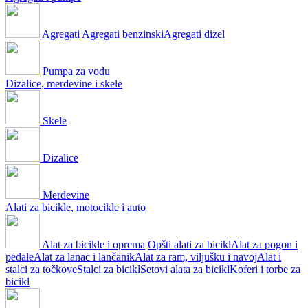
Agregati
Agregati benzinski
Agregati dizel
Pumpa za vodu
Dizalice, merdevine i skele
Skele
Dizalice
Merdevine
Alati za bicikle, motocikle i auto
Alat za bicikle i oprema
Opšti alati za bicikl
Alat za pogon i
pedale
Alat za lanac i lančanik
Alat za ram, viljušku i navoj
Alat i
stalci za točkove
Stalci za bicikl
Setovi alata za bicikl
Koferi i torbe za
bicikl