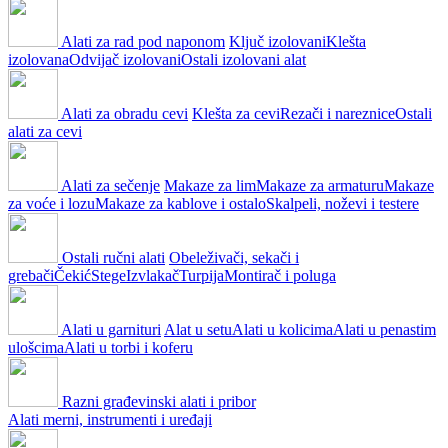
Alati za rad pod naponom
Ključ izolovani
Klešta
izolovana
Odvijač izolovani
Ostali izolovani alat
Alati za obradu cevi
Klešta za cevi
Rezači i nareznice
Ostali
alati za cevi
Alati za sečenje
Makaze za lim
Makaze za armaturu
Makaze
za voće i lozu
Makaze za kablove i ostalo
Skalpeli, noževi i testere
Ostali ručni alati
Obeleživači, sekači i
grebači
Čekić
Stege
Izvlakač
Turpija
Montirač i poluga
Alati u garnituri
Alat u setu
Alati u kolicima
Alati u penastim
ulošcima
Alati u torbi i koferu
Razni građevinski alati i pribor
Alati merni, instrumenti i uređaji