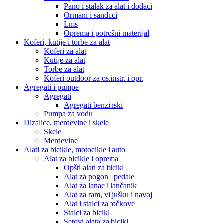
Pano i stalak za alat i dodaci
Ormani i sanduci
Lms
Oprema i potrošni materijal
Koferi, kutije i torbe za alat
Koferi za alat
Kutije za alat
Torbe za alat
Koferi outdoor za os.instr. i opr.
Agregati i pumpe
Agregati
Agregati benzinski
Pumpa za vodu
Dizalice, merdevine i skele
Skele
Merdevine
Alati za bicikle, motocikle i auto
Alat za bicikle i oprema
Opšti alati za bicikl
Alat za pogon i pedale
Alat za lanac i lančanik
Alat za ram, viljušku i navoj
Alat i stalci za točkove
Stalci za bicikl
Setovi alata za bicikl