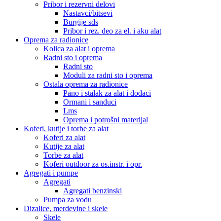
Pribor i rezervni delovi
Nastavci/bitsevi
Burgije sds
Pribor i rez. deo za el. i aku alat
Oprema za radionice
Kolica za alat i oprema
Radni sto i oprema
Radni sto
Moduli za radni sto i oprema
Ostala oprema za radionice
Pano i stalak za alat i dodaci
Ormani i sanduci
Lms
Oprema i potrošni materijal
Koferi, kutije i torbe za alat
Koferi za alat
Kutije za alat
Torbe za alat
Koferi outdoor za os.instr. i opr.
Agregati i pumpe
Agregati
Agregati benzinski
Pumpa za vodu
Dizalice, merdevine i skele
Skele