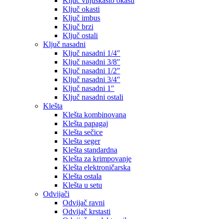
Ključ viljuškasto okasti
Ključ okasti
Ključ imbus
Ključ brzi
Ključ ostali
Ključ nasadni
Ključ nasadni 1/4″
Ključ nasadni 3/8″
Ključ nasadni 1/2″
Ključ nasadni 3/4″
Ključ nasadni 1″
Ključ nasadni ostali
Klešta
Klešta kombinovana
Klešta papagaj
Klešta sečice
Klešta seger
Klešta standardna
Klešta za krimpovanje
Klešta elektroničarska
Klešta ostala
Klešta u setu
Odvijači
Odvijač ravni
Odvijač krstasti