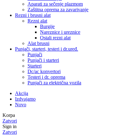
Aparati za sečenje plazmom
Zaštitna oprema za zavarivanje
Rezni i brusni alat
Rezni alat
Burgije
Nareznice i ureznice
Ostali rezni alat
Alat brusni
Punjači, starteri, testeri i dr.uređ.
Punjači
Punjači i starteri
Starteri
Dc/ac konvertori
Testeri i dr. oprema
Punjači za električna vozila
Akcija
Izdvajamo
Novo
Korpa
Zatvori
Sign in
Zatvori