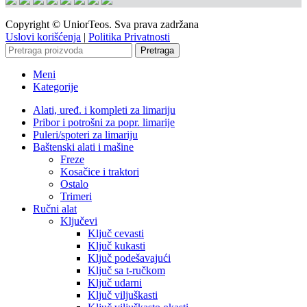
Copyright © UniorTeos. Sva prava zadržana
Uslovi korišćenja
|
Politika Privatnosti
Pretraga
Meni
Kategorije
Alati, uređ. i kompleti za limariju
Pribor i potrošni za popr. limarije
Puleri/spoteri za limariju
Baštenski alati i mašine
Freze
Kosačice i traktori
Ostalo
Trimeri
Ručni alat
Ključevi
Ključ cevasti
Ključ kukasti
Ključ podešavajući
Ključ sa t-ručkom
Ključ udarni
Ključ viljuškasti