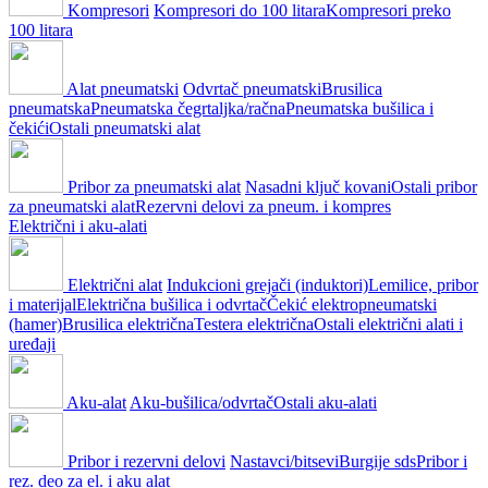
Kompresori
Kompresori do 100 litara
Kompresori preko
100 litara
Alat pneumatski
Odvrtač pneumatski
Brusilica
pneumatska
Pneumatska čegrtaljka/račna
Pneumatska bušilica i
čekići
Ostali pneumatski alat
Pribor za pneumatski alat
Nasadni ključ kovani
Ostali pribor
za pneumatski alat
Rezervni delovi za pneum. i kompres
Električni i aku-alati
Električni alat
Indukcioni grejači (induktori)
Lemilice, pribor
i materijal
Električna bušilica i odvrtač
Čekić elektropneumatski
(hamer)
Brusilica električna
Testera električna
Ostali električni alati i
uređaji
Aku-alat
Aku-bušilica/odvrtač
Ostali aku-alati
Pribor i rezervni delovi
Nastavci/bitsevi
Burgije sds
Pribor i
rez. deo za el. i aku alat