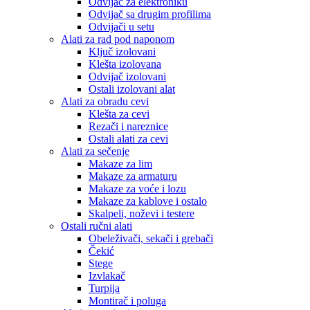
Odvijač za elektroniku
Odvijač sa drugim profilima
Odvijači u setu
Alati za rad pod naponom
Ključ izolovani
Klešta izolovana
Odvijač izolovani
Ostali izolovani alat
Alati za obradu cevi
Klešta za cevi
Rezači i nareznice
Ostali alati za cevi
Alati za sečenje
Makaze za lim
Makaze za armaturu
Makaze za voće i lozu
Makaze za kablove i ostalo
Skalpeli, noževi i testere
Ostali ručni alati
Obeleživači, sekači i grebači
Čekić
Stege
Izvlakač
Turpija
Montirač i poluga