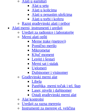
Alati u garnituri
Alat u setu
Alati u kolicima
Alati u penastim ulošcima
Alati u torbi i koferu
Razni građevinski alati i pribor
Alati merni, instrumenti i uređaji
Uređaji za radionice i laboratorije
Merni alati opšti
Merne trake (metrovi)
Pomično merilo
Mikrometar
Ključ moment
Lenjiri i šestari
Merni sat i stalak
Uglomeri
Dubinomer i visinomer
Građevinski merni alat
Libela
Pantljika, merni točak i tel. štap
Laser, nivelir i daljinomer
Ostali građevinski merni alat
Alat kontrolni
Uređaji za razna merenja
Instrumenti za merenje el. veličina