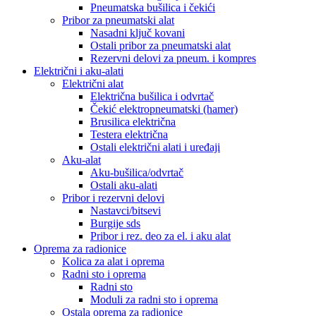
Pneumatska bušilica i čekići
Pribor za pneumatski alat
Nasadni ključ kovani
Ostali pribor za pneumatski alat
Rezervni delovi za pneum. i kompres
Električni i aku-alati
Električni alat
Električna bušilica i odvrtač
Čekić elektropneumatski (hamer)
Brusilica električna
Testera električna
Ostali električni alati i uređaji
Aku-alat
Aku-bušilica/odvrtač
Ostali aku-alati
Pribor i rezervni delovi
Nastavci/bitsevi
Burgije sds
Pribor i rez. deo za el. i aku alat
Oprema za radionice
Kolica za alat i oprema
Radni sto i oprema
Radni sto
Moduli za radni sto i oprema
Ostala oprema za radionice