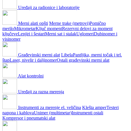
Uređaji za radionice i laboratorije
Merni alati opšti
Merne trake (metrovi)
Pomično
merilo
Mikrometar
Ključ moment
Rezervni delovi za moment
ključeve
Lenjiri i šestari
Merni sat i stalak
Uglomeri
Dubinomer i
visinomer
Građevinski merni alat
Libela
Pantljika, merni točak i tel.
štap
Laser, nivelir i daljinomer
Ostali građevinski merni alat
Alat kontrolni
Uređaji za razna merenja
Instrumenti za merenje el. veličina
Klešta amper
Testeri
napona i kablova
Unimer (multimetar)
Instrumenti ostali
Kompresor i pneumatski alat