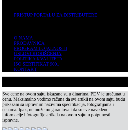
DISTRIBUTERI
PRISTUP PORTALU ZA DISTRIBUTERE
KOMPANIJA
O NAMA
PRODAVNICA
PROGRAM LOJALNOSTI
USLOVI KORIŠĆENJA
POLITIKA KVALITETA
ISO SERTIFIKAT 9001
KONTAKT
Sve cene na ovom sajtu iskazane su u dinarima. PDV je uračunat u
cenu. Maksimalno vodimo računa da svi artikli na ovom sajtu budu
prikazani sa ispravnim nazivima specifikacija, fotografijama i
cenama. Ipak, ne možemo garantovati da su sve navedene
informacije i fotografije artikala na ovom sajtu u potpunosti
ispravne.