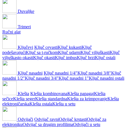
Duvaljke
Trimeri
Ručni alat
Ključevi
Ključ cevasti
Ključ kukasti
Ključ
podešavajući
Ključ sa t-ručkom
Ključ udarni
Ključ viljuškasti
Ključ
viljuškasto okasti
Ključ okasti
Ključ imbus
Ključ brzi
Ključ ostali
Ključ nasadni
Ključ nasadni 1/4"
Ključ nasadni 3/8"
Ključ
nasadni 1/2"
Ključ nasadni 3/4"
Ključ nasadni 1"
Ključ nasadni ostali
Klešta
Klešta kombinovana
Klešta papagaj
Klešta
sečice
Klešta seger
Klešta standardna
Klešta za krimpovanje
Klešta
elektroničarska
Klešta ostala
Klešta u setu
Odvijači
Odvijač ravni
Odvijač krstasti
Odvijač za
elektroniku
Odvijač sa drugim profilima
Odvijači u setu