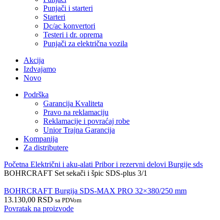
Punjači i starteri
Starteri
Dc/ac konvertori
Testeri i dr. oprema
Punjači za električna vozila
Akcija
Izdvajamo
Novo
Podrška
Garancija Kvaliteta
Pravo na reklamaciju
Reklamacije i povraćaj robe
Unior Trajna Garancija
Kompanija
Za distributere
Početna
Električni i aku-alati
Pribor i rezervni delovi
Burgije sds
BOHRCRAFT Set sekači i špic SDS-plus 3/1
BOHRCRAFT Burgija SDS-MAX PRO 32×380/250 mm
13.130,00
RSD
sa PDVom
Povratak na proizvode