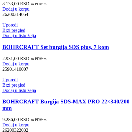
8.133,00
RSD
sa PDVom
Dodaj u korpu
26200314054
Uporedi
Brzi pregled
Dodaj u listu želja
BOHRCRAFT Set burgija SDS plus, 7 kom
2.931,00
RSD
sa PDVom
Dodaj u korpu
25901410007
Uporedi
Brzi pregled
Dodaj u listu želja
BOHRCRAFT Burgija SDS-MAX PRO 22×340/200
mm
9.286,00
RSD
sa PDVom
Dodaj u korpu
26200322032