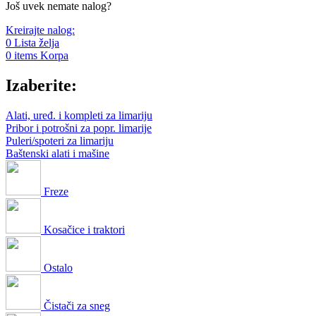
Još uvek nemate nalog?
Kreirajte nalog:
0
Lista želja
0
items
Korpa
Izaberite:
Alati, uređ. i kompleti za limariju
Pribor i potrošni za popr. limarije
Puleri/spoteri za limariju
Baštenski alati i mašine
Freze
Kosačice i traktori
Ostalo
Čistači za sneg