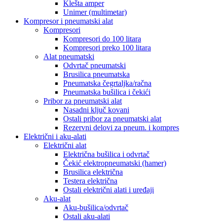
Klešta amper
Unimer (multimetar)
Kompresor i pneumatski alat
Kompresori
Kompresori do 100 litara
Kompresori preko 100 litara
Alat pneumatski
Odvrtač pneumatski
Brusilica pneumatska
Pneumatska čegrtaljka/račna
Pneumatska bušilica i čekići
Pribor za pneumatski alat
Nasadni ključ kovani
Ostali pribor za pneumatski alat
Rezervni delovi za pneum. i kompres
Električni i aku-alati
Električni alat
Električna bušilica i odvrtač
Čekić elektropneumatski (hamer)
Brusilica električna
Testera električna
Ostali električni alati i uređaji
Aku-alat
Aku-bušilica/odvrtač
Ostali aku-alati