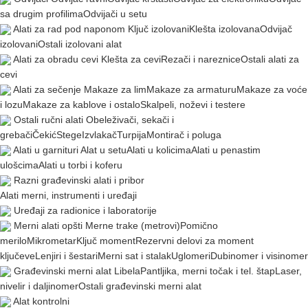
sa drugim profilima
Odvijači u setu
Alati za rad pod naponom
Ključ izolovani
Klešta izolovana
Odvijač
izolovani
Ostali izolovani alat
Alati za obradu cevi
Klešta za cevi
Rezači i nareznice
Ostali alati za
cevi
Alati za sečenje
Makaze za lim
Makaze za armaturu
Makaze za voće
i lozu
Makaze za kablove i ostalo
Skalpeli, noževi i testere
Ostali ručni alati
Obeleživači, sekači i
grebači
Čekić
Stege
Izvlakač
Turpija
Montirač i poluga
Alati u garnituri
Alat u setu
Alati u kolicima
Alati u penastim
ulošcima
Alati u torbi i koferu
Razni građevinski alati i pribor
Alati merni, instrumenti i uređaji
Uređaji za radionice i laboratorije
Merni alati opšti
Merne trake (metrovi)
Pomično
merilo
Mikrometar
Ključ moment
Rezervni delovi za moment
ključeve
Lenjiri i šestari
Merni sat i stalak
Uglomeri
Dubinomer i visinomer
Građevinski merni alat
Libela
Pantljika, merni točak i tel. štap
Laser,
nivelir i daljinomer
Ostali građevinski merni alat
Alat kontrolni