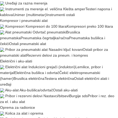
Uređaji za razna merenja
Instrumenti za merenje el. veličina
Klešta amper
Testeri napona i
kablova
Unimer (multimetar)
Instrumenti ostali
Kompresor i pneumatski alat
Kompresori
Kompresori do 100 litara
Kompresori preko 100 litara
Alat pneumatski
Odvrtač pneumatski
Brusilica
pneumatska
Pneumatska čegrtaljka/račna
Pneumatska bušilica i
čekići
Ostali pneumatski alat
Pribor za pneumatski alat
Nasadni ključ kovani
Ostali pribor za
pneumatski alat
Rezervni delovi za pneum. i kompres
Električni i aku-alati
Električni alat
Indukcioni grejači (induktori)
Lemilice, pribor i
materijal
Električna bušilica i odvrtač
Čekić elektropneumatski
(hamer)
Brusilica električna
Testera električna
Ostali električni alati i
uređaji
Aku-alat
Aku-bušilica/odvrtač
Ostali aku-alati
Pribor i rezervni delovi
Nastavci/bitsevi
Burgije sds
Pribor i rez. deo
za el. i aku alat
Oprema za radionice
Kolica za alat i oprema