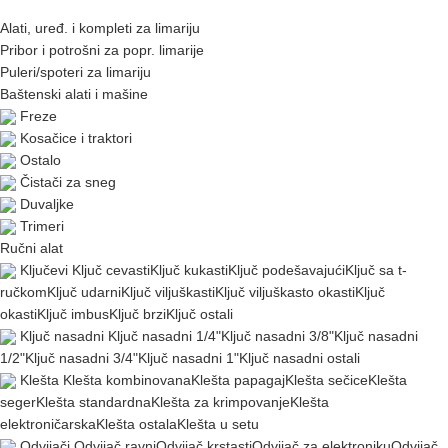
Alati, uređ. i kompleti za limariju
Pribor i potrošni za popr. limarije
Puleri/spoteri za limariju
Baštenski alati i mašine
Freze
Kosačice i traktori
Ostalo
Čistači za sneg
Duvaljke
Trimeri
Ručni alat
Ključevi
Ključ cevasti
Ključ kukasti
Ključ podešavajući
Ključ sa t-
ručkom
Ključ udarni
Ključ viljuškasti
Ključ viljuškasto okasti
Ključ
okasti
Ključ imbus
Ključ brzi
Ključ ostali
Ključ nasadni
Ključ nasadni 1/4"
Ključ nasadni 3/8"
Ključ nasadni
1/2"
Ključ nasadni 3/4"
Ključ nasadni 1"
Ključ nasadni ostali
Klešta
Klešta kombinovana
Klešta papagaj
Klešta sečice
Klešta
seger
Klešta standardna
Klešta za krimpovanje
Klešta
elektroničarska
Klešta ostala
Klešta u setu
Odvijači
Odvijač ravni
Odvijač krstasti
Odvijač za elektroniku
Odvijač