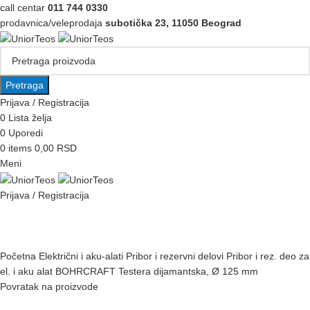
call centar
011 744 0330
prodavnica/veleprodaja
subotička 23, 11050 Beograd
Pretraga
Prijava / Registracija
0
Lista želja
0
Uporedi
0
items
0,00
RSD
Meni
Prijava / Registracija
Pretraži kategorije
AKCIJA
IZDVAJAMO
NOVO
PODRŠKA
KOMPANIJA
ZA DISTRIBUTERE
Početna
Električni i aku-alati
Pribor i rezervni delovi
Pribor i rez. deo za
el. i aku alat
BOHRCRAFT Testera dijamantska, Ø 125 mm
Povratak na proizvode
Izdvajamo iz ponude