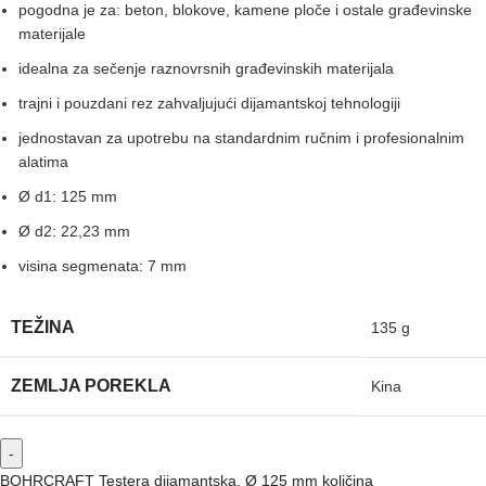
pogodna je za: beton, blokove, kamene ploče i ostale građevinske
materijale
idealna za sečenje raznovrsnih građevinskih materijala
trajni i pouzdani rez zahvaljujući dijamantskoj tehnologiji
jednostavan za upotrebu na standardnim ručnim i profesionalnim
alatima
Ø d1: 125 mm
Ø d2: 22,23 mm
visina segmenata: 7 mm
TEŽINA
135 g
ZEMLJA POREKLA
Kina
BOHRCRAFT Testera dijamantska, Ø 125 mm količina