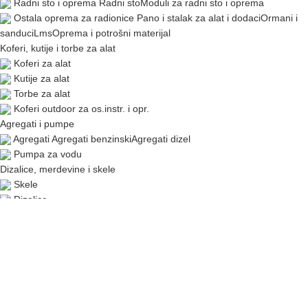
Radni sto i oprema
Radni sto
Moduli za radni sto i oprema
Ostala oprema za radionice
Pano i stalak za alat i dodaci
Ormani i
sanduci
Lms
Oprema i potrošni materijal
Koferi, kutije i torbe za alat
Koferi za alat
Kutije za alat
Torbe za alat
Koferi outdoor za os.instr. i opr.
Agregati i pumpe
Agregati
Agregati benzinski
Agregati dizel
Pumpa za vodu
Dizalice, merdevine i skele
Skele
Dizalice
Merdevine
Alati za bicikle, motocikle i auto
Alat za bicikle i oprema
Opšti alati za bicikl
Alat za pogon i
pedale
Alat za lanac i lančanik
Alat za ram, viljušku i navoj
Alat i stalci za
točkove
Stalci za bicikl
Setovi alata za bicikl
Koferi i torbe za bicikl
Alati za motocikle
Auto alat