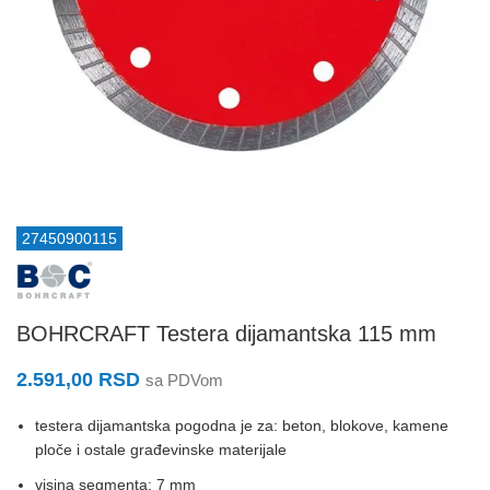
27450900115
BOHRCRAFT Testera dijamantska 115 mm
2.591,00
RSD
sa PDVom
testera dijamantska pogodna je za: beton, blokove, kamene
ploče i ostale građevinske materijale
visina segmenta: 7 mm