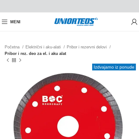
MENI
Početna
Električni i aku-alati
Pribor i rezervni delovi
Pribor i rez. deo za el. i aku alat
Izdvajamo iz ponude