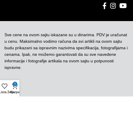
Sve cene na ovom sajtu iskazane su u dinarima. PDV je uračunat
u cenu. Maksimalno vodimo računa da svi artikli na ovom sajtu
budu prikazani sa ispravnim nazivima specifikacija, fotografijama i
cenama. Ipak, ne možemo garantovati da su sve navedene
informacije i fotografije artikala na ovom sajtu u potpunosti
ispravne.
0
Lista želja
Korpa
Copyright © UniorTeos. Sva prava zadržana