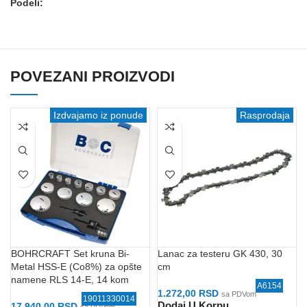
Podeli:
POVEZANI PROIZVODI
Izdvajamo iz ponude
Rasprodaja
BOHRCRAFT Set kruna Bi-
Lanac za testeru GK 430, 30
Metal HSS-E (Co8%) za opšte
cm
namene RLS 14-E, 14 kom
A6154
1.272,00
RSD
sa PDVom
19011330014
Dodaj U Korpu
17.940,00
RSD
sa PDVom