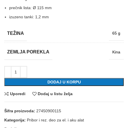
prečnik lista: Ø 115 mm
izuzeno tanki: 1,2 mm
TEŽINA
65 g
ZEMLJA POREKLA
Kina
DODAJ U KORPU
Uporedi
Dodaj u listu želja
Šifra proizvoda:
27450900115
Kategorija:
Pribor i rez. deo za el. i aku alat