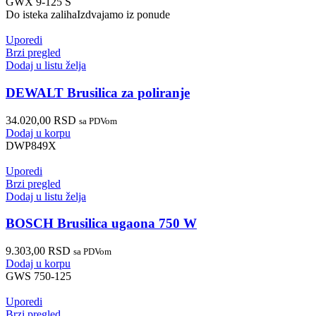
GWX 9-125 S
Do isteka zaliha
Izdvajamo iz ponude
Uporedi
Brzi pregled
Dodaj u listu želja
DEWALT Brusilica za poliranje
34.020,00
RSD
sa PDVom
Dodaj u korpu
DWP849X
Uporedi
Brzi pregled
Dodaj u listu želja
BOSCH Brusilica ugaona 750 W
9.303,00
RSD
sa PDVom
Dodaj u korpu
GWS 750-125
Uporedi
Brzi pregled