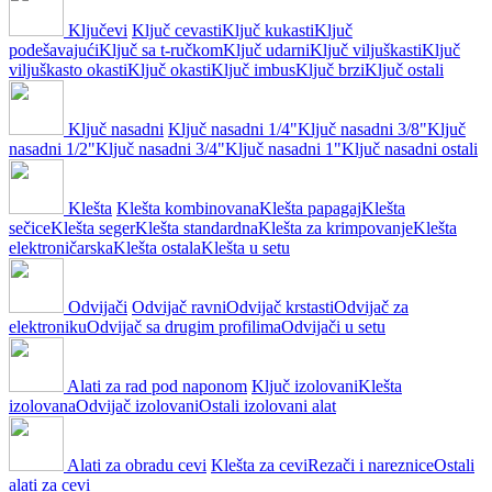
Ključevi
Ključ cevasti
Ključ kukasti
Ključ
podešavajući
Ključ sa t-ručkom
Ključ udarni
Ključ viljuškasti
Ključ
viljuškasto okasti
Ključ okasti
Ključ imbus
Ključ brzi
Ključ ostali
Ključ nasadni
Ključ nasadni 1/4"
Ključ nasadni 3/8"
Ključ
nasadni 1/2"
Ključ nasadni 3/4"
Ključ nasadni 1"
Ključ nasadni ostali
Klešta
Klešta kombinovana
Klešta papagaj
Klešta
sečice
Klešta seger
Klešta standardna
Klešta za krimpovanje
Klešta
elektroničarska
Klešta ostala
Klešta u setu
Odvijači
Odvijač ravni
Odvijač krstasti
Odvijač za
elektroniku
Odvijač sa drugim profilima
Odvijači u setu
Alati za rad pod naponom
Ključ izolovani
Klešta
izolovana
Odvijač izolovani
Ostali izolovani alat
Alati za obradu cevi
Klešta za cevi
Rezači i nareznice
Ostali
alati za cevi