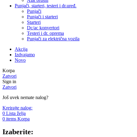
Alat brusni
Punjači, starteri, testeri i dr.uređ.
Punjači
Punjači i starteri
Starteri
Dc/ac konvertori
Testeri i dr. oprema
Punjači za električna vozila
Akcija
Izdvajamo
Novo
Korpa
Zatvori
Sign in
Zatvori
Još uvek nemate nalog?
Kreirajte nalog:
0
Lista želja
0
items
Korpa
Izaberite: