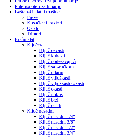
Pribor i potrošni za popr. limarije
Puleri/spoteri za limariju
Baštenski alati i mašine
Freze
Kosačice i traktori
Ostalo
Trimeri
Ručni alat
Ključevi
Ključ cevasti
Ključ kukasti
Ključ podešavajući
Ključ sa t-ručkom
Ključ udarni
Ključ viljuškasti
Ključ viljuškasto okasti
Ključ okasti
Ključ imbus
Ključ brzi
Ključ ostali
Ključ nasadni
Ključ nasadni 1/4″
Ključ nasadni 3/8″
Ključ nasadni 1/2″
Ključ nasadni 3/4″