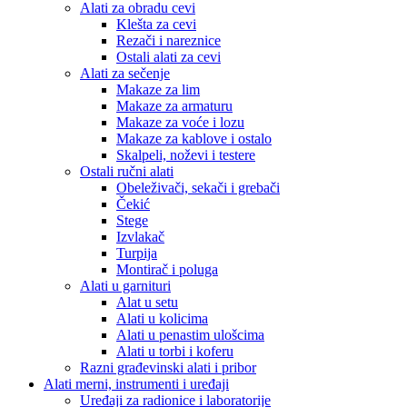
Alati za obradu cevi
Klešta za cevi
Rezači i nareznice
Ostali alati za cevi
Alati za sečenje
Makaze za lim
Makaze za armaturu
Makaze za voće i lozu
Makaze za kablove i ostalo
Skalpeli, noževi i testere
Ostali ručni alati
Obeleživači, sekači i grebači
Čekić
Stege
Izvlakač
Turpija
Montirač i poluga
Alati u garnituri
Alat u setu
Alati u kolicima
Alati u penastim ulošcima
Alati u torbi i koferu
Razni građevinski alati i pribor
Alati merni, instrumenti i uređaji
Uređaji za radionice i laboratorije