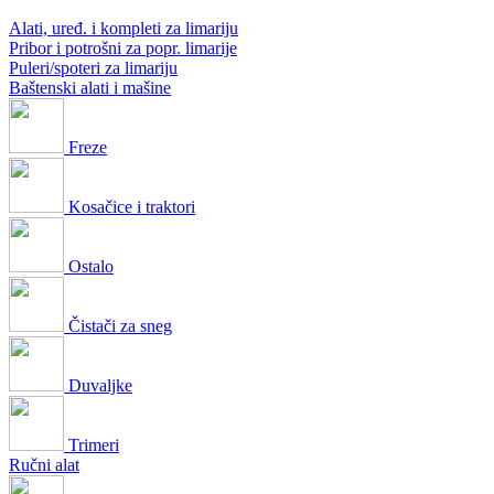
Alati, uređ. i kompleti za limariju
Pribor i potrošni za popr. limarije
Puleri/spoteri za limariju
Baštenski alati i mašine
Freze
Kosačice i traktori
Ostalo
Čistači za sneg
Duvaljke
Trimeri
Ručni alat