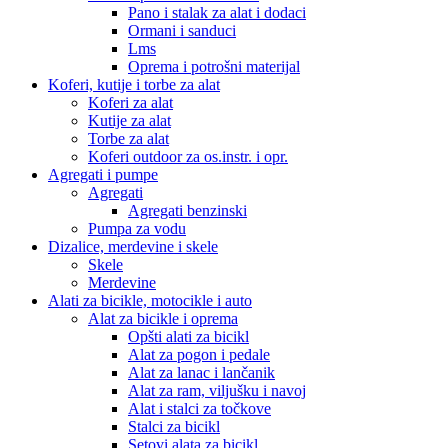
Pano i stalak za alat i dodaci
Ormani i sanduci
Lms
Oprema i potrošni materijal
Koferi, kutije i torbe za alat
Koferi za alat
Kutije za alat
Torbe za alat
Koferi outdoor za os.instr. i opr.
Agregati i pumpe
Agregati
Agregati benzinski
Pumpa za vodu
Dizalice, merdevine i skele
Skele
Merdevine
Alati za bicikle, motocikle i auto
Alat za bicikle i oprema
Opšti alati za bicikl
Alat za pogon i pedale
Alat za lanac i lančanik
Alat za ram, viljušku i navoj
Alat i stalci za točkove
Stalci za bicikl
Setovi alata za bicikl