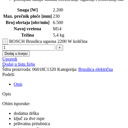
Snaga [W]
2.200
Max. prečnik ploče [mm]
230
Broj obrtaja [obr/min]
6.500
Navoj vretena
M14
Težina
5,4 kg
BOSCH Brusilica ugaona 2200 W količina
Dodaj u korpu
Uporedi
Dodaj u listu želja
Šifra proizvoda:
06018C1320
Kategorija:
Brusilica električna
Podeli:
Opis
Opis
Obim isporuke:
dodatna drška
ključ za dve rupe
prihvatna prirubnica