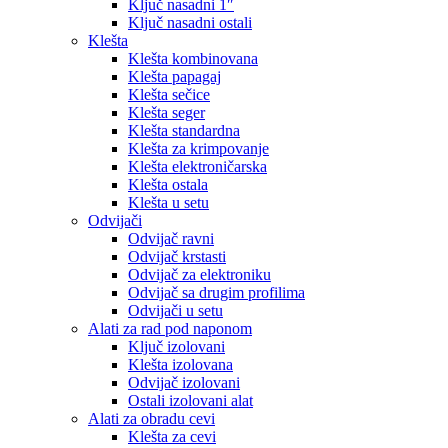
Ključ nasadni 1″
Ključ nasadni ostali
Klešta
Klešta kombinovana
Klešta papagaj
Klešta sečice
Klešta seger
Klešta standardna
Klešta za krimpovanje
Klešta elektroničarska
Klešta ostala
Klešta u setu
Odvijači
Odvijač ravni
Odvijač krstasti
Odvijač za elektroniku
Odvijač sa drugim profilima
Odvijači u setu
Alati za rad pod naponom
Ključ izolovani
Klešta izolovana
Odvijač izolovani
Ostali izolovani alat
Alati za obradu cevi
Klešta za cevi