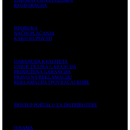
ZABORAVLJENA LOZINKA
REGISTRACIJA
POMOĆ
ISPORUKA
NAČIN PLAĆANJA
KAKO KUPOVATI
PODRŠKA
GARANCIJA KVALITETA
UNIOR TRAJNA GARANCIJA
PRODUŽENA GARANCIJA
PRAVO NA REKLAMACIJU
REKLAMACIJA I POVRAĆAJ ROBE
DISTRIBUTERI
PRISTUP PORTALU ZA DISTRIBUTERE
KOMPANIJA
O NAMA