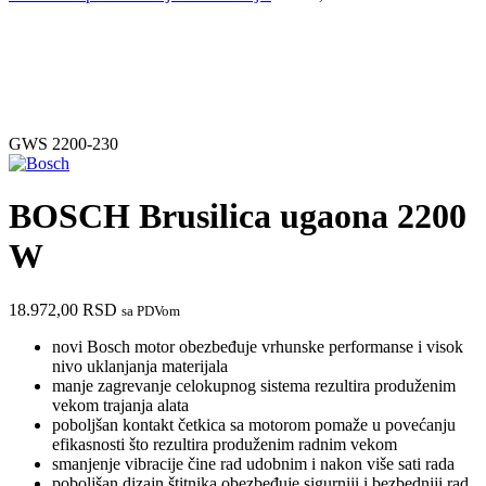
GWS 2200-230
BOSCH Brusilica ugaona 2200
W
18.972,00
RSD
sa PDVom
novi Bosch motor obezbeđuje vrhunske performanse i visok
nivo uklanjanja materijala
manje zagrevanje celokupnog sistema rezultira produženim
vekom trajanja alata
poboljšan kontakt četkica sa motorom pomaže u povećanju
efikasnosti što rezultira produženim radnim vekom
smanjenje vibracije čine rad udobnim i nakon više sati rada
poboljšan dizajn štitnika obezbeđuje sigurniji i bezbedniji rad