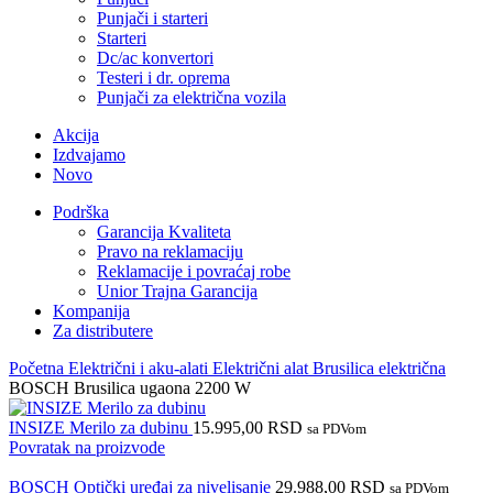
Punjači i starteri
Starteri
Dc/ac konvertori
Testeri i dr. oprema
Punjači za električna vozila
Akcija
Izdvajamo
Novo
Podrška
Garancija Kvaliteta
Pravo na reklamaciju
Reklamacije i povraćaj robe
Unior Trajna Garancija
Kompanija
Za distributere
Početna
Električni i aku-alati
Električni alat
Brusilica električna
BOSCH Brusilica ugaona 2200 W
INSIZE Merilo za dubinu
15.995,00
RSD
sa PDVom
Povratak na proizvode
BOSCH Optički uređaj za nivelisanje
29.988,00
RSD
sa PDVom