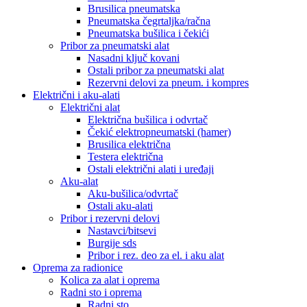
Brusilica pneumatska
Pneumatska čegrtaljka/račna
Pneumatska bušilica i čekići
Pribor za pneumatski alat
Nasadni ključ kovani
Ostali pribor za pneumatski alat
Rezervni delovi za pneum. i kompres
Električni i aku-alati
Električni alat
Električna bušilica i odvrtač
Čekić elektropneumatski (hamer)
Brusilica električna
Testera električna
Ostali električni alati i uređaji
Aku-alat
Aku-bušilica/odvrtač
Ostali aku-alati
Pribor i rezervni delovi
Nastavci/bitsevi
Burgije sds
Pribor i rez. deo za el. i aku alat
Oprema za radionice
Kolica za alat i oprema
Radni sto i oprema
Radni sto