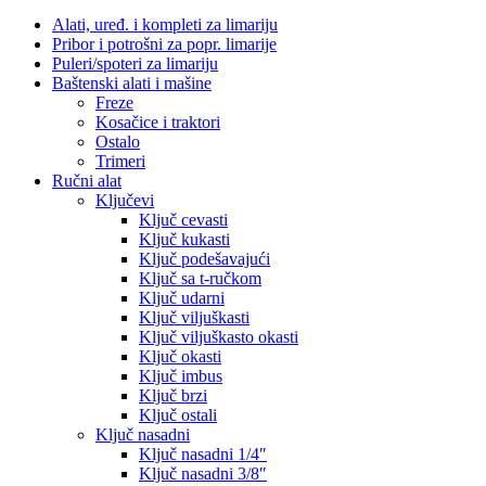
Alati, uređ. i kompleti za limariju
Pribor i potrošni za popr. limarije
Puleri/spoteri za limariju
Baštenski alati i mašine
Freze
Kosačice i traktori
Ostalo
Trimeri
Ručni alat
Ključevi
Ključ cevasti
Ključ kukasti
Ključ podešavajući
Ključ sa t-ručkom
Ključ udarni
Ključ viljuškasti
Ključ viljuškasto okasti
Ključ okasti
Ključ imbus
Ključ brzi
Ključ ostali
Ključ nasadni
Ključ nasadni 1/4″
Ključ nasadni 3/8″