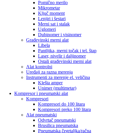
Pomično merilo
Mikrometar
Ključ moment
Lenjiri i šestari
Merni sat i stalak
Uglomeri
Dubinomer i visinomer
Građevinski merni alat
Libela
Pantljika, merni točak i tel. štap
Laser, nivelir i daljinomer
Ostali građevinski merni alat
Alat kontrolni
Uređaji za razna merenja
Instrumenti za merenje el. veličina
Klešta amper
Unimer (multimetar)
Kompresor i pneumatski alat
Kompresori
Kompresori do 100 litara
Kompresori preko 100 litara
Alat pneumatski
Odvrtač pneumatski
Brusilica pneumatska
Pneumatska čegrtaljka/račna