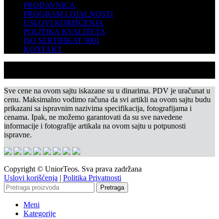
PRODAVNICA
PROGRAM LOJALNOSTI
USLOVI KORIŠĆENJA
POLITIKA KVALITETA
ISO SERTIFIKAT 9001
KONTAKT
Sve cene na ovom sajtu iskazane su u dinarima. PDV je uračunat u
cenu. Maksimalno vodimo računa da svi artikli na ovom sajtu budu
prikazani sa ispravnim nazivima specifikacija, fotografijama i
cenama. Ipak, ne možemo garantovati da su sve navedene
informacije i fotografije artikala na ovom sajtu u potpunosti
ispravne.
Copyright © UniorTeos. Sva prava zadržana
Uslovi korišćenja
|
Politika Privatnosti
Pretraga
Meni
Kategorije