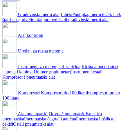
Građevinski merni alat
Libela
Pantljika, merni točak i tel.
štap
Laser, nivelir i daljinomer
Ostali građevinski merni alat
Alat kontrolni
Uređaji za razna merenja
Instrumenti za merenje el. veličina
Klešta amper
Testeri
napona i kablova
Unimer (multimetar)
Instrumenti ostali
Kompresor i pneumatski alat
Kompresori
Kompresori do 100 litara
Kompresori preko
100 litara
Alat pneumatski
Odvrtač pneumatski
Brusilica
pneumatska
Pneumatska čegrtaljka/račna
Pneumatska bušilica i
čekići
Ostali pneumatski alat