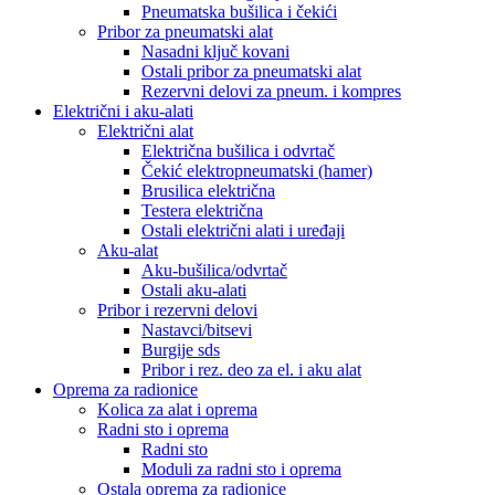
Pneumatska bušilica i čekići
Pribor za pneumatski alat
Nasadni ključ kovani
Ostali pribor za pneumatski alat
Rezervni delovi za pneum. i kompres
Električni i aku-alati
Električni alat
Električna bušilica i odvrtač
Čekić elektropneumatski (hamer)
Brusilica električna
Testera električna
Ostali električni alati i uređaji
Aku-alat
Aku-bušilica/odvrtač
Ostali aku-alati
Pribor i rezervni delovi
Nastavci/bitsevi
Burgije sds
Pribor i rez. deo za el. i aku alat
Oprema za radionice
Kolica za alat i oprema
Radni sto i oprema
Radni sto
Moduli za radni sto i oprema
Ostala oprema za radionice