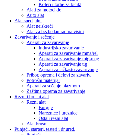
Koferi i torbe za bicikl
Alati za motocikle
Auto alat
Alat specijalni
Alat neiskreći
Alat za bezbedan rad na visini
Zavarivanje i sečenje
Aparati za zavarivanje
Industrijsko zavarivanje
Aparati za zavarivanje mma/rel
Aparati za zavarivanje mig-mag
Aparati za zavarivanje tig
Aparati za tačkasto zavarivanje
Pribor, oprema i delovi za zavariv.
Potrošni materijal
Aparati za sečenje plazmom
Zaštitna oprema za zavarivanje
Rezni i brusni alat
Rezni alat
Burgije
Nareznice i ureznice
Ostali rezni alat
Alat brusni
Punjači, starteri, testeri i dr.uređ.
Punjači