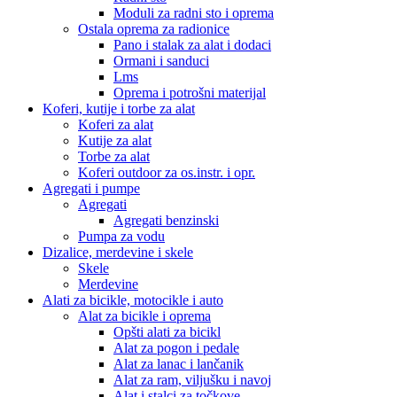
Moduli za radni sto i oprema
Ostala oprema za radionice
Pano i stalak za alat i dodaci
Ormani i sanduci
Lms
Oprema i potrošni materijal
Koferi, kutije i torbe za alat
Koferi za alat
Kutije za alat
Torbe za alat
Koferi outdoor za os.instr. i opr.
Agregati i pumpe
Agregati
Agregati benzinski
Pumpa za vodu
Dizalice, merdevine i skele
Skele
Merdevine
Alati za bicikle, motocikle i auto
Alat za bicikle i oprema
Opšti alati za bicikl
Alat za pogon i pedale
Alat za lanac i lančanik
Alat za ram, viljušku i navoj
Alat i stalci za točkove