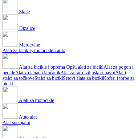
Skele
Dizalice
Merdevine
Alati za bicikle, motocikle i auto
Alat za bicikle i oprema
Opšti alati za bicikl
Alat za pogon i
pedale
Alat za lanac i lančanik
Alat za ram, viljušku i navoj
Alat i
stalci za točkove
Stalci za bicikl
Setovi alata za bicikl
Koferi i torbe za
bicikl
Alati za motocikle
Auto alat
Alat specijalni