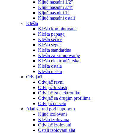
Ključ nasadni 1/2″
Ključ nasadni 3/4″
Ključ nasadni 1″
Ključ nasadni ostali
Klešta
Klešta kombinovana
Klešta papagaj
Klešta sečice
Klešta seger
Klešta standardna
Klešta za krimpovanje
Klešta elektroničarska
Klešta ostala
Klešta u setu
Odvijači
Odvijač ravni
Odvijač krstasti
Odvijač za elektroniku
Odvijač sa drugim profilima
Odvijači u setu
Alati za rad pod naponom
Ključ izolovani
Klešta izolovana
Odvijač izolovani
Ostali izolovani alat