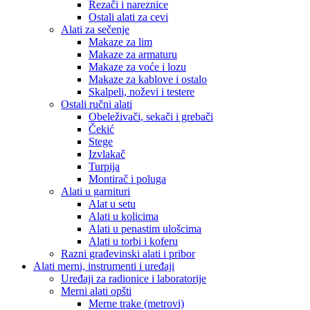
Rezači i nareznice
Ostali alati za cevi
Alati za sečenje
Makaze za lim
Makaze za armaturu
Makaze za voće i lozu
Makaze za kablove i ostalo
Skalpeli, noževi i testere
Ostali ručni alati
Obeleživači, sekači i grebači
Čekić
Stege
Izvlakač
Turpija
Montirač i poluga
Alati u garnituri
Alat u setu
Alati u kolicima
Alati u penastim ulošcima
Alati u torbi i koferu
Razni građevinski alati i pribor
Alati merni, instrumenti i uređaji
Uređaji za radionice i laboratorije
Merni alati opšti
Merne trake (metrovi)