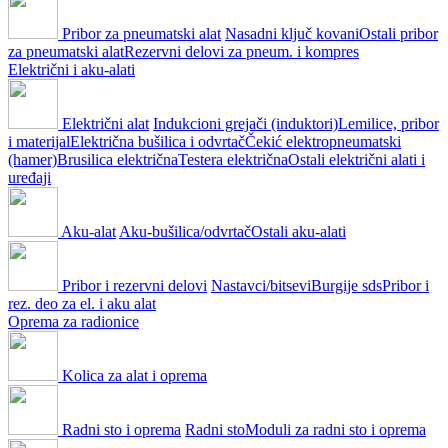
Pribor za pneumatski alat
Nasadni ključ kovani
Ostali pribor
za pneumatski alat
Rezervni delovi za pneum. i kompres
Električni i aku-alati
Električni alat
Indukcioni grejači (induktori)
Lemilice, pribor
i materijal
Električna bušilica i odvrtač
Čekić elektropneumatski
(hamer)
Brusilica električna
Testera električna
Ostali električni alati i
uređaji
Aku-alat
Aku-bušilica/odvrtač
Ostali aku-alati
Pribor i rezervni delovi
Nastavci/bitsevi
Burgije sds
Pribor i
rez. deo za el. i aku alat
Oprema za radionice
Kolica za alat i oprema
Radni sto i oprema
Radni sto
Moduli za radni sto i oprema