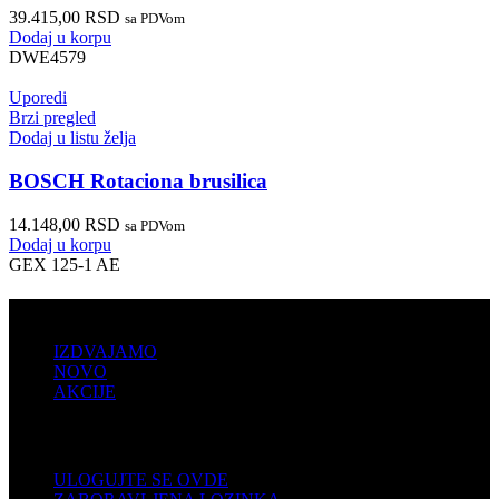
39.415,00
RSD
sa PDVom
Dodaj u korpu
DWE4579
Uporedi
Brzi pregled
Dodaj u listu želja
BOSCH Rotaciona brusilica
14.148,00
RSD
sa PDVom
Dodaj u korpu
GEX 125-1 AE
PRODAJA
IZDVAJAMO
NOVO
AKCIJE
KORISNIČKI NALOG
ULOGUJTE SE OVDE