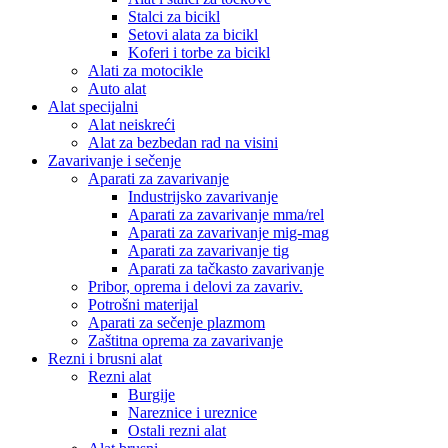
Stalci za bicikl
Setovi alata za bicikl
Koferi i torbe za bicikl
Alati za motocikle
Auto alat
Alat specijalni
Alat neiskreći
Alat za bezbedan rad na visini
Zavarivanje i sečenje
Aparati za zavarivanje
Industrijsko zavarivanje
Aparati za zavarivanje mma/rel
Aparati za zavarivanje mig-mag
Aparati za zavarivanje tig
Aparati za tačkasto zavarivanje
Pribor, oprema i delovi za zavariv.
Potrošni materijal
Aparati za sečenje plazmom
Zaštitna oprema za zavarivanje
Rezni i brusni alat
Rezni alat
Burgije
Nareznice i ureznice
Ostali rezni alat