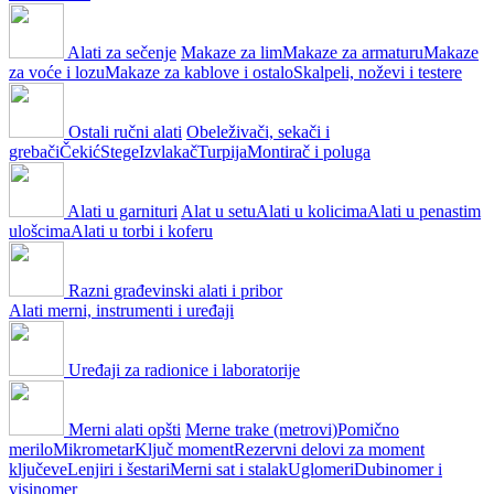
Alati za sečenje
Makaze za lim
Makaze za armaturu
Makaze
za voće i lozu
Makaze za kablove i ostalo
Skalpeli, noževi i testere
Ostali ručni alati
Obeleživači, sekači i
grebači
Čekić
Stege
Izvlakač
Turpija
Montirač i poluga
Alati u garnituri
Alat u setu
Alati u kolicima
Alati u penastim
ulošcima
Alati u torbi i koferu
Razni građevinski alati i pribor
Alati merni, instrumenti i uređaji
Uređaji za radionice i laboratorije
Merni alati opšti
Merne trake (metrovi)
Pomično
merilo
Mikrometar
Ključ moment
Rezervni delovi za moment
ključeve
Lenjiri i šestari
Merni sat i stalak
Uglomeri
Dubinomer i
visinomer