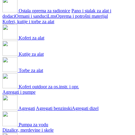
Ostala oprema za radionice
Pano i stalak za alat i
dodaci
Ormani i sanduci
Lms
Oprema i potrošni materijal
Koferi, kutije i torbe za alat
Koferi za alat
Kutije za alat
Torbe za alat
Koferi outdoor za os.instr. i opr.
Agregati i pumpe
Agregati
Agregati benzinski
Agregati dizel
Pumpa za vodu
Dizalice, merdevine i skele