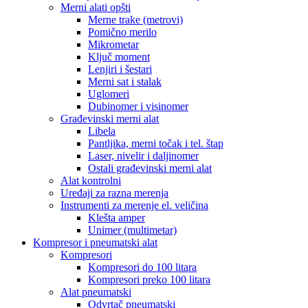
Merni alati opšti
Merne trake (metrovi)
Pomično merilo
Mikrometar
Ključ moment
Lenjiri i šestari
Merni sat i stalak
Uglomeri
Dubinomer i visinomer
Građevinski merni alat
Libela
Pantljika, merni točak i tel. štap
Laser, nivelir i daljinomer
Ostali građevinski merni alat
Alat kontrolni
Uređaji za razna merenja
Instrumenti za merenje el. veličina
Klešta amper
Unimer (multimetar)
Kompresor i pneumatski alat
Kompresori
Kompresori do 100 litara
Kompresori preko 100 litara
Alat pneumatski
Odvrtač pneumatski