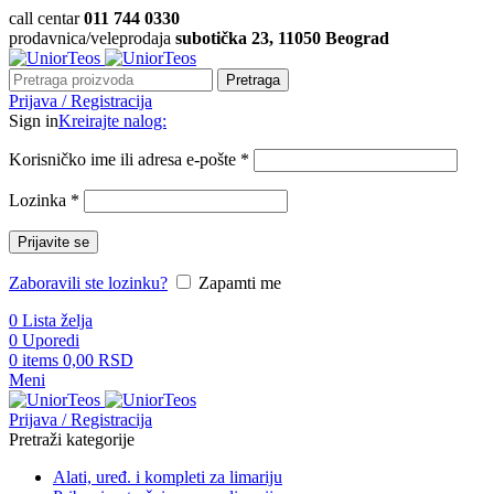
call centar
011 744 0330
prodavnica/veleprodaja
subotička 23, 11050 Beograd
Pretraga
Prijava / Registracija
Sign in
Kreirajte nalog:
Korisničko ime ili adresa e-pošte
*
Lozinka
*
Prijavite se
Zaboravili ste lozinku?
Zapamti me
0
Lista želja
0
Uporedi
0
items
0,00
RSD
Meni
Prijava / Registracija
Pretraži kategorije
Alati, uređ. i kompleti za limariju