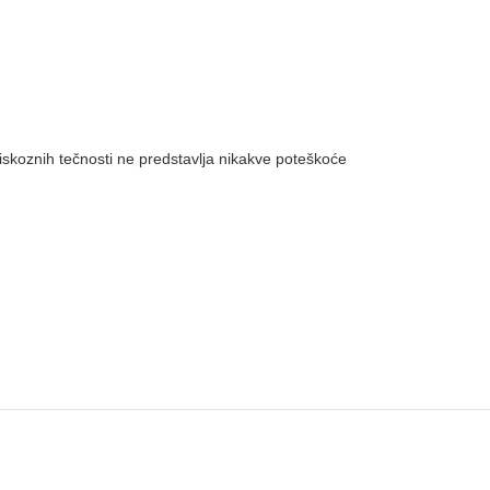
skoznih tečnosti ne predstavlja nikakve poteškoće