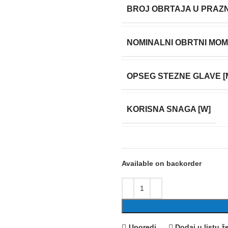
BROJ OBRTAJA U PRAZN
NOMINALNI OBRTNI MOM
OPSEG STEZNE GLAVE [
KORISNA SNAGA [W]
TEŽINA
Available on backorder
ZEMLJA POREKLA
Uporedi
Dodaj u listu že