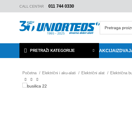
011 744 0330
CALL CENTAR
AKCIJA
IZDVA
PRETRAŽI KATEGORIJE
Početna
Električni i aku-alati
Električni alat
Električna bu