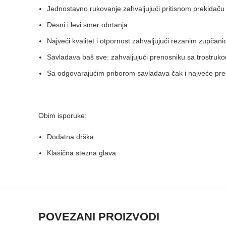
Jednostavno rukovanje zahvaljujući pritisnom prekidaču
Desni i levi smer obrtanja
Najveći kvalitet i otpornost zahvaljujući rezanim zupčani
Savladava baš sve: zahvaljujući prenosniku sa trostru
Sa odgovarajućim priborom savladava čak i najveće preč
Obim isporuke:
Dodatna drška
Klasična stezna glava
POVEZANI PROIZVODI