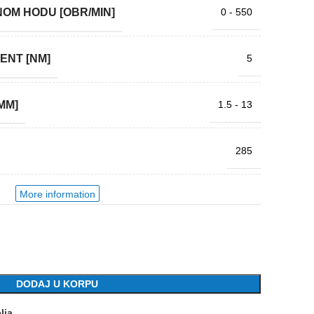
OM HODU [OBR/MIN]
0 - 550
ENT [NM]
5
MM]
1.5 - 13
285
More information
2,973 kg
Nemačka
DODAJ U KORPU
lja