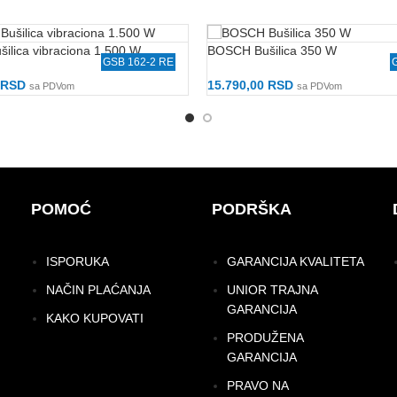
ilica vibraciona 1.500 W
BOSCH Bušilica 350 W
GSB 162-2 RE
RSD
15.790,00
RSD
sa PDVom
sa PDVom
Korpu
Dodaj U Korpu
POMOĆ
PODRŠKA
ISPORUKA
GARANCIJA KVALITETA
NAČIN PLAĆANJA
UNIOR TRAJNA
GARANCIJA
KAKO KUPOVATI
PRODUŽENA
GARANCIJA
PRAVO NA