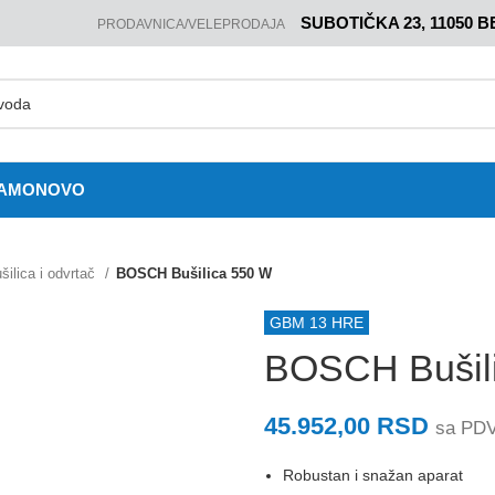
SUBOTIČKA 23, 11050 
PRODAVNICA/VELEPRODAJA
JAMO
NOVO
šilica i odvrtač
BOSCH Bušilica 550 W
GBM 13 HRE
BOSCH Bušil
45.952,00
RSD
sa PD
Robustan i snažan aparat