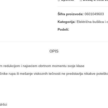
Šifra proizvoda:
0601049603
Kategorija:
Električna bušilica i 
Podeli:
OPIS
kom redukcijom i najvećem obrtnom momentu svoje klase
nike rupa ili mešanje viskoznih tečnosti ne predstavlja nikakve potešk
dršci