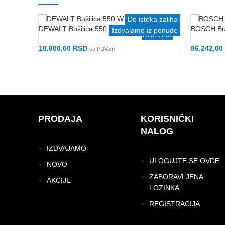
Do isteka zaliha
DEWALT Bušilica 550 W
BOSCH Buš
Izdvajamo iz ponude
DWD014S
10.800,00
RSD
86.242,00
sa PDVom
Dodaj U Korpu
Dodaj U 
PRODAJA
KORISNIČKI
NALOG
IZDVAJAMO
ULOGUJTE SE OVDE
NOVO
ZABORAVLJENA
AKCIJE
LOZINKA
REGISTRACIJA