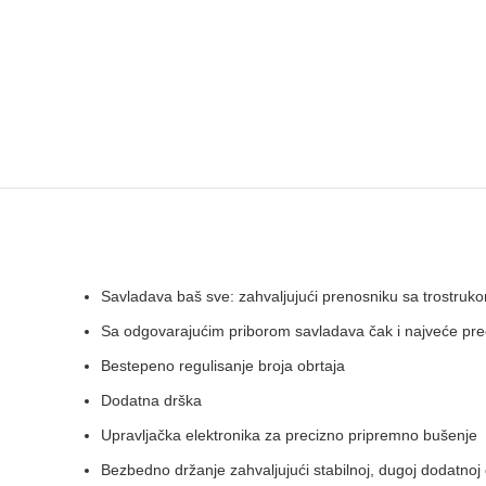
Savladava baš sve: zahvaljujući prenosniku sa trostru
Sa odgovarajućim priborom savladava čak i najveće preč
Bestepeno regulisanje broja obrtaja
Dodatna drška
Upravljačka elektronika za precizno pripremno bušenje
Bezbedno držanje zahvaljujući stabilnoj, dugoj dodatnoj 