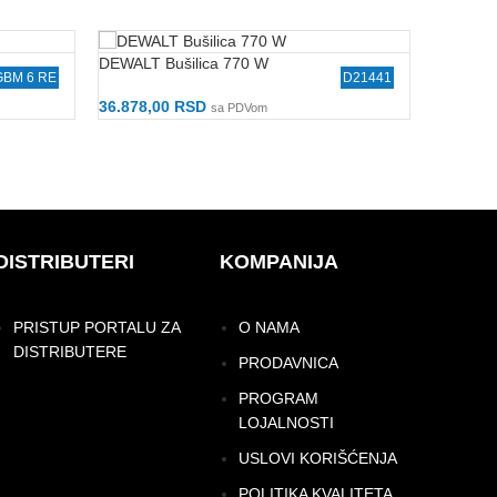
DEWALT 
DEWALT Bušilica 770 W
GBM 6 RE
D21441
25.920,
36.878,00
RSD
sa PDVom
Dodaj U
Dodaj U Korpu
DISTRIBUTERI
KOMPANIJA
PRISTUP PORTALU ZA
O NAMA
DISTRIBUTERE
PRODAVNICA
PROGRAM
LOJALNOSTI
USLOVI KORIŠĆENJA
POLITIKA KVALITETA