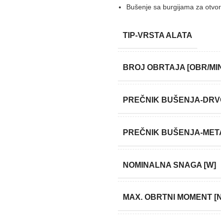
Bušenje sa burgijama za otv
TIP-VRSTA ALATA
BROJ OBRTAJA [OBR/MI
PREČNIK BUŠENJA-DRV
PREČNIK BUŠENJA-META
NOMINALNA SNAGA [W]
MAX. OBRTNI MOMENT [