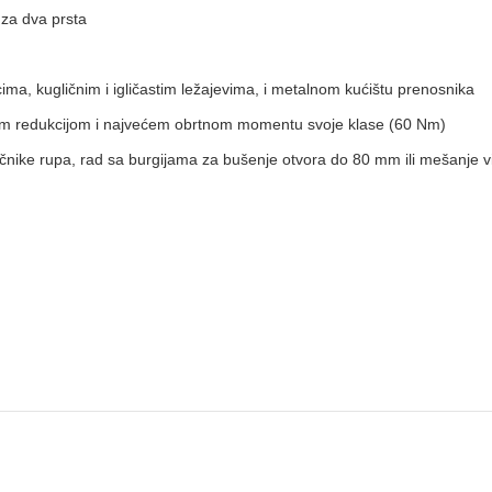
 za dva prsta
cima, kugličnim i igličastim ležajevima, i metalnom kućištu prenosnika
kom redukcijom i najvećem obrtnom momentu svoje klase (60 Nm)
nike rupa, rad sa burgijama za bušenje otvora do 80 mm ili mešanje vi