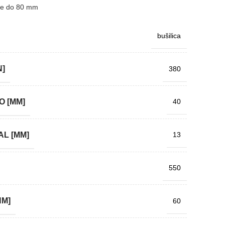
ore do 80 mm
bušilica
N]
380
O [MM]
40
L [MM]
13
550
NM]
60