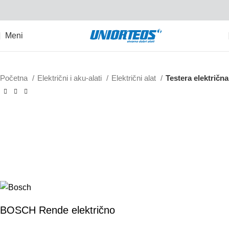
Meni
Početna
Električni i aku-alati
Električni alat
Testera električna
GHO 6500
BOSCH Rende električno