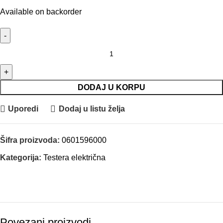
Available on backorder
BOSCH Rende električno količina
DODAJ U KORPU
Uporedi
Dodaj u listu želja
Šifra proizvoda:
0601596000
Kategorija:
Testera električna
Povezani proizvodi