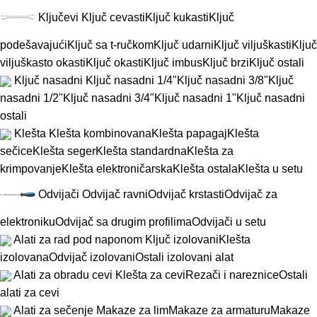
Ključevi
Ključ cevasti
Ključ kukasti
Ključ
podešavajući
Ključ sa t-ručkom
Ključ udarni
Ključ viljuškasti
Ključ
viljuškasto okasti
Ključ okasti
Ključ imbus
Ključ brzi
Ključ ostali
Ključ nasadni
Ključ nasadni 1/4"
Ključ nasadni 3/8"
Ključ
nasadni 1/2"
Ključ nasadni 3/4"
Ključ nasadni 1"
Ključ nasadni
ostali
Klešta
Klešta kombinovana
Klešta papagaj
Klešta
sečice
Klešta seger
Klešta standardna
Klešta za
krimpovanje
Klešta elektroničarska
Klešta ostala
Klešta u setu
Odvijači
Odvijač ravni
Odvijač krstasti
Odvijač za
elektroniku
Odvijač sa drugim profilima
Odvijači u setu
Alati za rad pod naponom
Ključ izolovani
Klešta
izolovana
Odvijač izolovani
Ostali izolovani alat
Alati za obradu cevi
Klešta za cevi
Rezači i nareznice
Ostali
alati za cevi
Alati za sečenje
Makaze za lim
Makaze za armaturu
Makaze