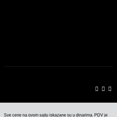
PROGRAM LOJALNOSTI
USLOVI KORIŠĆENJA
POLITIKA KVALITETA
ISO SERTIFIKAT 9001
KONTAKT
Sve cene na ovom sajtu iskazane su u dinarima. PDV je