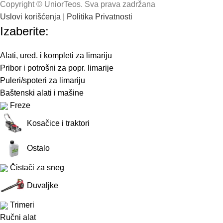
Copyright © UniorTeos. Sva prava zadržana
GKS 235 TURBO
GHO 26-82 D
GCM 800 SJ
GST 8000 E
GST 90 BE
DWE575K
DWE397
D27111
Uslovi korišćenja
|
Politika Privatnosti
Izaberite:
Alati, uređ. i kompleti za limariju
Pribor i potrošni za popr. limarije
Puleri/spoteri za limariju
Baštenski alati i mašine
Freze
Kosačice i traktori
Ostalo
Čistači za sneg
Duvaljke
Trimeri
Ručni alat