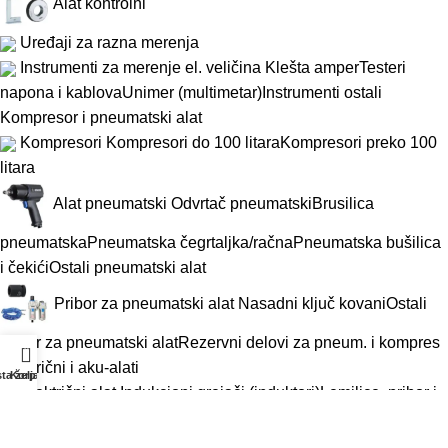
Alat kontrolni
Uređaji za razna merenja
Instrumenti za merenje el. veličina
Klešta amper
Testeri
napona i kablova
Unimer (multimetar)
Instrumenti ostali
Kompresor i pneumatski alat
Kompresori
Kompresori do 100 litara
Kompresori preko 100
litara
Alat pneumatski
Odvrtač pneumatski
Brusilica
pneumatska
Pneumatska čegrtaljka/račna
Pneumatska bušilica
i čekići
Ostali pneumatski alat
Pribor za pneumatski alat
Nasadni ključ kovani
Ostali
pribor za pneumatski alat
Rezervni delovi za pneum. i kompres
0
Električni i aku-alati
sta želja
Korpa
Električni alat
Indukcioni grejači (induktori)
Lemilice, pribor i
materijal
Električna bušilica i odvrtač
Čekić elektropneumatski
(hamer)
Brusilica električna
Testera električna
Ostali električni