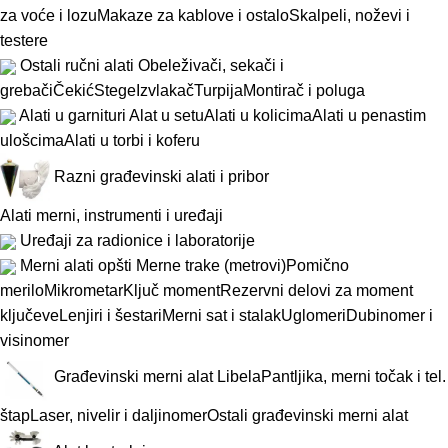
za voće i lozu
Makaze za kablove i ostalo
Skalpeli, noževi i
testere
Ostali ručni alati
Obeleživači, sekači i
grebači
Čekić
Stege
Izvlakač
Turpija
Montirač i poluga
Alati u garnituri
Alat u setu
Alati u kolicima
Alati u penastim
ulošcima
Alati u torbi i koferu
Razni građevinski alati i pribor
Alati merni, instrumenti i uređaji
Uređaji za radionice i laboratorije
Merni alati opšti
Merne trake (metrovi)
Pomično
merilo
Mikrometar
Ključ moment
Rezervni delovi za moment
ključeve
Lenjiri i šestari
Merni sat i stalak
Uglomeri
Dubinomer i
visinomer
Građevinski merni alat
Libela
Pantljika, merni točak i tel.
štap
Laser, nivelir i daljinomer
Ostali građevinski merni alat