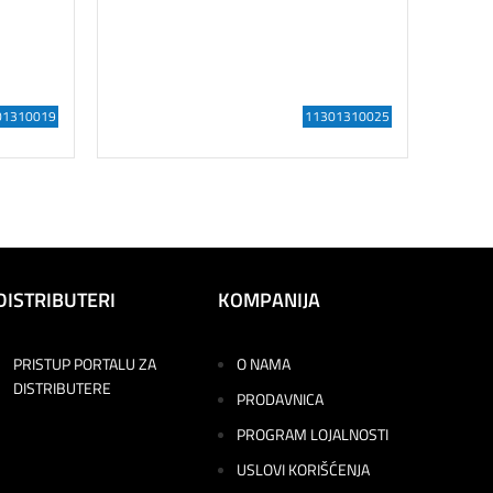
BOHRCRAF
01310019
11301310025
3.381,0
Dodaj U
DISTRIBUTERI
KOMPANIJA
PRISTUP PORTALU ZA
O NAMA
DISTRIBUTERE
PRODAVNICA
PROGRAM LOJALNOSTI
USLOVI KORIŠĆENJA