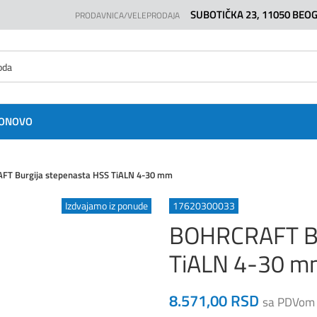
SUBOTIČKA 23, 11050 BEO
PRODAVNICA/VELEPRODAJA
O
NOVO
T Burgija stepenasta HSS TiALN 4-30 mm
Izdvajamo iz ponude
17620300033
BOHRCRAFT Bu
TiALN 4-30 m
8.571,00
RSD
sa PDVom