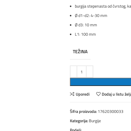
burgija stepenasta od čvrstog, k
Ø d1-d2: 4-30 mm
Ø d3: 10 mm
L1: 100 mm
TEŽINA
Uporedi
Dodaj u listu želj
Šifra proizvoda:
17620300033
Kategorija:
Burgije
Podeli: