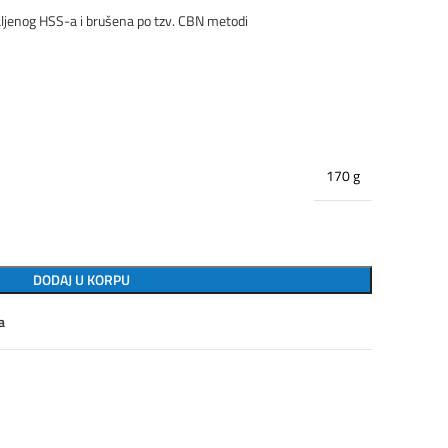
aljenog HSS-a i brušena po tzv. CBN metodi
170 g
DODAJ U KORPU
a