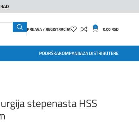
GRAD
0
PRIJAVA / REGISTRACIJA
0,00
RSD
PODRŠKA
KOMPANIJA
ZA DISTRIBUTERE
rgija stepenasta HSS
m