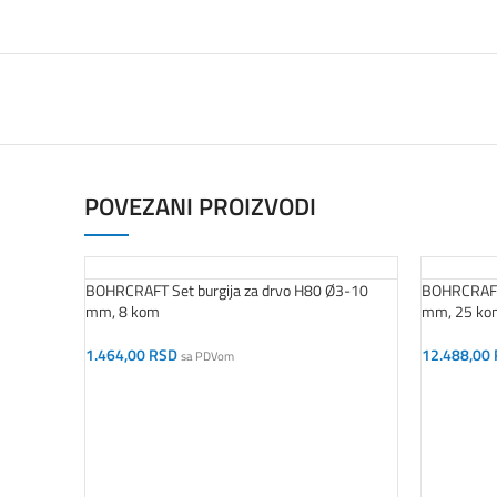
POVEZANI PROIZVODI
BOHRCRAFT Set burgija za drvo H80 Ø3-10
BOHRCRAFT 
mm, 8 kom
mm, 25 ko
1.464,00
RSD
12.488,00
sa PDVom
Dodaj U Korpu
Dodaj U K