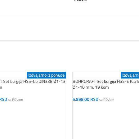
Izdvajamo iz ponude
Izdvajam
Set burgija HSS-Co DIN338 Ø1-13
BOHRCRAFT Set burgija HSS-E (Co 5
m
Ø1-10 mm, 19 kom
RSD
5.898,00
RSD
sa PDVom
sa PDVom
orpu
Dodaj U Korpu