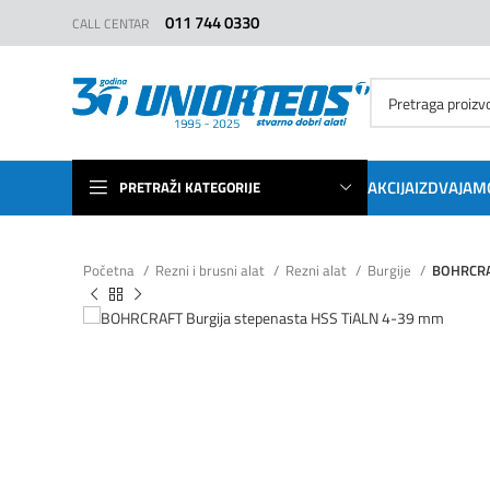
011 744 0330
CALL CENTAR
AKCIJA
IZDVAJAM
PRETRAŽI KATEGORIJE
Početna
Rezni i brusni alat
Rezni alat
Burgije
BOHRCRAF