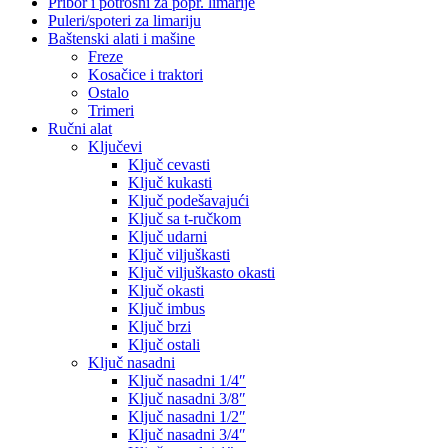
Pribor i potrošni za popr. limarije
Puleri/spoteri za limariju
Baštenski alati i mašine
Freze
Kosačice i traktori
Ostalo
Trimeri
Ručni alat
Ključevi
Ključ cevasti
Ključ kukasti
Ključ podešavajući
Ključ sa t-ručkom
Ključ udarni
Ključ viljuškasti
Ključ viljuškasto okasti
Ključ okasti
Ključ imbus
Ključ brzi
Ključ ostali
Ključ nasadni
Ključ nasadni 1/4″
Ključ nasadni 3/8″
Ključ nasadni 1/2″
Ključ nasadni 3/4″