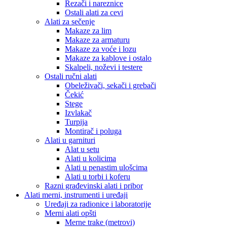
Rezači i nareznice
Ostali alati za cevi
Alati za sečenje
Makaze za lim
Makaze za armaturu
Makaze za voće i lozu
Makaze za kablove i ostalo
Skalpeli, noževi i testere
Ostali ručni alati
Obeleživači, sekači i grebači
Čekić
Stege
Izvlakač
Turpija
Montirač i poluga
Alati u garnituri
Alat u setu
Alati u kolicima
Alati u penastim ulošcima
Alati u torbi i koferu
Razni građevinski alati i pribor
Alati merni, instrumenti i uređaji
Uređaji za radionice i laboratorije
Merni alati opšti
Merne trake (metrovi)