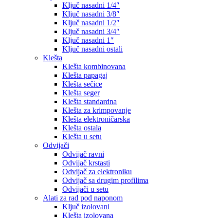
Ključ nasadni 1/4″
Ključ nasadni 3/8″
Ključ nasadni 1/2″
Ključ nasadni 3/4″
Ključ nasadni 1″
Ključ nasadni ostali
Klešta
Klešta kombinovana
Klešta papagaj
Klešta sečice
Klešta seger
Klešta standardna
Klešta za krimpovanje
Klešta elektroničarska
Klešta ostala
Klešta u setu
Odvijači
Odvijač ravni
Odvijač krstasti
Odvijač za elektroniku
Odvijač sa drugim profilima
Odvijači u setu
Alati za rad pod naponom
Ključ izolovani
Klešta izolovana