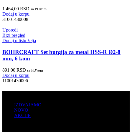
1.464,00
RSD
sa PDVom
Dodaj u korpu
31001430008
Uporedi
Brzi pregled
Dodaj u listu želja
BOHRCRAFT Set burgija za metal HSS-R Ø2-8
mm, 6 kom
891,00
RSD
sa PDVom
Dodaj u korpu
11001430006
PRODAJA
IZDVAJAMO
NOVO
AKCIJE
KORISNIČKI NALOG