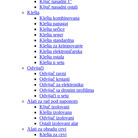
Ključ nasadni 1″
Ključ nasadni ostali
Klešta
Klešta kombinovana
Klešta papagaj
Klešta sečice
Klešta seger
Klešta standardna
Klešta za krimpovanje
Klešta elektroničarska
Klešta ostala
Klešta u setu
Odvijači
Odvijač ravni
Odvijač krstasti
Odvijač za elektroniku
Odvijač sa drugim profilima
Odvijači u setu
Alati za rad pod naponom
Ključ izolovani
Klešta izolovana
Odvijač izolovani
Ostali izolovani alat
Alati za obradu cevi
Klešta za cevi