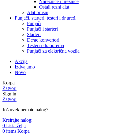
Nareznice i ureznice
Ostali rezni alat
Alat brusni
Punjači, starteri, testeri i dr.uređ.
Punjači
Punjači i starteri
Starteri
Dc/ac konvertori
Testeri i dr. oprema
Punjači za električna vozila
Akcija
Izdvajamo
Novo
Korpa
Zatvori
Sign in
Zatvori
Još uvek nemate nalog?
Kreirajte nalog:
0
Lista želja
0
items
Korpa