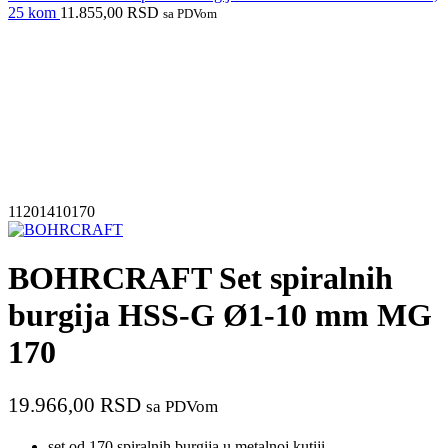
25 kom
11.855,00
RSD
sa PDVom
Izdvajamo iz ponude
11201410170
BOHRCRAFT Set spiralnih
burgija HSS-G Ø1-10 mm MG
170
19.966,00
RSD
sa PDVom
set od 170 spiralnih burgija u metalnoj kutiji