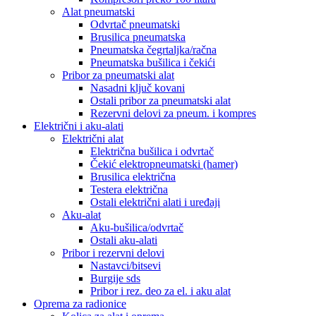
Alat pneumatski
Odvrtač pneumatski
Brusilica pneumatska
Pneumatska čegrtaljka/račna
Pneumatska bušilica i čekići
Pribor za pneumatski alat
Nasadni ključ kovani
Ostali pribor za pneumatski alat
Rezervni delovi za pneum. i kompres
Električni i aku-alati
Električni alat
Električna bušilica i odvrtač
Čekić elektropneumatski (hamer)
Brusilica električna
Testera električna
Ostali električni alati i uređaji
Aku-alat
Aku-bušilica/odvrtač
Ostali aku-alati
Pribor i rezervni delovi
Nastavci/bitsevi
Burgije sds
Pribor i rez. deo za el. i aku alat
Oprema za radionice