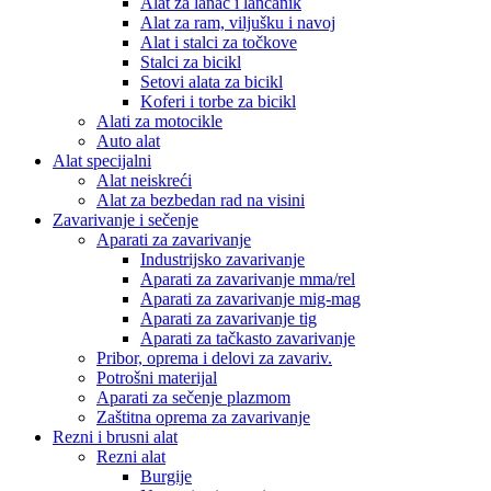
Alat za lanac i lančanik
Alat za ram, viljušku i navoj
Alat i stalci za točkove
Stalci za bicikl
Setovi alata za bicikl
Koferi i torbe za bicikl
Alati za motocikle
Auto alat
Alat specijalni
Alat neiskreći
Alat za bezbedan rad na visini
Zavarivanje i sečenje
Aparati za zavarivanje
Industrijsko zavarivanje
Aparati za zavarivanje mma/rel
Aparati za zavarivanje mig-mag
Aparati za zavarivanje tig
Aparati za tačkasto zavarivanje
Pribor, oprema i delovi za zavariv.
Potrošni materijal
Aparati za sečenje plazmom
Zaštitna oprema za zavarivanje
Rezni i brusni alat
Rezni alat
Burgije