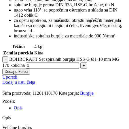
spiralne burgije prema DIN 338, HSS-G brušene, tip N
ugao vrha 118°, sa poprečnim oštrenjem u skladu sa DIN
1412 oblik C
za opštu upotrebu, za mašinsku obradu najčešćih materijala
kao što su nelegirani i legirani čelik, liveno gvožđe, mesing,
bronza itd.
industrijska spiralna burgija za materijale do 900 N/mm²
Težina
4 kg
Zemlja porekla
Kina
BOHRCRAFT Set spiralnih burgija HSS-G Ø1-10 mm MG
170 količina
Dodaj u korpu
Uporedi
Dodaj u listu želja
Šifra proizvoda:
11201410170
Kategorija:
Burgije
Podeli:
Opis
Opis
Veličine burgija: