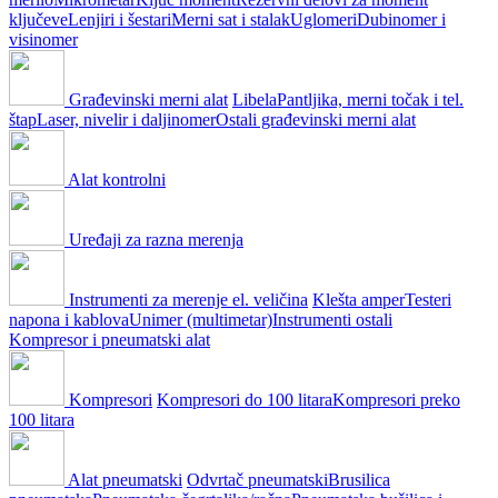
ključeve
Lenjiri i šestari
Merni sat i stalak
Uglomeri
Dubinomer i
visinomer
Građevinski merni alat
Libela
Pantljika, merni točak i tel.
štap
Laser, nivelir i daljinomer
Ostali građevinski merni alat
Alat kontrolni
Uređaji za razna merenja
Instrumenti za merenje el. veličina
Klešta amper
Testeri
napona i kablova
Unimer (multimetar)
Instrumenti ostali
Kompresor i pneumatski alat
Kompresori
Kompresori do 100 litara
Kompresori preko
100 litara
Alat pneumatski
Odvrtač pneumatski
Brusilica