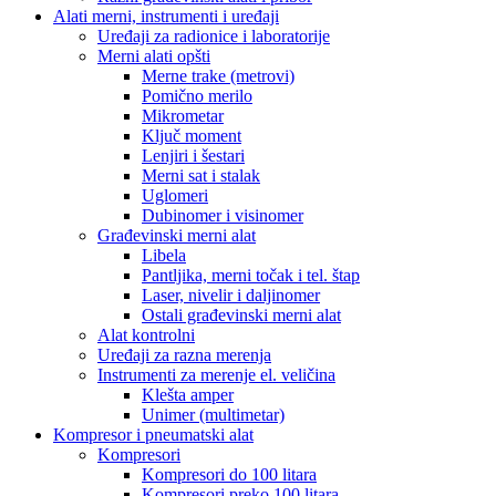
Alati merni, instrumenti i uređaji
Uređaji za radionice i laboratorije
Merni alati opšti
Merne trake (metrovi)
Pomično merilo
Mikrometar
Ključ moment
Lenjiri i šestari
Merni sat i stalak
Uglomeri
Dubinomer i visinomer
Građevinski merni alat
Libela
Pantljika, merni točak i tel. štap
Laser, nivelir i daljinomer
Ostali građevinski merni alat
Alat kontrolni
Uređaji za razna merenja
Instrumenti za merenje el. veličina
Klešta amper
Unimer (multimetar)
Kompresor i pneumatski alat
Kompresori
Kompresori do 100 litara
Kompresori preko 100 litara