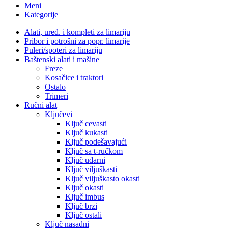
Meni
Kategorije
Alati, uređ. i kompleti za limariju
Pribor i potrošni za popr. limarije
Puleri/spoteri za limariju
Baštenski alati i mašine
Freze
Kosačice i traktori
Ostalo
Trimeri
Ručni alat
Ključevi
Ključ cevasti
Ključ kukasti
Ključ podešavajući
Ključ sa t-ručkom
Ključ udarni
Ključ viljuškasti
Ključ viljuškasto okasti
Ključ okasti
Ključ imbus
Ključ brzi
Ključ ostali
Ključ nasadni