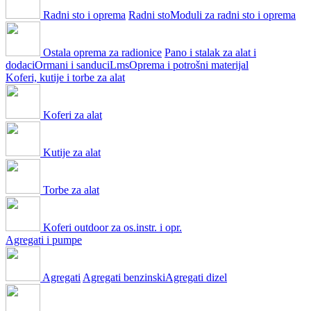
Radni sto i oprema
Radni sto
Moduli za radni sto i oprema
Ostala oprema za radionice
Pano i stalak za alat i
dodaci
Ormani i sanduci
Lms
Oprema i potrošni materijal
Koferi, kutije i torbe za alat
Koferi za alat
Kutije za alat
Torbe za alat
Koferi outdoor za os.instr. i opr.
Agregati i pumpe
Agregati
Agregati benzinski
Agregati dizel