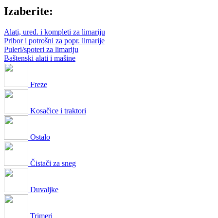
Izaberite:
Alati, uređ. i kompleti za limariju
Pribor i potrošni za popr. limarije
Puleri/spoteri za limariju
Baštenski alati i mašine
Freze
Kosačice i traktori
Ostalo
Čistači za sneg
Duvaljke
Trimeri