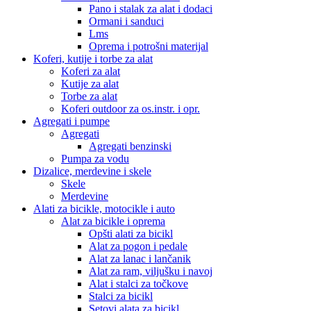
Pano i stalak za alat i dodaci
Ormani i sanduci
Lms
Oprema i potrošni materijal
Koferi, kutije i torbe za alat
Koferi za alat
Kutije za alat
Torbe za alat
Koferi outdoor za os.instr. i opr.
Agregati i pumpe
Agregati
Agregati benzinski
Pumpa za vodu
Dizalice, merdevine i skele
Skele
Merdevine
Alati za bicikle, motocikle i auto
Alat za bicikle i oprema
Opšti alati za bicikl
Alat za pogon i pedale
Alat za lanac i lančanik
Alat za ram, viljušku i navoj
Alat i stalci za točkove
Stalci za bicikl
Setovi alata za bicikl