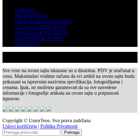
O NAMA
PRODAVNICA
PROGRAM LOJALNOSTI
USLOVI KORIŠĆENJA
POLITIKA KVALITETA
ISO SERTIFIKAT 9001
KONTAKT
Sve cene na ovom sajtu iskazane su u dinarima. PDV je uračunat u
cenu. Maksimalno vodimo računa da svi artikli na ovom sajtu budu
prikazani sa ispravnim nazivima specifikacija, fotografijama i
cenama. Ipak, ne možemo garantovati da su sve navedene
informacije i fotografije artikala na ovom sajtu u potpunosti
ispravne.
Copyright © UniorTeos. Sva prava zadržana
Uslovi korišćenja
|
Politika Privatnosti
Pretraga