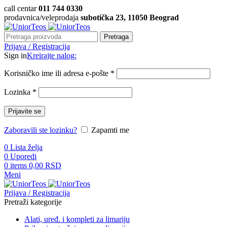
call centar
011 744 0330
prodavnica/veleprodaja
subotička 23, 11050 Beograd
Pretraga
Prijava / Registracija
Sign in
Kreirajte nalog:
Korisničko ime ili adresa e-pošte
*
Lozinka
*
Prijavite se
Zaboravili ste lozinku?
Zapamti me
0
Lista želja
0
Uporedi
0
items
0,00
RSD
Meni
Prijava / Registracija
Pretraži kategorije
Alati, uređ. i kompleti za limariju