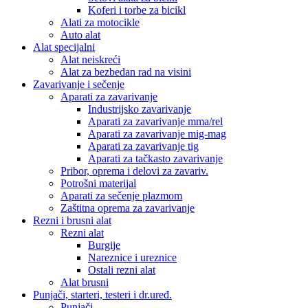
Koferi i torbe za bicikl
Alati za motocikle
Auto alat
Alat specijalni
Alat neiskreći
Alat za bezbedan rad na visini
Zavarivanje i sečenje
Aparati za zavarivanje
Industrijsko zavarivanje
Aparati za zavarivanje mma/rel
Aparati za zavarivanje mig-mag
Aparati za zavarivanje tig
Aparati za tačkasto zavarivanje
Pribor, oprema i delovi za zavariv.
Potrošni materijal
Aparati za sečenje plazmom
Zaštitna oprema za zavarivanje
Rezni i brusni alat
Rezni alat
Burgije
Nareznice i ureznice
Ostali rezni alat
Alat brusni
Punjači, starteri, testeri i dr.uređ.
Punjači