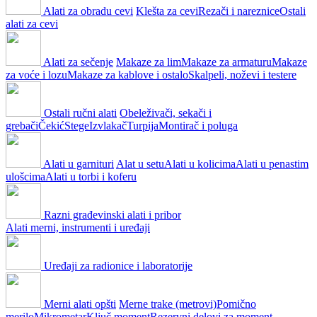
Alati za obradu cevi
Klešta za cevi
Rezači i nareznice
Ostali
alati za cevi
Alati za sečenje
Makaze za lim
Makaze za armaturu
Makaze
za voće i lozu
Makaze za kablove i ostalo
Skalpeli, noževi i testere
Ostali ručni alati
Obeleživači, sekači i
grebači
Čekić
Stege
Izvlakač
Turpija
Montirač i poluga
Alati u garnituri
Alat u setu
Alati u kolicima
Alati u penastim
ulošcima
Alati u torbi i koferu
Razni građevinski alati i pribor
Alati merni, instrumenti i uređaji
Uređaji za radionice i laboratorije
Merni alati opšti
Merne trake (metrovi)
Pomično
merilo
Mikrometar
Ključ moment
Rezervni delovi za moment