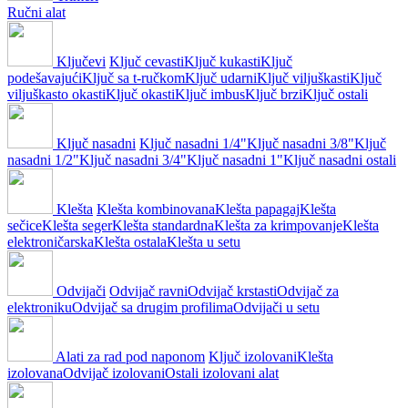
Ručni alat
Ključevi
Ključ cevasti
Ključ kukasti
Ključ
podešavajući
Ključ sa t-ručkom
Ključ udarni
Ključ viljuškasti
Ključ
viljuškasto okasti
Ključ okasti
Ključ imbus
Ključ brzi
Ključ ostali
Ključ nasadni
Ključ nasadni 1/4"
Ključ nasadni 3/8"
Ključ
nasadni 1/2"
Ključ nasadni 3/4"
Ključ nasadni 1"
Ključ nasadni ostali
Klešta
Klešta kombinovana
Klešta papagaj
Klešta
sečice
Klešta seger
Klešta standardna
Klešta za krimpovanje
Klešta
elektroničarska
Klešta ostala
Klešta u setu
Odvijači
Odvijač ravni
Odvijač krstasti
Odvijač za
elektroniku
Odvijač sa drugim profilima
Odvijači u setu
Alati za rad pod naponom
Ključ izolovani
Klešta
izolovana
Odvijač izolovani
Ostali izolovani alat