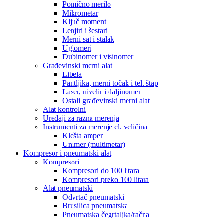
Pomično merilo
Mikrometar
Ključ moment
Lenjiri i šestari
Merni sat i stalak
Uglomeri
Dubinomer i visinomer
Građevinski merni alat
Libela
Pantljika, merni točak i tel. štap
Laser, nivelir i daljinomer
Ostali građevinski merni alat
Alat kontrolni
Uređaji za razna merenja
Instrumenti za merenje el. veličina
Klešta amper
Unimer (multimetar)
Kompresor i pneumatski alat
Kompresori
Kompresori do 100 litara
Kompresori preko 100 litara
Alat pneumatski
Odvrtač pneumatski
Brusilica pneumatska
Pneumatska čegrtaljka/račna