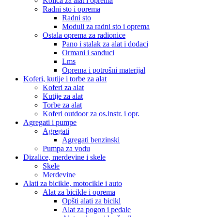
Kolica za alat i oprema
Radni sto i oprema
Radni sto
Moduli za radni sto i oprema
Ostala oprema za radionice
Pano i stalak za alat i dodaci
Ormani i sanduci
Lms
Oprema i potrošni materijal
Koferi, kutije i torbe za alat
Koferi za alat
Kutije za alat
Torbe za alat
Koferi outdoor za os.instr. i opr.
Agregati i pumpe
Agregati
Agregati benzinski
Pumpa za vodu
Dizalice, merdevine i skele
Skele
Merdevine
Alati za bicikle, motocikle i auto
Alat za bicikle i oprema
Opšti alati za bicikl
Alat za pogon i pedale