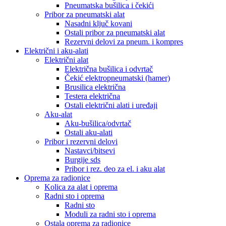
Pneumatska bušilica i čekići
Pribor za pneumatski alat
Nasadni ključ kovani
Ostali pribor za pneumatski alat
Rezervni delovi za pneum. i kompres
Električni i aku-alati
Električni alat
Električna bušilica i odvrtač
Čekić elektropneumatski (hamer)
Brusilica električna
Testera električna
Ostali električni alati i uređaji
Aku-alat
Aku-bušilica/odvrtač
Ostali aku-alati
Pribor i rezervni delovi
Nastavci/bitsevi
Burgije sds
Pribor i rez. deo za el. i aku alat
Oprema za radionice
Kolica za alat i oprema
Radni sto i oprema
Radni sto
Moduli za radni sto i oprema
Ostala oprema za radionice