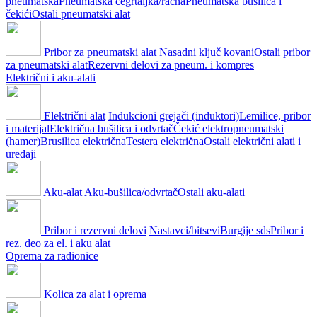
pneumatska
Pneumatska čegrtaljka/račna
Pneumatska bušilica i
čekići
Ostali pneumatski alat
Pribor za pneumatski alat
Nasadni ključ kovani
Ostali pribor
za pneumatski alat
Rezervni delovi za pneum. i kompres
Električni i aku-alati
Električni alat
Indukcioni grejači (induktori)
Lemilice, pribor
i materijal
Električna bušilica i odvrtač
Čekić elektropneumatski
(hamer)
Brusilica električna
Testera električna
Ostali električni alati i
uređaji
Aku-alat
Aku-bušilica/odvrtač
Ostali aku-alati
Pribor i rezervni delovi
Nastavci/bitsevi
Burgije sds
Pribor i
rez. deo za el. i aku alat
Oprema za radionice
Kolica za alat i oprema