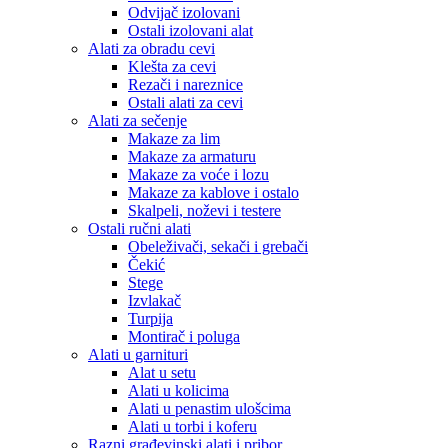
Odvijač izolovani
Ostali izolovani alat
Alati za obradu cevi
Klešta za cevi
Rezači i nareznice
Ostali alati za cevi
Alati za sečenje
Makaze za lim
Makaze za armaturu
Makaze za voće i lozu
Makaze za kablove i ostalo
Skalpeli, noževi i testere
Ostali ručni alati
Obeleživači, sekači i grebači
Čekić
Stege
Izvlakač
Turpija
Montirač i poluga
Alati u garnituri
Alat u setu
Alati u kolicima
Alati u penastim ulošcima
Alati u torbi i koferu
Razni građevinski alati i pribor