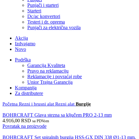
Punjači i starteri
Starteri
Dc/ac konvertori
Testeri i dr. oprema
Punjači za električna vozila
Akcija
Izdvajamo
Novo
Podrška
Garancija Kvaliteta
Pravo na reklamaciju
Reklamacije i povraćaj robe
Unior Trajna Garancija
Kompanija
Za distributere
Početna
Rezni i brusni alat
Rezni alat
Burgije
BOHRCRAFT Glava stezna sa ključem PRO 2-13 mm
4.916,00
RSD
sa PDVom
Povratak na proizvode
BOHRCRAFT Set spiralnih burgija HSS-GX DIN 338 Ø1-13 mm,