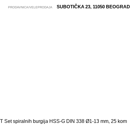
SUBOTIČKA 23, 11050 BEOGRAD
PRODAVNICA/VELEPRODAJA
et spiralnih burgija HSS-G DIN 338 Ø1-13 mm, 25 kom
Izdvajamo iz ponude
11201330025