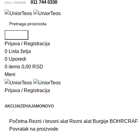
011 744 0330
CALL CENTAR
Pretraga
Prijava / Registracija
0
Lista želja
0
Uporedi
0
items
0,00
RSD
Meni
Prijava / Registracija
Pretraži kategorije
AKCIJA
IZDVAJAMO
NOVO
Početna
Rezni i brusni alat
Rezni alat
Burgije
BOHRCRAFT S
Povratak na proizvode