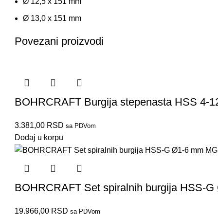
Ø 12,5 x 151 mm
Ø 13,0 x 151 mm
Povezani proizvodi
BOHRCRAFT Burgija stepenasta HSS 4-
3.381,00
RSD
sa PDVom
Dodaj u korpu
BOHRCRAFT Set spiralnih burgija HSS-
19.966,00
RSD
sa PDVom