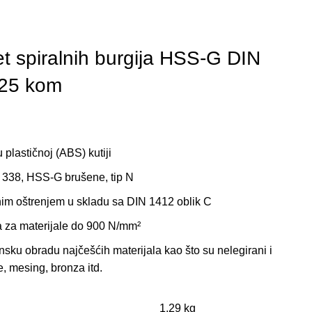
spiralnih burgija HSS-G DIN
25 kom
u plastičnoj (ABS) kutiji
 338, HSS-G brušene, tip N
nim oštrenjem u skladu sa DIN 1412 oblik C
ja za materijale do 900 N/mm²
sku obradu najčešćih materijala kao što su nelegirani i
e, mesing, bronza itd.
1,29 kg