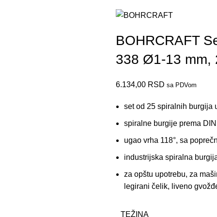
BOHRCRAFT Set 
338 Ø1-13 mm, 
6.134,00
RSD
sa PDVom
set od 25 spiralnih burgija 
spiralne burgije prema DIN
ugao vrha 118°, sa popreč
industrijska spiralna burgi
za opštu upotrebu, za mašin
legirani čelik, liveno gvožđ
TEŽINA