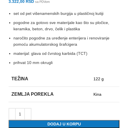
3.322,00
RSD
sa PDVom
set od pet višenamenskih burgija u plastičnoj kutiji
pogodne za gotovo sve materijale kao što su pločice,
keramika, beton, drvo, čelik i plastika
naročito pogodne za uređenje enterijera i renoviranje
pomoću akumulatorskog šrafcigera
materijal: glava od čvrstog karbida (TCT)
prihvat 10 mm okrugli
TEŽINA
122 g
ZEMLJA POREKLA
Kina
DODAJ U KORPU