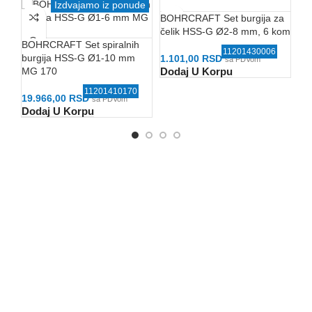
Izdvajamo iz ponude
BOHRCRAFT Set burgija za
BO
čelik HSS-G Ø2-8 mm, 6 kom
HS
BOHRCRAFT Set spiralnih
25
11201430006
burgija HSS-G Ø1-10 mm
1.101,00
RSD
sa PDVom
Dodaj U Korpu
MG 170
12
Do
11201410170
19.966,00
RSD
sa PDVom
Dodaj U Korpu