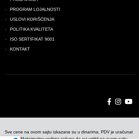
PROGRAM LOJALNOSTI
USLOVI KORIŠĆENJA
POLITIKA KVALITETA
ISO SERTIFIKAT 9001
KONTAKT
Sve cene na ovom sajtu iskazane su u dinarima. PDV je uračunat
u cenu. Maksimalno vodimo računa da svi artikli na ovom sajtu