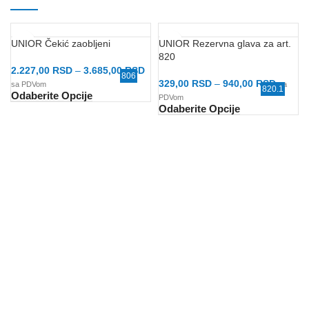
UNIOR Čekić zaobljeni
UNIOR Rezervna glava za art.
820
2.227,00
RSD
–
3.685,00
RSD
806
329,00
RSD
–
940,00
RSD
sa PDVom
sa
820.1
Odaberite Opcije
PDVom
Odaberite Opcije