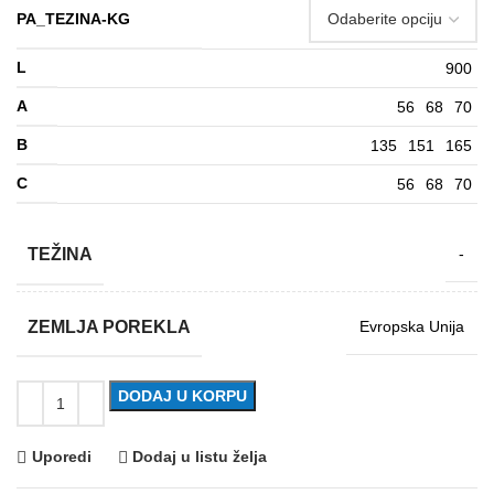
PA_TEZINA-KG
L
900
A
56
68
70
B
135
151
165
C
56
68
70
TEŽINA
-
ZEMLJA POREKLA
Evropska Unija
DODAJ U KORPU
Uporedi
Dodaj u listu želja