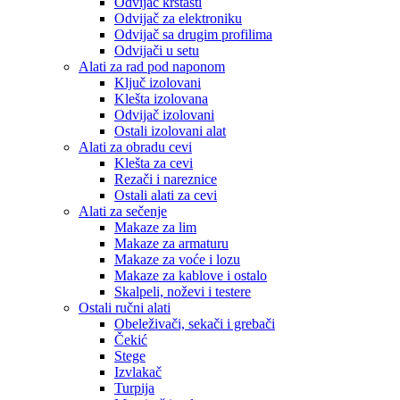
Odvijač krstasti
Odvijač za elektroniku
Odvijač sa drugim profilima
Odvijači u setu
Alati za rad pod naponom
Ključ izolovani
Klešta izolovana
Odvijač izolovani
Ostali izolovani alat
Alati za obradu cevi
Klešta za cevi
Rezači i nareznice
Ostali alati za cevi
Alati za sečenje
Makaze za lim
Makaze za armaturu
Makaze za voće i lozu
Makaze za kablove i ostalo
Skalpeli, noževi i testere
Ostali ručni alati
Obeleživači, sekači i grebači
Čekić
Stege
Izvlakač
Turpija