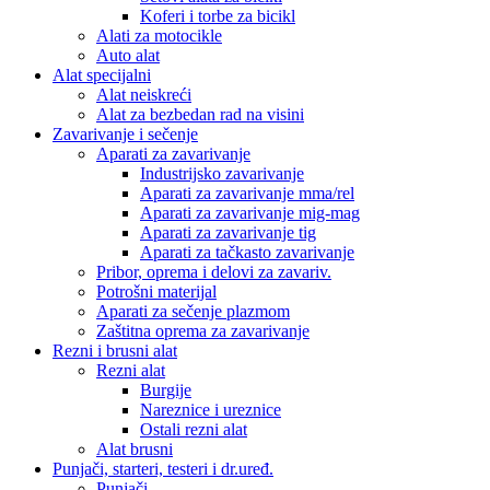
Koferi i torbe za bicikl
Alati za motocikle
Auto alat
Alat specijalni
Alat neiskreći
Alat za bezbedan rad na visini
Zavarivanje i sečenje
Aparati za zavarivanje
Industrijsko zavarivanje
Aparati za zavarivanje mma/rel
Aparati za zavarivanje mig-mag
Aparati za zavarivanje tig
Aparati za tačkasto zavarivanje
Pribor, oprema i delovi za zavariv.
Potrošni materijal
Aparati za sečenje plazmom
Zaštitna oprema za zavarivanje
Rezni i brusni alat
Rezni alat
Burgije
Nareznice i ureznice
Ostali rezni alat
Alat brusni
Punjači, starteri, testeri i dr.uređ.
Punjači