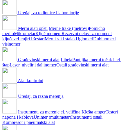
Uređaji za radionice i laboratorije
Merni alati opšti
Merne trake (metrovi)
Pomično
merilo
Mikrometar
Ključ moment
Rezervni delovi za moment
ključeve
Lenjiri i šestari
Merni sat i stalak
Uglomeri
Dubinomer i
visinomer
Građevinski merni alat
Libela
Pantljika, merni točak i tel.
štap
Laser, nivelir i daljinomer
Ostali građevinski merni alat
Alat kontrolni
Uređaji za razna merenja
Instrumenti za merenje el. veličina
Klešta amper
Testeri
napona i kablova
Unimer (multimetar)
Instrumenti ostali
Kompresor i pneumatski alat