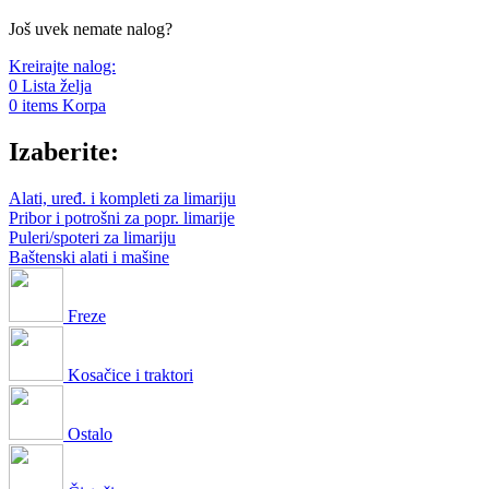
Još uvek nemate nalog?
Kreirajte nalog:
0
Lista želja
0
items
Korpa
Izaberite:
Alati, uređ. i kompleti za limariju
Pribor i potrošni za popr. limarije
Puleri/spoteri za limariju
Baštenski alati i mašine
Freze
Kosačice i traktori
Ostalo