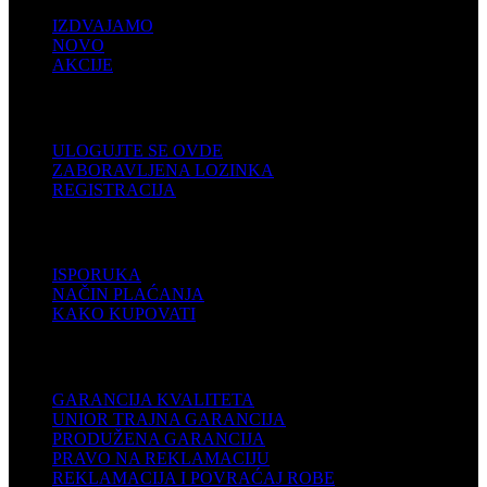
IZDVAJAMO
NOVO
AKCIJE
KORISNIČKI NALOG
ULOGUJTE SE OVDE
ZABORAVLJENA LOZINKA
REGISTRACIJA
POMOĆ
ISPORUKA
NAČIN PLAĆANJA
KAKO KUPOVATI
PODRŠKA
GARANCIJA KVALITETA
UNIOR TRAJNA GARANCIJA
PRODUŽENA GARANCIJA
PRAVO NA REKLAMACIJU
REKLAMACIJA I POVRAĆAJ ROBE