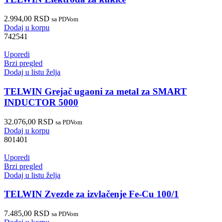
2.994,00
RSD
sa PDVom
Dodaj u korpu
742541
Uporedi
Brzi pregled
Dodaj u listu želja
TELWIN Grejač ugaoni za metal za SMART
INDUCTOR 5000
32.076,00
RSD
sa PDVom
Dodaj u korpu
801401
Uporedi
Brzi pregled
Dodaj u listu želja
TELWIN Zvezde za izvlačenje Fe-Cu 100/1
7.485,00
RSD
sa PDVom