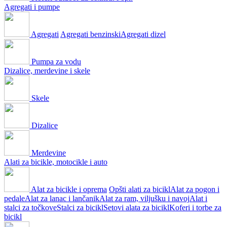
Agregati i pumpe
Agregati
Agregati benzinski
Agregati dizel
Pumpa za vodu
Dizalice, merdevine i skele
Skele
Dizalice
Merdevine
Alati za bicikle, motocikle i auto
Alat za bicikle i oprema
Opšti alati za bicikl
Alat za pogon i
pedale
Alat za lanac i lančanik
Alat za ram, viljušku i navoj
Alat i
stalci za točkove
Stalci za bicikl
Setovi alata za bicikl
Koferi i torbe za
bicikl