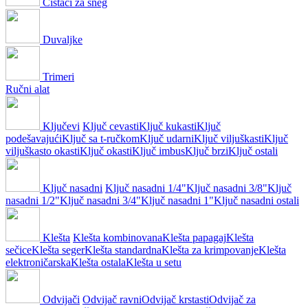
Čistači za sneg
Duvaljke
Trimeri
Ručni alat
Ključevi
Ključ cevasti
Ključ kukasti
Ključ
podešavajući
Ključ sa t-ručkom
Ključ udarni
Ključ viljuškasti
Ključ
viljuškasto okasti
Ključ okasti
Ključ imbus
Ključ brzi
Ključ ostali
Ključ nasadni
Ključ nasadni 1/4"
Ključ nasadni 3/8"
Ključ
nasadni 1/2"
Ključ nasadni 3/4"
Ključ nasadni 1"
Ključ nasadni ostali
Klešta
Klešta kombinovana
Klešta papagaj
Klešta
sečice
Klešta seger
Klešta standardna
Klešta za krimpovanje
Klešta
elektroničarska
Klešta ostala
Klešta u setu
Odvijači
Odvijač ravni
Odvijač krstasti
Odvijač za