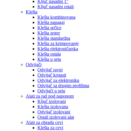
Ključ nasadni 1″
Ključ nasadni ostali
Klešta
Klešta kombinovana
Klešta papagaj
Klešta sečice
Klešta seger
Klešta standardna
Klešta za krimpovanje
Klešta elektroničarska
Klešta ostala
Klešta u setu
Odvijači
Odvijač ravni
Odvijač krstasti
Odvijač za elektroniku
Odvijač sa drugim profilima
Odvijači u setu
Alati za rad pod naponom
Ključ izolovani
Klešta izolovana
Odvijač izolovani
Ostali izolovani alat
Alati za obradu cevi
Klešta za cevi