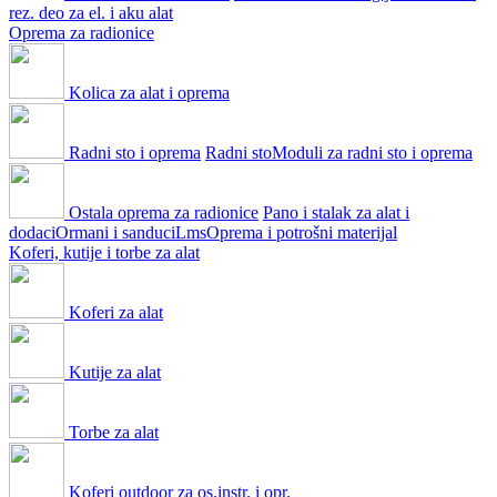
rez. deo za el. i aku alat
Oprema za radionice
Kolica za alat i oprema
Radni sto i oprema
Radni sto
Moduli za radni sto i oprema
Ostala oprema za radionice
Pano i stalak za alat i
dodaci
Ormani i sanduci
Lms
Oprema i potrošni materijal
Koferi, kutije i torbe za alat
Koferi za alat
Kutije za alat
Torbe za alat
Koferi outdoor za os.instr. i opr.