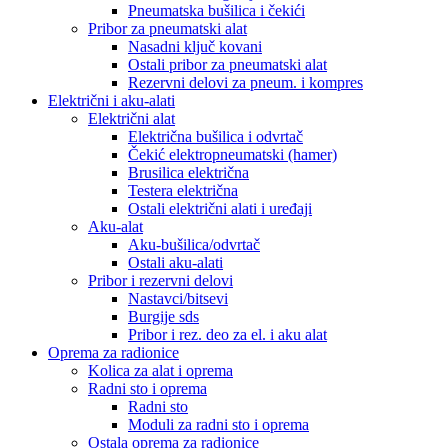
Pneumatska bušilica i čekići
Pribor za pneumatski alat
Nasadni ključ kovani
Ostali pribor za pneumatski alat
Rezervni delovi za pneum. i kompres
Električni i aku-alati
Električni alat
Električna bušilica i odvrtač
Čekić elektropneumatski (hamer)
Brusilica električna
Testera električna
Ostali električni alati i uređaji
Aku-alat
Aku-bušilica/odvrtač
Ostali aku-alati
Pribor i rezervni delovi
Nastavci/bitsevi
Burgije sds
Pribor i rez. deo za el. i aku alat
Oprema za radionice
Kolica za alat i oprema
Radni sto i oprema
Radni sto
Moduli za radni sto i oprema
Ostala oprema za radionice