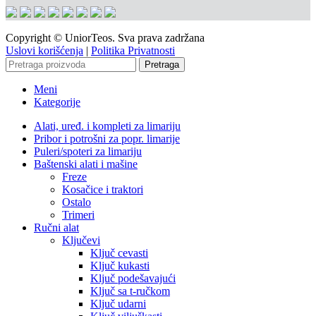
Copyright © UniorTeos. Sva prava zadržana
Uslovi korišćenja
|
Politika Privatnosti
Pretraga
Meni
Kategorije
Alati, uređ. i kompleti za limariju
Pribor i potrošni za popr. limarije
Puleri/spoteri za limariju
Baštenski alati i mašine
Freze
Kosačice i traktori
Ostalo
Trimeri
Ručni alat
Ključevi
Ključ cevasti
Ključ kukasti
Ključ podešavajući
Ključ sa t-ručkom
Ključ udarni