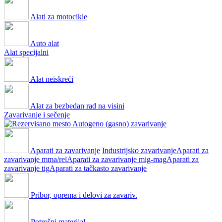
Alati za motocikle
Auto alat
Alat specijalni
Alat neiskreći
Alat za bezbedan rad na visini
Zavarivanje i sečenje
Autogeno (gasno) zavarivanje
Aparati za zavarivanje
Industrijsko zavarivanje
Aparati za
zavarivanje mma/rel
Aparati za zavarivanje mig-mag
Aparati za
zavarivanje tig
Aparati za tačkasto zavarivanje
Pribor, oprema i delovi za zavariv.
Potrošni materijal