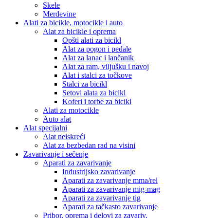
Skele
Merdevine
Alati za bicikle, motocikle i auto
Alat za bicikle i oprema
Opšti alati za bicikl
Alat za pogon i pedale
Alat za lanac i lančanik
Alat za ram, viljušku i navoj
Alat i stalci za točkove
Stalci za bicikl
Setovi alata za bicikl
Koferi i torbe za bicikl
Alati za motocikle
Auto alat
Alat specijalni
Alat neiskreći
Alat za bezbedan rad na visini
Zavarivanje i sečenje
Aparati za zavarivanje
Industrijsko zavarivanje
Aparati za zavarivanje mma/rel
Aparati za zavarivanje mig-mag
Aparati za zavarivanje tig
Aparati za tačkasto zavarivanje
Pribor, oprema i delovi za zavariv.