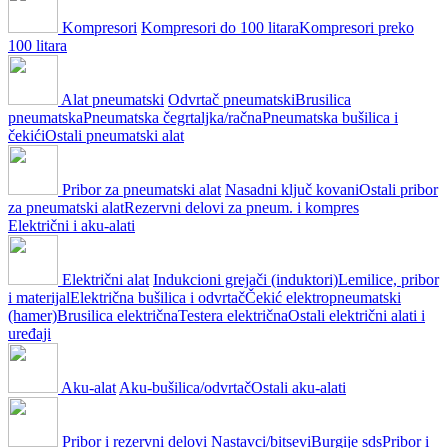
Kompresori
Kompresori do 100 litara
Kompresori preko
100 litara
Alat pneumatski
Odvrtač pneumatski
Brusilica
pneumatska
Pneumatska čegrtaljka/račna
Pneumatska bušilica i
čekići
Ostali pneumatski alat
Pribor za pneumatski alat
Nasadni ključ kovani
Ostali pribor
za pneumatski alat
Rezervni delovi za pneum. i kompres
Električni i aku-alati
Električni alat
Indukcioni grejači (induktori)
Lemilice, pribor
i materijal
Električna bušilica i odvrtač
Čekić elektropneumatski
(hamer)
Brusilica električna
Testera električna
Ostali električni alati i
uređaji
Aku-alat
Aku-bušilica/odvrtač
Ostali aku-alati
Pribor i rezervni delovi
Nastavci/bitsevi
Burgije sds
Pribor i