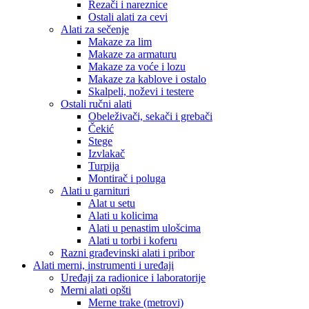
Rezači i nareznice
Ostali alati za cevi
Alati za sečenje
Makaze za lim
Makaze za armaturu
Makaze za voće i lozu
Makaze za kablove i ostalo
Skalpeli, noževi i testere
Ostali ručni alati
Obeleživači, sekači i grebači
Čekić
Stege
Izvlakač
Turpija
Montirač i poluga
Alati u garnituri
Alat u setu
Alati u kolicima
Alati u penastim ulošcima
Alati u torbi i koferu
Razni građevinski alati i pribor
Alati merni, instrumenti i uređaji
Uređaji za radionice i laboratorije
Merni alati opšti
Merne trake (metrovi)