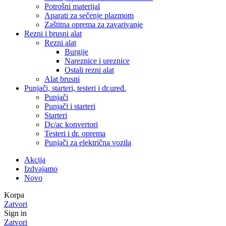
Potrošni materijal
Aparati za sečenje plazmom
Zaštitna oprema za zavarivanje
Rezni i brusni alat
Rezni alat
Burgije
Nareznice i ureznice
Ostali rezni alat
Alat brusni
Punjači, starteri, testeri i dr.uređ.
Punjači
Punjači i starteri
Starteri
Dc/ac konvertori
Testeri i dr. oprema
Punjači za električna vozila
Akcija
Izdvajamo
Novo
Korpa
Zatvori
Sign in
Zatvori