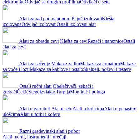
elektroniku
Odvijač sa drugim profilima
Odvijači u setu
Alati za rad pod naponom
Ključ izolovani
Klešta
izolovana
Odvijač izolovani
Ostali izolovani alat
Alati za obradu cevi
Klešta za cevi
Rezači i nareznice
Ostali
alati za cevi
Alati za sečenje
Makaze za lim
Makaze za armaturu
Makaze
za voće i lozu
Makaze za kablove i ostalo
Skalpeli, noževi i testere
Ostali ručni alati
Obeleživači, sekači i
grebači
Čekić
Stege
Izvlakač
Turpija
Montirač i poluga
Alati u garnituri
Alat u setu
Alati u kolicima
Alati u penastim
ulošcima
Alati u torbi i koferu
Razni građevinski alati i pribor
Alati merni, instrumenti i uređaji