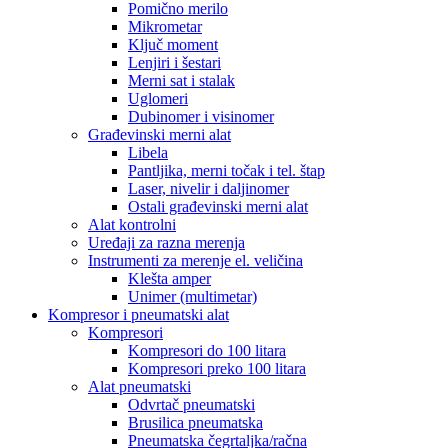
Pomično merilo
Mikrometar
Ključ moment
Lenjiri i šestari
Merni sat i stalak
Uglomeri
Dubinomer i visinomer
Građevinski merni alat
Libela
Pantljika, merni točak i tel. štap
Laser, nivelir i daljinomer
Ostali građevinski merni alat
Alat kontrolni
Uređaji za razna merenja
Instrumenti za merenje el. veličina
Klešta amper
Unimer (multimetar)
Kompresor i pneumatski alat
Kompresori
Kompresori do 100 litara
Kompresori preko 100 litara
Alat pneumatski
Odvrtač pneumatski
Brusilica pneumatska
Pneumatska čegrtaljka/račna