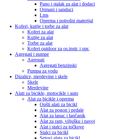
Pano i stalak za alat i dodaci
Ormani i sanduci
Lms
Oprema i potrošni materijal
Koferi, kutije i torbe za alat
Koferi za alat
Kutije za alat
Torbe za alat
Koferi outdoor za os.instr. i opr.
Agregati i pumpe
Agregati
Agregati benzinski
Pumpa za vodu
Dizalice, merdevine i skele
Skele
Merdevine
Alati za bicikle, motocikle i auto
Alat za bicikle i oprema
Opšti alati za bicikl
Alat za pogon i pedale
Alat za lanac i lančanik
Alat za ram, viljušku i navoj
Alat i stalci za točkove
Stalci za bicikl
Setovi alata za bicikl