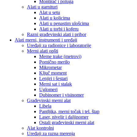
Montirač i poluga
Alati u garnituri
Alat u setu
Alati u kolicima
Alati u penastim ulošcima
Alati u torbi i koferu
Razni građevinski alati i pribor
Alati merni, instrumenti i uređaji
Uređaji za radionice i laboratorije
Merni alati opšti
Merne trake (metrovi)
Pomično merilo
Mikrometar
Ključ moment
Lenjiri i šestari
Merni sat i stalak
Uglomeri
Dubinomer i visinomer
Građevinski merni alat
Libela
Pantljika, merni točak i tel. štap
Laser, nivelir i daljinomer
Ostali građevinski merni alat
Alat kontrolni
Uređaji za razna merenja