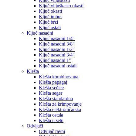
Ključ viljuškasti
Ključ viljuškasto okasti
Ključ okasti
Ključ imbus
Ključ brzi
Ključ ostali
Ključ nasadni
Ključ nasadni 1/4″
Ključ nasadni 3/8″
Ključ nasadni 1/2″
Ključ nasadni 3/4″
Ključ nasadni 1″
Ključ nasadni ostali
Klešta
Klešta kombinovana
Klešta papagaj
Klešta sečice
Klešta seger
Klešta standardna
Klešta za krimpovanje
Klešta elektroničarska
Klešta ostala
Klešta u setu
Odvijači
Odvijač ravni