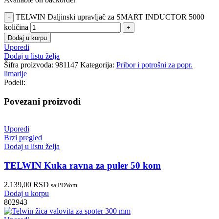
TELWIN Daljinski upravljač za SMART INDUCTOR 5000
količina
Dodaj u korpu
Uporedi
Dodaj u listu želja
Šifra proizvoda:
981147
Kategorija:
Pribor i potrošni za popr.
limarije
Podeli:
Povezani proizvodi
Uporedi
Brzi pregled
Dodaj u listu želja
TELWIN Kuka ravna za puler 50 kom
2.139,00
RSD
sa PDVom
Dodaj u korpu
802943