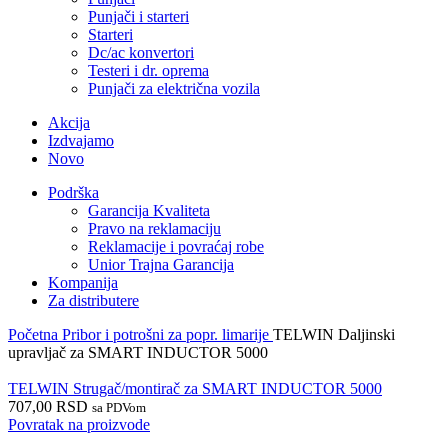
Punjači i starteri
Starteri
Dc/ac konvertori
Testeri i dr. oprema
Punjači za električna vozila
Akcija
Izdvajamo
Novo
Podrška
Garancija Kvaliteta
Pravo na reklamaciju
Reklamacije i povraćaj robe
Unior Trajna Garancija
Kompanija
Za distributere
Početna
Pribor i potrošni za popr. limarije
TELWIN Daljinski
upravljač za SMART INDUCTOR 5000
TELWIN Strugač/montirač za SMART INDUCTOR 5000
707,00
RSD
sa PDVom
Povratak na proizvode