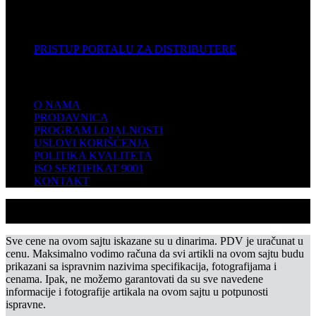
DISTRIBUTERI
PRISTUP PORTALU ZA DISTRIBUTERE
KOMPANIJA
O NAMA
PRODAVNICA
PROGRAM LOJALNOSTI
USLOVI KORIŠĆENJA
POLITIKA KVALITETA
ISO SERTIFIKAT 9001
KONTAKT
Sve cene na ovom sajtu iskazane su u dinarima. PDV je uračunat u
cenu. Maksimalno vodimo računa da svi artikli na ovom sajtu budu
prikazani sa ispravnim nazivima specifikacija, fotografijama i
cenama. Ipak, ne možemo garantovati da su sve navedene
informacije i fotografije artikala na ovom sajtu u potpunosti
ispravne.