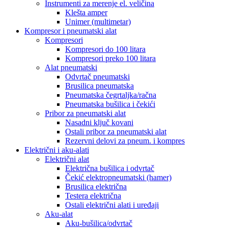
Instrumenti za merenje el. veličina
Klešta amper
Unimer (multimetar)
Kompresor i pneumatski alat
Kompresori
Kompresori do 100 litara
Kompresori preko 100 litara
Alat pneumatski
Odvrtač pneumatski
Brusilica pneumatska
Pneumatska čegrtaljka/račna
Pneumatska bušilica i čekići
Pribor za pneumatski alat
Nasadni ključ kovani
Ostali pribor za pneumatski alat
Rezervni delovi za pneum. i kompres
Električni i aku-alati
Električni alat
Električna bušilica i odvrtač
Čekić elektropneumatski (hamer)
Brusilica električna
Testera električna
Ostali električni alati i uređaji
Aku-alat
Aku-bušilica/odvrtač