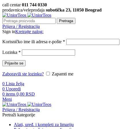
call centar
011 744 0330
prodavnica/veleprodaja
subotička 23, 11050 Beograd
Pretraga
Prijava / Registracija
Sign in
Kreirajte nalog:
Korisničko ime ili adresa e-pošte
*
Lozinka
*
Prijavite se
Zaboravili ste lozinku?
Zapamti me
0
Lista želja
0
Uporedi
0
items
0,00
RSD
Meni
Prijava / Registracija
Pretraži kategorije
Alati, uređ. i kompleti za limariju