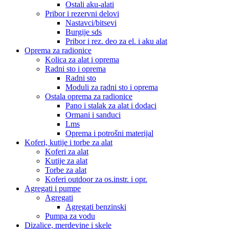
Ostali aku-alati
Pribor i rezervni delovi
Nastavci/bitsevi
Burgije sds
Pribor i rez. deo za el. i aku alat
Oprema za radionice
Kolica za alat i oprema
Radni sto i oprema
Radni sto
Moduli za radni sto i oprema
Ostala oprema za radionice
Pano i stalak za alat i dodaci
Ormani i sanduci
Lms
Oprema i potrošni materijal
Koferi, kutije i torbe za alat
Koferi za alat
Kutije za alat
Torbe za alat
Koferi outdoor za os.instr. i opr.
Agregati i pumpe
Agregati
Agregati benzinski
Pumpa za vodu
Dizalice, merdevine i skele