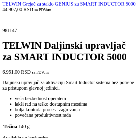
TELWIN Grejač za staklo GENIUS za SMART INDUCTOR 5000
44.907,00
RSD
sa PDVom
981147
TELWIN Daljinski upravljač
za SMART INDUCTOR 5000
6.951,00
RSD
sa PDVom
Daljinski upravljač za aktivaciju Smart Inductor sistema bez potrebe
za pristupom glavnoj jedinici.
veća bezbednost operatera
lakši rad na teško dostupnim mestima
bolja kontrola procesa zagrevanja
povećana produktivnost rada
Težina
140 g
Available on backorder