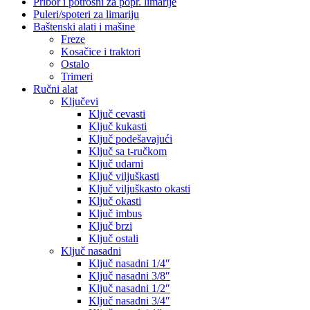
Pribor i potrošni za popr. limarije
Puleri/spoteri za limariju
Baštenski alati i mašine
Freze
Kosačice i traktori
Ostalo
Trimeri
Ručni alat
Ključevi
Ključ cevasti
Ključ kukasti
Ključ podešavajući
Ključ sa t-ručkom
Ključ udarni
Ključ viljuškasti
Ključ viljuškasto okasti
Ključ okasti
Ključ imbus
Ključ brzi
Ključ ostali
Ključ nasadni
Ključ nasadni 1/4″
Ključ nasadni 3/8″
Ključ nasadni 1/2″
Ključ nasadni 3/4″