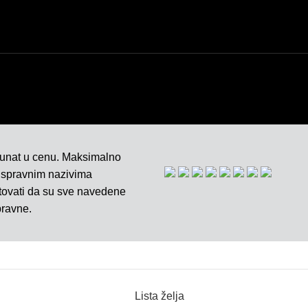
čunat u cenu. Maksimalno
 ispravnim nazivima
ntovati da su sve navedene
pravne.
Lista želja