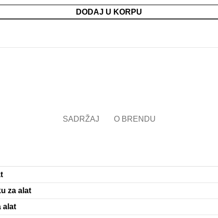
DODAJ U KORPU
SADRŽAJ
O BRENDU
t
u za alat
 alat