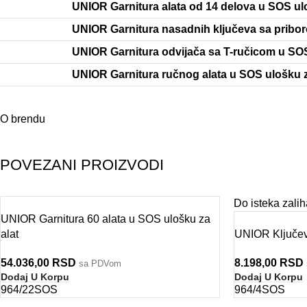
UNIOR Garnitura alata od 14 delova u SOS ulo
UNIOR Garnitura nasadnih ključeva sa pribo
UNIOR Garnitura odvijača sa T-ručicom u SOS
UNIOR Garnitura ručnog alata u SOS ulošku z
O brendu
POVEZANI PROIZVODI
Do isteka zalih
UNIOR Garnitura 60 alata u SOS ulošku za
alat
UNIOR Ključevi
54.036,00
RSD
8.198,00
RSD
sa PDVom
Dodaj U Korpu
Dodaj U Korpu
964/22SOS
964/4SOS