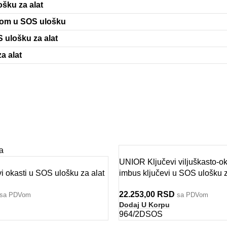
šku za alat
rom u SOS ulošku
 ulošku za alat
a alat
a
UNIOR Ključevi viljuškasto-oka
 okasti u SOS ulošku za alat
imbus ključevi u SOS ulošku z
22.253,00
RSD
sa PDVom
sa PDVom
Dodaj U Korpu
964/2DSOS