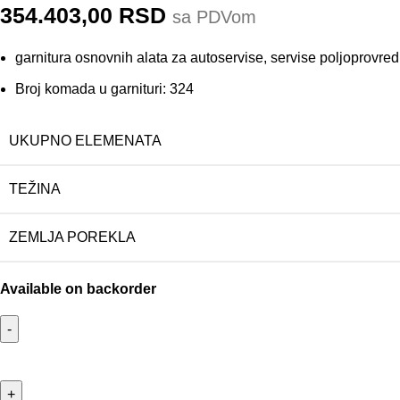
354.403,00
RSD
sa PDVom
garnitura osnovnih alata za autoservise, servise poljoprovred
Broj komada u garnituri: 324
UKUPNO ELEMENATA
TEŽINA
ZEMLJA POREKLA
Available on backorder
UNIOR Garnitura ručnih alata u SOS ulošcima, 324 delova koli