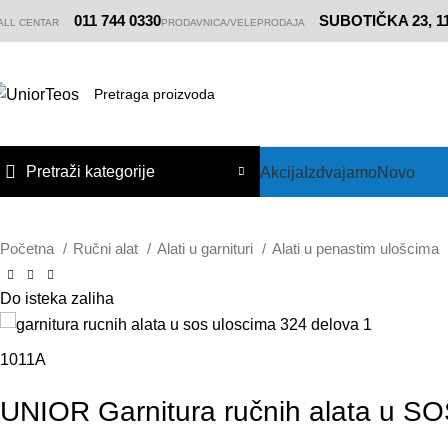
011 744 0330
SUBOTIČKA 23, 
ALL CENTAR
PRODAVNICA/VELEPRODAJA
Pretraži kategorije
Akcija
Izdvajamo
Novo
Početna
Ručni alat
Alati u garnituri
Alati u penastim ulošcima
Do isteka zaliha
1011A
UNIOR Garnitura ručnih alata u SO