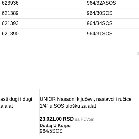
623936
964/32ASOS
621389
964/30SOS
621393
964/34SOS
621390
964/31SOS
sti dugi i dugi
UNIOR Nasadni ključevi, nastavci i ručice
a alat
1/4″ u SOS ulošku za alat
23.021,00
RSD
sa PDVom
Dodaj U Korpu
964/5SOS