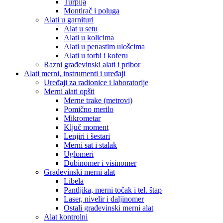
Turpija
Montirač i poluga
Alati u garnituri
Alat u setu
Alati u kolicima
Alati u penastim ulošcima
Alati u torbi i koferu
Razni građevinski alati i pribor
Alati merni, instrumenti i uređaji
Uređaji za radionice i laboratorije
Merni alati opšti
Merne trake (metrovi)
Pomično merilo
Mikrometar
Ključ moment
Lenjiri i šestari
Merni sat i stalak
Uglomeri
Dubinomer i visinomer
Građevinski merni alat
Libela
Pantljika, merni točak i tel. štap
Laser, nivelir i daljinomer
Ostali građevinski merni alat
Alat kontrolni