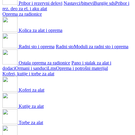
Pribor i rezervni delovi
Nastavci/bitsevi
Burgije sds
Pribor i
rez. deo za el. i aku alat
Oprema za radionice
Kolica za alat i oprema
Radni sto i oprema
Radni sto
Moduli za radni sto i oprema
Ostala oprema za radionice
Pano i stalak za alat i
dodaci
Ormani i sanduci
Lms
Oprema i potrošni materijal
Koferi, kutije i torbe za alat
Koferi za alat
Kutije za alat
Torbe za alat