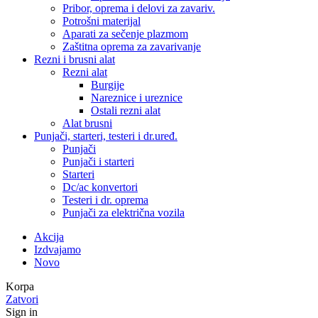
Pribor, oprema i delovi za zavariv.
Potrošni materijal
Aparati za sečenje plazmom
Zaštitna oprema za zavarivanje
Rezni i brusni alat
Rezni alat
Burgije
Nareznice i ureznice
Ostali rezni alat
Alat brusni
Punjači, starteri, testeri i dr.uređ.
Punjači
Punjači i starteri
Starteri
Dc/ac konvertori
Testeri i dr. oprema
Punjači za električna vozila
Akcija
Izdvajamo
Novo
Korpa
Zatvori
Sign in