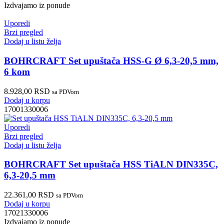
Izdvajamo iz ponude
Uporedi
Brzi pregled
Dodaj u listu želja
BOHRCRAFT Set upuštača HSS-G Ø 6,3-20,5 mm,
6 kom
8.928,00
RSD
sa PDVom
Dodaj u korpu
17001330006
Uporedi
Brzi pregled
Dodaj u listu želja
BOHRCRAFT Set upuštača HSS TiALN DIN335C,
6,3-20,5 mm
22.361,00
RSD
sa PDVom
Dodaj u korpu
17021330006
Izdvajamo iz ponude