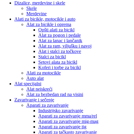
Dizalice, merdevine i skele
Skele
Merdevine
Alati za bicikle, motocikle i auto
Alat za bicikle i oprema
Opšti alati za bicikl
Alat za pogon i pedale
Alat za lanac i lančanik
Alat za ram, viljušku i navoj
Alat i stalci za točkove
Stalci za bicikl
Setovi alata za bicikl
Koferi i torbe za bicikl
Alati za motocikle
Auto alat
Alat specijalni
Alat neiskreći
Alat za bezbedan rad na visini
Zavarivanje i sečenje
Aparati za zavarivanje
Industrijsko zavarivanje
Aparati za zavarivanje mma/rel
Aparati za zavarivanje mig-mag
Aparati za zavarivanje tig
Aparati za tačkasto zavarivanje