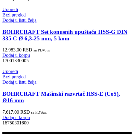
Uporedi
Brzi pregled
Dodaj u listu želja
BOHRCRAFT Set konusnih upuštača HSS-G DIN
335 C Ø 6,3-25 mm, 5 kom
12.983,00
RSD
sa PDVom
Dodaj u korpu
17001330005
Uporedi
Brzi pregled
Dodaj u listu želja
BOHRCRAFT Mašinski razvrtač HSS-E (Co5),
Ø16 mm
7.617,00
RSD
sa PDVom
Dodaj u korpu
16750301600