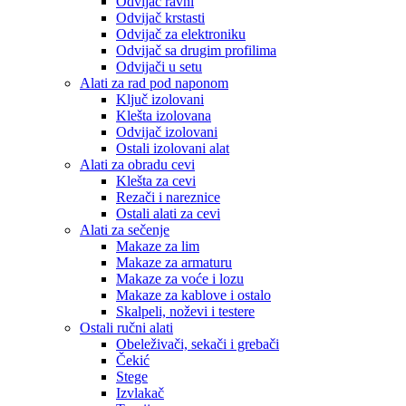
Odvijač ravni
Odvijač krstasti
Odvijač za elektroniku
Odvijač sa drugim profilima
Odvijači u setu
Alati za rad pod naponom
Ključ izolovani
Klešta izolovana
Odvijač izolovani
Ostali izolovani alat
Alati za obradu cevi
Klešta za cevi
Rezači i nareznice
Ostali alati za cevi
Alati za sečenje
Makaze za lim
Makaze za armaturu
Makaze za voće i lozu
Makaze za kablove i ostalo
Skalpeli, noževi i testere
Ostali ručni alati
Obeleživači, sekači i grebači
Čekić
Stege
Izvlakač