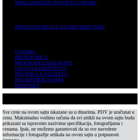
REKLAMACIJA I POVRAĆAJ ROBE
DISTRIBUTERI
PRISTUP PORTALU ZA DISTRIBUTERE
KOMPANIJA
O NAMA
PRODAVNICA
PROGRAM LOJALNOSTI
USLOVI KORIŠĆENJA
POLITIKA KVALITETA
ISO SERTIFIKAT 9001
KONTAKT
Sve cene na ovom sajtu iskazane su u dinarima. PDV je uračunat u
cenu. Maksimalno vodimo računa da svi artikli na ovom sajtu budu
prikazani sa ispravnim nazivima specifikacija, fotografijama i
cenama. Ipak, ne možemo garantovati da su sve navedene
informacije i fotografije artikala na ovom sajtu u potpunosti