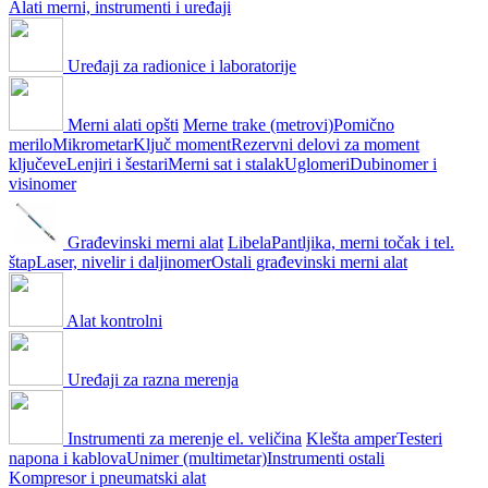
Alati merni, instrumenti i uređaji
Uređaji za radionice i laboratorije
Merni alati opšti
Merne trake (metrovi)
Pomično
merilo
Mikrometar
Ključ moment
Rezervni delovi za moment
ključeve
Lenjiri i šestari
Merni sat i stalak
Uglomeri
Dubinomer i
visinomer
Građevinski merni alat
Libela
Pantljika, merni točak i tel.
štap
Laser, nivelir i daljinomer
Ostali građevinski merni alat
Alat kontrolni
Uređaji za razna merenja
Instrumenti za merenje el. veličina
Klešta amper
Testeri
napona i kablova
Unimer (multimetar)
Instrumenti ostali
Kompresor i pneumatski alat