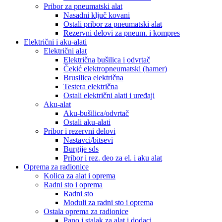
Pribor za pneumatski alat
Nasadni ključ kovani
Ostali pribor za pneumatski alat
Rezervni delovi za pneum. i kompres
Električni i aku-alati
Električni alat
Električna bušilica i odvrtač
Čekić elektropneumatski (hamer)
Brusilica električna
Testera električna
Ostali električni alati i uređaji
Aku-alat
Aku-bušilica/odvrtač
Ostali aku-alati
Pribor i rezervni delovi
Nastavci/bitsevi
Burgije sds
Pribor i rez. deo za el. i aku alat
Oprema za radionice
Kolica za alat i oprema
Radni sto i oprema
Radni sto
Moduli za radni sto i oprema
Ostala oprema za radionice
Pano i stalak za alat i dodaci