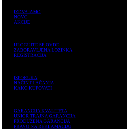
PRODAJA
IZDVAJAMO
NOVO
AKCIJE
KORISNIČKI NALOG
ULOGUJTE SE OVDE
ZABORAVLJENA LOZINKA
REGISTRACIJA
POMOĆ
ISPORUKA
NAČIN PLAĆANJA
KAKO KUPOVATI
PODRŠKA
GARANCIJA KVALITETA
UNIOR TRAJNA GARANCIJA
PRODUŽENA GARANCIJA
PRAVO NA REKLAMACIJU