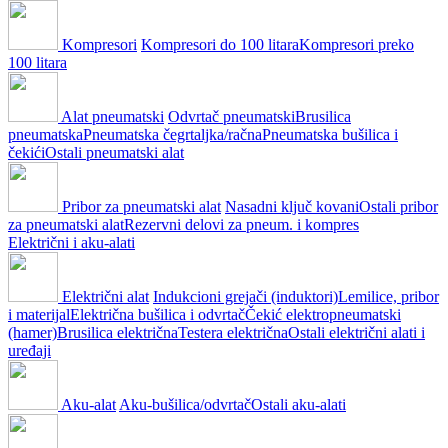
Kompresori
Kompresori do 100 litara
Kompresori preko
100 litara
Alat pneumatski
Odvrtač pneumatski
Brusilica
pneumatska
Pneumatska čegrtaljka/račna
Pneumatska bušilica i
čekići
Ostali pneumatski alat
Pribor za pneumatski alat
Nasadni ključ kovani
Ostali pribor
za pneumatski alat
Rezervni delovi za pneum. i kompres
Električni i aku-alati
Električni alat
Indukcioni grejači (induktori)
Lemilice, pribor
i materijal
Električna bušilica i odvrtač
Čekić elektropneumatski
(hamer)
Brusilica električna
Testera električna
Ostali električni alati i
uređaji
Aku-alat
Aku-bušilica/odvrtač
Ostali aku-alati