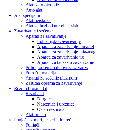
Alati za motocikle
Auto alat
Alat specijalni
Alat neiskreći
Alat za bezbedan rad na visini
Zavarivanje i sečenje
Aparati za zavarivanje
Industrijsko zavarivanje
Aparati za zavarivanje mma/rel
Aparati za zavarivanje mig-mag
Aparati za zavarivanje tig
Aparati za tačkasto zavarivanje
Pribor, oprema i delovi za zavariv.
Potrošni materijal
Aparati za sečenje plazmom
Zaštitna oprema za zavarivanje
Rezni i brusni alat
Rezni alat
Burgije
Nareznice i ureznice
Ostali rezni alat
Alat brusni
Punjači, starteri, testeri i dr.uređ.
Punjači