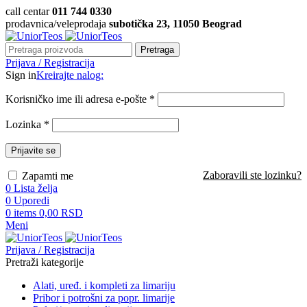
call centar
011 744 0330
prodavnica/veleprodaja
subotička 23, 11050 Beograd
Pretraga
Prijava / Registracija
Sign in
Kreirajte nalog:
Korisničko ime ili adresa e-pošte
*
Lozinka
*
Prijavite se
Zaboravili ste lozinku?
Zapamti me
0
Lista želja
0
Uporedi
0
items
0,00
RSD
Meni
Prijava / Registracija
Pretraži kategorije
Alati, uređ. i kompleti za limariju
Pribor i potrošni za popr. limarije