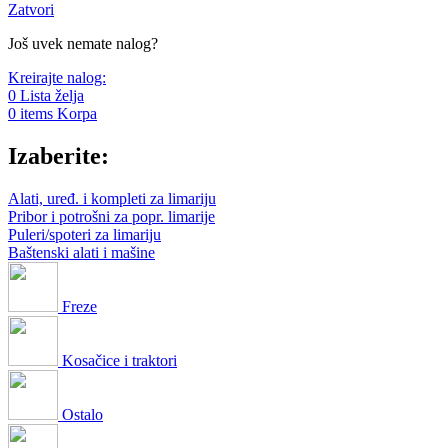
Zatvori
Još uvek nemate nalog?
Kreirajte nalog:
0
Lista želja
0
items
Korpa
Izaberite:
Alati, uređ. i kompleti za limariju
Pribor i potrošni za popr. limarije
Puleri/spoteri za limariju
Baštenski alati i mašine
Freze
Kosačice i traktori
Ostalo