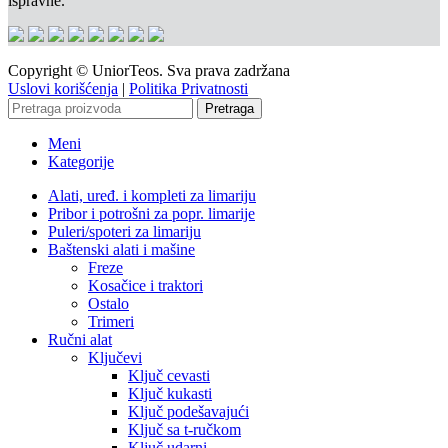
ispravne.
Copyright © UniorTeos. Sva prava zadržana
Uslovi korišćenja
|
Politika Privatnosti
Pretraga
Meni
Kategorije
Alati, uređ. i kompleti za limariju
Pribor i potrošni za popr. limarije
Puleri/spoteri za limariju
Baštenski alati i mašine
Freze
Kosačice i traktori
Ostalo
Trimeri
Ručni alat
Ključevi
Ključ cevasti
Ključ kukasti
Ključ podešavajući
Ključ sa t-ručkom
Ključ udarni