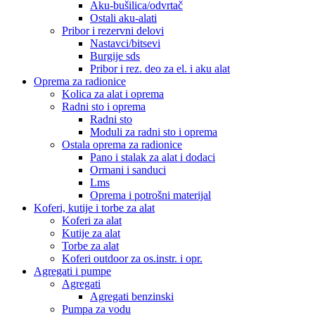
Aku-bušilica/odvrtač
Ostali aku-alati
Pribor i rezervni delovi
Nastavci/bitsevi
Burgije sds
Pribor i rez. deo za el. i aku alat
Oprema za radionice
Kolica za alat i oprema
Radni sto i oprema
Radni sto
Moduli za radni sto i oprema
Ostala oprema za radionice
Pano i stalak za alat i dodaci
Ormani i sanduci
Lms
Oprema i potrošni materijal
Koferi, kutije i torbe za alat
Koferi za alat
Kutije za alat
Torbe za alat
Koferi outdoor za os.instr. i opr.
Agregati i pumpe
Agregati
Agregati benzinski
Pumpa za vodu