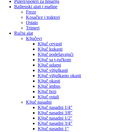
Puleri/spoteri za limariju
Baštenski alati i mašine
Freze
Kosačice i traktori
Ostalo
Trimeri
Ručni alat
Ključevi
Ključ cevasti
Ključ kukasti
Ključ podešavajući
Ključ sa t-ručkom
Ključ udarni
Ključ viljuškasti
Ključ viljuškasto okasti
Ključ okasti
Ključ imbus
Ključ brzi
Ključ ostali
Ključ nasadni
Ključ nasadni 1/4″
Ključ nasadni 3/8″
Ključ nasadni 1/2″
Ključ nasadni 3/4″
Ključ nasadni 1″