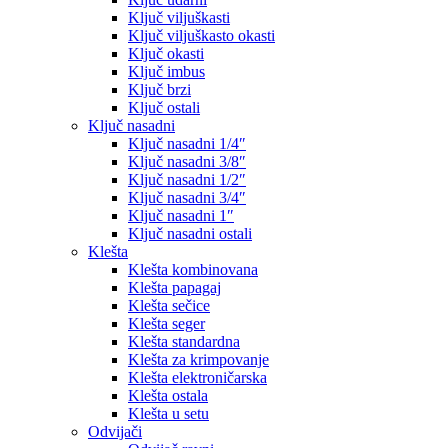
Ključ viljuškasti
Ključ viljuškasto okasti
Ključ okasti
Ključ imbus
Ključ brzi
Ključ ostali
Ključ nasadni
Ključ nasadni 1/4″
Ključ nasadni 3/8″
Ključ nasadni 1/2″
Ključ nasadni 3/4″
Ključ nasadni 1″
Ključ nasadni ostali
Klešta
Klešta kombinovana
Klešta papagaj
Klešta sečice
Klešta seger
Klešta standardna
Klešta za krimpovanje
Klešta elektroničarska
Klešta ostala
Klešta u setu
Odvijači