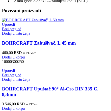
12 mm glodalo oblik L – zaobljeni konus (KEL)
Povezani proizvodi
Uporedi
Brzi pregled
Dodaj u listu želja
BOHRCRAFT Zabušivač, L 45 mm
460,00
RSD
sa PDVom
Dodaj u korpu
16000300250
Uporedi
Brzi pregled
Dodaj u listu želja
BOHRCRAFT Upuštač 90° Al-Cro DIN 335 C,
8,3mm
3.546,00
RSD
sa PDVom
Dodaj u korpu