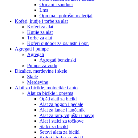
Ormani i sanduci
Lms
Oprema i potrošni materijal
Koferi, kutije i torbe za alat
Koferi za alat
Kutije za alat
Torbe za alat
Koferi outdoor za os.instr. i opr.
Agregati i pumpe
Agregati
Agregati benzinski
Pumpa za vodu
Dizalice, merdevine i skele
Skele
Merdevine
Alati za bicikle, motocikle i auto
Alat za bicikle i oprema
Opšti alati za bicikl
Alat za pogon i pedale
Alat za lanac i lančanik
Alat za ram, viljušku i navoj
Alat i stalci za točkove
Stalci za bicikl
Setovi alata za bicikl
Koferi i torbe za bicikl