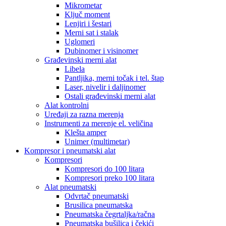
Mikrometar
Ključ moment
Lenjiri i šestari
Merni sat i stalak
Uglomeri
Dubinomer i visinomer
Građevinski merni alat
Libela
Pantljika, merni točak i tel. štap
Laser, nivelir i daljinomer
Ostali građevinski merni alat
Alat kontrolni
Uređaji za razna merenja
Instrumenti za merenje el. veličina
Klešta amper
Unimer (multimetar)
Kompresor i pneumatski alat
Kompresori
Kompresori do 100 litara
Kompresori preko 100 litara
Alat pneumatski
Odvrtač pneumatski
Brusilica pneumatska
Pneumatska čegrtaljka/račna
Pneumatska bušilica i čekići