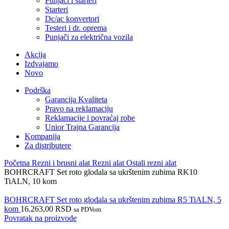
Punjači i starteri
Starteri
Dc/ac konvertori
Testeri i dr. oprema
Punjači za električna vozila
Akcija
Izdvajamo
Novo
Podrška
Garancija Kvaliteta
Pravo na reklamaciju
Reklamacije i povraćaj robe
Unior Trajna Garancija
Kompanija
Za distributere
Početna
Rezni i brusni alat
Rezni alat
Ostali rezni alat
BOHRCRAFT Set roto glodala sa ukrštenim zubima RK10
TiALN, 10 kom
BOHRCRAFT Set roto glodala sa ukrštenim zubima R5 TiALN, 5
kom
16.263,00
RSD
sa PDVom
Povratak na proizvode