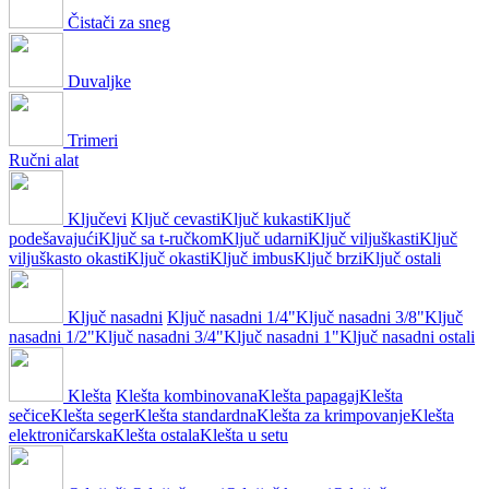
Čistači za sneg
Duvaljke
Trimeri
Ručni alat
Ključevi
Ključ cevasti
Ključ kukasti
Ključ
podešavajući
Ključ sa t-ručkom
Ključ udarni
Ključ viljuškasti
Ključ
viljuškasto okasti
Ključ okasti
Ključ imbus
Ključ brzi
Ključ ostali
Ključ nasadni
Ključ nasadni 1/4"
Ključ nasadni 3/8"
Ključ
nasadni 1/2"
Ključ nasadni 3/4"
Ključ nasadni 1"
Ključ nasadni ostali
Klešta
Klešta kombinovana
Klešta papagaj
Klešta
sečice
Klešta seger
Klešta standardna
Klešta za krimpovanje
Klešta
elektroničarska
Klešta ostala
Klešta u setu