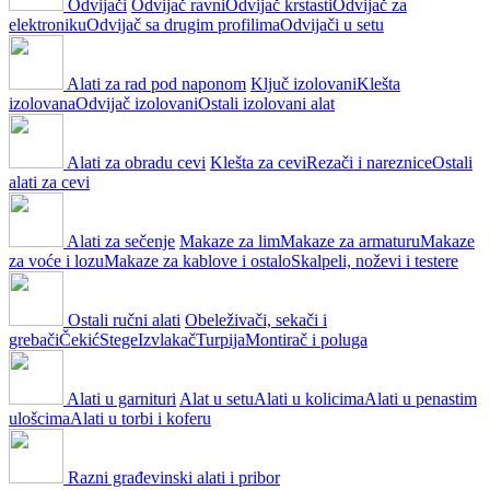
Odvijači
Odvijač ravni
Odvijač krstasti
Odvijač za
elektroniku
Odvijač sa drugim profilima
Odvijači u setu
Alati za rad pod naponom
Ključ izolovani
Klešta
izolovana
Odvijač izolovani
Ostali izolovani alat
Alati za obradu cevi
Klešta za cevi
Rezači i nareznice
Ostali
alati za cevi
Alati za sečenje
Makaze za lim
Makaze za armaturu
Makaze
za voće i lozu
Makaze za kablove i ostalo
Skalpeli, noževi i testere
Ostali ručni alati
Obeleživači, sekači i
grebači
Čekić
Stege
Izvlakač
Turpija
Montirač i poluga
Alati u garnituri
Alat u setu
Alati u kolicima
Alati u penastim
ulošcima
Alati u torbi i koferu
Razni građevinski alati i pribor