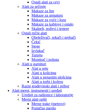
Ostali alati za cevi
Alati za sečenje
Makaze za lim
Makaze za armaturu
Makaze za voće i lozu
Makaze za kablove i ostalo
Skalpeli, noževi i testere
Ostali ručni alati
Obeleživači, sekači i grebači
Čekić
Stege
Izvlakač
Turpija
Montirač i poluga
Alati u garnituri
Alat u setu
Alati u kolicima
Alati u penastim ulošcima
Alati u torbi i koferu
Razni građevinski alati i pribor
Alati merni, instrumenti i uređaji
Uređaji za radionice i laboratorije
Merni alati opšti
Merne trake (metrovi)
Pomično merilo