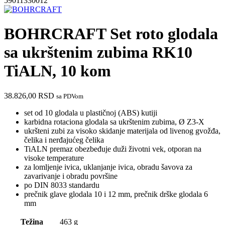
59011330012
BOHRCRAFT Set roto glodala
sa ukrštenim zubima RK10
TiALN, 10 kom
38.826,00
RSD
sa PDVom
set od 10 glodala u plastičnoj (ABS) kutiji
karbidna rotaciona glodala sa ukrštenim zubima, Ø Z3-X
ukršteni zubi za visoko skidanje materijala od livenog gvožđa,
čelika i nerđajućeg čelika
TiALN premaz obezbeđuje duži životni vek, otporan na
visoke temperature
za lomljenje ivica, uklanjanje ivica, obradu šavova za
zavarivanje i obradu površine
po DIN 8033 standardu
prečnik glave glodala 10 i 12 mm, prečnik drške glodala 6
mm
Težina
463 g