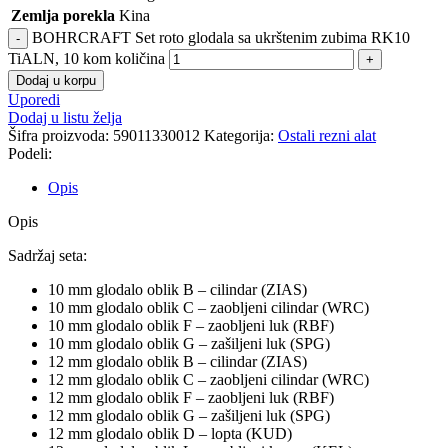
Zemlja porekla
Kina
BOHRCRAFT Set roto glodala sa ukrštenim zubima RK10
TiALN, 10 kom količina
Dodaj u korpu
Uporedi
Dodaj u listu želja
Šifra proizvoda:
59011330012
Kategorija:
Ostali rezni alat
Podeli:
Opis
Opis
Sadržaj seta:
10 mm glodalo oblik B – cilindar (ZIAS)
10 mm glodalo oblik C – zaobljeni cilindar (WRC)
10 mm glodalo oblik F – zaobljeni luk (RBF)
10 mm glodalo oblik G – zašiljeni luk (SPG)
12 mm glodalo oblik B – cilindar (ZIAS)
12 mm glodalo oblik C – zaobljeni cilindar (WRC)
12 mm glodalo oblik F – zaobljeni luk (RBF)
12 mm glodalo oblik G – zašiljeni luk (SPG)
12 mm glodalo oblik D – lopta (KUD)