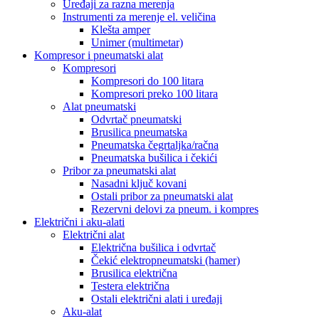
Uređaji za razna merenja
Instrumenti za merenje el. veličina
Klešta amper
Unimer (multimetar)
Kompresor i pneumatski alat
Kompresori
Kompresori do 100 litara
Kompresori preko 100 litara
Alat pneumatski
Odvrtač pneumatski
Brusilica pneumatska
Pneumatska čegrtaljka/račna
Pneumatska bušilica i čekići
Pribor za pneumatski alat
Nasadni ključ kovani
Ostali pribor za pneumatski alat
Rezervni delovi za pneum. i kompres
Električni i aku-alati
Električni alat
Električna bušilica i odvrtač
Čekić elektropneumatski (hamer)
Brusilica električna
Testera električna
Ostali električni alati i uređaji
Aku-alat