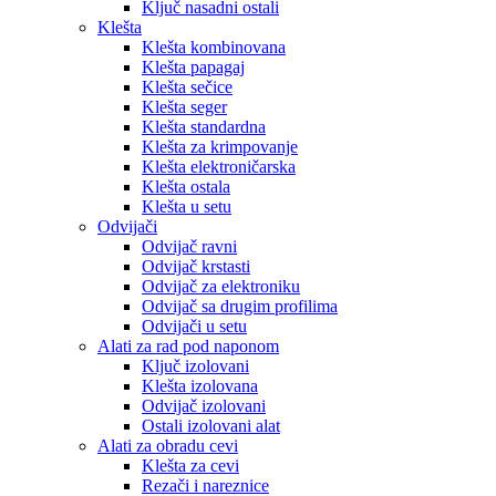
Ključ nasadni ostali
Klešta
Klešta kombinovana
Klešta papagaj
Klešta sečice
Klešta seger
Klešta standardna
Klešta za krimpovanje
Klešta elektroničarska
Klešta ostala
Klešta u setu
Odvijači
Odvijač ravni
Odvijač krstasti
Odvijač za elektroniku
Odvijač sa drugim profilima
Odvijači u setu
Alati za rad pod naponom
Ključ izolovani
Klešta izolovana
Odvijač izolovani
Ostali izolovani alat
Alati za obradu cevi
Klešta za cevi
Rezači i nareznice