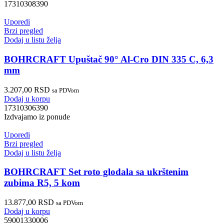
17310308390
Uporedi
Brzi pregled
Dodaj u listu želja
BOHRCRAFT Upuštač 90° Al-Cro DIN 335 C, 6,3
mm
3.207,00
RSD
sa PDVom
Dodaj u korpu
17310306390
Izdvajamo iz ponude
Uporedi
Brzi pregled
Dodaj u listu želja
BOHRCRAFT Set roto glodala sa ukrštenim
zubima R5, 5 kom
13.877,00
RSD
sa PDVom
Dodaj u korpu
59001330006